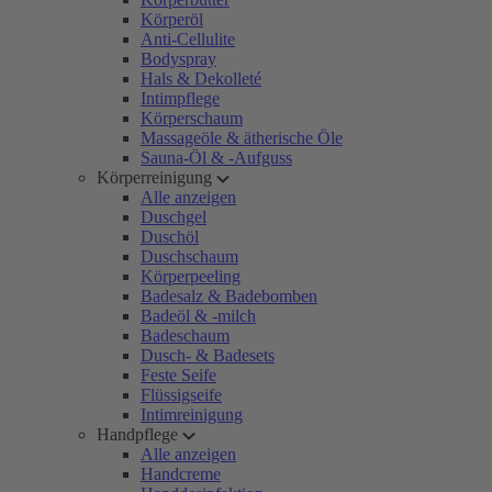
Körperöl
Anti-Cellulite
Bodyspray
Hals & Dekolleté
Intimpflege
Körperschaum
Massageöle & ätherische Öle
Sauna-Öl & -Aufguss
Körperreinigung
Alle anzeigen
Duschgel
Duschöl
Duschschaum
Körperpeeling
Badesalz & Badebomben
Badeöl & -milch
Badeschaum
Dusch- & Badesets
Feste Seife
Flüssigseife
Intimreinigung
Handpflege
Alle anzeigen
Handcreme