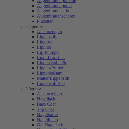
Augenbrauenpomade
Augenbrauenpuder
Augenbrauenstifte
Augenbrauenscheren
Pinzetten
Lippen
Alle anzeigen
Lippenstifte
Lipgloss
Lipliner
Lip-Plumper
Liquid Lipstick
Lippen Zubehör
Lippen-Primer
Lippenbalsam
Matter Lippenstift
Lippenstift-Sets
Nägel
Alle anzeigen
Nagellack
Base Coat
Top Coat
Nagelhärter
Nagelfeilen
Gel Nagellack