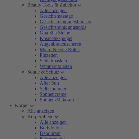
Beauty Tools & Zubehör
Alle anzeigen
Gesichtsmassage
Gesichtsreinigungsbürsten
Gesichtsreinigungstools
Gua Sha Steine
Kosmetikspiegel
Augenbrauenscheren
Micro Needle Roller
Pinzetten
Schlafmasken
Wimpernbürsten
Sonne & Schutz
Alle anzeigen
After Sun
Selbstbräuner
Sonnencreme
Sonnen-Make-up
Körper
Alle anzeigen
Körperpflege
Alle anzeigen
Bodylotion
Deodorant
Körperbutter