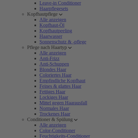
Leave-in Conditioner
Haarpflegesets
Kopfhautpflege
Alle anzeigen
Kopfhaut-Öl
Kopfhautpeeling
Haarwasser
Sonnenschutz & -pflege
Pflege nach Haartyp
Alle anzeigen
Anti-Frizz
Anti-Schuppen
Blondes Haar
Coloriertes Haar
Empfindliche Kopfhaut
Feines & glattes Haar
Fettiges Haar
Lockiges Haar
Mittel gegen Haarausfall
Normales Haar
Trockenes Haar
Conditioner & Spülung
Alle anzeigen
Color-Conditioner
Feuchtigkeits-Conditioner