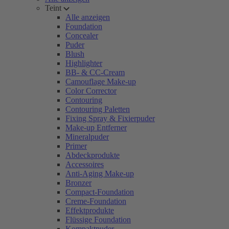
Teint
Alle anzeigen
Foundation
Concealer
Puder
Blush
Highlighter
BB- & CC-Cream
Camouflage Make-up
Color Corrector
Contouring
Contouring Paletten
Fixing Spray & Fixierpuder
Make-up Entferner
Mineralpuder
Primer
Abdeckprodukte
Accessoires
Anti-Aging Make-up
Bronzer
Compact-Foundation
Creme-Foundation
Effektprodukte
Flüssige Foundation
Kompaktpuder