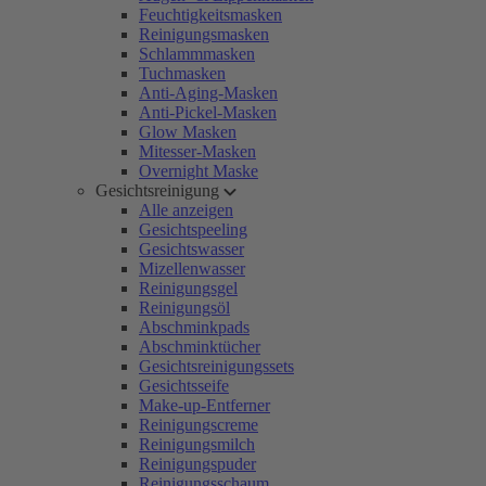
Feuchtigkeitsmasken
Reinigungsmasken
Schlammmasken
Tuchmasken
Anti-Aging-Masken
Anti-Pickel-Masken
Glow Masken
Mitesser-Masken
Overnight Maske
Gesichtsreinigung
Alle anzeigen
Gesichtspeeling
Gesichtswasser
Mizellenwasser
Reinigungsgel
Reinigungsöl
Abschminkpads
Abschminktücher
Gesichtsreinigungssets
Gesichtsseife
Make-up-Entferner
Reinigungscreme
Reinigungsmilch
Reinigungspuder
Reinigungsschaum