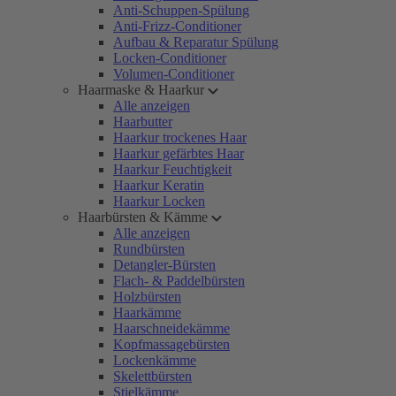
Anti-Schuppen-Spülung
Anti-Frizz-Conditioner
Aufbau & Reparatur Spülung
Locken-Conditioner
Volumen-Conditioner
Haarmaske & Haarkur
Alle anzeigen
Haarbutter
Haarkur trockenes Haar
Haarkur gefärbtes Haar
Haarkur Feuchtigkeit
Haarkur Keratin
Haarkur Locken
Haarbürsten & Kämme
Alle anzeigen
Rundbürsten
Detangler-Bürsten
Flach- & Paddelbürsten
Holzbürsten
Haarkämme
Haarschneidekämme
Kopfmassagebürsten
Lockenkämme
Skelettbürsten
Stielkämme