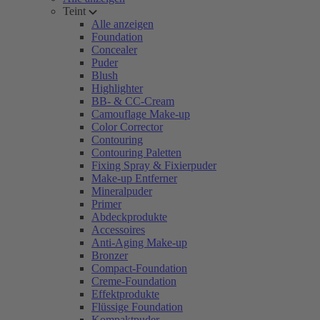
Teint
Alle anzeigen
Foundation
Concealer
Puder
Blush
Highlighter
BB- & CC-Cream
Camouflage Make-up
Color Corrector
Contouring
Contouring Paletten
Fixing Spray & Fixierpuder
Make-up Entferner
Mineralpuder
Primer
Abdeckprodukte
Accessoires
Anti-Aging Make-up
Bronzer
Compact-Foundation
Creme-Foundation
Effektprodukte
Flüssige Foundation
Kompaktpuder