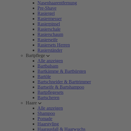
Nasenhaarentfernung
Pre-Shave
Rasiergel
Rasiermesser
Rasierpinsel
Rasierschale
Rasierschaum
Rasierseife
Rasiersets Herren
Rasierständer
Bartpflege
Alle anzeigen
Bartbalsam
Bartkämme & Bartbürsten
Bartöle
Bartschneider & Barttrimmer
Bartseife & Bartshampoo
Bartpflegesets
Bartscheren
Haare
Alle anzeigen
Shampoo
Pomade
Haarstyling
Haarausfall & Haarwuchs