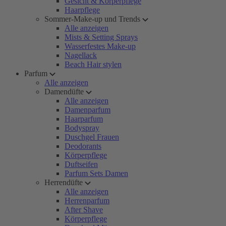
Gesicht & Körperpflege
Haarpflege
Sommer-Make-up und Trends
Alle anzeigen
Mists & Setting Sprays
Wasserfestes Make-up
Nagellack
Beach Hair stylen
Parfum
Alle anzeigen
Damendüfte
Alle anzeigen
Damenparfum
Haarparfum
Bodyspray
Duschgel Frauen
Deodorants
Körperpflege
Duftseifen
Parfum Sets Damen
Herrendüfte
Alle anzeigen
Herrenparfum
After Shave
Körperpflege