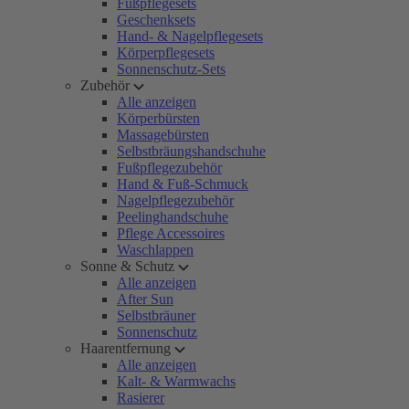
Fußpflegesets
Geschenksets
Hand- & Nagelpflegesets
Körperpflegesets
Sonnenschutz-Sets
Zubehör
Alle anzeigen
Körperbürsten
Massagebürsten
Selbstbräungshandschuhe
Fußpflegezubehör
Hand & Fuß-Schmuck
Nagelpflegezubehör
Peelinghandschuhe
Pflege Accessoires
Waschlappen
Sonne & Schutz
Alle anzeigen
After Sun
Selbstbräuner
Sonnenschutz
Haarentfernung
Alle anzeigen
Kalt- & Warmwachs
Rasierer