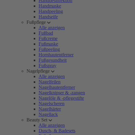
Handdesinfektion
Handmaske
Handpeeling
Handseife
Fußpflege
Alle anzeigen
Fußbad
Fußcreme
Fußmaske
Fußpeeling
Hornhautentferner
Fußgesundheit
Fußspray
Nagelpflege
Alle anzeigen
Nagelfeilen
Nagelhautentferner
Nagelknipser & -zangen
Nagelöle & -pflegestifte
Nagelscheren
Nagelhärter
Nagellack
Beauty Set
Alle anzeigen
Dusch- & Badesets