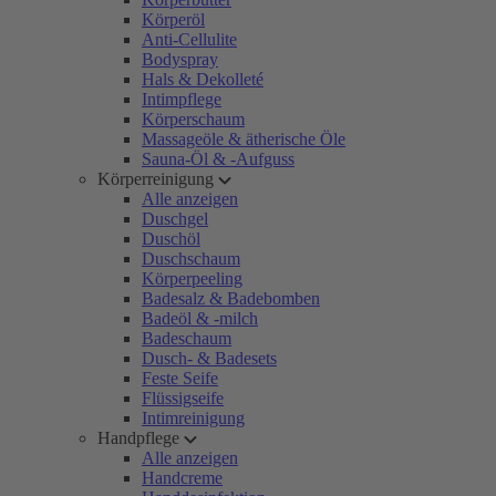
Körperöl
Anti-Cellulite
Bodyspray
Hals & Dekolleté
Intimpflege
Körperschaum
Massageöle & ätherische Öle
Sauna-Öl & -Aufguss
Körperreinigung
Alle anzeigen
Duschgel
Duschöl
Duschschaum
Körperpeeling
Badesalz & Badebomben
Badeöl & -milch
Badeschaum
Dusch- & Badesets
Feste Seife
Flüssigseife
Intimreinigung
Handpflege
Alle anzeigen
Handcreme