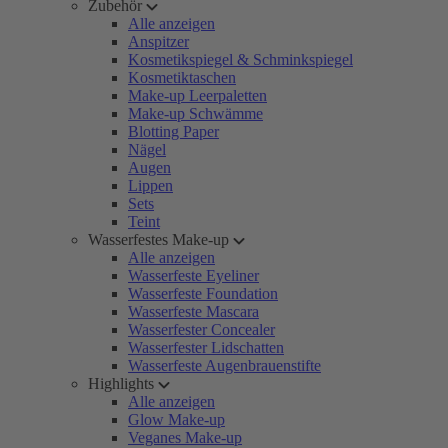
Zubehör
Alle anzeigen
Anspitzer
Kosmetikspiegel & Schminkspiegel
Kosmetiktaschen
Make-up Leerpaletten
Make-up Schwämme
Blotting Paper
Nägel
Augen
Lippen
Sets
Teint
Wasserfestes Make-up
Alle anzeigen
Wasserfeste Eyeliner
Wasserfeste Foundation
Wasserfeste Mascara
Wasserfester Concealer
Wasserfester Lidschatten
Wasserfeste Augenbrauenstifte
Highlights
Alle anzeigen
Glow Make-up
Veganes Make-up