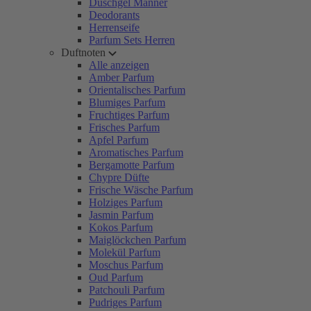
Duschgel Männer
Deodorants
Herrenseife
Parfum Sets Herren
Duftnoten
Alle anzeigen
Amber Parfum
Orientalisches Parfum
Blumiges Parfum
Fruchtiges Parfum
Frisches Parfum
Apfel Parfum
Aromatisches Parfum
Bergamotte Parfum
Chypre Düfte
Frische Wäsche Parfum
Holziges Parfum
Jasmin Parfum
Kokos Parfum
Maiglöckchen Parfum
Molekül Parfum
Moschus Parfum
Oud Parfum
Patchouli Parfum
Pudriges Parfum