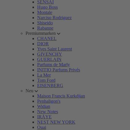
SENSAI
Hugo Boss
Montale
Narciso Rodriguez
Shiseido
Rabanne
Premiummarken
CHANEL
DIOR
Yves Saint Laurent
GIVENCHY
GUERLAIN
Parfums de Marly
INITIO Parfums Privés
La Mer
Tom Ford
EISENBERG
Neu
Maison Francis Kurkdjian
Penhaligon's
Widian
New Notes
IRÄYE
NEST NEW YORK
Ouai