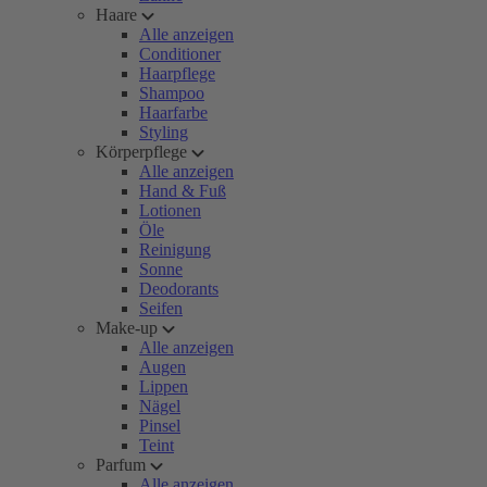
Haare
Alle anzeigen
Conditioner
Haarpflege
Shampoo
Haarfarbe
Styling
Körperpflege
Alle anzeigen
Hand & Fuß
Lotionen
Öle
Reinigung
Sonne
Deodorants
Seifen
Make-up
Alle anzeigen
Augen
Lippen
Nägel
Pinsel
Teint
Parfum
Alle anzeigen