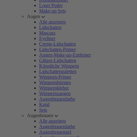
Loser Puder
Make-up Sets
Augen
Alle anzeigen
Lidschatten
Mascara
Eyeliner
Creme-Lidschatten
Lidschatten-Primer
Augen-Make-up-Entferner
Glitzer-Lidschatten
Künstliche Wimpern
Lidschattenpaletten
Wimpern-Primer
Wimpernbürsten
Wimpernkleber
Wimpernzangen
Augenbrauenfarbe
Kajal
Sets
Augenbrauen
Alle anzeigen
Augenbrauenfarbe
Augenbrauengel