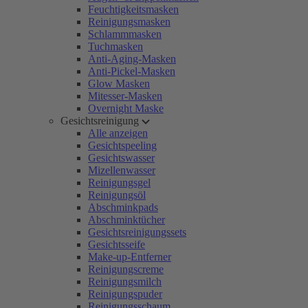
Feuchtigkeitsmasken
Reinigungsmasken
Schlammmasken
Tuchmasken
Anti-Aging-Masken
Anti-Pickel-Masken
Glow Masken
Mitesser-Masken
Overnight Maske
Gesichtsreinigung
Alle anzeigen
Gesichtspeeling
Gesichtswasser
Mizellenwasser
Reinigungsgel
Reinigungsöl
Abschminkpads
Abschminktücher
Gesichtsreinigungssets
Gesichtsseife
Make-up-Entferner
Reinigungscreme
Reinigungsmilch
Reinigungspuder
Reinigungsschaum