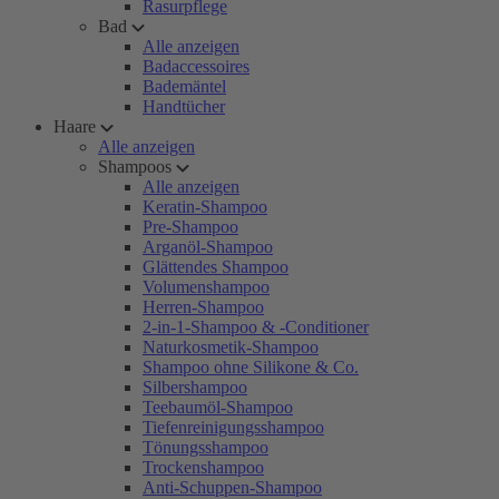
Rasurpflege
Bad
Alle anzeigen
Badaccessoires
Bademäntel
Handtücher
Haare
Alle anzeigen
Shampoos
Alle anzeigen
Keratin-Shampoo
Pre-Shampoo
Arganöl-Shampoo
Glättendes Shampoo
Volumenshampoo
Herren-Shampoo
2-in-1-Shampoo & -Conditioner
Naturkosmetik-Shampoo
Shampoo ohne Silikone & Co.
Silbershampoo
Teebaumöl-Shampoo
Tiefenreinigungsshampoo
Tönungsshampoo
Trockenshampoo
Anti-Schuppen-Shampoo