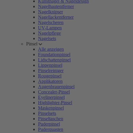
Kunstnägel & Nageldesign
Nagelhautentferner
Nagelknipser
Nagellackentferner
Nagelscheren
UV-Lampen
Nagelpflege
Nagelsets
Pinsel
Alle anzeigen
Foundationpinsel
Lidschattenpinsel
Lippenpinsel
Pinselreiniger
Rougepinsel
Applikatoren
Augenbrauenpinsel
Concealer-Pinsel
Eyelinerpinsel
Highlighter-Pinsel
Maskenpinsel
Pinselsets
Pinseltaschen
Puderpinsel
Puderquasten