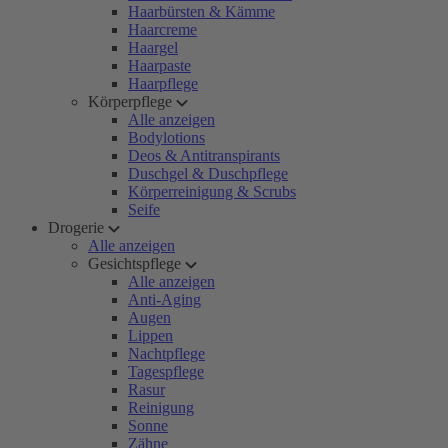
Haarbürsten & Kämme
Haarcreme
Haargel
Haarpaste
Haarpflege
Körperpflege
Alle anzeigen
Bodylotions
Deos & Antitranspirants
Duschgel & Duschpflege
Körperreinigung & Scrubs
Seife
Drogerie
Alle anzeigen
Gesichtspflege
Alle anzeigen
Anti-Aging
Augen
Lippen
Nachtpflege
Tagespflege
Rasur
Reinigung
Sonne
Zähne