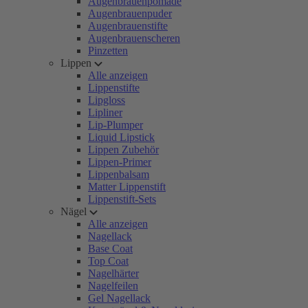
Augenbrauenpomade
Augenbrauenpuder
Augenbrauenstifte
Augenbrauenscheren
Pinzetten
Lippen
Alle anzeigen
Lippenstifte
Lipgloss
Lipliner
Lip-Plumper
Liquid Lipstick
Lippen Zubehör
Lippen-Primer
Lippenbalsam
Matter Lippenstift
Lippenstift-Sets
Nägel
Alle anzeigen
Nagellack
Base Coat
Top Coat
Nagelhärter
Nagelfeilen
Gel Nagellack