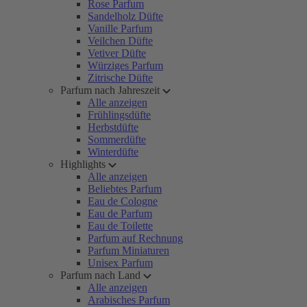
Rose Parfum
Sandelholz Düfte
Vanille Parfum
Veilchen Düfte
Vetiver Düfte
Würziges Parfum
Zitrische Düfte
Parfum nach Jahreszeit
Alle anzeigen
Frühlingsdüfte
Herbstdüfte
Sommerdüfte
Winterdüfte
Highlights
Alle anzeigen
Beliebtes Parfum
Eau de Cologne
Eau de Parfum
Eau de Toilette
Parfum auf Rechnung
Parfum Miniaturen
Unisex Parfum
Parfum nach Land
Alle anzeigen
Arabisches Parfum