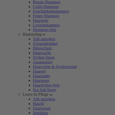
Repair-Shampoo
Color-Shampoo
Feuchtigkeitsshampoo
Festes Shampoo
Haarseife
Lockenshampoo
Shampoo-Sets
Haarstyling
Alle anzeigen
Schaumfestiger
Hitzeschutz
Haarwachs
Styling Spray
Ansatzspray
Haarcreme & Stylingcreme
Haargel
Haarpuder
Haarspray
Haarstyling-Sets
Sea Salt Spray
Leave-In Pflege
Alle anzeigen
Haaröl
Haarserum
Sprühkur