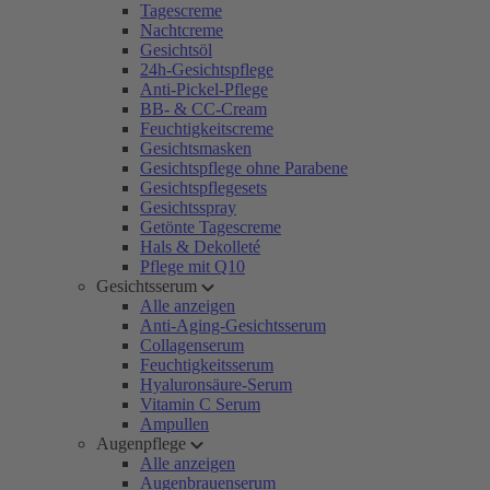
Tagescreme
Nachtcreme
Gesichtsöl
24h-Gesichtspflege
Anti-Pickel-Pflege
BB- & CC-Cream
Feuchtigkeitscreme
Gesichtsmasken
Gesichtspflege ohne Parabene
Gesichtspflegesets
Gesichtsspray
Getönte Tagescreme
Hals & Dekolleté
Pflege mit Q10
Gesichtsserum
Alle anzeigen
Anti-Aging-Gesichtsserum
Collagenserum
Feuchtigkeitsserum
Hyaluronsäure-Serum
Vitamin C Serum
Ampullen
Augenpflege
Alle anzeigen
Augenbrauenserum