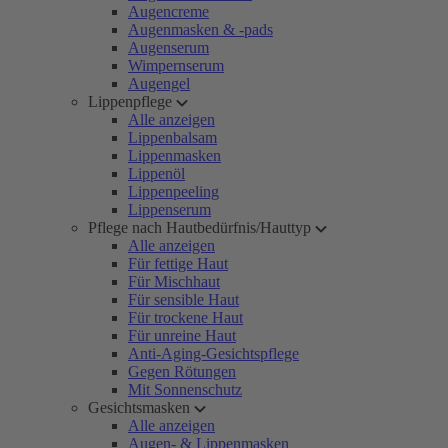
Augencreme
Augenmasken & -pads
Augenserum
Wimpernserum
Augengel
Lippenpflege
Alle anzeigen
Lippenbalsam
Lippenmasken
Lippenöl
Lippenpeeling
Lippenserum
Pflege nach Hautbedürfnis/Hauttyp
Alle anzeigen
Für fettige Haut
Für Mischhaut
Für sensible Haut
Für trockene Haut
Für unreine Haut
Anti-Aging-Gesichtspflege
Gegen Rötungen
Mit Sonnenschutz
Gesichtsmasken
Alle anzeigen
Augen- & Lippenmasken