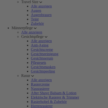
Travel Size
Alle anzeigen
Augen
Augenbrauen
Teint
Zubehör
Männerpflege
Alle anzeigen
Gesichtspflege
Alle anzeigen
Anti-Aging
Gesichtscreme
Gesichtsreinigung
Gesichtsserum
Pflegesets
Gesichtsmasken
Gesichtspeeling
Rasur
Alle anzeigen
Rasiercreme
Nassrasierer
After Shave Balsam & Lotion
Elektrische Rasierer & Trimmer
Rasierhobel & Zubehör
Herrenrasierer