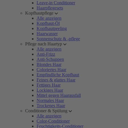
Leave-in Conditioner
Haarpflegesets
Kopfhautpflege
Alle anzeigen
Kopfhaut-Öl
Kopfhautpeeling
Haarwasser
Sonnenschutz & -pflege
Pflege nach Haartyp
Alle anzeigen
Anti-Frizz
Anti-Schuppen
Blondes Haar
Coloriertes Haar
Empfindliche Kopfhaut
Feines & glattes Haar
Fettiges Haar
Lockiges Haar
Mittel gegen Haarausfall
Normales Haar
Trockenes Haar
Conditioner & Spülung
Alle anzeigen
Color-Conditioner
Feuchtigkeits-Conditioner