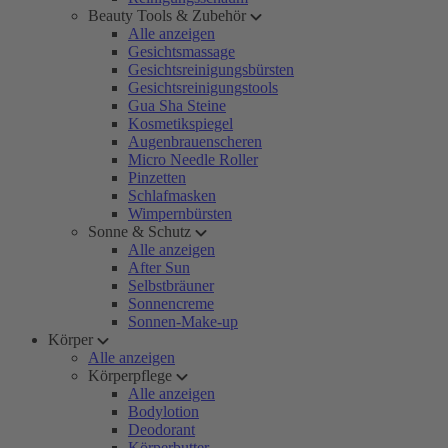
Beauty Tools & Zubehör
Alle anzeigen
Gesichtsmassage
Gesichtsreinigungsbürsten
Gesichtsreinigungstools
Gua Sha Steine
Kosmetikspiegel
Augenbrauenscheren
Micro Needle Roller
Pinzetten
Schlafmasken
Wimpernbürsten
Sonne & Schutz
Alle anzeigen
After Sun
Selbstbräuner
Sonnencreme
Sonnen-Make-up
Körper
Alle anzeigen
Körperpflege
Alle anzeigen
Bodylotion
Deodorant
Körperbutter