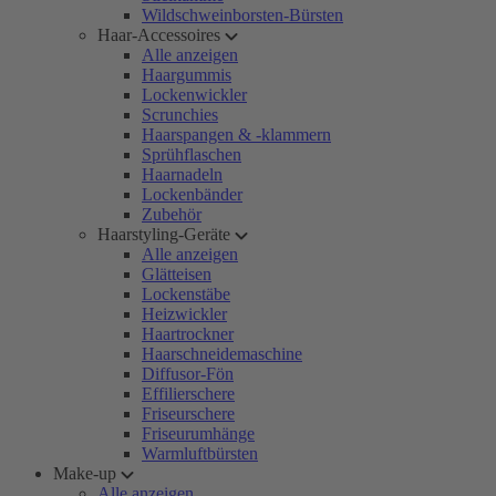
Wildschweinborsten-Bürsten
Haar-Accessoires
Alle anzeigen
Haargummis
Lockenwickler
Scrunchies
Haarspangen & -klammern
Sprühflaschen
Haarnadeln
Lockenbänder
Zubehör
Haarstyling-Geräte
Alle anzeigen
Glätteisen
Lockenstäbe
Heizwickler
Haartrockner
Haarschneidemaschine
Diffusor-Fön
Effilierschere
Friseurschere
Friseurumhänge
Warmluftbürsten
Make-up
Alle anzeigen