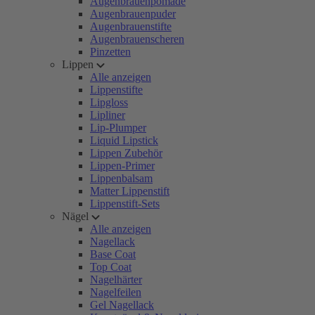
Augenbrauenpomade
Augenbrauenpuder
Augenbrauenstifte
Augenbrauenscheren
Pinzetten
Lippen
Alle anzeigen
Lippenstifte
Lipgloss
Lipliner
Lip-Plumper
Liquid Lipstick
Lippen Zubehör
Lippen-Primer
Lippenbalsam
Matter Lippenstift
Lippenstift-Sets
Nägel
Alle anzeigen
Nagellack
Base Coat
Top Coat
Nagelhärter
Nagelfeilen
Gel Nagellack