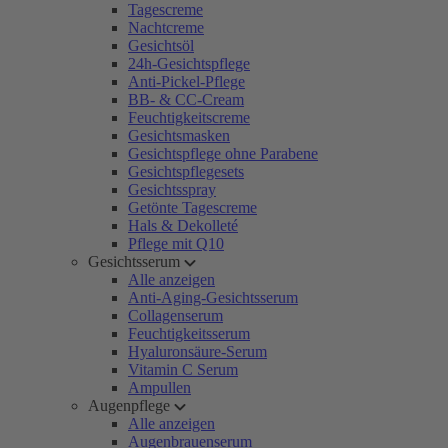
Tagescreme
Nachtcreme
Gesichtsöl
24h-Gesichtspflege
Anti-Pickel-Pflege
BB- & CC-Cream
Feuchtigkeitscreme
Gesichtsmasken
Gesichtspflege ohne Parabene
Gesichtspflegesets
Gesichtsspray
Getönte Tagescreme
Hals & Dekolleté
Pflege mit Q10
Gesichtsserum
Alle anzeigen
Anti-Aging-Gesichtsserum
Collagenserum
Feuchtigkeitsserum
Hyaluronsäure-Serum
Vitamin C Serum
Ampullen
Augenpflege
Alle anzeigen
Augenbrauenserum