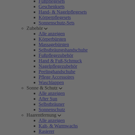
Fußpflegesets
Geschenksets
Hand- & Nagelpflegesets
Körperpflegesets
Sonnenschutz-Sets
Zubehör
Alle anzeigen
Körperbürsten
Massagebürsten
Selbstbräungshandschuhe
Fußpflegezubehör
Hand & Fuß-Schmuck
Nagelpflegezubehör
Peelinghandschuhe
Pflege Accessoires
Waschlappen
Sonne & Schutz
Alle anzeigen
After Sun
Selbstbräuner
Sonnenschutz
Haarentfernung
Alle anzeigen
Kalt- & Warmwachs
Rasierer