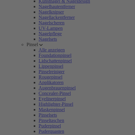
Kunstnägel & Nageldesign
Nagelhautentferner
Nagelknipser
Nagellackentferner
Nagelscheren
UV-Lampen
Nagelpflege
Nagelsets
Pinsel
Alle anzeigen
Foundationpinsel
Lidschattenpinsel
Lippenpinsel
Pinselreiniger
Rougepinsel
Applikatoren
Augenbrauenpinsel
Concealer-Pinsel
Eyelinerpinsel
Highlighter-Pinsel
Maskenpinsel
Pinselsets
Pinseltaschen
Puderpinsel
Puderquasten