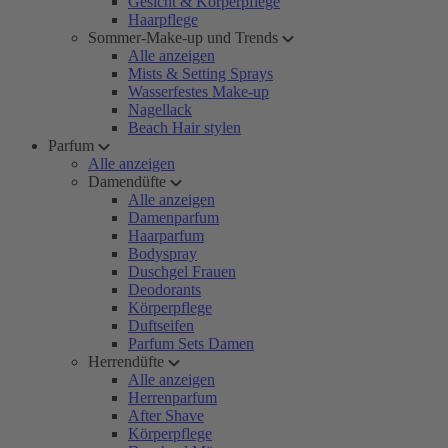
Gesicht & Körperpflege
Haarpflege
Sommer-Make-up und Trends
Alle anzeigen
Mists & Setting Sprays
Wasserfestes Make-up
Nagellack
Beach Hair stylen
Parfum
Alle anzeigen
Damendüfte
Alle anzeigen
Damenparfum
Haarparfum
Bodyspray
Duschgel Frauen
Deodorants
Körperpflege
Duftseifen
Parfum Sets Damen
Herrendüfte
Alle anzeigen
Herrenparfum
After Shave
Körperpflege