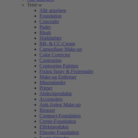
Teint
Alle anzeigen
Foundation
Concealer
Puder
Blush
Highlighter
BB- & CC-Cream
Camouflage Make-up
Color Corrector
Contouring
Contouring Paletten
Fixing Spray & Fixierpuder
Make-up Entferner
Mineralpuder
Primer
Abdeckprodukte
Accessoires
Anti-Aging Make-up
Bronzer
Compact-Foundation
Creme-Foundation
Effektprodukte
Flüssige Foundation
Kompaktpuder