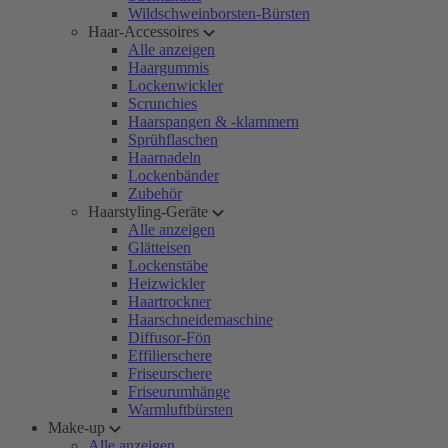
Wildschweinborsten-Bürsten
Haar-Accessoires
Alle anzeigen
Haargummis
Lockenwickler
Scrunchies
Haarspangen & -klammern
Sprühflaschen
Haarnadeln
Lockenbänder
Zubehör
Haarstyling-Geräte
Alle anzeigen
Glätteisen
Lockenstäbe
Heizwickler
Haartrockner
Haarschneidemaschine
Diffusor-Fön
Effilierschere
Friseurschere
Friseurumhänge
Warmluftbürsten
Make-up
Alle anzeigen