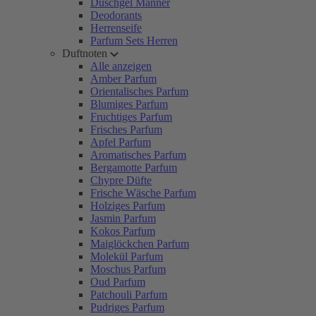
Duschgel Männer
Deodorants
Herrenseife
Parfum Sets Herren
Duftnoten
Alle anzeigen
Amber Parfum
Orientalisches Parfum
Blumiges Parfum
Fruchtiges Parfum
Frisches Parfum
Apfel Parfum
Aromatisches Parfum
Bergamotte Parfum
Chypre Düfte
Frische Wäsche Parfum
Holziges Parfum
Jasmin Parfum
Kokos Parfum
Maiglöckchen Parfum
Molekül Parfum
Moschus Parfum
Oud Parfum
Patchouli Parfum
Pudriges Parfum