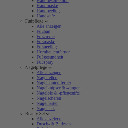
Handdesinfektion
Handmaske
Handpeeling
Handseife
Fußpflege
Alle anzeigen
Fußbad
Fußcreme
Fußmaske
Fußpeeling
Hornhautentferner
Fußgesundheit
Fußspray
Nagelpflege
Alle anzeigen
Nagelfeilen
Nagelhautentferner
Nagelknipser & -zangen
Nagelöle & -pflegestifte
Nagelscheren
Nagelhärter
Nagellack
Beauty Set
Alle anzeigen
Dusch- & Badesets