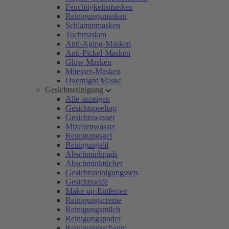
Feuchtigkeitsmasken
Reinigungsmasken
Schlammmasken
Tuchmasken
Anti-Aging-Masken
Anti-Pickel-Masken
Glow Masken
Mitesser-Masken
Overnight Maske
Gesichtsreinigung
Alle anzeigen
Gesichtspeeling
Gesichtswasser
Mizellenwasser
Reinigungsgel
Reinigungsöl
Abschminkpads
Abschminktücher
Gesichtsreinigungssets
Gesichtsseife
Make-up-Entferner
Reinigungscreme
Reinigungsmilch
Reinigungspuder
Reinigungsschaum