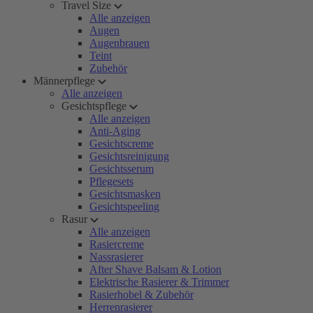
Travel Size
Alle anzeigen
Augen
Augenbrauen
Teint
Zubehör
Männerpflege
Alle anzeigen
Gesichtspflege
Alle anzeigen
Anti-Aging
Gesichtscreme
Gesichtsreinigung
Gesichtsserum
Pflegesets
Gesichtsmasken
Gesichtspeeling
Rasur
Alle anzeigen
Rasiercreme
Nassrasierer
After Shave Balsam & Lotion
Elektrische Rasierer & Trimmer
Rasierhobel & Zubehör
Herrenrasierer