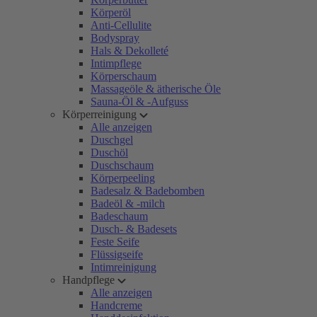
Körperöl
Anti-Cellulite
Bodyspray
Hals & Dekolleté
Intimpflege
Körperschaum
Massageöle & ätherische Öle
Sauna-Öl & -Aufguss
Körperreinigung
Alle anzeigen
Duschgel
Duschöl
Duschschaum
Körperpeeling
Badesalz & Badebomben
Badeöl & -milch
Badeschaum
Dusch- & Badesets
Feste Seife
Flüssigseife
Intimreinigung
Handpflege
Alle anzeigen
Handcreme