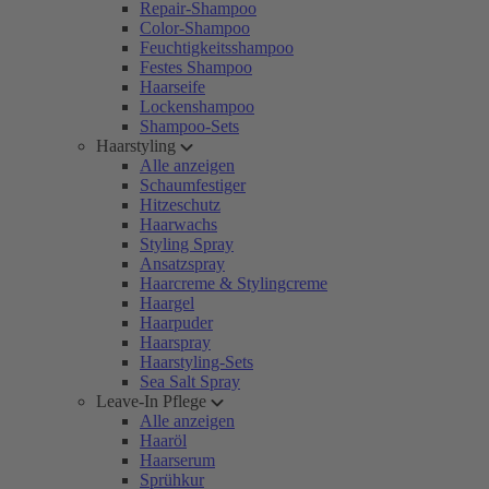
Repair-Shampoo
Color-Shampoo
Feuchtigkeitsshampoo
Festes Shampoo
Haarseife
Lockenshampoo
Shampoo-Sets
Haarstyling
Alle anzeigen
Schaumfestiger
Hitzeschutz
Haarwachs
Styling Spray
Ansatzspray
Haarcreme & Stylingcreme
Haargel
Haarpuder
Haarspray
Haarstyling-Sets
Sea Salt Spray
Leave-In Pflege
Alle anzeigen
Haaröl
Haarserum
Sprühkur