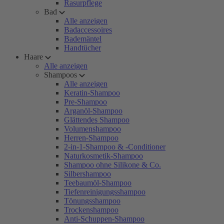
Rasurpflege
Bad
Alle anzeigen
Badaccessoires
Bademäntel
Handtücher
Haare
Alle anzeigen
Shampoos
Alle anzeigen
Keratin-Shampoo
Pre-Shampoo
Arganöl-Shampoo
Glättendes Shampoo
Volumenshampoo
Herren-Shampoo
2-in-1-Shampoo & -Conditioner
Naturkosmetik-Shampoo
Shampoo ohne Silikone & Co.
Silbershampoo
Teebaumöl-Shampoo
Tiefenreinigungsshampoo
Tönungsshampoo
Trockenshampoo
Anti-Schuppen-Shampoo