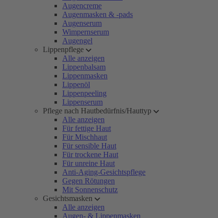
Augencreme
Augenmasken & -pads
Augenserum
Wimpernserum
Augengel
Lippenpflege
Alle anzeigen
Lippenbalsam
Lippenmasken
Lippenöl
Lippenpeeling
Lippenserum
Pflege nach Hautbedürfnis/Hauttyp
Alle anzeigen
Für fettige Haut
Für Mischhaut
Für sensible Haut
Für trockene Haut
Für unreine Haut
Anti-Aging-Gesichtspflege
Gegen Rötungen
Mit Sonnenschutz
Gesichtsmasken
Alle anzeigen
Augen- & Lippenmasken