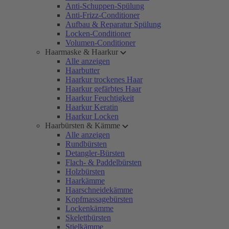
Anti-Schuppen-Spülung
Anti-Frizz-Conditioner
Aufbau & Reparatur Spülung
Locken-Conditioner
Volumen-Conditioner
Haarmaske & Haarkur
Alle anzeigen
Haarbutter
Haarkur trockenes Haar
Haarkur gefärbtes Haar
Haarkur Feuchtigkeit
Haarkur Keratin
Haarkur Locken
Haarbürsten & Kämme
Alle anzeigen
Rundbürsten
Detangler-Bürsten
Flach- & Paddelbürsten
Holzbürsten
Haarkämme
Haarschneidekämme
Kopfmassagebürsten
Lockenkämme
Skelettbürsten
Stielkämme