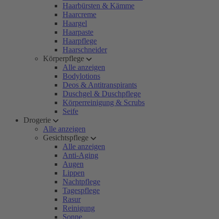
Haarbürsten & Kämme
Haarcreme
Haargel
Haarpaste
Haarpflege
Haarschneider
Körperpflege
Alle anzeigen
Bodylotions
Deos & Antitranspirants
Duschgel & Duschpflege
Körperreinigung & Scrubs
Seife
Drogerie
Alle anzeigen
Gesichtspflege
Alle anzeigen
Anti-Aging
Augen
Lippen
Nachtpflege
Tagespflege
Rasur
Reinigung
Sonne