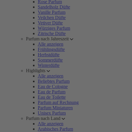
Rose Parfum
Sandelholz Düfte
Vanille Parfum
Veilchen Düfte
Vetiver Düfte
Würziges Parfum
Zitrische Düfte
Parfum nach Jahreszeit
Alle anzeigen
Frühlingsdüfte
Herbstdüfte
Sommerdüfte
Winterdüfte
Highlights
Alle anzeigen
Beliebtes Parfum
Eau de Cologne
Eau de Parfum
Eau de Toilette
Parfum auf Rechnung
Parfum Miniaturen
Unisex Parfum
Parfum nach Land
Alle anzeigen
Arabisches Parfum