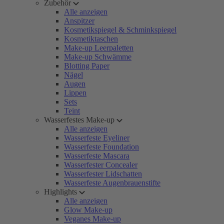
Zubehör
Alle anzeigen
Anspitzer
Kosmetikspiegel & Schminkspiegel
Kosmetiktaschen
Make-up Leerpaletten
Make-up Schwämme
Blotting Paper
Nägel
Augen
Lippen
Sets
Teint
Wasserfestes Make-up
Alle anzeigen
Wasserfeste Eyeliner
Wasserfeste Foundation
Wasserfeste Mascara
Wasserfester Concealer
Wasserfester Lidschatten
Wasserfeste Augenbrauenstifte
Highlights
Alle anzeigen
Glow Make-up
Veganes Make-up