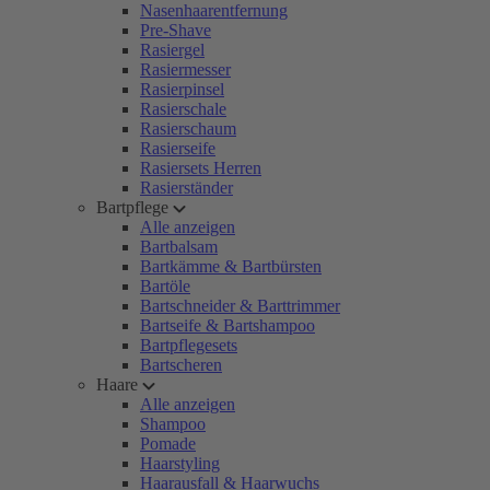
Nasenhaarentfernung
Pre-Shave
Rasiergel
Rasiermesser
Rasierpinsel
Rasierschale
Rasierschaum
Rasierseife
Rasiersets Herren
Rasierständer
Bartpflege
Alle anzeigen
Bartbalsam
Bartkämme & Bartbürsten
Bartöle
Bartschneider & Barttrimmer
Bartseife & Bartshampoo
Bartpflegesets
Bartscheren
Haare
Alle anzeigen
Shampoo
Pomade
Haarstyling
Haarausfall & Haarwuchs