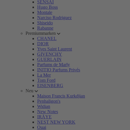
SENSAI
Hugo Boss
Montale
Narciso Rodriguez
Shiseido
Rabanne
Premiummarken
CHANEL
DIOR
Yves Saint Laurent
GIVENCHY
GUERLAIN
Parfums de Marly
INITIO Parfums Privés
La Mer
Tom Ford
EISENBERG
Neu
Maison Francis Kurkdjian
Penhaligon's
Widian
New Notes
IRÄYE
NEST NEW YORK
Ouai