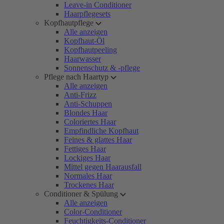
Leave-in Conditioner
Haarpflegesets
Kopfhautpflege
Alle anzeigen
Kopfhaut-Öl
Kopfhautpeeling
Haarwasser
Sonnenschutz & -pflege
Pflege nach Haartyp
Alle anzeigen
Anti-Frizz
Anti-Schuppen
Blondes Haar
Coloriertes Haar
Empfindliche Kopfhaut
Feines & glattes Haar
Fettiges Haar
Lockiges Haar
Mittel gegen Haarausfall
Normales Haar
Trockenes Haar
Conditioner & Spülung
Alle anzeigen
Color-Conditioner
Feuchtigkeits-Conditioner