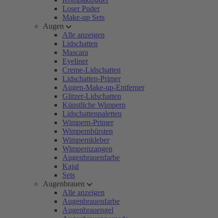
Loser Puder
Make-up Sets
Augen
Alle anzeigen
Lidschatten
Mascara
Eyeliner
Creme-Lidschatten
Lidschatten-Primer
Augen-Make-up-Entferner
Glitzer-Lidschatten
Künstliche Wimpern
Lidschattenpaletten
Wimpern-Primer
Wimpernbürsten
Wimpernkleber
Wimpernzangen
Augenbrauenfarbe
Kajal
Sets
Augenbrauen
Alle anzeigen
Augenbrauenfarbe
Augenbrauengel