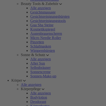
Beauty Tools & Zubehör
Alle anzeigen
Gesichtsmassage
Gesichtsreinigungsbürsten
Gesichtsreinigungstools
Gua Sha Steine
Kosmetikspiegel
Augenbrauenscheren
Micro Needle Roller
Pinzetten
Schlafmasken
Wimpernbürsten
Sonne & Schutz
Alle anzeigen
After Sun
Selbstbräuner
Sonnencreme
Sonnen-Make-up
Körper
Alle anzeigen
Körperpflege
Alle anzeigen
Bodylotion
Deodorant
Körperbutter