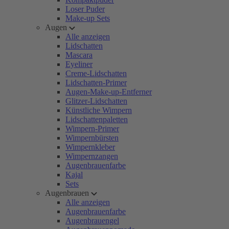
Loser Puder
Make-up Sets
Augen
Alle anzeigen
Lidschatten
Mascara
Eyeliner
Creme-Lidschatten
Lidschatten-Primer
Augen-Make-up-Entferner
Glitzer-Lidschatten
Künstliche Wimpern
Lidschattenpaletten
Wimpern-Primer
Wimpernbürsten
Wimpernkleber
Wimpernzangen
Augenbrauenfarbe
Kajal
Sets
Augenbrauen
Alle anzeigen
Augenbrauenfarbe
Augenbrauengel