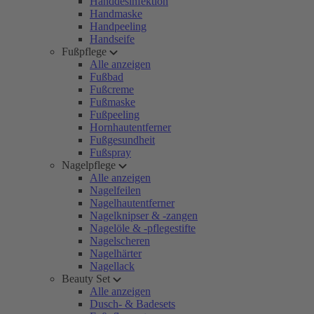
Handdesinfektion
Handmaske
Handpeeling
Handseife
Fußpflege
Alle anzeigen
Fußbad
Fußcreme
Fußmaske
Fußpeeling
Hornhautentferner
Fußgesundheit
Fußspray
Nagelpflege
Alle anzeigen
Nagelfeilen
Nagelhautentferner
Nagelknipser & -zangen
Nagelöle & -pflegestifte
Nagelscheren
Nagelhärter
Nagellack
Beauty Set
Alle anzeigen
Dusch- & Badesets