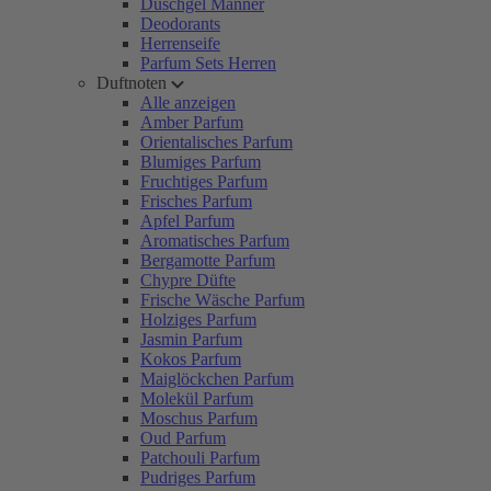
Duschgel Männer
Deodorants
Herrenseife
Parfum Sets Herren
Duftnoten
Alle anzeigen
Amber Parfum
Orientalisches Parfum
Blumiges Parfum
Fruchtiges Parfum
Frisches Parfum
Apfel Parfum
Aromatisches Parfum
Bergamotte Parfum
Chypre Düfte
Frische Wäsche Parfum
Holziges Parfum
Jasmin Parfum
Kokos Parfum
Maiglöckchen Parfum
Molekül Parfum
Moschus Parfum
Oud Parfum
Patchouli Parfum
Pudriges Parfum