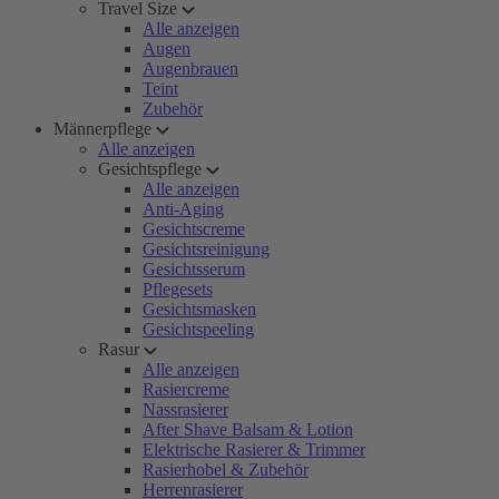
Travel Size
Alle anzeigen
Augen
Augenbrauen
Teint
Zubehör
Männerpflege
Alle anzeigen
Gesichtspflege
Alle anzeigen
Anti-Aging
Gesichtscreme
Gesichtsreinigung
Gesichtsserum
Pflegesets
Gesichtsmasken
Gesichtspeeling
Rasur
Alle anzeigen
Rasiercreme
Nassrasierer
After Shave Balsam & Lotion
Elektrische Rasierer & Trimmer
Rasierhobel & Zubehör
Herrenrasierer