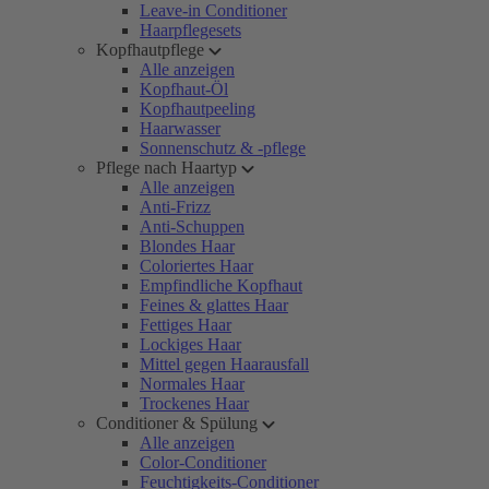
Leave-in Conditioner
Haarpflegesets
Kopfhautpflege
Alle anzeigen
Kopfhaut-Öl
Kopfhautpeeling
Haarwasser
Sonnenschutz & -pflege
Pflege nach Haartyp
Alle anzeigen
Anti-Frizz
Anti-Schuppen
Blondes Haar
Coloriertes Haar
Empfindliche Kopfhaut
Feines & glattes Haar
Fettiges Haar
Lockiges Haar
Mittel gegen Haarausfall
Normales Haar
Trockenes Haar
Conditioner & Spülung
Alle anzeigen
Color-Conditioner
Feuchtigkeits-Conditioner