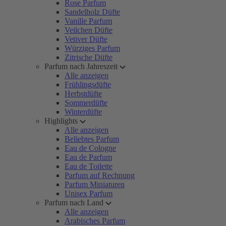
Rose Parfum
Sandelholz Düfte
Vanille Parfum
Veilchen Düfte
Vetiver Düfte
Würziges Parfum
Zitrische Düfte
Parfum nach Jahreszeit
Alle anzeigen
Frühlingsdüfte
Herbstdüfte
Sommerdüfte
Winterdüfte
Highlights
Alle anzeigen
Beliebtes Parfum
Eau de Cologne
Eau de Parfum
Eau de Toilette
Parfum auf Rechnung
Parfum Miniaturen
Unisex Parfum
Parfum nach Land
Alle anzeigen
Arabisches Parfum