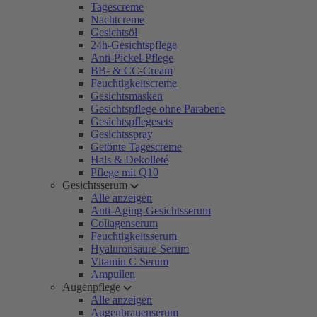
Tagescreme
Nachtcreme
Gesichtsöl
24h-Gesichtspflege
Anti-Pickel-Pflege
BB- & CC-Cream
Feuchtigkeitscreme
Gesichtsmasken
Gesichtspflege ohne Parabene
Gesichtspflegesets
Gesichtsspray
Getönte Tagescreme
Hals & Dekolleté
Pflege mit Q10
Gesichtsserum
Alle anzeigen
Anti-Aging-Gesichtsserum
Collagenserum
Feuchtigkeitsserum
Hyaluronsäure-Serum
Vitamin C Serum
Ampullen
Augenpflege
Alle anzeigen
Augenbrauenserum