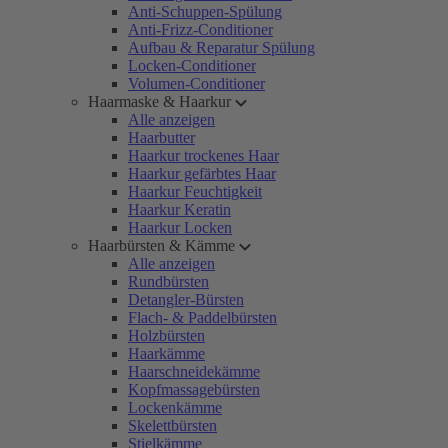
Anti-Schuppen-Spülung
Anti-Frizz-Conditioner
Aufbau & Reparatur Spülung
Locken-Conditioner
Volumen-Conditioner
Haarmaske & Haarkur
Alle anzeigen
Haarbutter
Haarkur trockenes Haar
Haarkur gefärbtes Haar
Haarkur Feuchtigkeit
Haarkur Keratin
Haarkur Locken
Haarbürsten & Kämme
Alle anzeigen
Rundbürsten
Detangler-Bürsten
Flach- & Paddelbürsten
Holzbürsten
Haarkämme
Haarschneidekämme
Kopfmassagebürsten
Lockenkämme
Skelettbürsten
Stielkämme