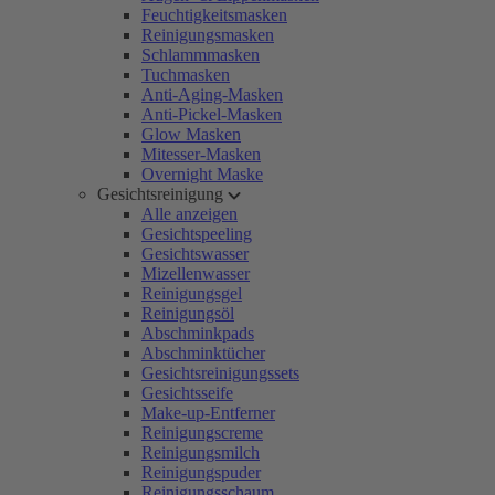
Feuchtigkeitsmasken
Reinigungsmasken
Schlammmasken
Tuchmasken
Anti-Aging-Masken
Anti-Pickel-Masken
Glow Masken
Mitesser-Masken
Overnight Maske
Gesichtsreinigung
Alle anzeigen
Gesichtspeeling
Gesichtswasser
Mizellenwasser
Reinigungsgel
Reinigungsöl
Abschminkpads
Abschminktücher
Gesichtsreinigungssets
Gesichtsseife
Make-up-Entferner
Reinigungscreme
Reinigungsmilch
Reinigungspuder
Reinigungsschaum