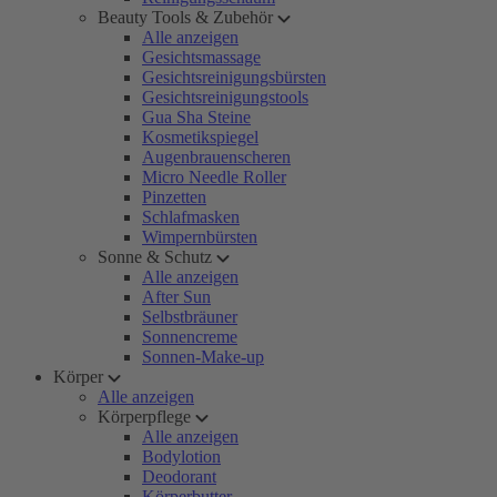
Beauty Tools & Zubehör
Alle anzeigen
Gesichtsmassage
Gesichtsreinigungsbürsten
Gesichtsreinigungstools
Gua Sha Steine
Kosmetikspiegel
Augenbrauenscheren
Micro Needle Roller
Pinzetten
Schlafmasken
Wimpernbürsten
Sonne & Schutz
Alle anzeigen
After Sun
Selbstbräuner
Sonnencreme
Sonnen-Make-up
Körper
Alle anzeigen
Körperpflege
Alle anzeigen
Bodylotion
Deodorant
Körperbutter