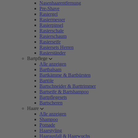
Nasenhaarentfernung
Pre-Shave
Rasiergel
Rasiermesser
Rasierpinsel
Rasierschale
Rasierschaum
Rasierseife
Rasiersets Herren
Rasierständer
Bartpflege
Alle anzeigen
Bartbalsam
Bartkämme & Bartbürsten
Bartöle
Bartschneider & Barttrimmer
Bartseife & Bartshampoo
Bartpflegesets
Bartscheren
Haare
Alle anzeigen
Shampoo
Pomade
Haarstyling
Haarausfall & Haarwuchs