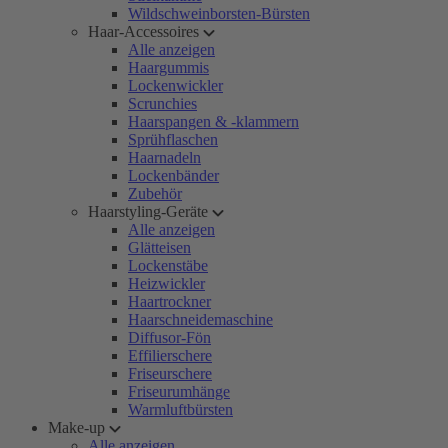
Wildschweinborsten-Bürsten
Haar-Accessoires
Alle anzeigen
Haargummis
Lockenwickler
Scrunchies
Haarspangen & -klammern
Sprühflaschen
Haarnadeln
Lockenbänder
Zubehör
Haarstyling-Geräte
Alle anzeigen
Glätteisen
Lockenstäbe
Heizwickler
Haartrockner
Haarschneidemaschine
Diffusor-Fön
Effilierschere
Friseurschere
Friseurumhänge
Warmluftbürsten
Make-up
Alle anzeigen