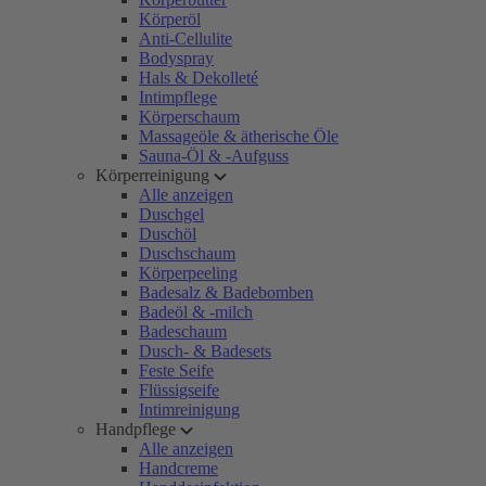
Körperöl
Anti-Cellulite
Bodyspray
Hals & Dekolleté
Intimpflege
Körperschaum
Massageöle & ätherische Öle
Sauna-Öl & -Aufguss
Körperreinigung
Alle anzeigen
Duschgel
Duschöl
Duschschaum
Körperpeeling
Badesalz & Badebomben
Badeöl & -milch
Badeschaum
Dusch- & Badesets
Feste Seife
Flüssigseife
Intimreinigung
Handpflege
Alle anzeigen
Handcreme