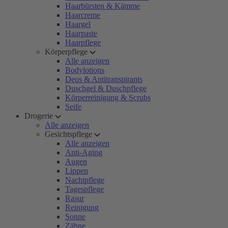
Haarbürsten & Kämme
Haarcreme
Haargel
Haarpaste
Haarpflege
Körperpflege
Alle anzeigen
Bodylotions
Deos & Antitranspirants
Duschgel & Duschpflege
Körperreinigung & Scrubs
Seife
Drogerie
Alle anzeigen
Gesichtspflege
Alle anzeigen
Anti-Aging
Augen
Lippen
Nachtpflege
Tagespflege
Rasur
Reinigung
Sonne
Zähne