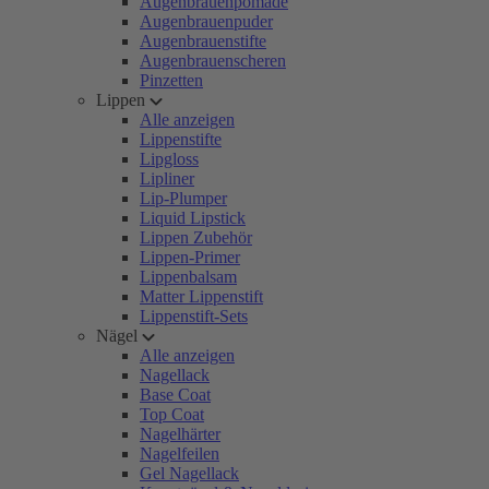
Augenbrauenpomade
Augenbrauenpuder
Augenbrauenstifte
Augenbrauenscheren
Pinzetten
Lippen
Alle anzeigen
Lippenstifte
Lipgloss
Lipliner
Lip-Plumper
Liquid Lipstick
Lippen Zubehör
Lippen-Primer
Lippenbalsam
Matter Lippenstift
Lippenstift-Sets
Nägel
Alle anzeigen
Nagellack
Base Coat
Top Coat
Nagelhärter
Nagelfeilen
Gel Nagellack