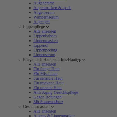
Augencreme
Augenmasken & -pads
Augenserum
Wimpernserum
Augengel
Lippenpflege
Alle anzeigen
Lippenbalsam
Lippenmasken
Lippenöl
Lippenpeeling
Lippenserum
Pflege nach Hautbedürfnis/Hauttyp
Alle anzeigen
Für fettige Haut
Für Mischhaut
Für sensible Haut
Für trockene Haut
Für unreine Haut
Anti-Aging-Gesichtspflege
Gegen Rötungen
Mit Sonnenschutz
Gesichtsmasken
Alle anzeigen
Augen- & Lippenmasken