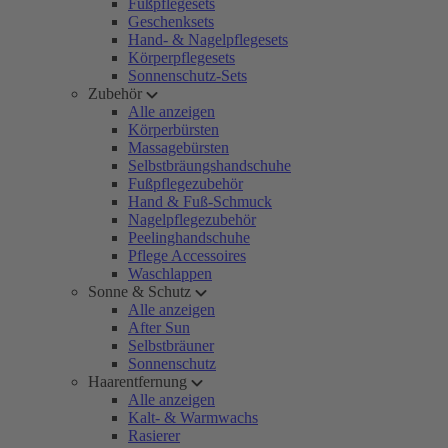
Fußpflegesets
Geschenksets
Hand- & Nagelpflegesets
Körperpflegesets
Sonnenschutz-Sets
Zubehör
Alle anzeigen
Körperbürsten
Massagebürsten
Selbstbräungshandschuhe
Fußpflegezubehör
Hand & Fuß-Schmuck
Nagelpflegezubehör
Peelinghandschuhe
Pflege Accessoires
Waschlappen
Sonne & Schutz
Alle anzeigen
After Sun
Selbstbräuner
Sonnenschutz
Haarentfernung
Alle anzeigen
Kalt- & Warmwachs
Rasierer