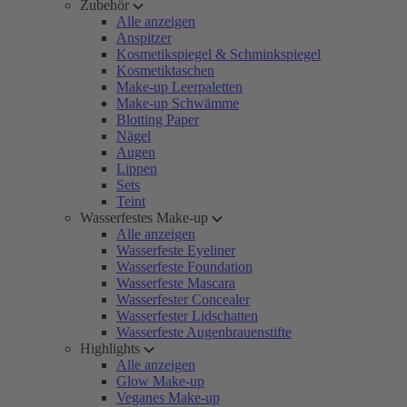
Zubehör
Alle anzeigen
Anspitzer
Kosmetikspiegel & Schminkspiegel
Kosmetiktaschen
Make-up Leerpaletten
Make-up Schwämme
Blotting Paper
Nägel
Augen
Lippen
Sets
Teint
Wasserfestes Make-up
Alle anzeigen
Wasserfeste Eyeliner
Wasserfeste Foundation
Wasserfeste Mascara
Wasserfester Concealer
Wasserfester Lidschatten
Wasserfeste Augenbrauenstifte
Highlights
Alle anzeigen
Glow Make-up
Veganes Make-up