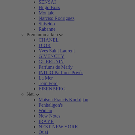
SENSAI
Hugo Boss
Montale
Narciso Rodriguez
Shiseido
Rabanne
Premiummarken
CHANEL
DIOR
Yves Saint Laurent
GIVENCHY
GUERLAIN
Parfums de Marly
INITIO Parfums Privés
La Mer
Tom Ford
EISENBERG
Neu
Maison Francis Kurkdjian
Penhaligon's
Widian
New Notes
IRÄYE
NEST NEW YORK
Ouai