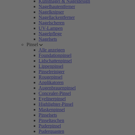
Kunstnägel & Nageldesign
Nagelhautentferner
Nagelknipser
Nagellackentferner
Nagelscheren
UV-Lampen
Nagelpflege
Nagelsets
Pinsel
Alle anzeigen
Foundationpinsel
Lidschattenpinsel
Lippenpinsel
Pinselreiniger
Rougepinsel
Applikatoren
Augenbrauenpinsel
Concealer-Pinsel
Eyelinerpinsel
Highlighter-Pinsel
Maskenpinsel
Pinselsets
Pinseltaschen
Puderpinsel
Puderquasten