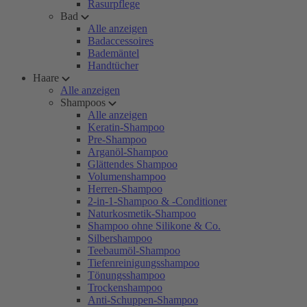
Rasurpflege
Bad
Alle anzeigen
Badaccessoires
Bademäntel
Handtücher
Haare
Alle anzeigen
Shampoos
Alle anzeigen
Keratin-Shampoo
Pre-Shampoo
Arganöl-Shampoo
Glättendes Shampoo
Volumenshampoo
Herren-Shampoo
2-in-1-Shampoo & -Conditioner
Naturkosmetik-Shampoo
Shampoo ohne Silikone & Co.
Silbershampoo
Teebaumöl-Shampoo
Tiefenreinigungsshampoo
Tönungsshampoo
Trockenshampoo
Anti-Schuppen-Shampoo