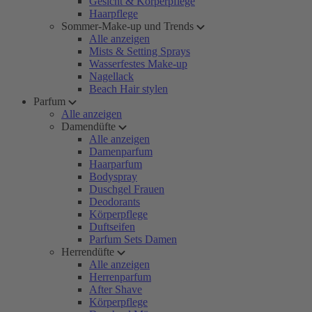
Gesicht & Körperpflege
Haarpflege
Sommer-Make-up und Trends
Alle anzeigen
Mists & Setting Sprays
Wasserfestes Make-up
Nagellack
Beach Hair stylen
Parfum
Alle anzeigen
Damendüfte
Alle anzeigen
Damenparfum
Haarparfum
Bodyspray
Duschgel Frauen
Deodorants
Körperpflege
Duftseifen
Parfum Sets Damen
Herrendüfte
Alle anzeigen
Herrenparfum
After Shave
Körperpflege