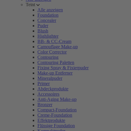
Teint
Alle anzeigen
Foundation
Concealer
Puder
Blush
Highlighter
BB- & CC-Cream
Camouflage Make-up
Color Corrector
Contouring
Contouring Paletten
Fixing Spray & Fixierpuder
Make-up Entferner
Mineralpuder
Primer
Abdeckprodukte
Accessoires
Anti-Aging Make-up
Bronzer
Compact-Foundation
Creme-Foundation
Effektprodukte
Flüssige Foundation
Kompaktpuder