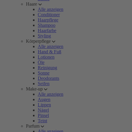
Haare
Alle anzeigen
Conditioner
Haarpflege
Shampoo
Haarfarbe
Styling
Körperpflege
Alle anzeigen
Hand & Fuß
Lotionen
Öle
Reinigung
Sonne
Deodorants
Seifen
Make-up
Alle anzeigen
Augen
Lippen
Nägel
Pinsel
Teint
Parfum
Alle anzeigen