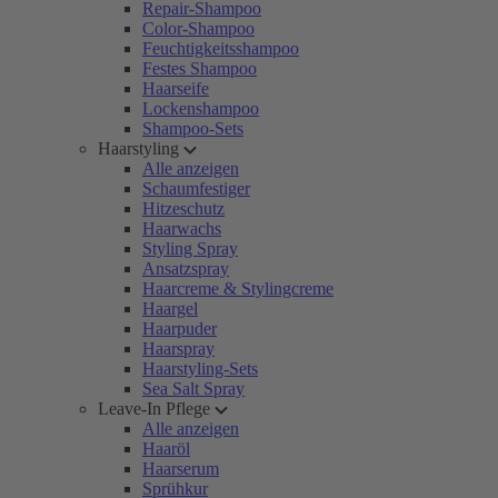
Repair-Shampoo
Color-Shampoo
Feuchtigkeitsshampoo
Festes Shampoo
Haarseife
Lockenshampoo
Shampoo-Sets
Haarstyling
Alle anzeigen
Schaumfestiger
Hitzeschutz
Haarwachs
Styling Spray
Ansatzspray
Haarcreme & Stylingcreme
Haargel
Haarpuder
Haarspray
Haarstyling-Sets
Sea Salt Spray
Leave-In Pflege
Alle anzeigen
Haaröl
Haarserum
Sprühkur