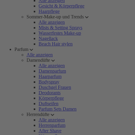
Alle anzeigen
Gesicht & Körperpflege
Haarpflege
Sommer-Make-up und Trends
Alle anzeigen
Mists & Setting Sprays
Wasserfestes Make-up
Nagellack
Beach Hair stylen
Parfum
Alle anzeigen
Damendüfte
Alle anzeigen
Damenparfum
Haarparfum
Bodyspray
Duschgel Frauen
Deodorants
Körperpflege
Duftseifen
Parfum Sets Damen
Herrendüfte
Alle anzeigen
Herrenparfum
After Shave