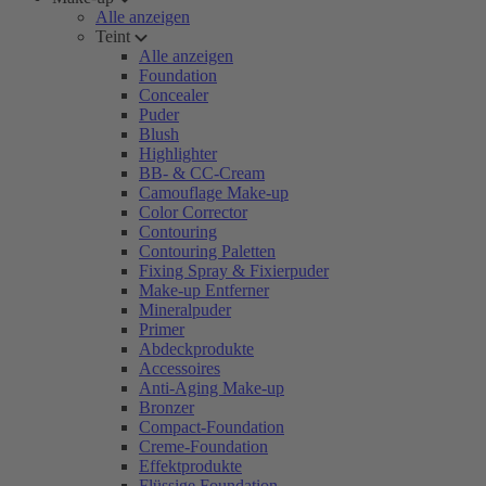
Alle anzeigen
Teint
Alle anzeigen
Foundation
Concealer
Puder
Blush
Highlighter
BB- & CC-Cream
Camouflage Make-up
Color Corrector
Contouring
Contouring Paletten
Fixing Spray & Fixierpuder
Make-up Entferner
Mineralpuder
Primer
Abdeckprodukte
Accessoires
Anti-Aging Make-up
Bronzer
Compact-Foundation
Creme-Foundation
Effektprodukte
Flüssige Foundation