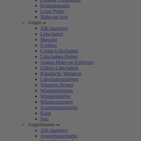
Kompaktpuder
Loser Puder
Make-up Sets
Augen
Alle anzeigen
Lidschatten
Mascara
Eyeliner
Creme-Lidschatten
Lidschatten-Primer
Augen-Make-up-Entferner
Glitzer-Lidschatten
Künstliche Wimpern
Lidschattenpaletten
Wimpern-Primer
Wimpernbürsten
Wimpernkleber
Wimpernzangen
Augenbrauenfarbe
Kajal
Sets
Augenbrauen
Alle anzeigen
Augenbrauenfarbe