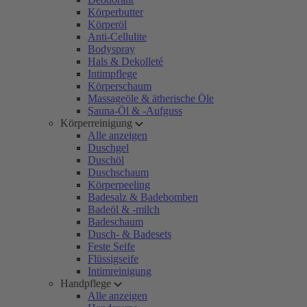
Körperbutter
Körperöl
Anti-Cellulite
Bodyspray
Hals & Dekolleté
Intimpflege
Körperschaum
Massageöle & ätherische Öle
Sauna-Öl & -Aufguss
Körperreinigung
Alle anzeigen
Duschgel
Duschöl
Duschschaum
Körperpeeling
Badesalz & Badebomben
Badeöl & -milch
Badeschaum
Dusch- & Badesets
Feste Seife
Flüssigseife
Intimreinigung
Handpflege
Alle anzeigen