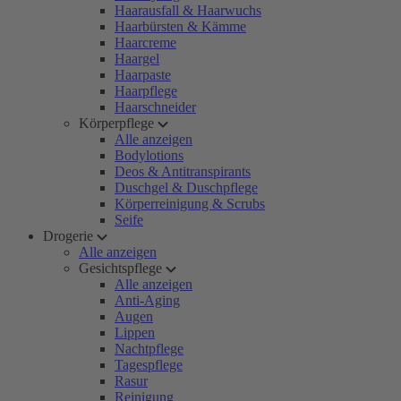
Haarausfall & Haarwuchs
Haarbürsten & Kämme
Haarcreme
Haargel
Haarpaste
Haarpflege
Haarschneider
Körperpflege
Alle anzeigen
Bodylotions
Deos & Antitranspirants
Duschgel & Duschpflege
Körperreinigung & Scrubs
Seife
Drogerie
Alle anzeigen
Gesichtspflege
Alle anzeigen
Anti-Aging
Augen
Lippen
Nachtpflege
Tagespflege
Rasur
Reinigung