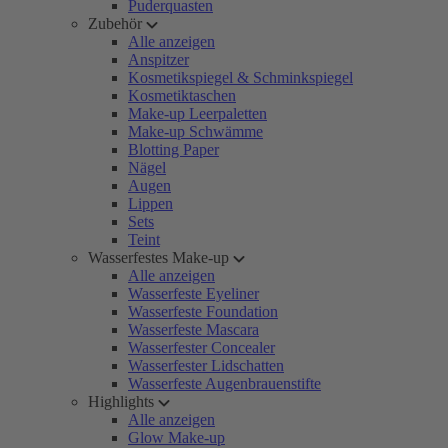
Puderquasten
Zubehör
Alle anzeigen
Anspitzer
Kosmetikspiegel & Schminkspiegel
Kosmetiktaschen
Make-up Leerpaletten
Make-up Schwämme
Blotting Paper
Nägel
Augen
Lippen
Sets
Teint
Wasserfestes Make-up
Alle anzeigen
Wasserfeste Eyeliner
Wasserfeste Foundation
Wasserfeste Mascara
Wasserfester Concealer
Wasserfester Lidschatten
Wasserfeste Augenbrauenstifte
Highlights
Alle anzeigen
Glow Make-up