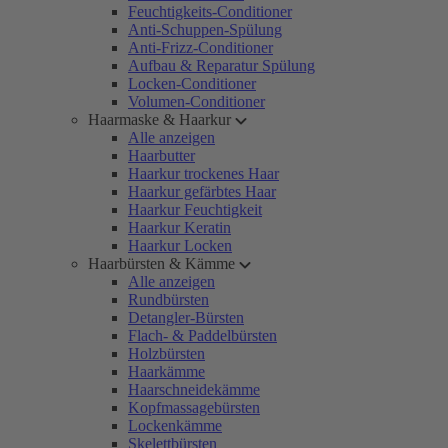
Feuchtigkeits-Conditioner
Anti-Schuppen-Spülung
Anti-Frizz-Conditioner
Aufbau & Reparatur Spülung
Locken-Conditioner
Volumen-Conditioner
Haarmaske & Haarkur
Alle anzeigen
Haarbutter
Haarkur trockenes Haar
Haarkur gefärbtes Haar
Haarkur Feuchtigkeit
Haarkur Keratin
Haarkur Locken
Haarbürsten & Kämme
Alle anzeigen
Rundbürsten
Detangler-Bürsten
Flach- & Paddelbürsten
Holzbürsten
Haarkämme
Haarschneidekämme
Kopfmassagebürsten
Lockenkämme
Skelettbürsten