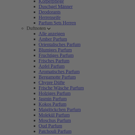
Körperpflege
Duschgel Männer
Deodorants
Herrenseife
Parfum Sets Herren
Duftnoten
Alle anzeigen
Amber Parfum
Orientalisches Parfum
Blumiges Parfum
Fruchtiges Parfum
Frisches Parfum
Apfel Parfum
Aromatisches Parfum
Bergamotte Parfum
Chypre Düfte
Frische Wäsche Parfum
Holziges Parfum
Jasmin Parfum
Kokos Parfum
Maiglöckchen Parfum
Molekül Parfum
Moschus Parfum
Oud Parfum
Patchouli Parfum