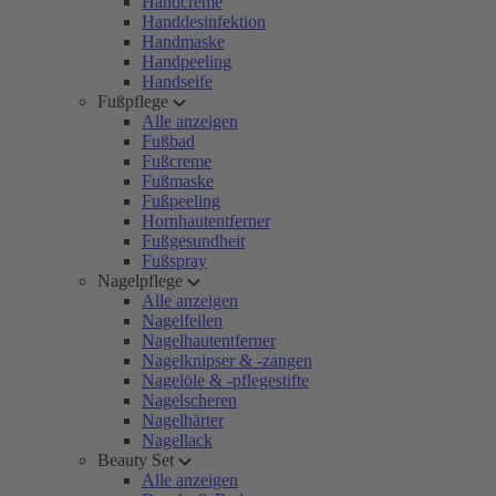
Handcreme
Handdesinfektion
Handmaske
Handpeeling
Handseife
Fußpflege
Alle anzeigen
Fußbad
Fußcreme
Fußmaske
Fußpeeling
Hornhautentferner
Fußgesundheit
Fußspray
Nagelpflege
Alle anzeigen
Nagelfeilen
Nagelhautentferner
Nagelknipser & -zangen
Nagelöle & -pflegestifte
Nagelscheren
Nagelhärter
Nagellack
Beauty Set
Alle anzeigen