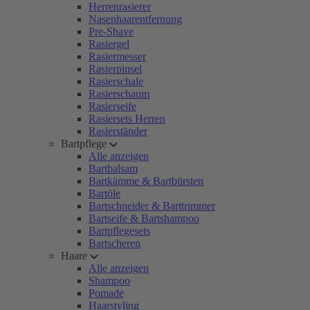
Herrenrasierer
Nasenhaarentfernung
Pre-Shave
Rasiergel
Rasiermesser
Rasierpinsel
Rasierschale
Rasierschaum
Rasierseife
Rasiersets Herren
Rasierständer
Bartpflege
Alle anzeigen
Bartbalsam
Bartkämme & Bartbürsten
Bartöle
Bartschneider & Barttrimmer
Bartseife & Bartshampoo
Bartpflegesets
Bartscheren
Haare
Alle anzeigen
Shampoo
Pomade
Haarstyling