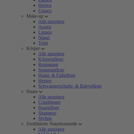
Herren
Unisex
Make-up
Alle anzeigen
Augen
Lippen
Nägel
Teint
Körper
Alle anzeigen
Körperpflege
Reinigung
Sonnenpflege
Hand- & Fußpflege
Herren
Schwangerschafts- & Babypflege
Haare
Alle anzeigen
Conditioner
Haarpflege
Shampoo
Styling
Zertifizierte Naturkosmetik
Alle anzeigen