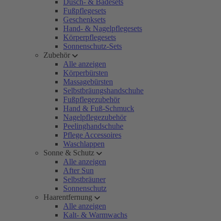
Dusch- & Badesets
Fußpflegesets
Geschenksets
Hand- & Nagelpflegesets
Körperpflegesets
Sonnenschutz-Sets
Zubehör
Alle anzeigen
Körperbürsten
Massagebürsten
Selbstbräungshandschuhe
Fußpflegezubehör
Hand & Fuß-Schmuck
Nagelpflegezubehör
Peelinghandschuhe
Pflege Accessoires
Waschlappen
Sonne & Schutz
Alle anzeigen
After Sun
Selbstbräuner
Sonnenschutz
Haarentfernung
Alle anzeigen
Kalt- & Warmwachs