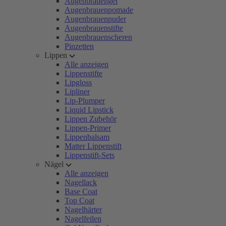
Augenbrauengel
Augenbrauenpomade
Augenbrauenpuder
Augenbrauenstifte
Augenbrauenscheren
Pinzetten
Lippen
Alle anzeigen
Lippenstifte
Lipgloss
Lipliner
Lip-Plumper
Liquid Lipstick
Lippen Zubehör
Lippen-Primer
Lippenbalsam
Matter Lippenstift
Lippenstift-Sets
Nägel
Alle anzeigen
Nagellack
Base Coat
Top Coat
Nagelhärter
Nagelfeilen