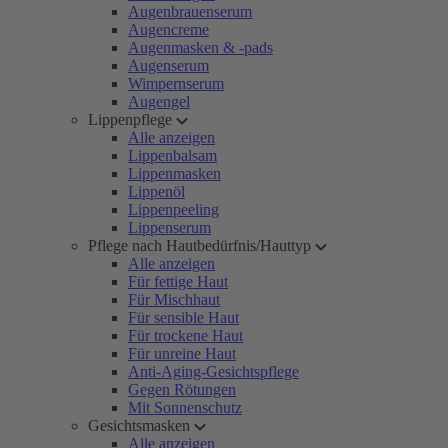
Augenbrauenserum
Augencreme
Augenmasken & -pads
Augenserum
Wimpernserum
Augengel
Lippenpflege
Alle anzeigen
Lippenbalsam
Lippenmasken
Lippenöl
Lippenpeeling
Lippenserum
Pflege nach Hautbedürfnis/Hauttyp
Alle anzeigen
Für fettige Haut
Für Mischhaut
Für sensible Haut
Für trockene Haut
Für unreine Haut
Anti-Aging-Gesichtspflege
Gegen Rötungen
Mit Sonnenschutz
Gesichtsmasken
Alle anzeigen