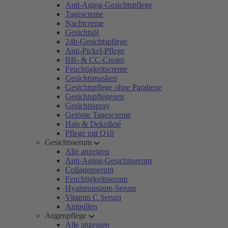
Anti-Aging-Gesichtspflege
Tagescreme
Nachtcreme
Gesichtsöl
24h-Gesichtspflege
Anti-Pickel-Pflege
BB- & CC-Cream
Feuchtigkeitscreme
Gesichtsmasken
Gesichtspflege ohne Parabene
Gesichtspflegesets
Gesichtsspray
Getönte Tagescreme
Hals & Dekolleté
Pflege mit Q10
Gesichtsserum
Alle anzeigen
Anti-Aging-Gesichtsserum
Collagenserum
Feuchtigkeitsserum
Hyaluronsäure-Serum
Vitamin C Serum
Ampullen
Augenpflege
Alle anzeigen