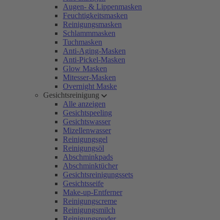
Augen- & Lippenmasken
Feuchtigkeitsmasken
Reinigungsmasken
Schlammmasken
Tuchmasken
Anti-Aging-Masken
Anti-Pickel-Masken
Glow Masken
Mitesser-Masken
Overnight Maske
Gesichtsreinigung
Alle anzeigen
Gesichtspeeling
Gesichtswasser
Mizellenwasser
Reinigungsgel
Reinigungsöl
Abschminkpads
Abschminktücher
Gesichtsreinigungssets
Gesichtsseife
Make-up-Entferner
Reinigungscreme
Reinigungsmilch
Reinigungspuder