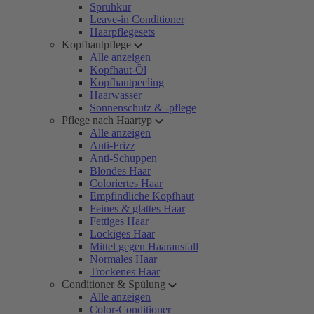
Sprühkur
Leave-in Conditioner
Haarpflegesets
Kopfhautpflege
Alle anzeigen
Kopfhaut-Öl
Kopfhautpeeling
Haarwasser
Sonnenschutz & -pflege
Pflege nach Haartyp
Alle anzeigen
Anti-Frizz
Anti-Schuppen
Blondes Haar
Coloriertes Haar
Empfindliche Kopfhaut
Feines & glattes Haar
Fettiges Haar
Lockiges Haar
Mittel gegen Haarausfall
Normales Haar
Trockenes Haar
Conditioner & Spülung
Alle anzeigen
Color-Conditioner