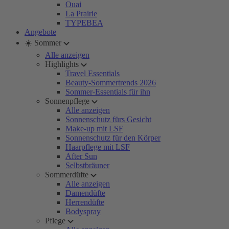
Ouai
La Prairie
TYPEBEA
Angebote
☀️ Sommer
Alle anzeigen
Highlights
Travel Essentials
Beauty-Sommertrends 2026
Sommer-Essentials für ihn
Sonnenpflege
Alle anzeigen
Sonnenschutz fürs Gesicht
Make-up mit LSF
Sonnenschutz für den Körper
Haarpflege mit LSF
After Sun
Selbstbräuner
Sommerdüfte
Alle anzeigen
Damendüfte
Herrendüfte
Bodyspray
Pflege