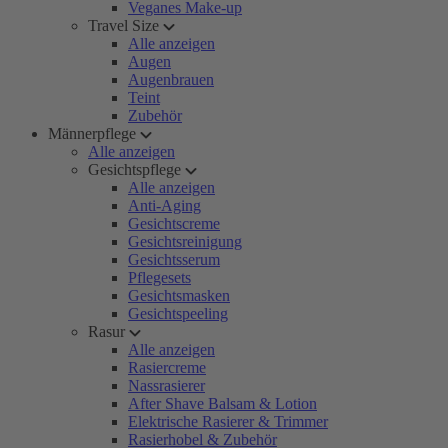
Veganes Make-up
Travel Size
Alle anzeigen
Augen
Augenbrauen
Teint
Zubehör
Männerpflege
Alle anzeigen
Gesichtspflege
Alle anzeigen
Anti-Aging
Gesichtscreme
Gesichtsreinigung
Gesichtsserum
Pflegesets
Gesichtsmasken
Gesichtspeeling
Rasur
Alle anzeigen
Rasiercreme
Nassrasierer
After Shave Balsam & Lotion
Elektrische Rasierer & Trimmer
Rasierhobel & Zubehör