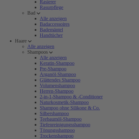
Rasierer
Rasurpflege
Bad
Alle anzeigen
Badaccessoires
Bademäntel
Handtücher
Haare
Alle anzeigen
Shampoos
Alle anzeigen
Keratin-Shampoo
Pre-Shampoo
Arganöl-Shampoo
Glättendes Shampoo
Volumenshampoo
Herren-Shampoo
2-in-1-Shampoo & -Conditioner
Naturkosmetik-Shampoo
Shampoo ohne Silikone & Co.
Silbershampoo
Teebaumöl-Shampoo
Tiefenreinigungsshampoo
Tönungsshampoo
Trockenshampoo