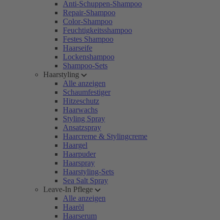
Anti-Schuppen-Shampoo
Repair-Shampoo
Color-Shampoo
Feuchtigkeitsshampoo
Festes Shampoo
Haarseife
Lockenshampoo
Shampoo-Sets
Haarstyling
Alle anzeigen
Schaumfestiger
Hitzeschutz
Haarwachs
Styling Spray
Ansatzspray
Haarcreme & Stylingcreme
Haargel
Haarpuder
Haarspray
Haarstyling-Sets
Sea Salt Spray
Leave-In Pflege
Alle anzeigen
Haaröl
Haarserum