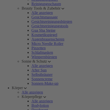
Reinigungsschaum
Beauty Tools & Zubehör
Alle anzeigen
Gesichtsmassage
Gesichtsreinigungsbürsten
Gesichtsreinigungstools
Gua Sha Steine
Kosmetikspiegel
Augenbrauenscheren
Micro Needle Roller
Pinzetten
Schlafmasken
Wimpernbürsten
Sonne & Schutz
Alle anzeigen
After Sun
Selbstbräuner
Sonnencreme
Sonnen-Make-up
Körper
Alle anzeigen
Körperpflege
Alle anzeigen
Bodylotion
Deodorant