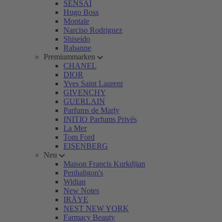
SENSAI
Hugo Boss
Montale
Narciso Rodriguez
Shiseido
Rabanne
Premiummarken
CHANEL
DIOR
Yves Saint Laurent
GIVENCHY
GUERLAIN
Parfums de Marly
INITIO Parfums Privés
La Mer
Tom Ford
EISENBERG
Neu
Maison Francis Kurkdjian
Penhaligon's
Widian
New Notes
IRÄYE
NEST NEW YORK
Farmacy Beauty