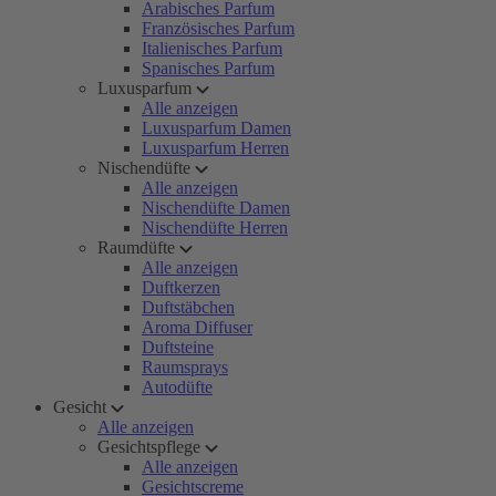
Arabisches Parfum
Französisches Parfum
Italienisches Parfum
Spanisches Parfum
Luxusparfum
Alle anzeigen
Luxusparfum Damen
Luxusparfum Herren
Nischendüfte
Alle anzeigen
Nischendüfte Damen
Nischendüfte Herren
Raumdüfte
Alle anzeigen
Duftkerzen
Duftstäbchen
Aroma Diffuser
Duftsteine
Raumsprays
Autodüfte
Gesicht
Alle anzeigen
Gesichtspflege
Alle anzeigen
Gesichtscreme