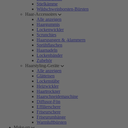
Stielkämme
Wildschweinborsten-Bürsten
Haar-Accessoires
Alle anzeigen
Haargummis
Lockenwickler
Scrunchies
Haarspangen & -klammern
Sprühflaschen
Haarnadeln
Lockenbänder
Zubehör
Haarstyling-Geräte
Alle anzeigen
Glätteisen
Lockenstäbe
Heizwickler
Haartrockner
Haarschneidemaschine
Diffusor-Fön
Effilierschere
Friseurschere
Friseurumhänge
Warmluftbürsten
Make-up