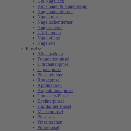
Gel Nagellack
Kunstnägel & Nageldesign
Nagelhautentferner
Nagelknipser
Nagellackentferner
Nagelscheren
UV-Lampen
Nagelpflege
Nagelsets
Pinsel
Alle anzeigen
Foundationpinsel
Lidschattenpinsel
Lippenpinsel
Pinselreiniger
Rougepinsel
Applikatoren
Augenbrauenpinsel
Concealer-Pinsel
Eyelinerpinsel
Highlighter-Pinsel
Maskenpinsel
Pinselsets
Pinseltaschen
Puderpinsel