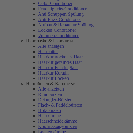
Color-Conditioner
Feuchtigkeits-Conditioner
Anti-Schuppen-Spülung
Anti-Frizz-Conditioner
Aufbau & Reparatur Spülung
Locken-Conditioner
Volumen-Conditioner
Haarmaske & Haarkur
Alle anzeigen
Haarbutter
Haarkur trockenes Haar
Haarkur gefärbtes Haar
Haarkur Feuchtigkeit
Haarkur Keratin
Haarkur Locken
Haarbürsten & Kämme
Alle anzeigen
Rundbürsten
Detangler-Bürsten
Flach- & Paddelbürsten
Holzbürsten
Haarkämme
Haarschneidekämme
Kopfmassagebürsten
Lockenkämme