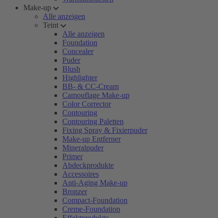
Make-up
Alle anzeigen
Teint
Alle anzeigen
Foundation
Concealer
Puder
Blush
Highlighter
BB- & CC-Cream
Camouflage Make-up
Color Corrector
Contouring
Contouring Paletten
Fixing Spray & Fixierpuder
Make-up Entferner
Mineralpuder
Primer
Abdeckprodukte
Accessoires
Anti-Aging Make-up
Bronzer
Compact-Foundation
Creme-Foundation
Effektprodukte