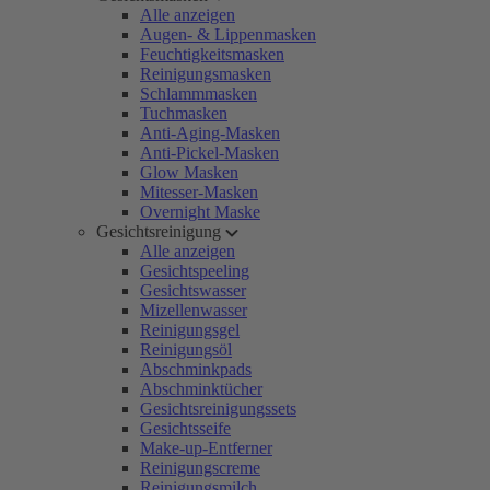
Alle anzeigen
Augen- & Lippenmasken
Feuchtigkeitsmasken
Reinigungsmasken
Schlammmasken
Tuchmasken
Anti-Aging-Masken
Anti-Pickel-Masken
Glow Masken
Mitesser-Masken
Overnight Maske
Gesichtsreinigung
Alle anzeigen
Gesichtspeeling
Gesichtswasser
Mizellenwasser
Reinigungsgel
Reinigungsöl
Abschminkpads
Abschminktücher
Gesichtsreinigungssets
Gesichtsseife
Make-up-Entferner
Reinigungscreme
Reinigungsmilch