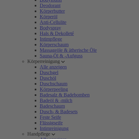
Deodorant
Körperbutter
Körperöl
Anti-Cellulite
Bodyspray
Hals & Dekolleté
Intimpflege
Körperschaum
Massageöle & ätherische Öle
Sauna-Öl & -Aufguss
Körperreinigung
Alle anzeigen
Duschgel
Duschöl
Duschschaum
Körperpeeling
Badesalz & Badebomben
Badeöl & -milch
Badeschaum
Dusch- & Badesets
Feste Seife
Flüssigseife
Intimreinigung
Handpflege