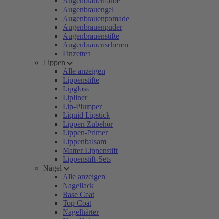
Augenbrauenfarbe
Augenbrauengel
Augenbrauenpomade
Augenbrauenpuder
Augenbrauenstifte
Augenbrauenscheren
Pinzetten
Lippen
Alle anzeigen
Lippenstifte
Lipgloss
Lipliner
Lip-Plumper
Liquid Lipstick
Lippen Zubehör
Lippen-Primer
Lippenbalsam
Matter Lippenstift
Lippenstift-Sets
Nägel
Alle anzeigen
Nagellack
Base Coat
Top Coat
Nagelhärter