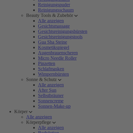
Reinigungspuder
Reinigungsschaum
Beauty Tools & Zubehör
Alle anzeigen
Gesichtsmassage
Gesichtsreinigungsbürsten
Gesichtsreinigungstools
Gua Sha Steine
Kosmetikspiegel
Augenbrauenscheren
Micro Needle Roller
Pinzetten
Schlafmasken
Wimpernbürsten
Sonne & Schutz
Alle anzeigen
After Sun
Selbstbräuner
Sonnencreme
Sonnen-Make-up
Körper
Alle anzeigen
Körperpflege
Alle anzeigen
Bodylotion