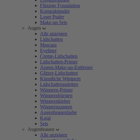
Flüssige Foundation
Kompaktpuder
Loser Puder
Make-up Sets
Augen
Alle anzeigen
Lidschatten
Mascara
Eyeliner
Creme-Lidschatten
Lidschatten-Primer
Augen-Make-up-Entferner
Glitzer-Lidschatten
Künstliche Wimpern
Lidschattenpaletten
Wimpern-Primer
Wimpernbürsten
Wimpernkleber
Wimpernzangen
Augenbrauenfarbe
Kajal
Sets
Augenbrauen
Alle anzeigen