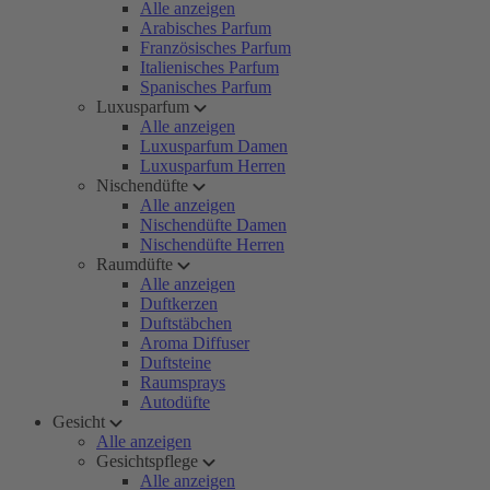
Alle anzeigen
Arabisches Parfum
Französisches Parfum
Italienisches Parfum
Spanisches Parfum
Luxusparfum
Alle anzeigen
Luxusparfum Damen
Luxusparfum Herren
Nischendüfte
Alle anzeigen
Nischendüfte Damen
Nischendüfte Herren
Raumdüfte
Alle anzeigen
Duftkerzen
Duftstäbchen
Aroma Diffuser
Duftsteine
Raumsprays
Autodüfte
Gesicht
Alle anzeigen
Gesichtspflege
Alle anzeigen