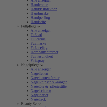
Alle anzeigen
Handcreme
Handdesinfektion
Handmaske
Handpeeling
Handseife
Fußpflege
Alle anzeigen
Fußbad
Fußcreme
Fußmaske
Fußpeeling
Hornhautentferner
Fußgesundheit
Fußspray
Nagelpflege
Alle anzeigen
Nagelfeilen
Nagelhautentferner
Nagelknipser & -zangen
Nagelöle & -pflegestifte
Nagelscheren
Nagelhärter
Nagellack
Beauty Set