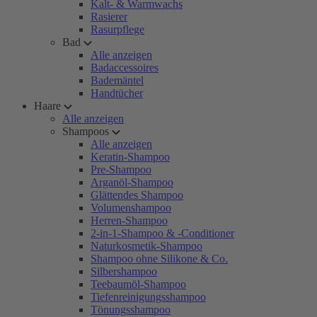
Kalt- & Warmwachs
Rasierer
Rasurpflege
Bad
Alle anzeigen
Badaccessoires
Bademäntel
Handtücher
Haare
Alle anzeigen
Shampoos
Alle anzeigen
Keratin-Shampoo
Pre-Shampoo
Arganöl-Shampoo
Glättendes Shampoo
Volumenshampoo
Herren-Shampoo
2-in-1-Shampoo & -Conditioner
Naturkosmetik-Shampoo
Shampoo ohne Silikone & Co.
Silbershampoo
Teebaumöl-Shampoo
Tiefenreinigungsshampoo
Tönungsshampoo