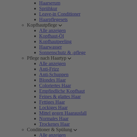
Haarserum
Sprühkur
Leave-in Conditioner
Haarpflegesets
Kopfhautpflege
Alle anzeigen
Kopfhaut-Öl
Kopfhautpeeling
Haarwasser
Sonnenschutz & -pflege
Pflege nach Haartyp
Alle anzeigen
Anti-Frizz
Anti-Schuppen
Blondes Haar
Coloriertes Haar
Empfindliche Kopfhaut
Feines & glattes Haar
Fettiges Haar
Lockiges Haar
Mittel gegen Haarausfall
Normales Haar
Trockenes Haar
Conditioner & Spülung
Alle anzeigen