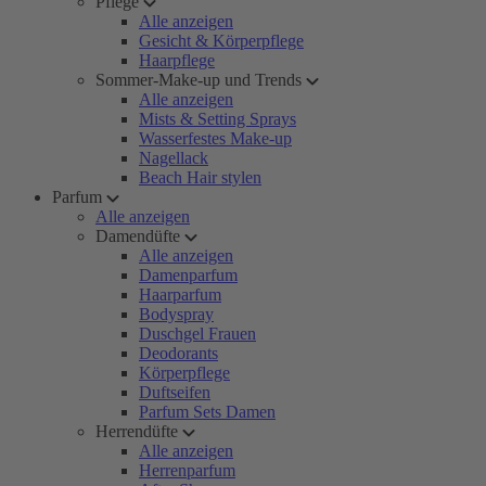
Pflege
Alle anzeigen
Gesicht & Körperpflege
Haarpflege
Sommer-Make-up und Trends
Alle anzeigen
Mists & Setting Sprays
Wasserfestes Make-up
Nagellack
Beach Hair stylen
Parfum
Alle anzeigen
Damendüfte
Alle anzeigen
Damenparfum
Haarparfum
Bodyspray
Duschgel Frauen
Deodorants
Körperpflege
Duftseifen
Parfum Sets Damen
Herrendüfte
Alle anzeigen
Herrenparfum