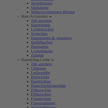
Skelettbürsten
Stielkämme
Wildschweinborsten-Bürsten
Haar-Accessoires
Alle anzeigen
Haargummis
Lockenwickler
Scrunchies
Haarspangen & -klammern
Sprühflaschen
Haarnadeln
Lockenbänder
Zubehör
Haarstyling-Geräte
Alle anzeigen
Glätteisen
Lockenstäbe
Heizwickler
Haartrockner
Haarschneidemaschine
Diffusor-Fön
Effilierschere
Friseurschere
Friseurumhänge
Warmluftbürsten