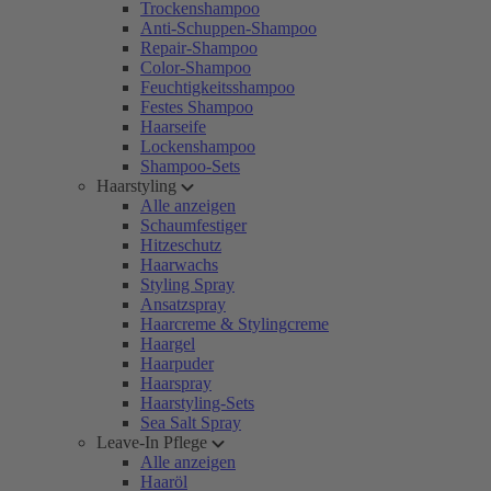
Trockenshampoo
Anti-Schuppen-Shampoo
Repair-Shampoo
Color-Shampoo
Feuchtigkeitsshampoo
Festes Shampoo
Haarseife
Lockenshampoo
Shampoo-Sets
Haarstyling
Alle anzeigen
Schaumfestiger
Hitzeschutz
Haarwachs
Styling Spray
Ansatzspray
Haarcreme & Stylingcreme
Haargel
Haarpuder
Haarspray
Haarstyling-Sets
Sea Salt Spray
Leave-In Pflege
Alle anzeigen
Haaröl