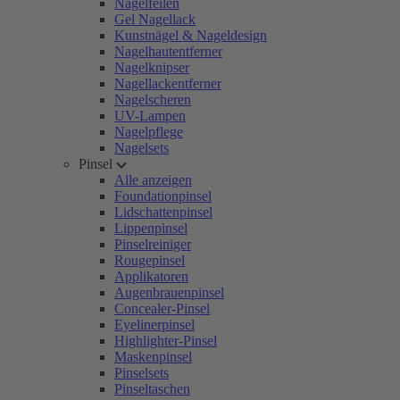
Nagelfeilen
Gel Nagellack
Kunstnägel & Nageldesign
Nagelhautentferner
Nagelknipser
Nagellackentferner
Nagelscheren
UV-Lampen
Nagelpflege
Nagelsets
Pinsel
Alle anzeigen
Foundationpinsel
Lidschattenpinsel
Lippenpinsel
Pinselreiniger
Rougepinsel
Applikatoren
Augenbrauenpinsel
Concealer-Pinsel
Eyelinerpinsel
Highlighter-Pinsel
Maskenpinsel
Pinselsets
Pinseltaschen