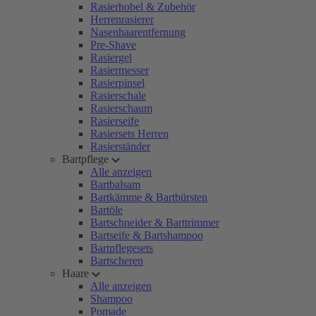
Rasierhobel & Zubehör
Herrenrasierer
Nasenhaarentfernung
Pre-Shave
Rasiergel
Rasiermesser
Rasierpinsel
Rasierschale
Rasierschaum
Rasierseife
Rasiersets Herren
Rasierständer
Bartpflege
Alle anzeigen
Bartbalsam
Bartkämme & Bartbürsten
Bartöle
Bartschneider & Barttrimmer
Bartseife & Bartshampoo
Bartpflegesets
Bartscheren
Haare
Alle anzeigen
Shampoo
Pomade