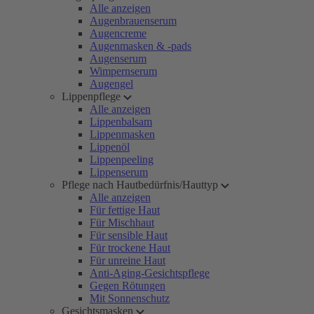
Alle anzeigen
Augenbrauenserum
Augencreme
Augenmasken & -pads
Augenserum
Wimpernserum
Augengel
Lippenpflege
Alle anzeigen
Lippenbalsam
Lippenmasken
Lippenöl
Lippenpeeling
Lippenserum
Pflege nach Hautbedürfnis/Hauttyp
Alle anzeigen
Für fettige Haut
Für Mischhaut
Für sensible Haut
Für trockene Haut
Für unreine Haut
Anti-Aging-Gesichtspflege
Gegen Rötungen
Mit Sonnenschutz
Gesichtsmasken