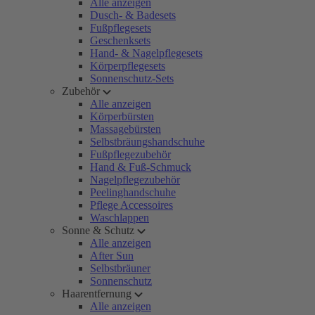
Alle anzeigen
Dusch- & Badesets
Fußpflegesets
Geschenksets
Hand- & Nagelpflegesets
Körperpflegesets
Sonnenschutz-Sets
Zubehör
Alle anzeigen
Körperbürsten
Massagebürsten
Selbstbräungshandschuhe
Fußpflegezubehör
Hand & Fuß-Schmuck
Nagelpflegezubehör
Peelinghandschuhe
Pflege Accessoires
Waschlappen
Sonne & Schutz
Alle anzeigen
After Sun
Selbstbräuner
Sonnenschutz
Haarentfernung
Alle anzeigen