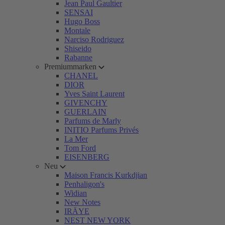
Jean Paul Gaultier
SENSAI
Hugo Boss
Montale
Narciso Rodriguez
Shiseido
Rabanne
Premiummarken
CHANEL
DIOR
Yves Saint Laurent
GIVENCHY
GUERLAIN
Parfums de Marly
INITIO Parfums Privés
La Mer
Tom Ford
EISENBERG
Neu
Maison Francis Kurkdjian
Penhaligon's
Widian
New Notes
IRÄYE
NEST NEW YORK