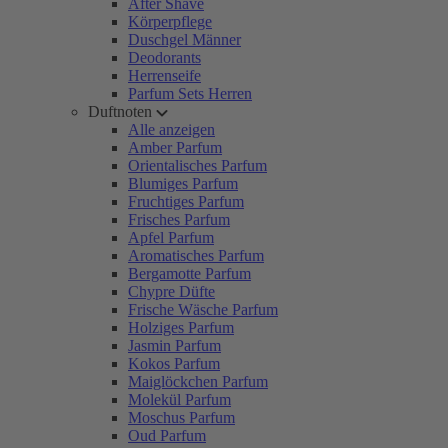
After Shave
Körperpflege
Duschgel Männer
Deodorants
Herrenseife
Parfum Sets Herren
Duftnoten
Alle anzeigen
Amber Parfum
Orientalisches Parfum
Blumiges Parfum
Fruchtiges Parfum
Frisches Parfum
Apfel Parfum
Aromatisches Parfum
Bergamotte Parfum
Chypre Düfte
Frische Wäsche Parfum
Holziges Parfum
Jasmin Parfum
Kokos Parfum
Maiglöckchen Parfum
Molekül Parfum
Moschus Parfum
Oud Parfum