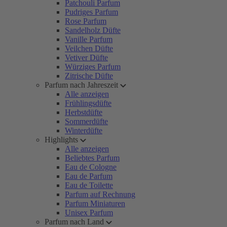
Patchouli Parfum
Pudriges Parfum
Rose Parfum
Sandelholz Düfte
Vanille Parfum
Veilchen Düfte
Vetiver Düfte
Würziges Parfum
Zitrische Düfte
Parfum nach Jahreszeit
Alle anzeigen
Frühlingsdüfte
Herbstdüfte
Sommerdüfte
Winterdüfte
Highlights
Alle anzeigen
Beliebtes Parfum
Eau de Cologne
Eau de Parfum
Eau de Toilette
Parfum auf Rechnung
Parfum Miniaturen
Unisex Parfum
Parfum nach Land