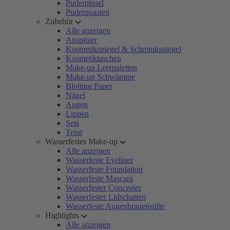
Puderpinsel
Puderquasten
Zubehör
Alle anzeigen
Anspitzer
Kosmetikspiegel & Schminkspiegel
Kosmetiktaschen
Make-up Leerpaletten
Make-up Schwämme
Blotting Paper
Nägel
Augen
Lippen
Sets
Teint
Wasserfestes Make-up
Alle anzeigen
Wasserfeste Eyeliner
Wasserfeste Foundation
Wasserfeste Mascara
Wasserfester Concealer
Wasserfester Lidschatten
Wasserfeste Augenbrauenstifte
Highlights
Alle anzeigen