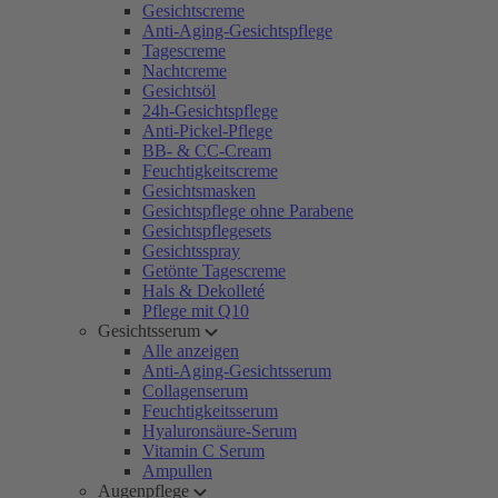
Gesichtscreme
Anti-Aging-Gesichtspflege
Tagescreme
Nachtcreme
Gesichtsöl
24h-Gesichtspflege
Anti-Pickel-Pflege
BB- & CC-Cream
Feuchtigkeitscreme
Gesichtsmasken
Gesichtspflege ohne Parabene
Gesichtspflegesets
Gesichtsspray
Getönte Tagescreme
Hals & Dekolleté
Pflege mit Q10
Gesichtsserum
Alle anzeigen
Anti-Aging-Gesichtsserum
Collagenserum
Feuchtigkeitsserum
Hyaluronsäure-Serum
Vitamin C Serum
Ampullen
Augenpflege