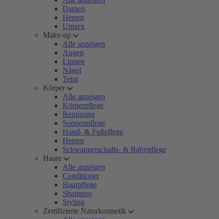
Damen
Herren
Unisex
Make-up
Alle anzeigen
Augen
Lippen
Nägel
Teint
Körper
Alle anzeigen
Körperpflege
Reinigung
Sonnenpflege
Hand- & Fußpflege
Herren
Schwangerschafts- & Babypflege
Haare
Alle anzeigen
Conditioner
Haarpflege
Shampoo
Styling
Zertifizierte Naturkosmetik