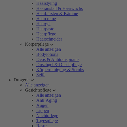
Haarstyling
Haarausfall & Haarwuchs
Haarbürsten & Kämme
Haarcreme
Haargel
Haarpaste
Haarpflege
Haarschneider
Körperpflege
Alle anzeigen
Bodylotions
Deos & Antitranspirants
Duschgel & Duschpflege
Körperreinigung & Scrubs
Seife
Drogerie
Alle anzeigen
Gesichtspflege
Alle anzeigen
Anti-Aging
Augen
Lippen
Nachtpflege
Tagespflege
Rasur