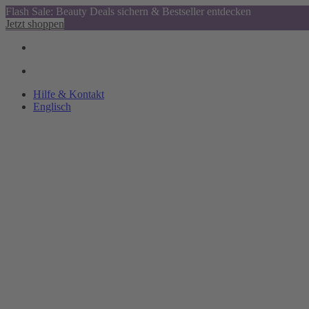
Flash Sale: Beauty Deals sichern & Bestseller entdecken
Jetzt shoppen
Hilfe & Kontakt
Englisch