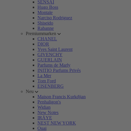
SENSAI
Hugo Boss
Montale
Narciso Rodriguez
Shiseido
Rabanne
Premiummarken
CHANEL
DIOR
Yves Saint Laurent
GIVENCHY
GUERLAIN
Parfums de Marly
INITIO Parfums Privés
La Mer
Tom Ford
EISENBERG
Neu
Maison Francis Kurkdjian
Penhaligon's
Widian
New Notes
IRÄYE
NEST NEW YORK
Ouai