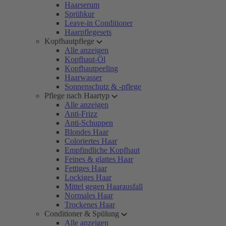
Haarserum
Sprühkur
Leave-in Conditioner
Haarpflegesets
Kopfhautpflege
Alle anzeigen
Kopfhaut-Öl
Kopfhautpeeling
Haarwasser
Sonnenschutz & -pflege
Pflege nach Haartyp
Alle anzeigen
Anti-Frizz
Anti-Schuppen
Blondes Haar
Coloriertes Haar
Empfindliche Kopfhaut
Feines & glattes Haar
Fettiges Haar
Lockiges Haar
Mittel gegen Haarausfall
Normales Haar
Trockenes Haar
Conditioner & Spülung
Alle anzeigen