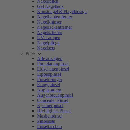
Nagelfeilen
Gel Nagellack
Kunstnägel & Nageldesign
Nagelhautentferner
Nagelknipser
Nagellackentferner
Nagelscheren
UV-Lampen
Nagelpflege
Nagelsets
Pinsel
Alle anzeigen
Foundationpinsel
Lidschattenpinsel
Lippenpinsel
Pinselreiniger
Rougepinsel
Applikatoren
Augenbrauenpinsel
Concealer-Pinsel
Eyelinerpinsel
Highlighter-Pinsel
Maskenpinsel
Pinselsets
Pinseltaschen