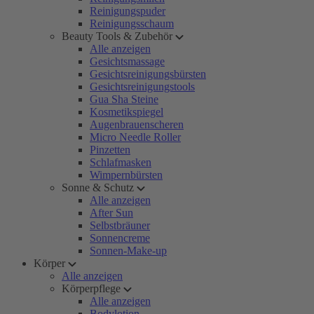
Reinigungspuder
Reinigungsschaum
Beauty Tools & Zubehör
Alle anzeigen
Gesichtsmassage
Gesichtsreinigungsbürsten
Gesichtsreinigungstools
Gua Sha Steine
Kosmetikspiegel
Augenbrauenscheren
Micro Needle Roller
Pinzetten
Schlafmasken
Wimpernbürsten
Sonne & Schutz
Alle anzeigen
After Sun
Selbstbräuner
Sonnencreme
Sonnen-Make-up
Körper
Alle anzeigen
Körperpflege
Alle anzeigen
Bodylotion