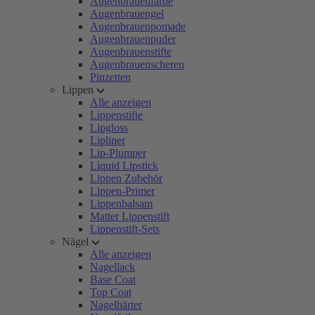
Augenbrauenfarbe
Augenbrauengel
Augenbrauenpomade
Augenbrauenpuder
Augenbrauenstifte
Augenbrauenscheren
Pinzetten
Lippen
Alle anzeigen
Lippenstifte
Lipgloss
Lipliner
Lip-Plumper
Liquid Lipstick
Lippen Zubehör
Lippen-Primer
Lippenbalsam
Matter Lippenstift
Lippenstift-Sets
Nägel
Alle anzeigen
Nagellack
Base Coat
Top Coat
Nagelhärter