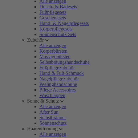
Alle anzeigen
Dusch- & Badesets
Fußpflegesets
Geschenksets
Hand- & Nagelpflegesets
Körperpflegesets
Sonnenschutz-Sets
Zubehör
Alle anzeigen
Körperbürsten
Massagebürsten
Selbstbräungshandschuhe
Fußpflegezubehör
Hand & Fuß-Schmuck
Nagelpflegezubehör
Peelinghandschuhe
Pflege Accessoires
Waschlappen
Sonne & Schutz
Alle anzeigen
After Sun
Selbstbräuner
Sonnenschutz
Haarentfernung
Alle anzeigen