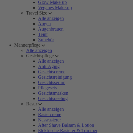
Glow Make-up
Veganes Make-up
Travel Size
Alle anzeigen
Augen
Augenbrauen
Teint
Zubehör
Männerpflege
Alle anzeigen
Gesichtspflege
Alle anzeigen
Anti-Aging
Gesichtscreme
Gesichtsreinigung
Gesichtsserum
Pflegesets
Gesichtsmasken
Gesichtspeeling
Rasur
Alle anzeigen
Rasiercreme
Nassrasierer
After Shave Balsam & Lotion
Elektrische Rasierer & Trimmer