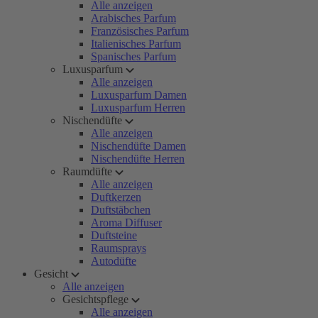
Alle anzeigen
Arabisches Parfum
Französisches Parfum
Italienisches Parfum
Spanisches Parfum
Luxusparfum
Alle anzeigen
Luxusparfum Damen
Luxusparfum Herren
Nischendüfte
Alle anzeigen
Nischendüfte Damen
Nischendüfte Herren
Raumdüfte
Alle anzeigen
Duftkerzen
Duftstäbchen
Aroma Diffuser
Duftsteine
Raumsprays
Autodüfte
Gesicht
Alle anzeigen
Gesichtspflege
Alle anzeigen