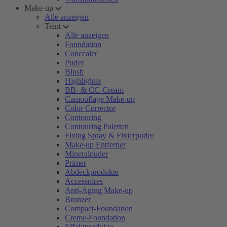
Make-up
Alle anzeigen
Teint
Alle anzeigen
Foundation
Concealer
Puder
Blush
Highlighter
BB- & CC-Cream
Camouflage Make-up
Color Corrector
Contouring
Contouring Paletten
Fixing Spray & Fixierpuder
Make-up Entferner
Mineralpuder
Primer
Abdeckprodukte
Accessoires
Anti-Aging Make-up
Bronzer
Compact-Foundation
Creme-Foundation
Effektprodukte