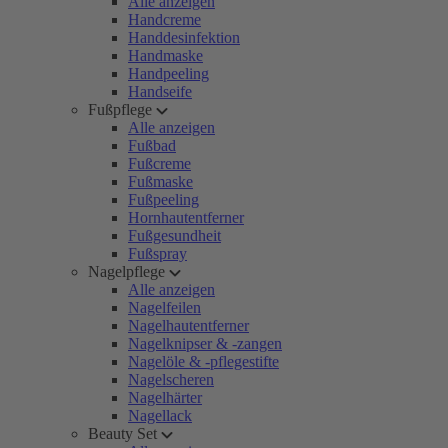
Alle anzeigen
Handcreme
Handdesinfektion
Handmaske
Handpeeling
Handseife
Fußpflege
Alle anzeigen
Fußbad
Fußcreme
Fußmaske
Fußpeeling
Hornhautentferner
Fußgesundheit
Fußspray
Nagelpflege
Alle anzeigen
Nagelfeilen
Nagelhautentferner
Nagelknipser & -zangen
Nagelöle & -pflegestifte
Nagelscheren
Nagelhärter
Nagellack
Beauty Set