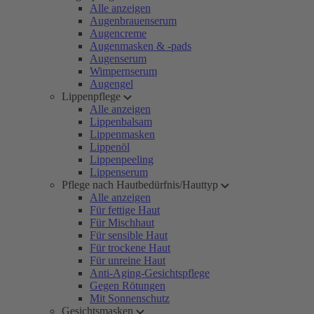
Alle anzeigen
Augenbrauenserum
Augencreme
Augenmasken & -pads
Augenserum
Wimpernserum
Augengel
Lippenpflege
Alle anzeigen
Lippenbalsam
Lippenmasken
Lippenöl
Lippenpeeling
Lippenserum
Pflege nach Hautbedürfnis/Hauttyp
Alle anzeigen
Für fettige Haut
Für Mischhaut
Für sensible Haut
Für trockene Haut
Für unreine Haut
Anti-Aging-Gesichtspflege
Gegen Rötungen
Mit Sonnenschutz
Gesichtsmasken