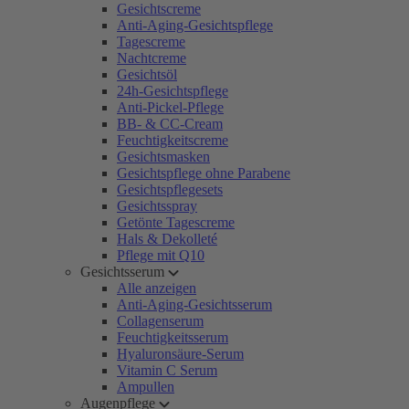
Gesichtscreme
Anti-Aging-Gesichtspflege
Tagescreme
Nachtcreme
Gesichtsöl
24h-Gesichtspflege
Anti-Pickel-Pflege
BB- & CC-Cream
Feuchtigkeitscreme
Gesichtsmasken
Gesichtspflege ohne Parabene
Gesichtspflegesets
Gesichtsspray
Getönte Tagescreme
Hals & Dekolleté
Pflege mit Q10
Gesichtsserum
Alle anzeigen
Anti-Aging-Gesichtsserum
Collagenserum
Feuchtigkeitsserum
Hyaluronsäure-Serum
Vitamin C Serum
Ampullen
Augenpflege