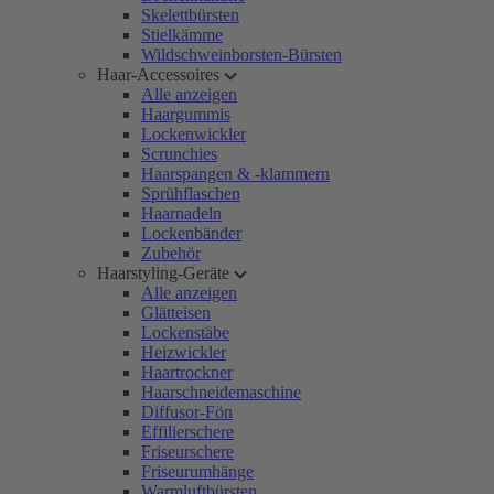
Skelettbürsten
Stielkämme
Wildschweinborsten-Bürsten
Haar-Accessoires
Alle anzeigen
Haargummis
Lockenwickler
Scrunchies
Haarspangen & -klammern
Sprühflaschen
Haarnadeln
Lockenbänder
Zubehör
Haarstyling-Geräte
Alle anzeigen
Glätteisen
Lockenstäbe
Heizwickler
Haartrockner
Haarschneidemaschine
Diffusor-Fön
Effilierschere
Friseurschere
Friseurumhänge
Warmluftbürsten