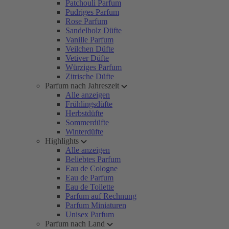
Patchouli Parfum
Pudriges Parfum
Rose Parfum
Sandelholz Düfte
Vanille Parfum
Veilchen Düfte
Vetiver Düfte
Würziges Parfum
Zitrische Düfte
Parfum nach Jahreszeit
Alle anzeigen
Frühlingsdüfte
Herbstdüfte
Sommerdüfte
Winterdüfte
Highlights
Alle anzeigen
Beliebtes Parfum
Eau de Cologne
Eau de Parfum
Eau de Toilette
Parfum auf Rechnung
Parfum Miniaturen
Unisex Parfum
Parfum nach Land