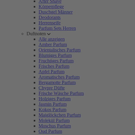
After Shave
Körperpflege
Duschgel Männer
Deodorants
Herrenseife
Parfum Sets Herren
Duftnoten
Alle anzeigen
Amber Parfum
Orientalisches Parfum
Blumiges Parfum
Fruchtiges Parfum
Frisches Parfum
Apfel Parfum
Aromatisches Parfum
Bergamotte Parfum
Chypre Düfte
Frische Wäsche Parfum
Holziges Parfum
Jasmin Parfum
Kokos Parfum
Maiglöckchen Parfum
Molekül Parfum
Moschus Parfum
Oud Parfum