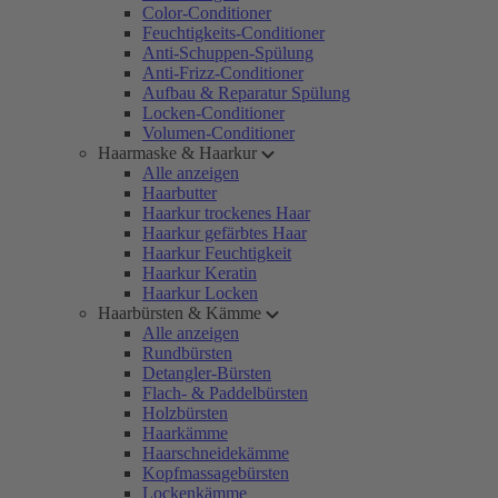
Color-Conditioner
Feuchtigkeits-Conditioner
Anti-Schuppen-Spülung
Anti-Frizz-Conditioner
Aufbau & Reparatur Spülung
Locken-Conditioner
Volumen-Conditioner
Haarmaske & Haarkur
Alle anzeigen
Haarbutter
Haarkur trockenes Haar
Haarkur gefärbtes Haar
Haarkur Feuchtigkeit
Haarkur Keratin
Haarkur Locken
Haarbürsten & Kämme
Alle anzeigen
Rundbürsten
Detangler-Bürsten
Flach- & Paddelbürsten
Holzbürsten
Haarkämme
Haarschneidekämme
Kopfmassagebürsten
Lockenkämme