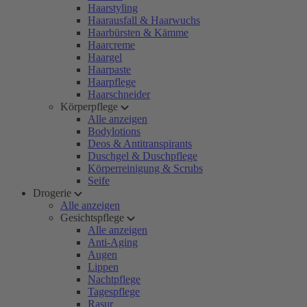
Haarstyling
Haarausfall & Haarwuchs
Haarbürsten & Kämme
Haarcreme
Haargel
Haarpaste
Haarpflege
Haarschneider
Körperpflege
Alle anzeigen
Bodylotions
Deos & Antitranspirants
Duschgel & Duschpflege
Körperreinigung & Scrubs
Seife
Drogerie
Alle anzeigen
Gesichtspflege
Alle anzeigen
Anti-Aging
Augen
Lippen
Nachtpflege
Tagespflege
Rasur