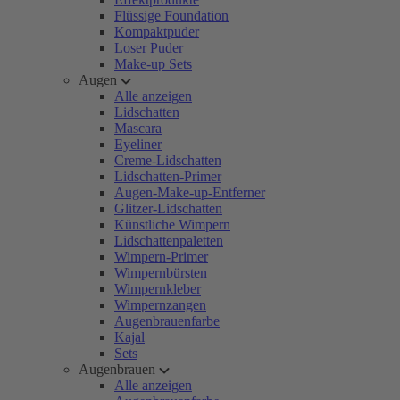
Flüssige Foundation
Kompaktpuder
Loser Puder
Make-up Sets
Augen
Alle anzeigen
Lidschatten
Mascara
Eyeliner
Creme-Lidschatten
Lidschatten-Primer
Augen-Make-up-Entferner
Glitzer-Lidschatten
Künstliche Wimpern
Lidschattenpaletten
Wimpern-Primer
Wimpernbürsten
Wimpernkleber
Wimpernzangen
Augenbrauenfarbe
Kajal
Sets
Augenbrauen
Alle anzeigen