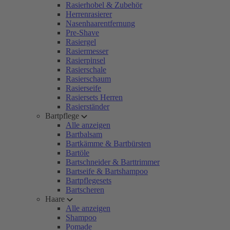
Rasierhobel & Zubehör
Herrenrasierer
Nasenhaarentfernung
Pre-Shave
Rasiergel
Rasiermesser
Rasierpinsel
Rasierschale
Rasierschaum
Rasierseife
Rasiersets Herren
Rasierständer
Bartpflege
Alle anzeigen
Bartbalsam
Bartkämme & Bartbürsten
Bartöle
Bartschneider & Barttrimmer
Bartseife & Bartshampoo
Bartpflegesets
Bartscheren
Haare
Alle anzeigen
Shampoo
Pomade