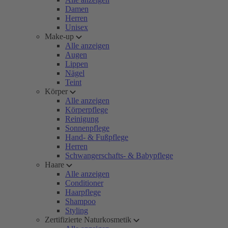
Damen
Herren
Unisex
Make-up
Alle anzeigen
Augen
Lippen
Nägel
Teint
Körper
Alle anzeigen
Körperpflege
Reinigung
Sonnenpflege
Hand- & Fußpflege
Herren
Schwangerschafts- & Babypflege
Haare
Alle anzeigen
Conditioner
Haarpflege
Shampoo
Styling
Zertifizierte Naturkosmetik