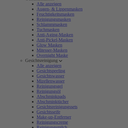
Alle anzeigen
Augen- & Lippenmasken
Feuchtigkeitsmasken
Reinigungsmasken
Schlammmasken
Tuchmasken
Anti-Aging-Masken
Anti-Pickel-Masken
Glow Masken
Mitesser-Masken
Overnight Maske
Gesichtsreinigung
Alle anzeigen
Gesichtspeeling
Gesichtswasser
Mizellenwasser
Reinigungsgel
Reinigungsöl
Abschminkpads
Abschminktücher
Gesichtsreinigungssets
Gesichtsseife
Make-up-Entferner
Reinigungscreme
Reinigungsmilch