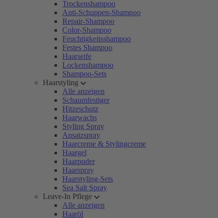
Trockenshampoo
Anti-Schuppen-Shampoo
Repair-Shampoo
Color-Shampoo
Feuchtigkeitsshampoo
Festes Shampoo
Haarseife
Lockenshampoo
Shampoo-Sets
Haarstyling
Alle anzeigen
Schaumfestiger
Hitzeschutz
Haarwachs
Styling Spray
Ansatzspray
Haarcreme & Stylingcreme
Haargel
Haarpuder
Haarspray
Haarstyling-Sets
Sea Salt Spray
Leave-In Pflege
Alle anzeigen
Haaröl