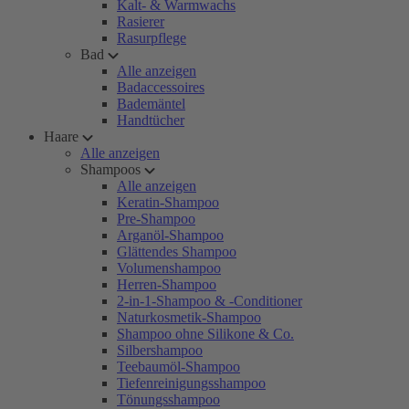
Kalt- & Warmwachs
Rasierer
Rasurpflege
Bad
Alle anzeigen
Badaccessoires
Bademäntel
Handtücher
Haare
Alle anzeigen
Shampoos
Alle anzeigen
Keratin-Shampoo
Pre-Shampoo
Arganöl-Shampoo
Glättendes Shampoo
Volumenshampoo
Herren-Shampoo
2-in-1-Shampoo & -Conditioner
Naturkosmetik-Shampoo
Shampoo ohne Silikone & Co.
Silbershampoo
Teebaumöl-Shampoo
Tiefenreinigungsshampoo
Tönungsshampoo