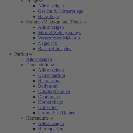
Pflege
Alle anzeigen
Gesicht & Körperpflege
Haarpflege
Sommer-Make-up und Trends
Alle anzeigen
Mists & Setting Sprays
Wasserfestes Make-up
Nagellack
Beach Hair stylen
Parfum
Alle anzeigen
Damendüfte
Alle anzeigen
Damenparfum
Haarparfum
Bodyspray
Duschgel Frauen
Deodorants
Körperpflege
Duftseifen
Parfum Sets Damen
Herrendüfte
Alle anzeigen
Herrenparfum