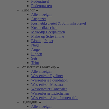
Puderpinsel
Puderquasten
Zubehör
Alle anzeigen
Anspitzer
Kosmetikspiegel & Schminkspiegel
Kosmetiktaschen
Make-up Leerpaletten
Make-up Schwämme
Blotting Paper
Nägel
Augen
Lippen
Sets
Teint
Wasserfestes Make-up
Alle anzeigen
Wasserfeste Eyeliner
Wasserfeste Foundation
Wasserfeste Mascara
Wasserfester Concealer
Wasserfester Lidschatten
Wasserfeste Augenbrauenstifte
Highlights
Alle anzeigen