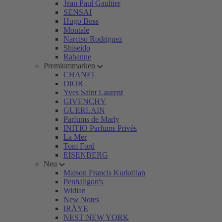
Jean Paul Gaultier
SENSAI
Hugo Boss
Montale
Narciso Rodriguez
Shiseido
Rabanne
Premiummarken
CHANEL
DIOR
Yves Saint Laurent
GIVENCHY
GUERLAIN
Parfums de Marly
INITIO Parfums Privés
La Mer
Tom Ford
EISENBERG
Neu
Maison Francis Kurkdjian
Penhaligon's
Widian
New Notes
IRÄYE
NEST NEW YORK