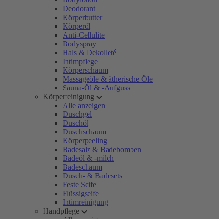
Deodorant
Körperbutter
Körperöl
Anti-Cellulite
Bodyspray
Hals & Dekolleté
Intimpflege
Körperschaum
Massageöle & ätherische Öle
Sauna-Öl & -Aufguss
Körperreinigung
Alle anzeigen
Duschgel
Duschöl
Duschschaum
Körperpeeling
Badesalz & Badebomben
Badeöl & -milch
Badeschaum
Dusch- & Badesets
Feste Seife
Flüssigseife
Intimreinigung
Handpflege