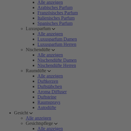
Alle anzeigen
Arabisches Parfum
Französisches Parfum
Italienisches Parfum
Spanisches Parfum
Luxusparfum
Alle anzeigen
Luxusparfum Damen
Luxusparfum Herren
Nischendüfte
Alle anzeigen
Nischendüfte Damen
Nischendüfte Herren
Raumdüfte
Alle anzeigen
Duftkerzen
Duftstäbchen
Aroma Diffuser
Duftsteine
Raumsprays
Autodüfte
Gesicht
Alle anzeigen
Gesichtspflege
Alle anzeigen