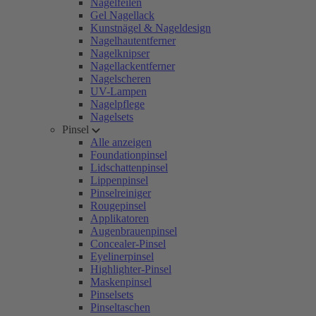
Nagelfeilen
Gel Nagellack
Kunstnägel & Nageldesign
Nagelhautentferner
Nagelknipser
Nagellackentferner
Nagelscheren
UV-Lampen
Nagelpflege
Nagelsets
Pinsel
Alle anzeigen
Foundationpinsel
Lidschattenpinsel
Lippenpinsel
Pinselreiniger
Rougepinsel
Applikatoren
Augenbrauenpinsel
Concealer-Pinsel
Eyelinerpinsel
Highlighter-Pinsel
Maskenpinsel
Pinselsets
Pinseltaschen