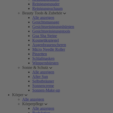
Reinigungspuder
Reinigungsschaum
Beauty Tools & Zubehör
Alle anzeigen
Gesichtsmassage
Gesichtsreinigungsbürsten
Gesichtsreinigungstools
Gua Sha Steine
Kosmetikspiegel
Augenbrauenscheren
Micro Needle Roller
Pinzetten
Schlafmasken
Wimpernbürsten
Sonne & Schutz
Alle anzeigen
After Sun
Selbstbräuner
Sonnencreme
Sonnen-Make-up
Körper
Alle anzeigen
Körperpflege
Alle anzeigen
Bodylotion