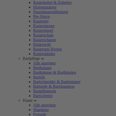
Rasierhobel & Zubehör
Herrenrasierer
Nasenhaarentfernung
Pre-Shave
Rasiergel
Rasiermesser
Rasierpinsel
Rasierschale
Rasierschaum
Rasierseife
Rasiersets Herren
Rasierständer
Bartpflege
Alle anzeigen
Bartbalsam
Bartkämme & Bartbürsten
Bartöle
Bartschneider & Barttrimmer
Bartseife & Bartshampoo
Bartpflegesets
Bartscheren
Haare
Alle anzeigen
Shampoo
Pomade