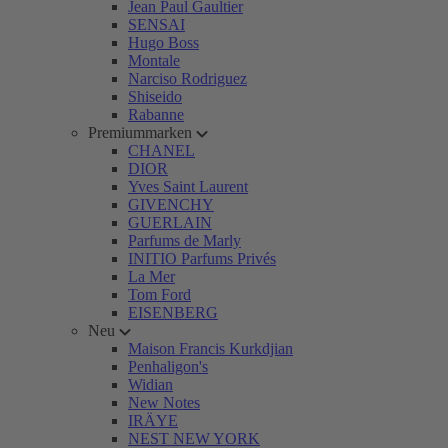
Jean Paul Gaultier
SENSAI
Hugo Boss
Montale
Narciso Rodriguez
Shiseido
Rabanne
Premiummarken
CHANEL
DIOR
Yves Saint Laurent
GIVENCHY
GUERLAIN
Parfums de Marly
INITIO Parfums Privés
La Mer
Tom Ford
EISENBERG
Neu
Maison Francis Kurkdjian
Penhaligon's
Widian
New Notes
IRÄYE
NEST NEW YORK