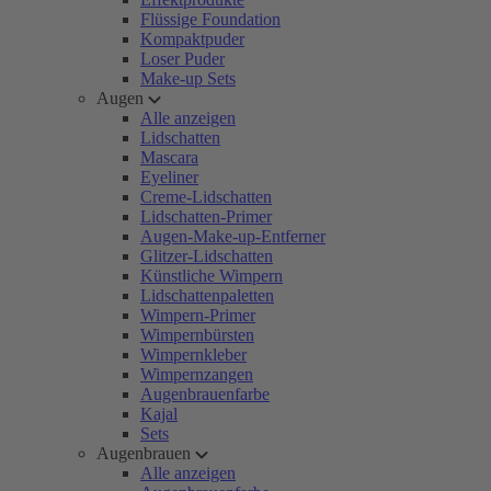
Flüssige Foundation
Kompaktpuder
Loser Puder
Make-up Sets
Augen
Alle anzeigen
Lidschatten
Mascara
Eyeliner
Creme-Lidschatten
Lidschatten-Primer
Augen-Make-up-Entferner
Glitzer-Lidschatten
Künstliche Wimpern
Lidschattenpaletten
Wimpern-Primer
Wimpernbürsten
Wimpernkleber
Wimpernzangen
Augenbrauenfarbe
Kajal
Sets
Augenbrauen
Alle anzeigen