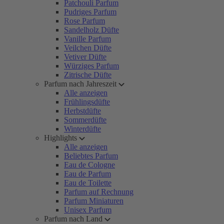
Patchouli Parfum
Pudriges Parfum
Rose Parfum
Sandelholz Düfte
Vanille Parfum
Veilchen Düfte
Vetiver Düfte
Würziges Parfum
Zitrische Düfte
Parfum nach Jahreszeit
Alle anzeigen
Frühlingsdüfte
Herbstdüfte
Sommerdüfte
Winterdüfte
Highlights
Alle anzeigen
Beliebtes Parfum
Eau de Cologne
Eau de Parfum
Eau de Toilette
Parfum auf Rechnung
Parfum Miniaturen
Unisex Parfum
Parfum nach Land