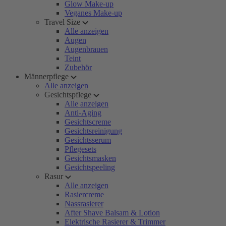
Glow Make-up
Veganes Make-up
Travel Size
Alle anzeigen
Augen
Augenbrauen
Teint
Zubehör
Männerpflege
Alle anzeigen
Gesichtspflege
Alle anzeigen
Anti-Aging
Gesichtscreme
Gesichtsreinigung
Gesichtsserum
Pflegesets
Gesichtsmasken
Gesichtspeeling
Rasur
Alle anzeigen
Rasiercreme
Nassrasierer
After Shave Balsam & Lotion
Elektrische Rasierer & Trimmer