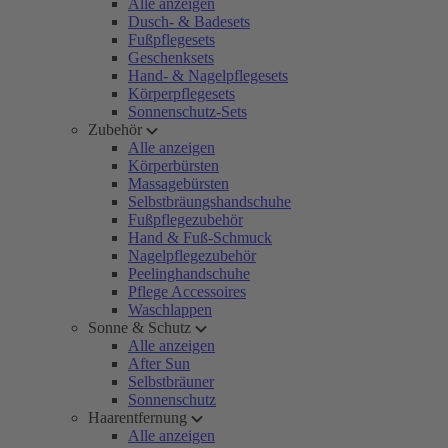
Alle anzeigen
Dusch- & Badesets
Fußpflegesets
Geschenksets
Hand- & Nagelpflegesets
Körperpflegesets
Sonnenschutz-Sets
Zubehör
Alle anzeigen
Körperbürsten
Massagebürsten
Selbstbräungshandschuhe
Fußpflegezubehör
Hand & Fuß-Schmuck
Nagelpflegezubehör
Peelinghandschuhe
Pflege Accessoires
Waschlappen
Sonne & Schutz
Alle anzeigen
After Sun
Selbstbräuner
Sonnenschutz
Haarentfernung
Alle anzeigen