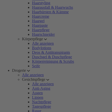
Haarstyling
Haarausfall & Haarwuchs
Haarbürsten & Kämme
Haarcreme
Haargel
Haarpaste
Haarpflege
Haarschneider
Körperpflege
Alle anzeigen
Bodylotions
Deos & Antitranspirants
Duschgel & Duschpflege
Körperreinigung & Scrubs
Seife
Drogerie
Alle anzeigen
Gesichtspflege
Alle anzeigen
Anti-Aging
Augen
Lippen
Nachtpflege
Tagespflege
Rasur