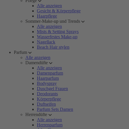
Pflege
Alle anzeigen
Gesicht & Körperpflege
Haarpflege
Sommer-Make-up und Trends
Alle anzeigen
Mists & Setting Sprays
Wasserfestes Make-up
Nagellack
Beach Hair stylen
Parfum
Alle anzeigen
Damendüfte
Alle anzeigen
Damenparfum
Haarparfum
Bodyspray
Duschgel Frauen
Deodorants
Körperpflege
Duftseifen
Parfum Sets Damen
Herrendüfte
Alle anzeigen
Herrenparfum