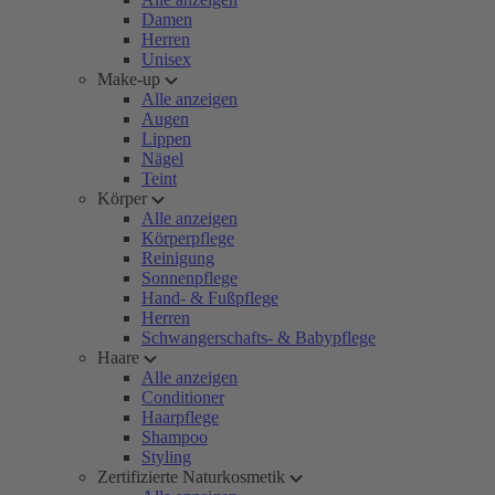
Damen
Herren
Unisex
Make-up
Alle anzeigen
Augen
Lippen
Nägel
Teint
Körper
Alle anzeigen
Körperpflege
Reinigung
Sonnenpflege
Hand- & Fußpflege
Herren
Schwangerschafts- & Babypflege
Haare
Alle anzeigen
Conditioner
Haarpflege
Shampoo
Styling
Zertifizierte Naturkosmetik