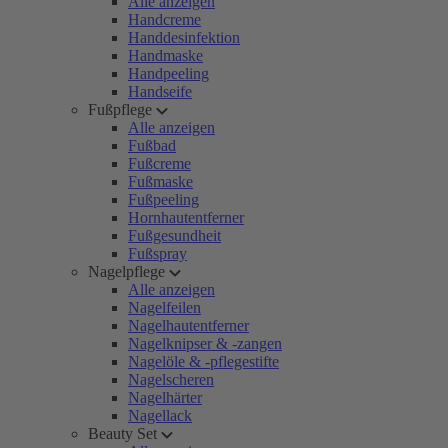
Alle anzeigen
Handcreme
Handdesinfektion
Handmaske
Handpeeling
Handseife
Fußpflege
Alle anzeigen
Fußbad
Fußcreme
Fußmaske
Fußpeeling
Hornhautentferner
Fußgesundheit
Fußspray
Nagelpflege
Alle anzeigen
Nagelfeilen
Nagelhautentferner
Nagelknipser & -zangen
Nagelöle & -pflegestifte
Nagelscheren
Nagelhärter
Nagellack
Beauty Set