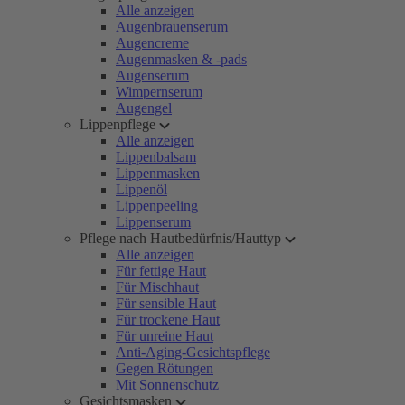
Alle anzeigen
Augenbrauenserum
Augencreme
Augenmasken & -pads
Augenserum
Wimpernserum
Augengel
Lippenpflege
Alle anzeigen
Lippenbalsam
Lippenmasken
Lippenöl
Lippenpeeling
Lippenserum
Pflege nach Hautbedürfnis/Hauttyp
Alle anzeigen
Für fettige Haut
Für Mischhaut
Für sensible Haut
Für trockene Haut
Für unreine Haut
Anti-Aging-Gesichtspflege
Gegen Rötungen
Mit Sonnenschutz
Gesichtsmasken