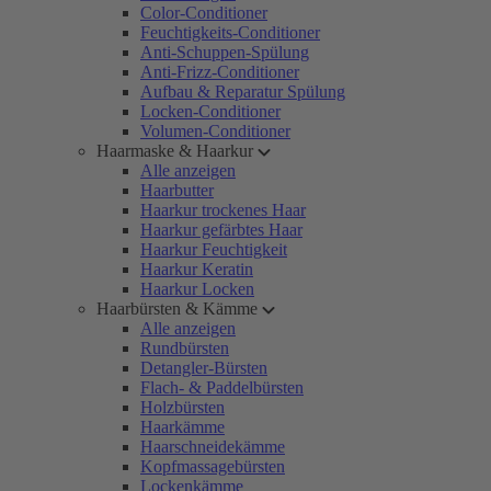
Color-Conditioner
Feuchtigkeits-Conditioner
Anti-Schuppen-Spülung
Anti-Frizz-Conditioner
Aufbau & Reparatur Spülung
Locken-Conditioner
Volumen-Conditioner
Haarmaske & Haarkur
Alle anzeigen
Haarbutter
Haarkur trockenes Haar
Haarkur gefärbtes Haar
Haarkur Feuchtigkeit
Haarkur Keratin
Haarkur Locken
Haarbürsten & Kämme
Alle anzeigen
Rundbürsten
Detangler-Bürsten
Flach- & Paddelbürsten
Holzbürsten
Haarkämme
Haarschneidekämme
Kopfmassagebürsten
Lockenkämme