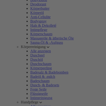
Deodorant
Körperbutter
Körperöl
Anti-Cellulite
Bodyspray
Hals & Dekolleté
Intimpflege
Körperschaum
Massageöle & ätherische Öle
Sauna-Öl & -Aufguss
Körperreinigung
Alle anzeigen
Duschgel
Duschöl
Duschschaum
Körperpeeling
Badesalz & Badebomben
Badeöl & -milch
Badeschaum
Dusch- & Badesets
Feste Seife
Flüssigseife
Intimreinigung
Handpflege