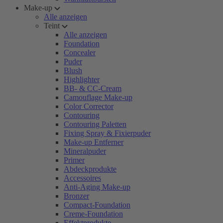
Make-up
Alle anzeigen
Teint
Alle anzeigen
Foundation
Concealer
Puder
Blush
Highlighter
BB- & CC-Cream
Camouflage Make-up
Color Corrector
Contouring
Contouring Paletten
Fixing Spray & Fixierpuder
Make-up Entferner
Mineralpuder
Primer
Abdeckprodukte
Accessoires
Anti-Aging Make-up
Bronzer
Compact-Foundation
Creme-Foundation
Effektprodukte