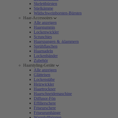
Skelettbürsten
Stielkämme
Wildschweinborsten-Bürsten
Haar-Accessoires
Alle anzeigen
Haargummis
Lockenwickler
Scrunchies
Haarspangen & -klammern
Sprühflaschen
Haarnadeln
Lockenbänder
Zubehör
Haarstyling-Geräte
Alle anzeigen
Glätteisen
Lockenstäbe
Heizwickler
Haartrockner
Haarschneidemaschine
Diffusor-Fön
Effilierschere
Friseurschere
Friseurumhänge
Warmluftbürsten