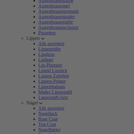
Augenbrauenfarbe
Augenbrauengel
Augenbrauenpomade
Augenbrauenpuder
Augenbrauenstifte
Augenbrauenscheren
Pinzetten
Lippen
Alle anzeigen
Lippenstifte
Lipgloss
Lipliner
Lip-Plumper
Liquid Lipstick
Lippen Zubehör
Lippen-Primer
Lippenbalsam
Matter Lippenstift
Lippenstift-Sets
Nägel
Alle anzeigen
Nagellack
Base Coat
Top Coat
Nagelhärter