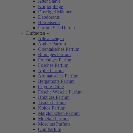
After Shave
Körperpflege
Duschgel Männer
Deodorants
Herrenseife
Parfum Sets Herren
Duftnoten
Alle anzeigen
Amber Parfum
Orientalisches Parfum
Blumiges Parfum
Fruchtiges Parfum
Frisches Parfum
Apfel Parfum
Aromatisches Parfum
Bergamotte Parfum
Chypre Düfte
Frische Wäsche Parfum
Holziges Parfum
Jasmin Parfum
Kokos Parfum
Maiglöckchen Parfum
Molekül Parfum
Moschus Parfum
Oud Parfum