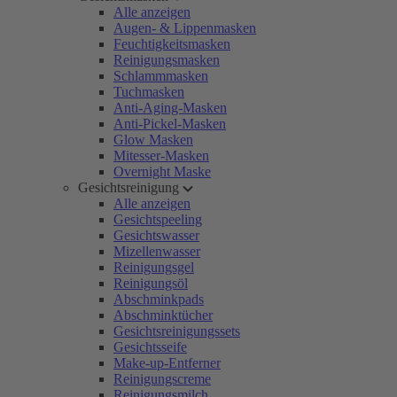
Alle anzeigen
Augen- & Lippenmasken
Feuchtigkeitsmasken
Reinigungsmasken
Schlammmasken
Tuchmasken
Anti-Aging-Masken
Anti-Pickel-Masken
Glow Masken
Mitesser-Masken
Overnight Maske
Gesichtsreinigung
Alle anzeigen
Gesichtspeeling
Gesichtswasser
Mizellenwasser
Reinigungsgel
Reinigungsöl
Abschminkpads
Abschminktücher
Gesichtsreinigungssets
Gesichtsseife
Make-up-Entferner
Reinigungscreme
Reinigungsmilch