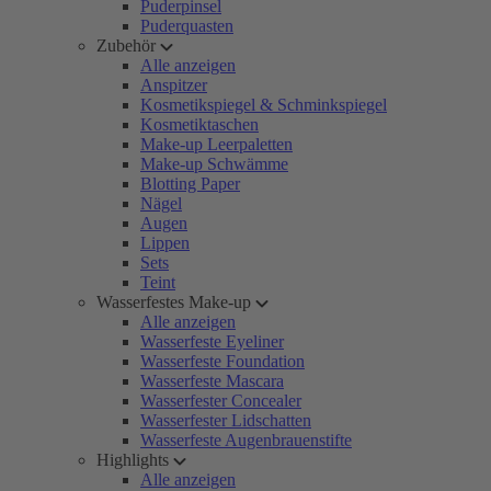
Puderpinsel
Puderquasten
Zubehör
Alle anzeigen
Anspitzer
Kosmetikspiegel & Schminkspiegel
Kosmetiktaschen
Make-up Leerpaletten
Make-up Schwämme
Blotting Paper
Nägel
Augen
Lippen
Sets
Teint
Wasserfestes Make-up
Alle anzeigen
Wasserfeste Eyeliner
Wasserfeste Foundation
Wasserfeste Mascara
Wasserfester Concealer
Wasserfester Lidschatten
Wasserfeste Augenbrauenstifte
Highlights
Alle anzeigen