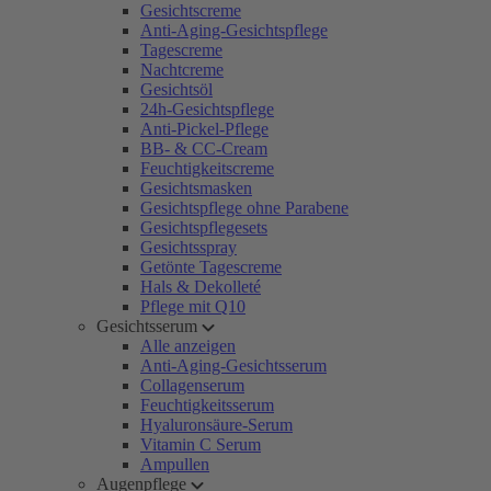
Gesichtscreme
Anti-Aging-Gesichtspflege
Tagescreme
Nachtcreme
Gesichtsöl
24h-Gesichtspflege
Anti-Pickel-Pflege
BB- & CC-Cream
Feuchtigkeitscreme
Gesichtsmasken
Gesichtspflege ohne Parabene
Gesichtspflegesets
Gesichtsspray
Getönte Tagescreme
Hals & Dekolleté
Pflege mit Q10
Gesichtsserum
Alle anzeigen
Anti-Aging-Gesichtsserum
Collagenserum
Feuchtigkeitsserum
Hyaluronsäure-Serum
Vitamin C Serum
Ampullen
Augenpflege