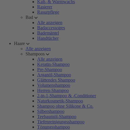
Kalt- & Warmwachs
Rasierer
Rasurpflege
Bad
Alle anzeigen
Badaccessoires
Bademäntel
Handtücher
Haare
Alle anzeigen
Shampoos
Alle anzeigen
Keratin-Shampoo
Pre-Shampoo
Arganöl-Shampoo
Glättendes Shampoo
Volumenshampoo
Herren-Shampoo
2-in-1-Shampoo & -Conditioner
Naturkosmetik-Shampoo
Shampoo ohne Silikone & Co.
Silbershampoo
Teebaumöl-Shampoo
Tiefenreinigungsshampoo
Tönungsshampoo