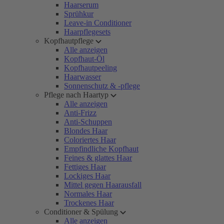
Haarserum
Sprühkur
Leave-in Conditioner
Haarpflegesets
Kopfhautpflege
Alle anzeigen
Kopfhaut-Öl
Kopfhautpeeling
Haarwasser
Sonnenschutz & -pflege
Pflege nach Haartyp
Alle anzeigen
Anti-Frizz
Anti-Schuppen
Blondes Haar
Coloriertes Haar
Empfindliche Kopfhaut
Feines & glattes Haar
Fettiges Haar
Lockiges Haar
Mittel gegen Haarausfall
Normales Haar
Trockenes Haar
Conditioner & Spülung
Alle anzeigen