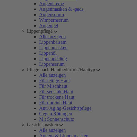
Augencreme
Augenmasken & -pads
Augenserum
Wimpernserum
Augengel
Lippenpflege
Alle anzeigen
Lippenbalsam
Lippenmasken
Lippenöl
Lippenpeeling
Lippenserum
Pflege nach Hautbedürfnis/Hauttyp
Alle anzeigen
Für fettige Haut
Für Mischhaut
Für sensible Haut
Für trockene Haut
Für unreine Haut
Anti-Aging-Gesichtspflege
Gegen Rötungen
Mit Sonnenschutz
Gesichtsmasken
Alle anzeigen
Augen- & Lippenmasken