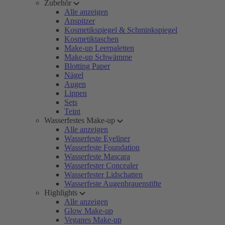
Zubehör
Alle anzeigen
Anspitzer
Kosmetikspiegel & Schminkspiegel
Kosmetiktaschen
Make-up Leerpaletten
Make-up Schwämme
Blotting Paper
Nägel
Augen
Lippen
Sets
Teint
Wasserfestes Make-up
Alle anzeigen
Wasserfeste Eyeliner
Wasserfeste Foundation
Wasserfeste Mascara
Wasserfester Concealer
Wasserfester Lidschatten
Wasserfeste Augenbrauenstifte
Highlights
Alle anzeigen
Glow Make-up
Veganes Make-up