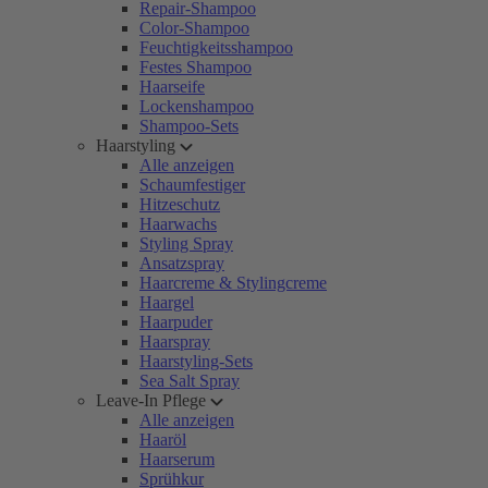
Repair-Shampoo
Color-Shampoo
Feuchtigkeitsshampoo
Festes Shampoo
Haarseife
Lockenshampoo
Shampoo-Sets
Haarstyling
Alle anzeigen
Schaumfestiger
Hitzeschutz
Haarwachs
Styling Spray
Ansatzspray
Haarcreme & Stylingcreme
Haargel
Haarpuder
Haarspray
Haarstyling-Sets
Sea Salt Spray
Leave-In Pflege
Alle anzeigen
Haaröl
Haarserum
Sprühkur