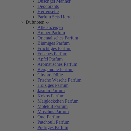
Duschgel Männer
Deodorants
Herrenseife
Parfum Sets Herren
Duftnoten
Alle anzeigen
Amber Parfum
Orientalisches Parfum
Blumiges Parfum
Fruchtiges Parfum
Frisches Parfum
Apfel Parfum
Aromatisches Parfum
Bergamotte Parfum
Chypre Düfte
Frische Wäsche Parfum
Holziges Parfum
Jasmin Parfum
Kokos Parfum
Maiglöckchen Parfum
Molekül Parfum
Moschus Parfum
Oud Parfum
Patchouli Parfum
Pudriges Parfum