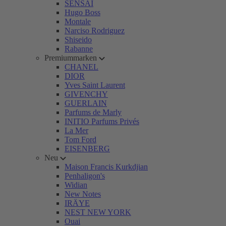
SENSAI
Hugo Boss
Montale
Narciso Rodriguez
Shiseido
Rabanne
Premiummarken
CHANEL
DIOR
Yves Saint Laurent
GIVENCHY
GUERLAIN
Parfums de Marly
INITIO Parfums Privés
La Mer
Tom Ford
EISENBERG
Neu
Maison Francis Kurkdjian
Penhaligon's
Widian
New Notes
IRÄYE
NEST NEW YORK
Ouai