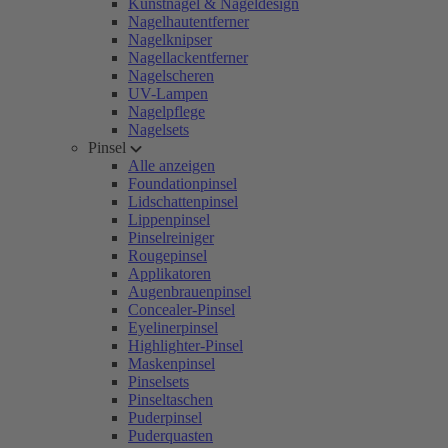
Kunstnägel & Nageldesign
Nagelhautentferner
Nagelknipser
Nagellackentferner
Nagelscheren
UV-Lampen
Nagelpflege
Nagelsets
Pinsel
Alle anzeigen
Foundationpinsel
Lidschattenpinsel
Lippenpinsel
Pinselreiniger
Rougepinsel
Applikatoren
Augenbrauenpinsel
Concealer-Pinsel
Eyelinerpinsel
Highlighter-Pinsel
Maskenpinsel
Pinselsets
Pinseltaschen
Puderpinsel
Puderquasten