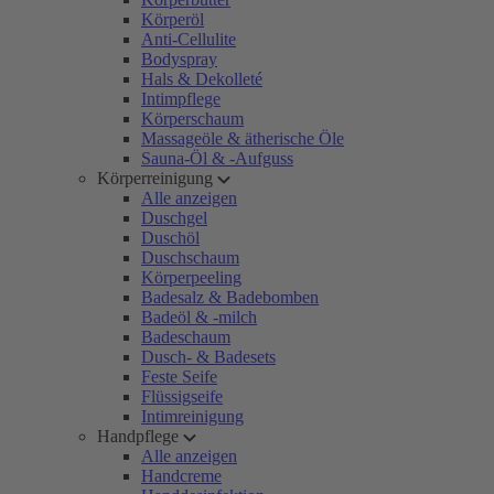
Körperöl
Anti-Cellulite
Bodyspray
Hals & Dekolleté
Intimpflege
Körperschaum
Massageöle & ätherische Öle
Sauna-Öl & -Aufguss
Körperreinigung
Alle anzeigen
Duschgel
Duschöl
Duschschaum
Körperpeeling
Badesalz & Badebomben
Badeöl & -milch
Badeschaum
Dusch- & Badesets
Feste Seife
Flüssigseife
Intimreinigung
Handpflege
Alle anzeigen
Handcreme