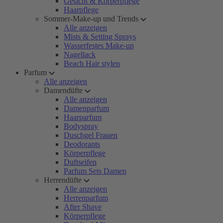
Gesicht & Körperpflege
Haarpflege
Sommer-Make-up und Trends
Alle anzeigen
Mists & Setting Sprays
Wasserfestes Make-up
Nagellack
Beach Hair stylen
Parfum
Alle anzeigen
Damendüfte
Alle anzeigen
Damenparfum
Haarparfum
Bodyspray
Duschgel Frauen
Deodorants
Körperpflege
Duftseifen
Parfum Sets Damen
Herrendüfte
Alle anzeigen
Herrenparfum
After Shave
Körperpflege