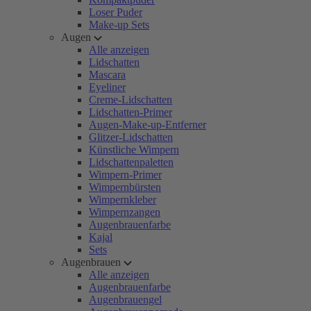
Loser Puder
Make-up Sets
Augen
Alle anzeigen
Lidschatten
Mascara
Eyeliner
Creme-Lidschatten
Lidschatten-Primer
Augen-Make-up-Entferner
Glitzer-Lidschatten
Künstliche Wimpern
Lidschattenpaletten
Wimpern-Primer
Wimpernbürsten
Wimpernkleber
Wimpernzangen
Augenbrauenfarbe
Kajal
Sets
Augenbrauen
Alle anzeigen
Augenbrauenfarbe
Augenbrauengel