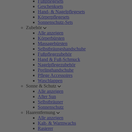
Fußpflegesets
Geschenksets
Hand- & Nagelpflegesets
Körperpflegesets
Sonnenschutz-Sets
Zubehör
Alle anzeigen
Körperbürsten
Massagebürsten
Selbstbräungshandschuhe
Fußpflegezubehör
Hand & Fuß-Schmuck
Nagelpflegezubehör
Peelinghandschuhe
Pflege Accessoires
Waschlappen
Sonne & Schutz
Alle anzeigen
After Sun
Selbstbräuner
Sonnenschutz
Haarentfernung
Alle anzeigen
Kalt- & Warmwachs
Rasierer