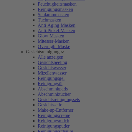
Feuchtigkeitsmasken
Reinigungsmasken
Schlammmasken
Tuchmasken
Anti-Aging-Masken
Anti-Pickel-Masken
Glow Masken
Mitesser-Masken
Overnight Maske
Gesichtsreinigung
Alle anzeigen
Gesichtspeeling
Gesichtswasser
Mizellenwasser
Reinigungsgel
Reinigungsöl
Abschminkpads
Abschminktücher
Gesichtsreinigungssets
Gesichtsseife
Make-up-Entferner
Reinigungscreme
Reinigungsmilch
Reinigungspuder
Reinigungsschaum