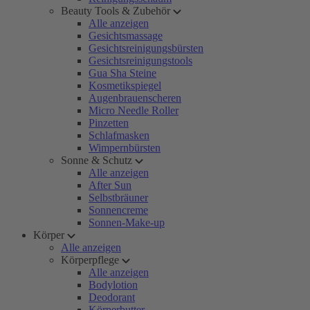
Beauty Tools & Zubehör
Alle anzeigen
Gesichtsmassage
Gesichtsreinigungsbürsten
Gesichtsreinigungstools
Gua Sha Steine
Kosmetikspiegel
Augenbrauenscheren
Micro Needle Roller
Pinzetten
Schlafmasken
Wimpernbürsten
Sonne & Schutz
Alle anzeigen
After Sun
Selbstbräuner
Sonnencreme
Sonnen-Make-up
Körper
Alle anzeigen
Körperpflege
Alle anzeigen
Bodylotion
Deodorant
Körperbutter