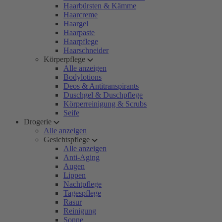
Haarbürsten & Kämme
Haarcreme
Haargel
Haarpaste
Haarpflege
Haarschneider
Körperpflege
Alle anzeigen
Bodylotions
Deos & Antitranspirants
Duschgel & Duschpflege
Körperreinigung & Scrubs
Seife
Drogerie
Alle anzeigen
Gesichtspflege
Alle anzeigen
Anti-Aging
Augen
Lippen
Nachtpflege
Tagespflege
Rasur
Reinigung
Sonne