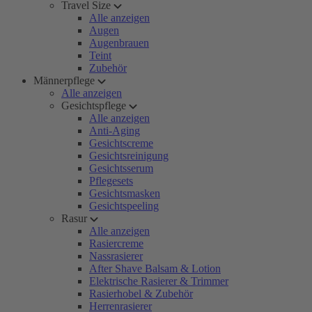
Travel Size
Alle anzeigen
Augen
Augenbrauen
Teint
Zubehör
Männerpflege
Alle anzeigen
Gesichtspflege
Alle anzeigen
Anti-Aging
Gesichtscreme
Gesichtsreinigung
Gesichtsserum
Pflegesets
Gesichtsmasken
Gesichtspeeling
Rasur
Alle anzeigen
Rasiercreme
Nassrasierer
After Shave Balsam & Lotion
Elektrische Rasierer & Trimmer
Rasierhobel & Zubehör
Herrenrasierer