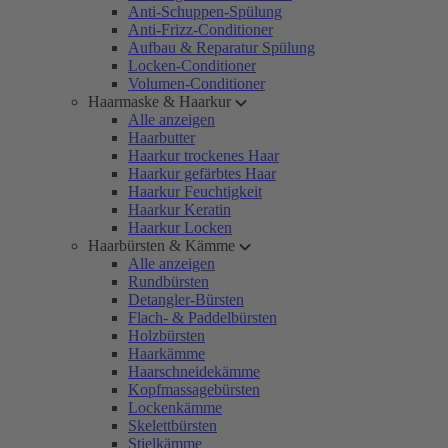
Anti-Schuppen-Spülung
Anti-Frizz-Conditioner
Aufbau & Reparatur Spülung
Locken-Conditioner
Volumen-Conditioner
Haarmaske & Haarkur
Alle anzeigen
Haarbutter
Haarkur trockenes Haar
Haarkur gefärbtes Haar
Haarkur Feuchtigkeit
Haarkur Keratin
Haarkur Locken
Haarbürsten & Kämme
Alle anzeigen
Rundbürsten
Detangler-Bürsten
Flach- & Paddelbürsten
Holzbürsten
Haarkämme
Haarschneidekämme
Kopfmassagebürsten
Lockenkämme
Skelettbürsten
Stielkämme