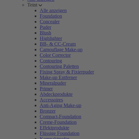
Teint
Alle anzeigen
Foundation
Concealer
Puder
Blush
Highlighter
BB- & CC-Cream
Camouflage Make-up
Color Corrector
Contouring
Contouring Paletten
Fixing Spray & Fixierpuder
Make-up Entferner
Mineralpuder
Primer
Abdeckprodukte
Accessoires
Anti-Aging Make-up
Bronzer
Compact-Foundation
Creme-Foundation
Effektprodukte
Flüssige Foundation
Kompaktpuder