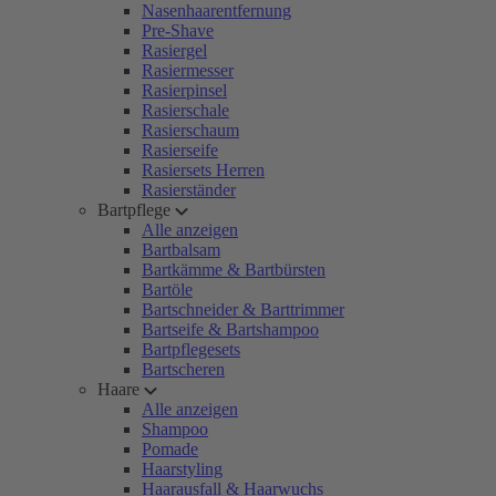
Nasenhaarentfernung
Pre-Shave
Rasiergel
Rasiermesser
Rasierpinsel
Rasierschale
Rasierschaum
Rasierseife
Rasiersets Herren
Rasierständer
Bartpflege
Alle anzeigen
Bartbalsam
Bartkämme & Bartbürsten
Bartöle
Bartschneider & Barttrimmer
Bartseife & Bartshampoo
Bartpflegesets
Bartscheren
Haare
Alle anzeigen
Shampoo
Pomade
Haarstyling
Haarausfall & Haarwuchs