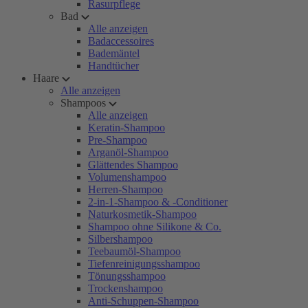
Rasurpflege
Bad
Alle anzeigen
Badaccessoires
Bademäntel
Handtücher
Haare
Alle anzeigen
Shampoos
Alle anzeigen
Keratin-Shampoo
Pre-Shampoo
Arganöl-Shampoo
Glättendes Shampoo
Volumenshampoo
Herren-Shampoo
2-in-1-Shampoo & -Conditioner
Naturkosmetik-Shampoo
Shampoo ohne Silikone & Co.
Silbershampoo
Teebaumöl-Shampoo
Tiefenreinigungsshampoo
Tönungsshampoo
Trockenshampoo
Anti-Schuppen-Shampoo