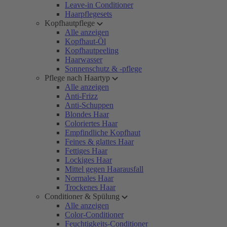
Leave-in Conditioner
Haarpflegesets
Kopfhautpflege
Alle anzeigen
Kopfhaut-Öl
Kopfhautpeeling
Haarwasser
Sonnenschutz & -pflege
Pflege nach Haartyp
Alle anzeigen
Anti-Frizz
Anti-Schuppen
Blondes Haar
Coloriertes Haar
Empfindliche Kopfhaut
Feines & glattes Haar
Fettiges Haar
Lockiges Haar
Mittel gegen Haarausfall
Normales Haar
Trockenes Haar
Conditioner & Spülung
Alle anzeigen
Color-Conditioner
Feuchtigkeits-Conditioner