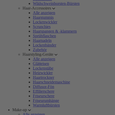
Wildschweinborsten-Bürsten
Haar-Accessoires
Alle anzeigen
Haargummis
Lockenwickler
Scrunchies
Haarspangen & -klammern
Sprühflaschen
Haarnadeln
Lockenbänder
Zubehör
Haarstyling-Geräte
Alle anzeigen
Glätteisen
Lockenstäbe
Heizwickler
Haartrockner
Haarschneidemaschine
Diffusor-Fön
Effilierschere
Friseurschere
Friseurumhänge
Warmluftbürsten
Make-up
Alle anzeigen