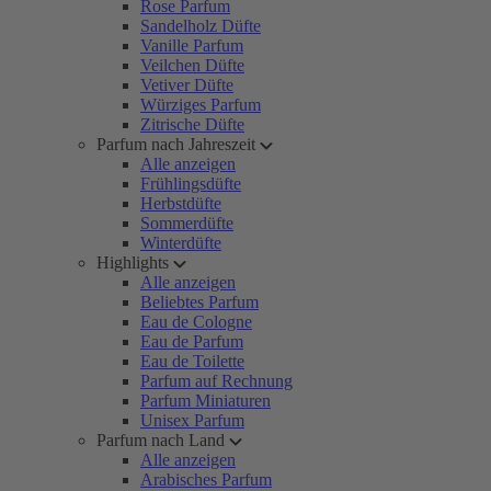
Rose Parfum
Sandelholz Düfte
Vanille Parfum
Veilchen Düfte
Vetiver Düfte
Würziges Parfum
Zitrische Düfte
Parfum nach Jahreszeit
Alle anzeigen
Frühlingsdüfte
Herbstdüfte
Sommerdüfte
Winterdüfte
Highlights
Alle anzeigen
Beliebtes Parfum
Eau de Cologne
Eau de Parfum
Eau de Toilette
Parfum auf Rechnung
Parfum Miniaturen
Unisex Parfum
Parfum nach Land
Alle anzeigen
Arabisches Parfum