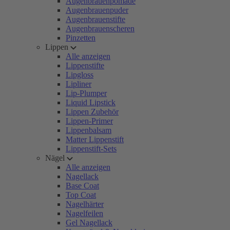
Augenbrauenpomade
Augenbrauenpuder
Augenbrauenstifte
Augenbrauenscheren
Pinzetten
Lippen
Alle anzeigen
Lippenstifte
Lipgloss
Lipliner
Lip-Plumper
Liquid Lipstick
Lippen Zubehör
Lippen-Primer
Lippenbalsam
Matter Lippenstift
Lippenstift-Sets
Nägel
Alle anzeigen
Nagellack
Base Coat
Top Coat
Nagelhärter
Nagelfeilen
Gel Nagellack