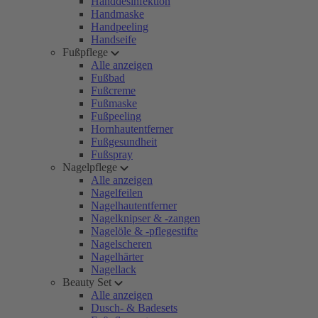
Handdesinfektion
Handmaske
Handpeeling
Handseife
Fußpflege
Alle anzeigen
Fußbad
Fußcreme
Fußmaske
Fußpeeling
Hornhautentferner
Fußgesundheit
Fußspray
Nagelpflege
Alle anzeigen
Nagelfeilen
Nagelhautentferner
Nagelknipser & -zangen
Nagelöle & -pflegestifte
Nagelscheren
Nagelhärter
Nagellack
Beauty Set
Alle anzeigen
Dusch- & Badesets