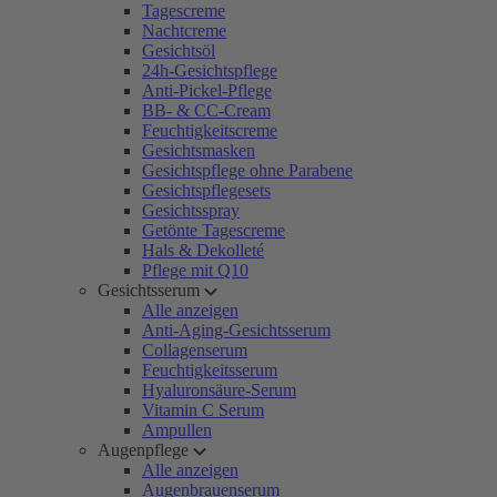
Tagescreme
Nachtcreme
Gesichtsöl
24h-Gesichtspflege
Anti-Pickel-Pflege
BB- & CC-Cream
Feuchtigkeitscreme
Gesichtsmasken
Gesichtspflege ohne Parabene
Gesichtspflegesets
Gesichtsspray
Getönte Tagescreme
Hals & Dekolleté
Pflege mit Q10
Gesichtsserum
Alle anzeigen
Anti-Aging-Gesichtsserum
Collagenserum
Feuchtigkeitsserum
Hyaluronsäure-Serum
Vitamin C Serum
Ampullen
Augenpflege
Alle anzeigen
Augenbrauenserum