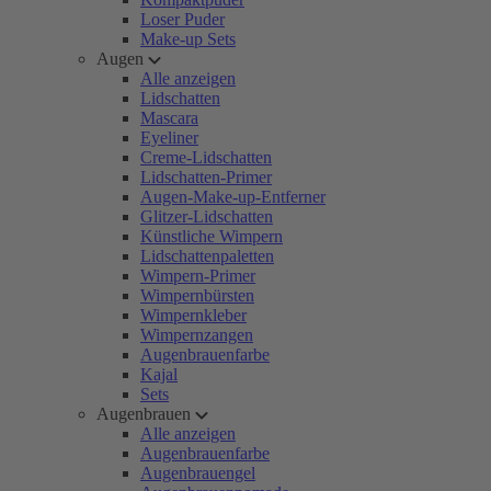
Loser Puder
Make-up Sets
Augen
Alle anzeigen
Lidschatten
Mascara
Eyeliner
Creme-Lidschatten
Lidschatten-Primer
Augen-Make-up-Entferner
Glitzer-Lidschatten
Künstliche Wimpern
Lidschattenpaletten
Wimpern-Primer
Wimpernbürsten
Wimpernkleber
Wimpernzangen
Augenbrauenfarbe
Kajal
Sets
Augenbrauen
Alle anzeigen
Augenbrauenfarbe
Augenbrauengel