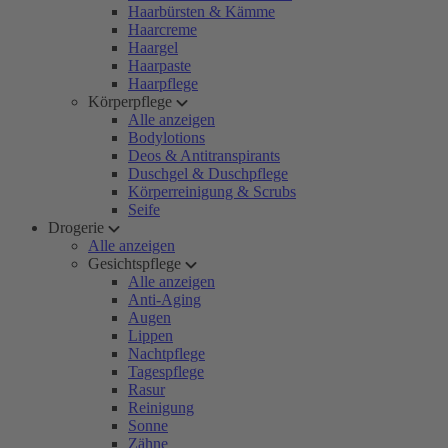
Haarbürsten & Kämme
Haarcreme
Haargel
Haarpaste
Haarpflege
Körperpflege
Alle anzeigen
Bodylotions
Deos & Antitranspirants
Duschgel & Duschpflege
Körperreinigung & Scrubs
Seife
Drogerie
Alle anzeigen
Gesichtspflege
Alle anzeigen
Anti-Aging
Augen
Lippen
Nachtpflege
Tagespflege
Rasur
Reinigung
Sonne
Zähne