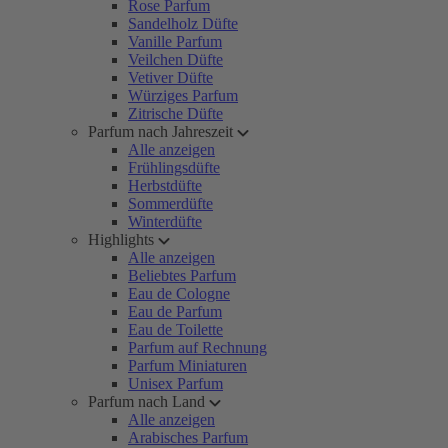
Rose Parfum
Sandelholz Düfte
Vanille Parfum
Veilchen Düfte
Vetiver Düfte
Würziges Parfum
Zitrische Düfte
Parfum nach Jahreszeit
Alle anzeigen
Frühlingsdüfte
Herbstdüfte
Sommerdüfte
Winterdüfte
Highlights
Alle anzeigen
Beliebtes Parfum
Eau de Cologne
Eau de Parfum
Eau de Toilette
Parfum auf Rechnung
Parfum Miniaturen
Unisex Parfum
Parfum nach Land
Alle anzeigen
Arabisches Parfum