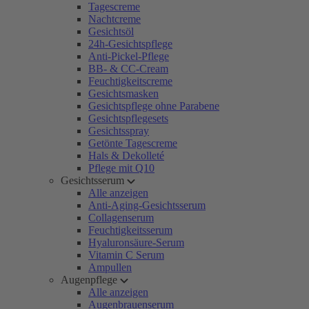
Tagescreme
Nachtcreme
Gesichtsöl
24h-Gesichtspflege
Anti-Pickel-Pflege
BB- & CC-Cream
Feuchtigkeitscreme
Gesichtsmasken
Gesichtspflege ohne Parabene
Gesichtspflegesets
Gesichtsspray
Getönte Tagescreme
Hals & Dekolleté
Pflege mit Q10
Gesichtsserum
Alle anzeigen
Anti-Aging-Gesichtsserum
Collagenserum
Feuchtigkeitsserum
Hyaluronsäure-Serum
Vitamin C Serum
Ampullen
Augenpflege
Alle anzeigen
Augenbrauenserum