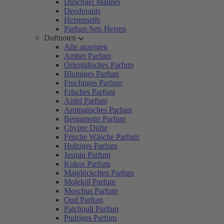
Duschgel Männer
Deodorants
Herrenseife
Parfum Sets Herren
Duftnoten
Alle anzeigen
Amber Parfum
Orientalisches Parfum
Blumiges Parfum
Fruchtiges Parfum
Frisches Parfum
Apfel Parfum
Aromatisches Parfum
Bergamotte Parfum
Chypre Düfte
Frische Wäsche Parfum
Holziges Parfum
Jasmin Parfum
Kokos Parfum
Maiglöckchen Parfum
Molekül Parfum
Moschus Parfum
Oud Parfum
Patchouli Parfum
Pudriges Parfum