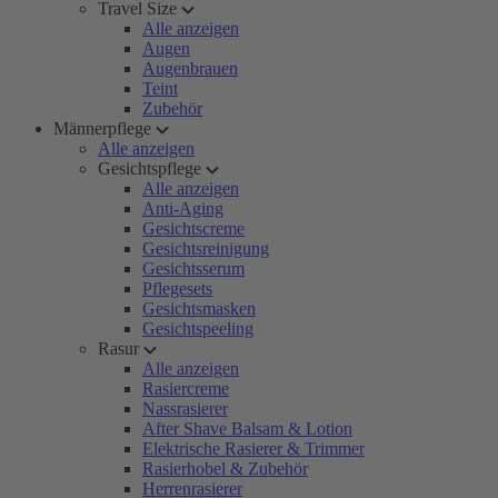
Travel Size
Alle anzeigen
Augen
Augenbrauen
Teint
Zubehör
Männerpflege
Alle anzeigen
Gesichtspflege
Alle anzeigen
Anti-Aging
Gesichtscreme
Gesichtsreinigung
Gesichtsserum
Pflegesets
Gesichtsmasken
Gesichtspeeling
Rasur
Alle anzeigen
Rasiercreme
Nassrasierer
After Shave Balsam & Lotion
Elektrische Rasierer & Trimmer
Rasierhobel & Zubehör
Herrenrasierer