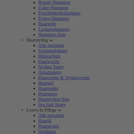
Repair-Shampoo
Color-Shampoo
Feuchtigkeitsshampoo
Festes Shampoo
Haarseife
Lockenshampoo
Shampoo-Sets
Haarstyling
Alle anzeigen
Schaumfestiger
Hitzeschutz
Haarwachs
Styling Spray
Ansatzspray
Haarcreme & Stylingcreme
Haargel
Haarpuder
Haarspray
Haarstyling-Sets
Sea Salt Spray
Leave-In Pflege
Alle anzeigen
Haaröl
Haarserum
Sprühkur