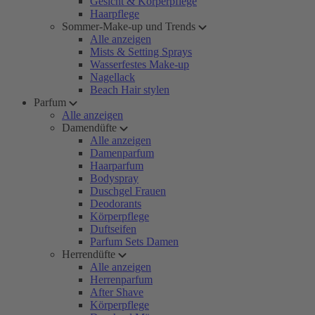
Gesicht & Körperpflege
Haarpflege
Sommer-Make-up und Trends
Alle anzeigen
Mists & Setting Sprays
Wasserfestes Make-up
Nagellack
Beach Hair stylen
Parfum
Alle anzeigen
Damendüfte
Alle anzeigen
Damenparfum
Haarparfum
Bodyspray
Duschgel Frauen
Deodorants
Körperpflege
Duftseifen
Parfum Sets Damen
Herrendüfte
Alle anzeigen
Herrenparfum
After Shave
Körperpflege