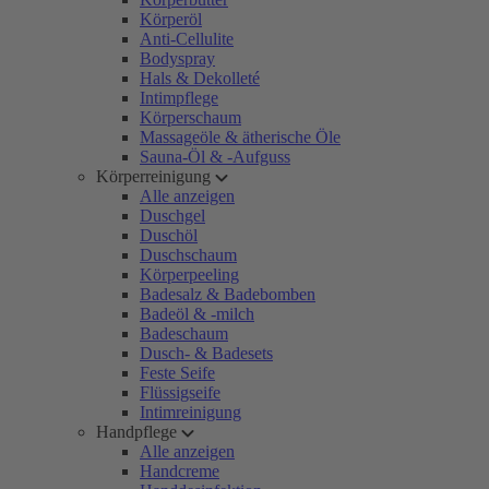
Körperöl
Anti-Cellulite
Bodyspray
Hals & Dekolleté
Intimpflege
Körperschaum
Massageöle & ätherische Öle
Sauna-Öl & -Aufguss
Körperreinigung
Alle anzeigen
Duschgel
Duschöl
Duschschaum
Körperpeeling
Badesalz & Badebomben
Badeöl & -milch
Badeschaum
Dusch- & Badesets
Feste Seife
Flüssigseife
Intimreinigung
Handpflege
Alle anzeigen
Handcreme