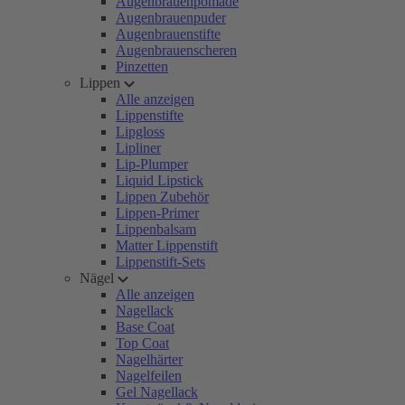
Augenbrauenpomade
Augenbrauenpuder
Augenbrauenstifte
Augenbrauenscheren
Pinzetten
Lippen
Alle anzeigen
Lippenstifte
Lipgloss
Lipliner
Lip-Plumper
Liquid Lipstick
Lippen Zubehör
Lippen-Primer
Lippenbalsam
Matter Lippenstift
Lippenstift-Sets
Nägel
Alle anzeigen
Nagellack
Base Coat
Top Coat
Nagelhärter
Nagelfeilen
Gel Nagellack