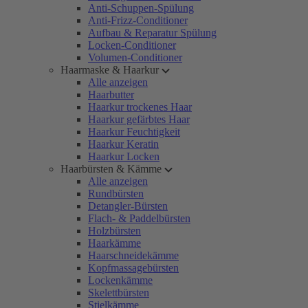
Anti-Schuppen-Spülung
Anti-Frizz-Conditioner
Aufbau & Reparatur Spülung
Locken-Conditioner
Volumen-Conditioner
Haarmaske & Haarkur
Alle anzeigen
Haarbutter
Haarkur trockenes Haar
Haarkur gefärbtes Haar
Haarkur Feuchtigkeit
Haarkur Keratin
Haarkur Locken
Haarbürsten & Kämme
Alle anzeigen
Rundbürsten
Detangler-Bürsten
Flach- & Paddelbürsten
Holzbürsten
Haarkämme
Haarschneidekämme
Kopfmassagebürsten
Lockenkämme
Skelettbürsten
Stielkämme