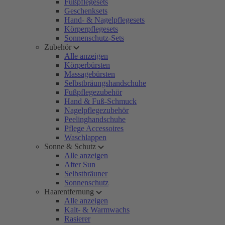
Fußpflegesets
Geschenksets
Hand- & Nagelpflegesets
Körperpflegesets
Sonnenschutz-Sets
Zubehör
Alle anzeigen
Körperbürsten
Massagebürsten
Selbstbräungshandschuhe
Fußpflegezubehör
Hand & Fuß-Schmuck
Nagelpflegezubehör
Peelinghandschuhe
Pflege Accessoires
Waschlappen
Sonne & Schutz
Alle anzeigen
After Sun
Selbstbräuner
Sonnenschutz
Haarentfernung
Alle anzeigen
Kalt- & Warmwachs
Rasierer