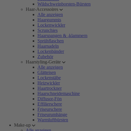
Wildschweinborsten-Bürsten
Haar-Accessoires
Alle anzeigen
Haargummis
Lockenwickler
Scrunchies
Haarspangen & -klammern
Sprühflaschen
Haarnadeln
Lockenbänder
Zubehör
Haarstyling-Geräte
Alle anzeigen
Glätteisen
Lockenstäbe
Heizwickler
Haartrockner
Haarschneidemaschine
Diffusor-Fön
Effilierschere
Friseurschere
Friseurumhänge
Warmluftbürsten
Make-up
Alle anzeigen