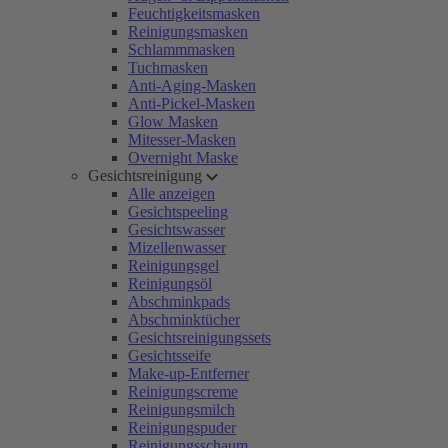
Feuchtigkeitsmasken
Reinigungsmasken
Schlammmasken
Tuchmasken
Anti-Aging-Masken
Anti-Pickel-Masken
Glow Masken
Mitesser-Masken
Overnight Maske
Gesichtsreinigung
Alle anzeigen
Gesichtspeeling
Gesichtswasser
Mizellenwasser
Reinigungsgel
Reinigungsöl
Abschminkpads
Abschminktücher
Gesichtsreinigungssets
Gesichtsseife
Make-up-Entferner
Reinigungscreme
Reinigungsmilch
Reinigungspuder
Reinigungsschaum