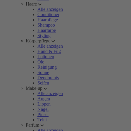
Haare
Alle anzeigen
Conditioner
Haarpflege
Shampoo
Haarfarbe
Styling
Körperpflege
Alle anzeigen
Hand & Fuß
Lotionen
Öle
Reinigung
Sonne
Deodorants
Seifen
Make-up
Alle anzeigen
Augen
Lippen
Nägel
Pinsel
Teint
Parfum
Alle anzeigen