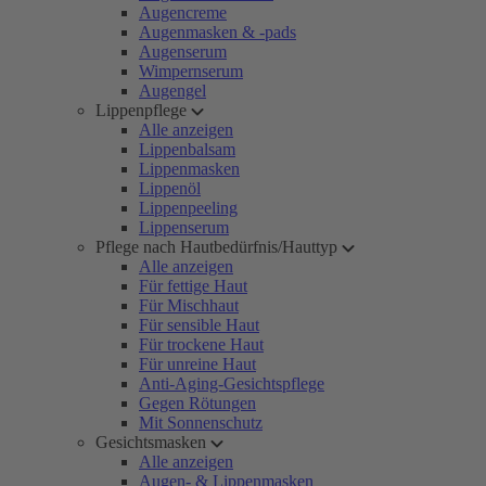
Augencreme
Augenmasken & -pads
Augenserum
Wimpernserum
Augengel
Lippenpflege
Alle anzeigen
Lippenbalsam
Lippenmasken
Lippenöl
Lippenpeeling
Lippenserum
Pflege nach Hautbedürfnis/Hauttyp
Alle anzeigen
Für fettige Haut
Für Mischhaut
Für sensible Haut
Für trockene Haut
Für unreine Haut
Anti-Aging-Gesichtspflege
Gegen Rötungen
Mit Sonnenschutz
Gesichtsmasken
Alle anzeigen
Augen- & Lippenmasken