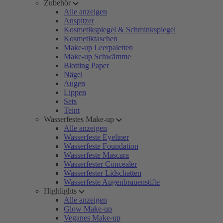
Zubehör
Alle anzeigen
Anspitzer
Kosmetikspiegel & Schminkspiegel
Kosmetiktaschen
Make-up Leerpaletten
Make-up Schwämme
Blotting Paper
Nägel
Augen
Lippen
Sets
Teint
Wasserfestes Make-up
Alle anzeigen
Wasserfeste Eyeliner
Wasserfeste Foundation
Wasserfeste Mascara
Wasserfester Concealer
Wasserfester Lidschatten
Wasserfeste Augenbrauenstifte
Highlights
Alle anzeigen
Glow Make-up
Veganes Make-up