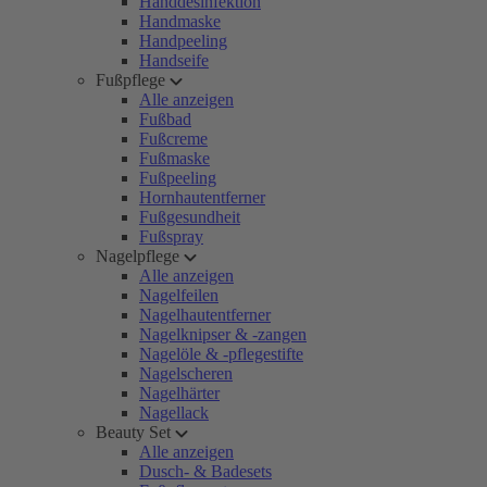
Handdesinfektion
Handmaske
Handpeeling
Handseife
Fußpflege
Alle anzeigen
Fußbad
Fußcreme
Fußmaske
Fußpeeling
Hornhautentferner
Fußgesundheit
Fußspray
Nagelpflege
Alle anzeigen
Nagelfeilen
Nagelhautentferner
Nagelknipser & -zangen
Nagelöle & -pflegestifte
Nagelscheren
Nagelhärter
Nagellack
Beauty Set
Alle anzeigen
Dusch- & Badesets