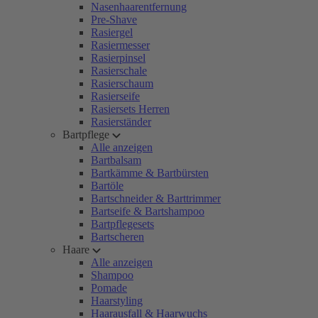
Nasenhaarentfernung
Pre-Shave
Rasiergel
Rasiermesser
Rasierpinsel
Rasierschale
Rasierschaum
Rasierseife
Rasiersets Herren
Rasierständer
Bartpflege
Alle anzeigen
Bartbalsam
Bartkämme & Bartbürsten
Bartöle
Bartschneider & Barttrimmer
Bartseife & Bartshampoo
Bartpflegesets
Bartscheren
Haare
Alle anzeigen
Shampoo
Pomade
Haarstyling
Haarausfall & Haarwuchs