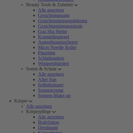
Beauty Tools & Zubehör
Alle anzeigen
Gesichtsmassage
Gesichtsreinigungsbürsten
Gesichtsreinigungstools
Gua Sha Steine
Kosmetikspiegel
Augenbrauenscheren
Micro Needle Roller
Pinzetten
Schlafmasken
Wimpernbürsten
Sonne & Schutz
Alle anzeigen
After Sun
Selbstbräuner
Sonnencreme
Sonnen-Make-up
Körper
Alle anzeigen
Körperpflege
Alle anzeigen
Bodylotion
Deodorant
Körperbutter