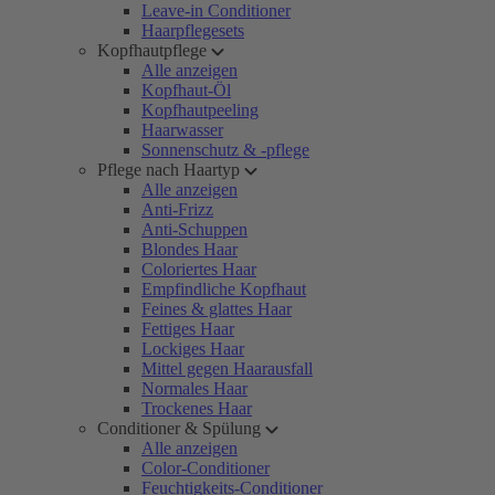
Leave-in Conditioner
Haarpflegesets
Kopfhautpflege
Alle anzeigen
Kopfhaut-Öl
Kopfhautpeeling
Haarwasser
Sonnenschutz & -pflege
Pflege nach Haartyp
Alle anzeigen
Anti-Frizz
Anti-Schuppen
Blondes Haar
Coloriertes Haar
Empfindliche Kopfhaut
Feines & glattes Haar
Fettiges Haar
Lockiges Haar
Mittel gegen Haarausfall
Normales Haar
Trockenes Haar
Conditioner & Spülung
Alle anzeigen
Color-Conditioner
Feuchtigkeits-Conditioner