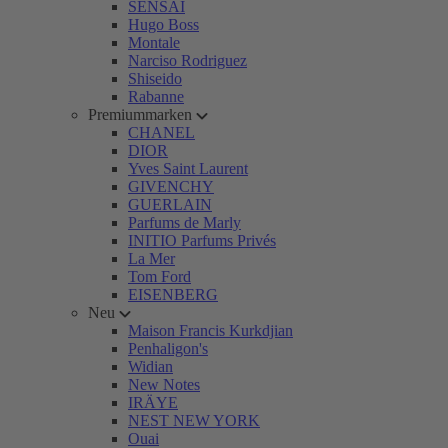
SENSAI
Hugo Boss
Montale
Narciso Rodriguez
Shiseido
Rabanne
Premiummarken
CHANEL
DIOR
Yves Saint Laurent
GIVENCHY
GUERLAIN
Parfums de Marly
INITIO Parfums Privés
La Mer
Tom Ford
EISENBERG
Neu
Maison Francis Kurkdjian
Penhaligon's
Widian
New Notes
IRÄYE
NEST NEW YORK
Ouai