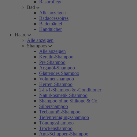
Rasurpflege
Bad
Alle anzeigen
Badaccessoires
Bademäntel
Handtücher
Haare
Alle anzeigen
Shampoos
Alle anzeigen
Keratin-Shampoo
Pre-Shampoo
Arganöl-Shampoo
Glättendes Shampoo
Volumenshampoo
Herren-Shampoo
2-in-1-Shampoo & -Conditioner
Naturkosmetik-Shampoo
Shampoo ohne Silikone & Co.
Silbershampoo
Teebaumöl-Shampoo
Tiefenreinigungsshampoo
Tönungsshampoo
Trockenshampoo
Anti-Schuppen-Shampoo