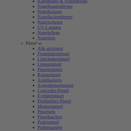
Kunstnägel & Nageldesign
Nagelhautentferner
Nagelknipser
Nagellackentferner
Nagelscheren
UV-Lampen
Nagelpflege
Nagelsets
Pinsel
Alle anzeigen
Foundationpinsel
Lidschattenpinsel
Lippenpinsel
Pinselreiniger
Rougepinsel
Applikatoren
Augenbrauenpinsel
Concealer-Pinsel
Eyelinerpinsel
Highlighter-Pinsel
Maskenpinsel
Pinselsets
Pinseltaschen
Puderpinsel
Puderquasten