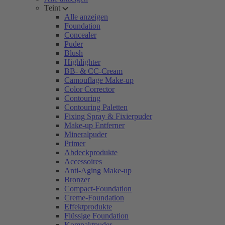
Teint
Alle anzeigen
Foundation
Concealer
Puder
Blush
Highlighter
BB- & CC-Cream
Camouflage Make-up
Color Corrector
Contouring
Contouring Paletten
Fixing Spray & Fixierpuder
Make-up Entferner
Mineralpuder
Primer
Abdeckprodukte
Accessoires
Anti-Aging Make-up
Bronzer
Compact-Foundation
Creme-Foundation
Effektprodukte
Flüssige Foundation
Kompaktpuder