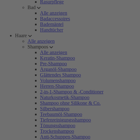
Rasurpflege
Bad
Alle anzeigen
Badaccessoires
Bademäntel
Handtücher
Haare
Alle anzeigen
Shampoos
Alle anzeigen
Keratin-Shampoo
Pre-Shampoo
Arganöl-Shampoo
Glättendes Shampoo
Volumenshampoo
Herren-Shampoo
2-in-1-Shampoo & -Conditioner
Naturkosmetik-Shampoo
Shampoo ohne Silikone & Co.
Silbershampoo
Teebaumöl-Shampoo
Tiefenreinigungsshampoo
Tönungsshampoo
Trockenshampoo
Anti-Schuppen-Shampoo