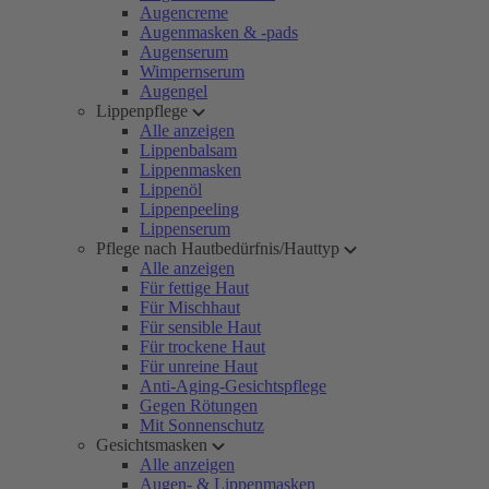
Augencreme
Augenmasken & -pads
Augenserum
Wimpernserum
Augengel
Lippenpflege
Alle anzeigen
Lippenbalsam
Lippenmasken
Lippenöl
Lippenpeeling
Lippenserum
Pflege nach Hautbedürfnis/Hauttyp
Alle anzeigen
Für fettige Haut
Für Mischhaut
Für sensible Haut
Für trockene Haut
Für unreine Haut
Anti-Aging-Gesichtspflege
Gegen Rötungen
Mit Sonnenschutz
Gesichtsmasken
Alle anzeigen
Augen- & Lippenmasken