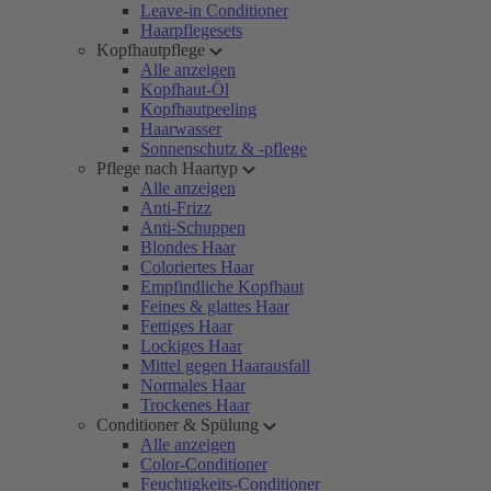
Leave-in Conditioner
Haarpflegesets
Kopfhautpflege
Alle anzeigen
Kopfhaut-Öl
Kopfhautpeeling
Haarwasser
Sonnenschutz & -pflege
Pflege nach Haartyp
Alle anzeigen
Anti-Frizz
Anti-Schuppen
Blondes Haar
Coloriertes Haar
Empfindliche Kopfhaut
Feines & glattes Haar
Fettiges Haar
Lockiges Haar
Mittel gegen Haarausfall
Normales Haar
Trockenes Haar
Conditioner & Spülung
Alle anzeigen
Color-Conditioner
Feuchtigkeits-Conditioner