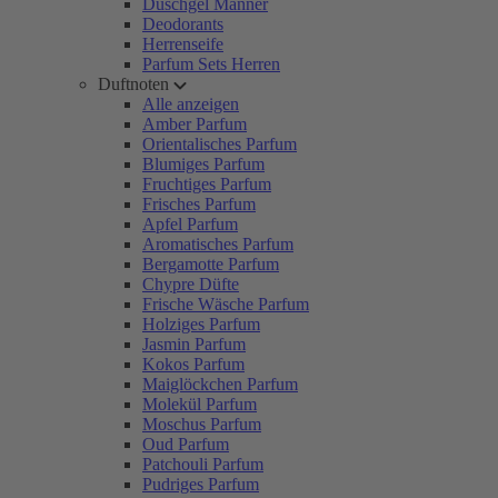
Duschgel Männer
Deodorants
Herrenseife
Parfum Sets Herren
Duftnoten
Alle anzeigen
Amber Parfum
Orientalisches Parfum
Blumiges Parfum
Fruchtiges Parfum
Frisches Parfum
Apfel Parfum
Aromatisches Parfum
Bergamotte Parfum
Chypre Düfte
Frische Wäsche Parfum
Holziges Parfum
Jasmin Parfum
Kokos Parfum
Maiglöckchen Parfum
Molekül Parfum
Moschus Parfum
Oud Parfum
Patchouli Parfum
Pudriges Parfum