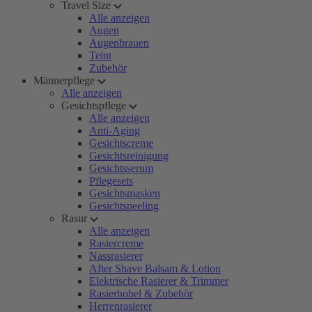
Travel Size
Alle anzeigen
Augen
Augenbrauen
Teint
Zubehör
Männerpflege
Alle anzeigen
Gesichtspflege
Alle anzeigen
Anti-Aging
Gesichtscreme
Gesichtsreinigung
Gesichtsserum
Pflegesets
Gesichtsmasken
Gesichtspeeling
Rasur
Alle anzeigen
Rasiercreme
Nassrasierer
After Shave Balsam & Lotion
Elektrische Rasierer & Trimmer
Rasierhobel & Zubehör
Herrenrasierer