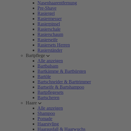
Nasenhaarentfernung
Pre-Shave
Rasiergel
Rasiermesser
Rasierpinsel
Rasierschale
Rasierschaum
Rasierseife
Rasiersets Herren
Rasierständer
Bartpflege
Alle anzeigen
Bartbalsam
Bartkämme & Bartbürsten
Bartöle
Bartschneider & Barttrimmer
Bartseife & Bartshampoo
Bartpflegesets
Bartscheren
Haare
Alle anzeigen
Shampoo
Pomade
Haarstyling
Haarausfall & Haarwuchs