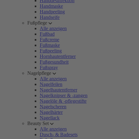
Handdesinfektion
Handmaske
Handpeeling
Handseife
Fußpflege
Alle anzeigen
Fußbad
Fußcreme
Fußmaske
Fußpeeling
Hornhautentferner
Fußgesundheit
Fußspray
Nagelpflege
Alle anzeigen
Nagelfeilen
Nagelhautentferner
Nagelknipser & -zangen
Nagelöle & -pflegestifte
Nagelscheren
Nagelhärter
Nagellack
Beauty Set
Alle anzeigen
Dusch- & Badesets