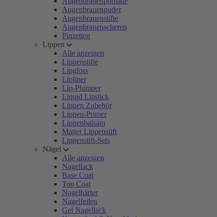
Augenbrauenpomade
Augenbrauenpuder
Augenbrauenstifte
Augenbrauenscheren
Pinzetten
Lippen
Alle anzeigen
Lippenstifte
Lipgloss
Lipliner
Lip-Plumper
Liquid Lipstick
Lippen Zubehör
Lippen-Primer
Lippenbalsam
Matter Lippenstift
Lippenstift-Sets
Nägel
Alle anzeigen
Nagellack
Base Coat
Top Coat
Nagelhärter
Nagelfeilen
Gel Nagellack