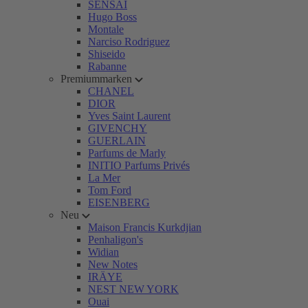
SENSAI
Hugo Boss
Montale
Narciso Rodriguez
Shiseido
Rabanne
Premiummarken
CHANEL
DIOR
Yves Saint Laurent
GIVENCHY
GUERLAIN
Parfums de Marly
INITIO Parfums Privés
La Mer
Tom Ford
EISENBERG
Neu
Maison Francis Kurkdjian
Penhaligon's
Widian
New Notes
IRÄYE
NEST NEW YORK
Ouai