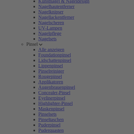
Kunstnägel & Nageldesign
Nagelhautentferner
Nagelknipser
Nagellackentferner
Nagelscheren
UV-Lampen
Nagelpflege
Nagelsets
Pinsel
Alle anzeigen
Foundationpinsel
Lidschattenpinsel
Lippenpinsel
Pinselreiniger
Rougepinsel
Applikatoren
Augenbrauenpinsel
Concealer-Pinsel
Eyelinerpinsel
Highlighter-Pinsel
Maskenpinsel
Pinselsets
Pinseltaschen
Puderpinsel
Puderquasten