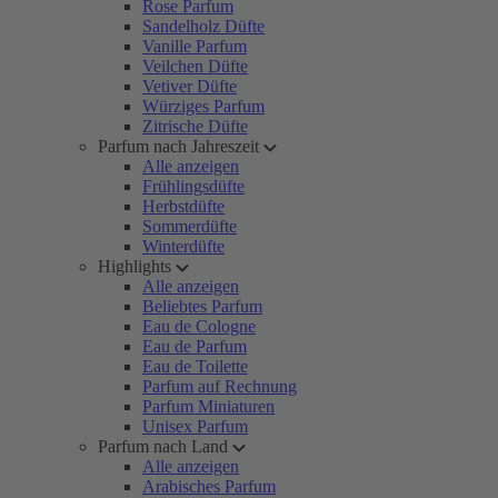
Rose Parfum
Sandelholz Düfte
Vanille Parfum
Veilchen Düfte
Vetiver Düfte
Würziges Parfum
Zitrische Düfte
Parfum nach Jahreszeit
Alle anzeigen
Frühlingsdüfte
Herbstdüfte
Sommerdüfte
Winterdüfte
Highlights
Alle anzeigen
Beliebtes Parfum
Eau de Cologne
Eau de Parfum
Eau de Toilette
Parfum auf Rechnung
Parfum Miniaturen
Unisex Parfum
Parfum nach Land
Alle anzeigen
Arabisches Parfum