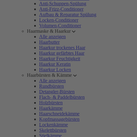
Anti-Schuppen-Spülung
Anti-Frizz-Conditioner
Aufbau & Reparatur Spülung
Locken-Conditioner
Volumen-Conditioner
Haarmaske & Haarkur
Alle anzeigen
Haarbutter
Haarkur trockenes Haar
Haarkur gefärbtes Haar
Haarkur Feuchtigkeit
Haarkur Keratin
Haarkur Locken
Haarbürsten & Kämme
Alle anzeigen
Rundbürsten
Detangler-Bürsten
Flach- & Paddelbürsten
Holzbürsten
Haarkämme
Haarschneidekämme
Kopfmassagebürsten
Lockenkämme
Skelettbürsten
Stielkämme