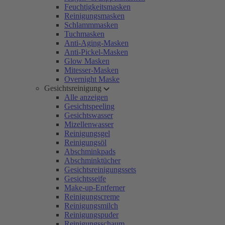
Feuchtigkeitsmasken
Reinigungsmasken
Schlammmasken
Tuchmasken
Anti-Aging-Masken
Anti-Pickel-Masken
Glow Masken
Mitesser-Masken
Overnight Maske
Gesichtsreinigung
Alle anzeigen
Gesichtspeeling
Gesichtswasser
Mizellenwasser
Reinigungsgel
Reinigungsöl
Abschminkpads
Abschminktücher
Gesichtsreinigungssets
Gesichtsseife
Make-up-Entferner
Reinigungscreme
Reinigungsmilch
Reinigungspuder
Reinigungsschaum