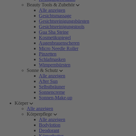
Beauty Tools & Zubehör
Alle anzeigen
Gesichtsmassage
Gesichtsreinigungsbürsten
Gesichtsreinigungstools
Gua Sha Steine
Kosmetikspiegel
Augenbrauenscheren
Micro Needle Roller
Pinzetten
Schlafmasken
Wimpernbürsten
Sonne & Schutz
Alle anzeigen
After Sun
Selbstbräuner
Sonnencreme
Sonnen-Make-up
Körper
Alle anzeigen
Körperpflege
Alle anzeigen
Bodylotion
Deodorant
Körperbutter