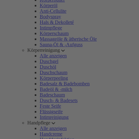
Körperöl
Anti-Cellulite
Bodyspray
Hals & Dekolleté
Intimpflege
Körperschaum
Massageöle & ätherische Öle
Sauna-Öl & -Aufguss
Körperreinigung
Alle anzeigen
Duschgel
Duschöl
Duschschaum
Körperpeeling
Badesalz & Badebomben
Badeöl & -milch
Badeschaum
Dusch- & Badesets
Feste Seife
Flüssigseife
Intimreinigung
Handpflege
Alle anzeigen
Handcreme