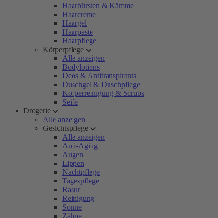
Haarbürsten & Kämme
Haarcreme
Haargel
Haarpaste
Haarpflege
Körperpflege
Alle anzeigen
Bodylotions
Deos & Antitranspirants
Duschgel & Duschpflege
Körperreinigung & Scrubs
Seife
Drogerie
Alle anzeigen
Gesichtspflege
Alle anzeigen
Anti-Aging
Augen
Lippen
Nachtpflege
Tagespflege
Rasur
Reinigung
Sonne
Zähne