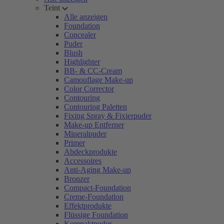
Teint
Alle anzeigen
Foundation
Concealer
Puder
Blush
Highlighter
BB- & CC-Cream
Camouflage Make-up
Color Corrector
Contouring
Contouring Paletten
Fixing Spray & Fixierpuder
Make-up Entferner
Mineralpuder
Primer
Abdeckprodukte
Accessoires
Anti-Aging Make-up
Bronzer
Compact-Foundation
Creme-Foundation
Effektprodukte
Flüssige Foundation
Kompaktpuder