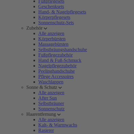
Fußpflegesets
Geschenksets
Hand- & Nagelpflegesets
Körperpflegesets
Sonnenschutz-Sets
Zubehör
Alle anzeigen
Körperbürsten
Massagebürsten
Selbstbräungshandschuhe
Fußpflegezubehör
Hand & Fuß-Schmuck
Nagelpflegezubehör
Peelinghandschuhe
Pflege Accessoires
Waschlappen
Sonne & Schutz
Alle anzeigen
After Sun
Selbstbräuner
Sonnenschutz
Haarentfernung
Alle anzeigen
Kalt- & Warmwachs
Rasierer