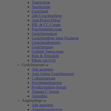
Tagescreme
Nachtcreme
Gesichtsöl
24h-Gesichtspflege
Anti-Pickel-Pflege
BB- & CC-Cream
Feuchtigkeitscreme
Gesichtsmasken
Gesichtspflege ohne Parabene
Gesichtspflegesets
Gesichtsspray
Getönte Tagescreme
Hals & Dekolleté
Pflege mit Q10
Gesichtsserum
Alle anzeigen
Anti-Aging-Gesichtsserum
Collagenserum
Feuchtigkeitsserum
Hyaluronsäure-Serum
Vitamin C Serum
Ampullen
Augenpflege
Alle anzeigen
Augenbrauenserum