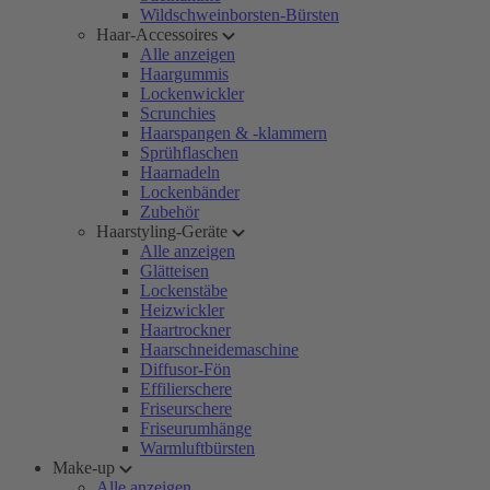
Wildschweinborsten-Bürsten
Haar-Accessoires
Alle anzeigen
Haargummis
Lockenwickler
Scrunchies
Haarspangen & -klammern
Sprühflaschen
Haarnadeln
Lockenbänder
Zubehör
Haarstyling-Geräte
Alle anzeigen
Glätteisen
Lockenstäbe
Heizwickler
Haartrockner
Haarschneidemaschine
Diffusor-Fön
Effilierschere
Friseurschere
Friseurumhänge
Warmluftbürsten
Make-up
Alle anzeigen