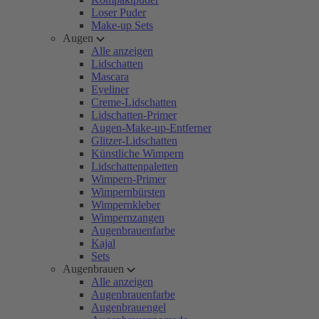
Loser Puder
Make-up Sets
Augen
Alle anzeigen
Lidschatten
Mascara
Eyeliner
Creme-Lidschatten
Lidschatten-Primer
Augen-Make-up-Entferner
Glitzer-Lidschatten
Künstliche Wimpern
Lidschattenpaletten
Wimpern-Primer
Wimpernbürsten
Wimpernkleber
Wimpernzangen
Augenbrauenfarbe
Kajal
Sets
Augenbrauen
Alle anzeigen
Augenbrauenfarbe
Augenbrauengel