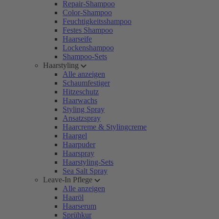
Repair-Shampoo
Color-Shampoo
Feuchtigkeitsshampoo
Festes Shampoo
Haarseife
Lockenshampoo
Shampoo-Sets
Haarstyling
Alle anzeigen
Schaumfestiger
Hitzeschutz
Haarwachs
Styling Spray
Ansatzspray
Haarcreme & Stylingcreme
Haargel
Haarpuder
Haarspray
Haarstyling-Sets
Sea Salt Spray
Leave-In Pflege
Alle anzeigen
Haaröl
Haarserum
Sprühkur