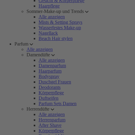
Gesicht & Körperpflege
Haarpflege
Sommer-Make-up und Trends
Alle anzeigen
Mists & Setting Sprays
Wasserfestes Make-up
Nagellack
Beach Hair stylen
Parfum
Alle anzeigen
Damendüfte
Alle anzeigen
Damenparfum
Haarparfum
Bodyspray
Duschgel Frauen
Deodorants
Körperpflege
Duftseifen
Parfum Sets Damen
Herrendüfte
Alle anzeigen
Herrenparfum
After Shave
Körperpflege