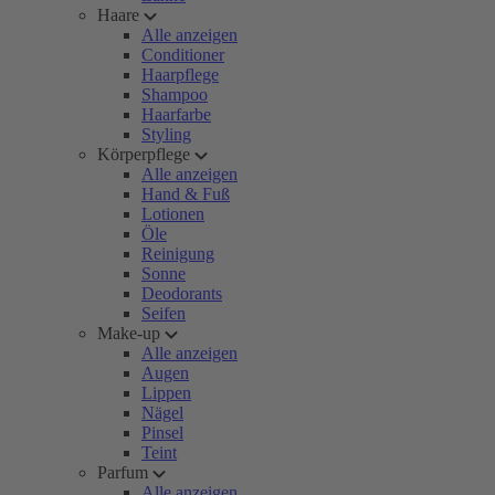
Haare
Alle anzeigen
Conditioner
Haarpflege
Shampoo
Haarfarbe
Styling
Körperpflege
Alle anzeigen
Hand & Fuß
Lotionen
Öle
Reinigung
Sonne
Deodorants
Seifen
Make-up
Alle anzeigen
Augen
Lippen
Nägel
Pinsel
Teint
Parfum
Alle anzeigen