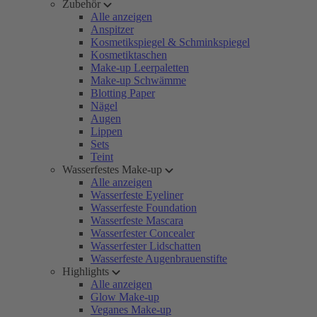
Zubehör
Alle anzeigen
Anspitzer
Kosmetikspiegel & Schminkspiegel
Kosmetiktaschen
Make-up Leerpaletten
Make-up Schwämme
Blotting Paper
Nägel
Augen
Lippen
Sets
Teint
Wasserfestes Make-up
Alle anzeigen
Wasserfeste Eyeliner
Wasserfeste Foundation
Wasserfeste Mascara
Wasserfester Concealer
Wasserfester Lidschatten
Wasserfeste Augenbrauenstifte
Highlights
Alle anzeigen
Glow Make-up
Veganes Make-up