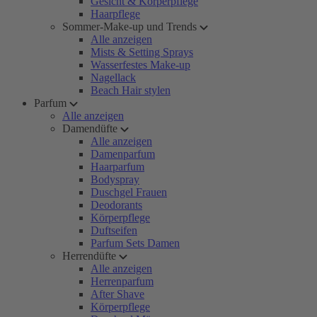
Gesicht & Körperpflege
Haarpflege
Sommer-Make-up und Trends
Alle anzeigen
Mists & Setting Sprays
Wasserfestes Make-up
Nagellack
Beach Hair stylen
Parfum
Alle anzeigen
Damendüfte
Alle anzeigen
Damenparfum
Haarparfum
Bodyspray
Duschgel Frauen
Deodorants
Körperpflege
Duftseifen
Parfum Sets Damen
Herrendüfte
Alle anzeigen
Herrenparfum
After Shave
Körperpflege