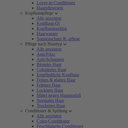
Leave-in Conditioner
Haarpflegesets
Kopfhautpflege
Alle anzeigen
Kopfhaut-Öl
Kopfhautpeeling
Haarwasser
Sonnenschutz & -pflege
Pflege nach Haartyp
Alle anzeigen
Anti-Frizz
Anti-Schuppen
Blondes Haar
Coloriertes Haar
Empfindliche Kopfhaut
Feines & glattes Haar
Fettiges Haar
Lockiges Haar
Mittel gegen Haarausfall
Normales Haar
Trockenes Haar
Conditioner & Spülung
Alle anzeigen
Color-Conditioner
Feuchtigkeits-Conditioner