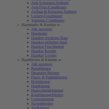
Anti-Schuppen-Spülung
Anti-Frizz-Conditioner
Aufbau & Reparatur Spülung
Locken-Conditioner
Volumen-Conditioner
Haarmaske & Haarkur
Alle anzeigen
Haarbutter
Haarkur trockenes Haar
Haarkur gefärbtes Haar
Haarkur Feuchtigkeit
Haarkur Keratin
Haarkur Locken
Haarbürsten & Kämme
Alle anzeigen
Rundbürsten
Detangler-Bürsten
Flach- & Paddelbürsten
Holzbürsten
Haarkämme
Haarschneidekämme
Kopfmassagebürsten
Lockenkämme
Skelettbürsten
Stielkämme