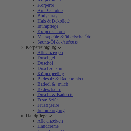
Körperöl
Anti-Cellulite
Bodyspray
Hals & Dekolleté
Intimpflege
Körperschaum
Massageöle & ätherische Öle
Sauna-Öl & -Aufguss
Körperreinigung
Alle anzeigen
Duschgel
Duschöl
Duschschaum
Körperpeeling
Badesalz & Badebomben
Badeöl & -milch
Badeschaum
Dusch- & Badesets
Feste Seife
Flüssigseife
Intimreinigung
Handpflege
Alle anzeigen
Handcreme