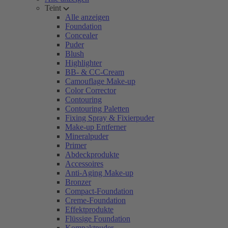
Teint
Alle anzeigen
Foundation
Concealer
Puder
Blush
Highlighter
BB- & CC-Cream
Camouflage Make-up
Color Corrector
Contouring
Contouring Paletten
Fixing Spray & Fixierpuder
Make-up Entferner
Mineralpuder
Primer
Abdeckprodukte
Accessoires
Anti-Aging Make-up
Bronzer
Compact-Foundation
Creme-Foundation
Effektprodukte
Flüssige Foundation
Kompaktpuder