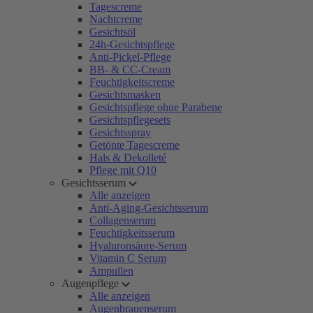
Tagescreme
Nachtcreme
Gesichtsöl
24h-Gesichtspflege
Anti-Pickel-Pflege
BB- & CC-Cream
Feuchtigkeitscreme
Gesichtsmasken
Gesichtspflege ohne Parabene
Gesichtspflegesets
Gesichtsspray
Getönte Tagescreme
Hals & Dekolleté
Pflege mit Q10
Gesichtsserum
Alle anzeigen
Anti-Aging-Gesichtsserum
Collagenserum
Feuchtigkeitsserum
Hyaluronsäure-Serum
Vitamin C Serum
Ampullen
Augenpflege
Alle anzeigen
Augenbrauenserum