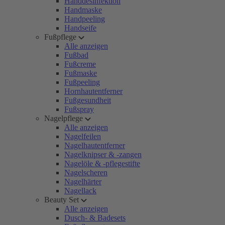
Handdesinfektion
Handmaske
Handpeeling
Handseife
Fußpflege
Alle anzeigen
Fußbad
Fußcreme
Fußmaske
Fußpeeling
Hornhautentferner
Fußgesundheit
Fußspray
Nagelpflege
Alle anzeigen
Nagelfeilen
Nagelhautentferner
Nagelknipser & -zangen
Nagelöle & -pflegestifte
Nagelscheren
Nagelhärter
Nagellack
Beauty Set
Alle anzeigen
Dusch- & Badesets