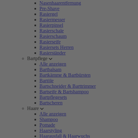
Nasenhaarentfernung
Pre-Shave
Rasiergel
Rasiermesser
Rasierpinsel
Rasierschale
Rasierschaum
Rasierseife
Rasiersets Herren
Rasierständer
Bartpflege
Alle anzeigen
Bartbalsam
Bartkämme & Bartbürsten
Bartöle
Bartschneider & Barttrimmer
Bartseife & Bartshampoo
Bartpflegesets
Bartscheren
Haare
Alle anzeigen
Shampoo
Pomade
Haarstyling
Haarausfall & Haarwuchs