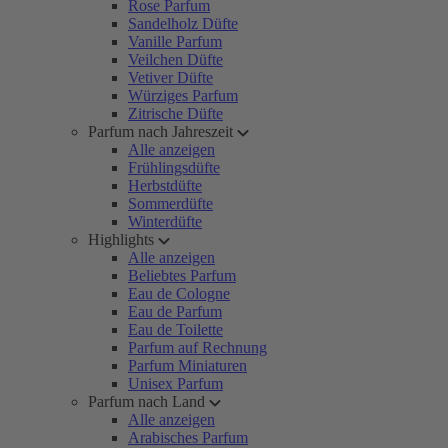
Rose Parfum
Sandelholz Düfte
Vanille Parfum
Veilchen Düfte
Vetiver Düfte
Würziges Parfum
Zitrische Düfte
Parfum nach Jahreszeit
Alle anzeigen
Frühlingsdüfte
Herbstdüfte
Sommerdüfte
Winterdüfte
Highlights
Alle anzeigen
Beliebtes Parfum
Eau de Cologne
Eau de Parfum
Eau de Toilette
Parfum auf Rechnung
Parfum Miniaturen
Unisex Parfum
Parfum nach Land
Alle anzeigen
Arabisches Parfum