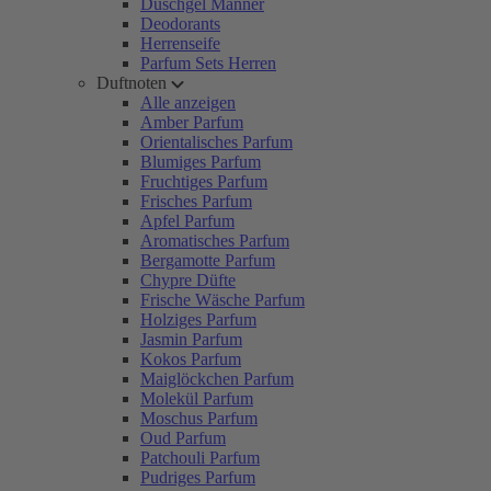
Duschgel Männer
Deodorants
Herrenseife
Parfum Sets Herren
Duftnoten
Alle anzeigen
Amber Parfum
Orientalisches Parfum
Blumiges Parfum
Fruchtiges Parfum
Frisches Parfum
Apfel Parfum
Aromatisches Parfum
Bergamotte Parfum
Chypre Düfte
Frische Wäsche Parfum
Holziges Parfum
Jasmin Parfum
Kokos Parfum
Maiglöckchen Parfum
Molekül Parfum
Moschus Parfum
Oud Parfum
Patchouli Parfum
Pudriges Parfum