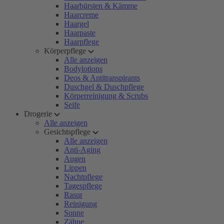
Haarbürsten & Kämme
Haarcreme
Haargel
Haarpaste
Haarpflege
Körperpflege
Alle anzeigen
Bodylotions
Deos & Antitranspirants
Duschgel & Duschpflege
Körperreinigung & Scrubs
Seife
Drogerie
Alle anzeigen
Gesichtspflege
Alle anzeigen
Anti-Aging
Augen
Lippen
Nachtpflege
Tagespflege
Rasur
Reinigung
Sonne
Zähne