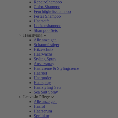
Repair-Shampoo
Color-Shampoo
Feuchtigkeitsshampoo
Festes Shampoo
Haarseife
Lockenshampoo
Shampoo-Sets
Haarstyling
Alle anzeigen
Schaumfestiger
Hitzeschutz
Haarwachs
Styling Spray
Ansatzspray
Haarcreme & Stylingcreme
Haargel
Haarpuder
Haarspray
Haarstyling-Sets
Sea Salt Spray
Leave-In Pflege
Alle anzeigen
Haaröl
Haarserum
Sprühkur