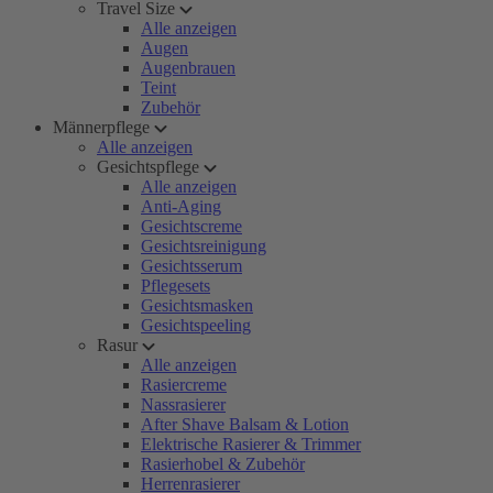
Travel Size
Alle anzeigen
Augen
Augenbrauen
Teint
Zubehör
Männerpflege
Alle anzeigen
Gesichtspflege
Alle anzeigen
Anti-Aging
Gesichtscreme
Gesichtsreinigung
Gesichtsserum
Pflegesets
Gesichtsmasken
Gesichtspeeling
Rasur
Alle anzeigen
Rasiercreme
Nassrasierer
After Shave Balsam & Lotion
Elektrische Rasierer & Trimmer
Rasierhobel & Zubehör
Herrenrasierer