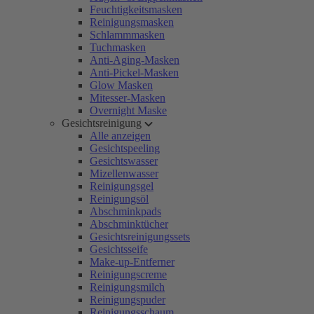
Feuchtigkeitsmasken
Reinigungsmasken
Schlammmasken
Tuchmasken
Anti-Aging-Masken
Anti-Pickel-Masken
Glow Masken
Mitesser-Masken
Overnight Maske
Gesichtsreinigung
Alle anzeigen
Gesichtspeeling
Gesichtswasser
Mizellenwasser
Reinigungsgel
Reinigungsöl
Abschminkpads
Abschminktücher
Gesichtsreinigungssets
Gesichtsseife
Make-up-Entferner
Reinigungscreme
Reinigungsmilch
Reinigungspuder
Reinigungsschaum