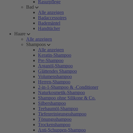
Rasurpflege
Bad
Alle anzeigen
Badaccessoires
Bademäntel
Handtücher
Haare
Alle anzeigen
Shampoos
Alle anzeigen
Keratin-Shampoo
Pre-Shampoo
Arganöl-Shampoo
Glättendes Shampoo
Volumenshampoo
Herren-Shampoo
2-in-1-Shampoo & -Conditioner
Naturkosmetik-Shampoo
Shampoo ohne Silikone & Co.
Silbershampoo
Teebaumöl-Shampoo
Tiefenreinigungsshampoo
Tönungsshampoo
Trockenshampoo
Anti-Schuppen-Shampoo