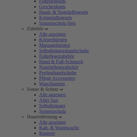
Fußpflegesets
Geschenksets
Hand- & Nagelpflegesets
Körperpflegesets
Sonnenschutz-Sets
Zubehör
Alle anzeigen
Körperbürsten
Massagebürsten
Selbstbräungshandschuhe
Fußpflegezubehör
Hand & Fuß-Schmuck
Nagelpflegezubehör
Peelinghandschuhe
Pflege Accessoires
Waschlappen
Sonne & Schutz
Alle anzeigen
After Sun
Selbstbräuner
Sonnenschutz
Haarentfernung
Alle anzeigen
Kalt- & Warmwachs
Rasierer