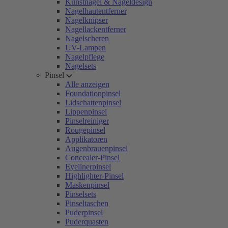
Kunstnägel & Nageldesign
Nagelhautentferner
Nagelknipser
Nagellackentferner
Nagelscheren
UV-Lampen
Nagelpflege
Nagelsets
Pinsel
Alle anzeigen
Foundationpinsel
Lidschattenpinsel
Lippenpinsel
Pinselreiniger
Rougepinsel
Applikatoren
Augenbrauenpinsel
Concealer-Pinsel
Eyelinerpinsel
Highlighter-Pinsel
Maskenpinsel
Pinselsets
Pinseltaschen
Puderpinsel
Puderquasten