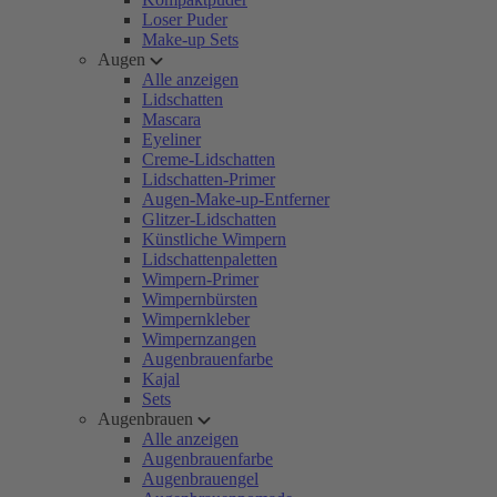
Loser Puder
Make-up Sets
Augen
Alle anzeigen
Lidschatten
Mascara
Eyeliner
Creme-Lidschatten
Lidschatten-Primer
Augen-Make-up-Entferner
Glitzer-Lidschatten
Künstliche Wimpern
Lidschattenpaletten
Wimpern-Primer
Wimpernbürsten
Wimpernkleber
Wimpernzangen
Augenbrauenfarbe
Kajal
Sets
Augenbrauen
Alle anzeigen
Augenbrauenfarbe
Augenbrauengel