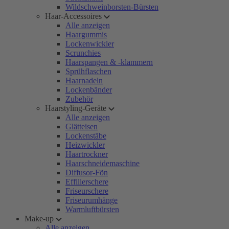
Wildschweinborsten-Bürsten
Haar-Accessoires
Alle anzeigen
Haargummis
Lockenwickler
Scrunchies
Haarspangen & -klammern
Sprühflaschen
Haarnadeln
Lockenbänder
Zubehör
Haarstyling-Geräte
Alle anzeigen
Glätteisen
Lockenstäbe
Heizwickler
Haartrockner
Haarschneidemaschine
Diffusor-Fön
Effilierschere
Friseurschere
Friseurumhänge
Warmluftbürsten
Make-up
Alle anzeigen