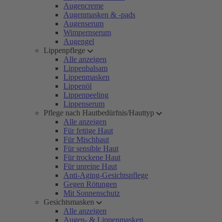
Augencreme
Augenmasken & -pads
Augenserum
Wimpernserum
Augengel
Lippenpflege
Alle anzeigen
Lippenbalsam
Lippenmasken
Lippenöl
Lippenpeeling
Lippenserum
Pflege nach Hautbedürfnis/Hauttyp
Alle anzeigen
Für fettige Haut
Für Mischhaut
Für sensible Haut
Für trockene Haut
Für unreine Haut
Anti-Aging-Gesichtspflege
Gegen Rötungen
Mit Sonnenschutz
Gesichtsmasken
Alle anzeigen
Augen- & Lippenmasken