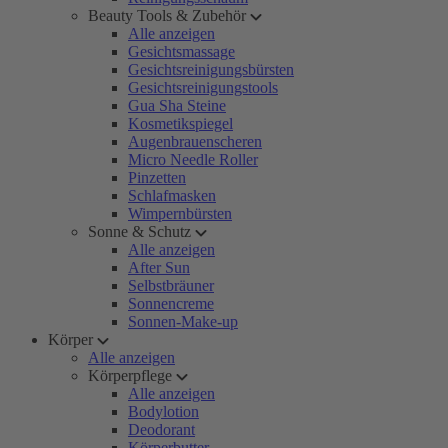
Beauty Tools & Zubehör
Alle anzeigen
Gesichtsmassage
Gesichtsreinigungsbürsten
Gesichtsreinigungstools
Gua Sha Steine
Kosmetikspiegel
Augenbrauenscheren
Micro Needle Roller
Pinzetten
Schlafmasken
Wimpernbürsten
Sonne & Schutz
Alle anzeigen
After Sun
Selbstbräuner
Sonnencreme
Sonnen-Make-up
Körper
Alle anzeigen
Körperpflege
Alle anzeigen
Bodylotion
Deodorant
Körperbutter