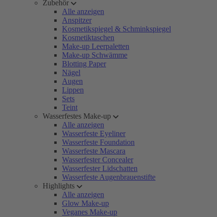
Zubehör
Alle anzeigen
Anspitzer
Kosmetikspiegel & Schminkspiegel
Kosmetiktaschen
Make-up Leerpaletten
Make-up Schwämme
Blotting Paper
Nägel
Augen
Lippen
Sets
Teint
Wasserfestes Make-up
Alle anzeigen
Wasserfeste Eyeliner
Wasserfeste Foundation
Wasserfeste Mascara
Wasserfester Concealer
Wasserfester Lidschatten
Wasserfeste Augenbrauenstifte
Highlights
Alle anzeigen
Glow Make-up
Veganes Make-up