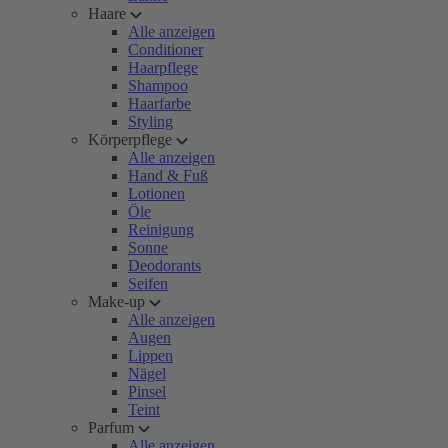
Haare
Alle anzeigen
Conditioner
Haarpflege
Shampoo
Haarfarbe
Styling
Körperpflege
Alle anzeigen
Hand & Fuß
Lotionen
Öle
Reinigung
Sonne
Deodorants
Seifen
Make-up
Alle anzeigen
Augen
Lippen
Nägel
Pinsel
Teint
Parfum
Alle anzeigen