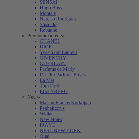
SENSAI
Hugo Boss
Montale
Narciso Rodriguez
Shiseido
Rabanne
Premiummarken
CHANEL
DIOR
Yves Saint Laurent
GIVENCHY
GUERLAIN
Parfums de Marly
INITIO Parfums Privés
La Mer
Tom Ford
EISENBERG
Neu
Maison Francis Kurkdjian
Penhaligon's
Widian
New Notes
IRÄYE
NEST NEW YORK
Ouai