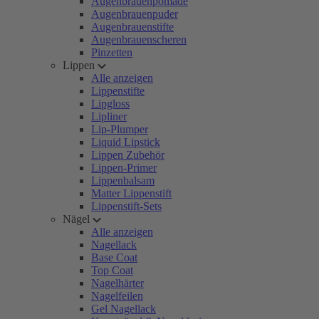
Augenbrauenpomade
Augenbrauenpuder
Augenbrauenstifte
Augenbrauenscheren
Pinzetten
Lippen
Alle anzeigen
Lippenstifte
Lipgloss
Lipliner
Lip-Plumper
Liquid Lipstick
Lippen Zubehör
Lippen-Primer
Lippenbalsam
Matter Lippenstift
Lippenstift-Sets
Nägel
Alle anzeigen
Nagellack
Base Coat
Top Coat
Nagelhärter
Nagelfeilen
Gel Nagellack