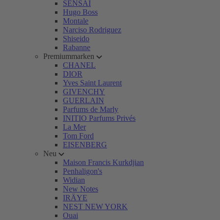
SENSAI
Hugo Boss
Montale
Narciso Rodriguez
Shiseido
Rabanne
Premiummarken
CHANEL
DIOR
Yves Saint Laurent
GIVENCHY
GUERLAIN
Parfums de Marly
INITIO Parfums Privés
La Mer
Tom Ford
EISENBERG
Neu
Maison Francis Kurkdjian
Penhaligon's
Widian
New Notes
IRÄYE
NEST NEW YORK
Ouai