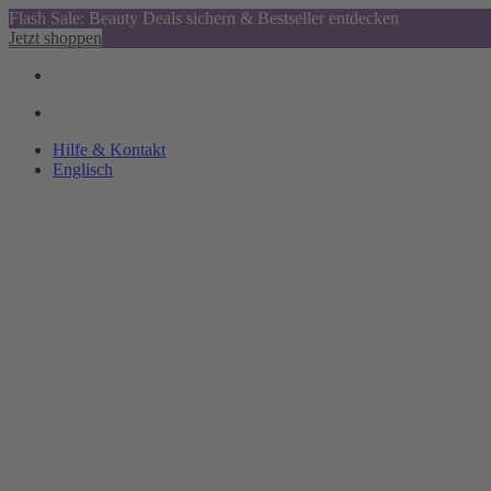
Flash Sale: Beauty Deals sichern & Bestseller entdecken
Jetzt shoppen
Hilfe & Kontakt
Englisch