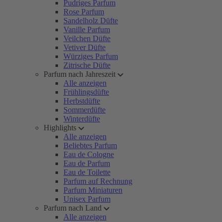
Pudriges Parfum
Rose Parfum
Sandelholz Düfte
Vanille Parfum
Veilchen Düfte
Vetiver Düfte
Würziges Parfum
Zitrische Düfte
Parfum nach Jahreszeit
Alle anzeigen
Frühlingsdüfte
Herbstdüfte
Sommerdüfte
Winterdüfte
Highlights
Alle anzeigen
Beliebtes Parfum
Eau de Cologne
Eau de Parfum
Eau de Toilette
Parfum auf Rechnung
Parfum Miniaturen
Unisex Parfum
Parfum nach Land
Alle anzeigen