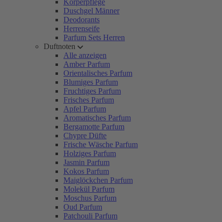
Körperpflege
Duschgel Männer
Deodorants
Herrenseife
Parfum Sets Herren
Duftnoten
Alle anzeigen
Amber Parfum
Orientalisches Parfum
Blumiges Parfum
Fruchtiges Parfum
Frisches Parfum
Apfel Parfum
Aromatisches Parfum
Bergamotte Parfum
Chypre Düfte
Frische Wäsche Parfum
Holziges Parfum
Jasmin Parfum
Kokos Parfum
Maiglöckchen Parfum
Molekül Parfum
Moschus Parfum
Oud Parfum
Patchouli Parfum