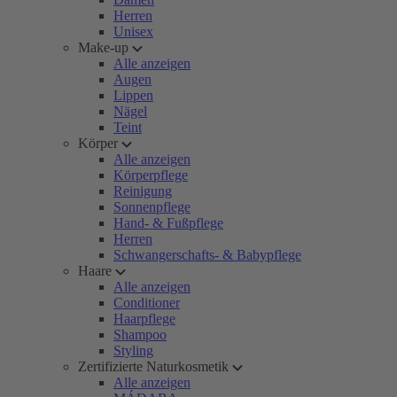
Herren
Unisex
Make-up
Alle anzeigen
Augen
Lippen
Nägel
Teint
Körper
Alle anzeigen
Körperpflege
Reinigung
Sonnenpflege
Hand- & Fußpflege
Herren
Schwangerschafts- & Babypflege
Haare
Alle anzeigen
Conditioner
Haarpflege
Shampoo
Styling
Zertifizierte Naturkosmetik
Alle anzeigen