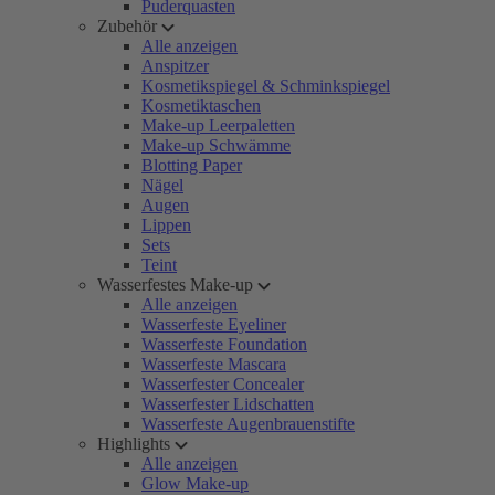
Puderquasten
Zubehör
Alle anzeigen
Anspitzer
Kosmetikspiegel & Schminkspiegel
Kosmetiktaschen
Make-up Leerpaletten
Make-up Schwämme
Blotting Paper
Nägel
Augen
Lippen
Sets
Teint
Wasserfestes Make-up
Alle anzeigen
Wasserfeste Eyeliner
Wasserfeste Foundation
Wasserfeste Mascara
Wasserfester Concealer
Wasserfester Lidschatten
Wasserfeste Augenbrauenstifte
Highlights
Alle anzeigen
Glow Make-up