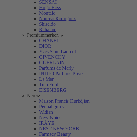
SENSAI
Hugo Boss
Montale
Narciso Rodriguez
Shiseido
Rabanne
Premiummarken
CHANEL
DIOR
Yves Saint Laurent
GIVENCHY
GUERLAIN
Parfums de Marly
INITIO Parfums Privés
La Mer
Tom Ford
EISENBERG
Neu
Maison Francis Kurkdjian
Penhaligon's
Widian
New Notes
IRÄYE
NEST NEW YORK
Farmacy Beauty