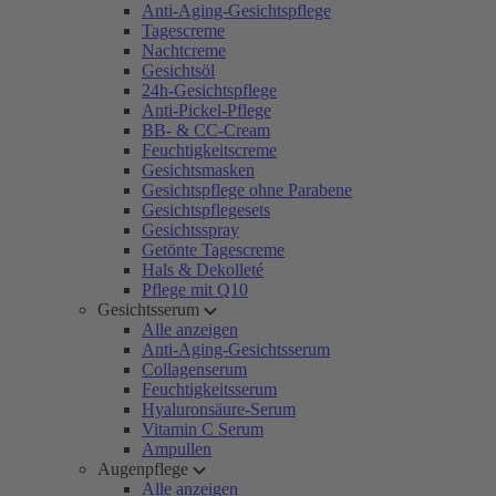
Anti-Aging-Gesichtspflege
Tagescreme
Nachtcreme
Gesichtsöl
24h-Gesichtspflege
Anti-Pickel-Pflege
BB- & CC-Cream
Feuchtigkeitscreme
Gesichtsmasken
Gesichtspflege ohne Parabene
Gesichtspflegesets
Gesichtsspray
Getönte Tagescreme
Hals & Dekolleté
Pflege mit Q10
Gesichtsserum
Alle anzeigen
Anti-Aging-Gesichtsserum
Collagenserum
Feuchtigkeitsserum
Hyaluronsäure-Serum
Vitamin C Serum
Ampullen
Augenpflege
Alle anzeigen