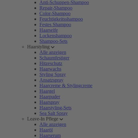
Anti-Schuppen-Shampoo
Repair-Shampoo
Color-Shampoo
Feuchtigkeitsshampoo
Festes Shampoo
Haarseife
Lockenshampoo
Shampoo-Sets
Haarstyling
Alle anzeigen
Schaumfestiger
Hitzeschutz
Haarwachs
Styling Spray
Ansatzspray
Haarcreme & Stylingcreme
Haargel
Haarpuder
Haarspray
Haarstyling-Sets
Sea Salt Spray
Leave-In Pflege
Alle anzeigen
Haaröl
Haarserum