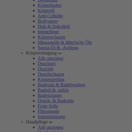
Körperbutter
Körperöl
Anti-Cellulite
Bodyspray
Hals & Dekolleté
Intimpflege
Körperschaum
Massageöle & ätherische Öle
Sauna-Öl & -Aufguss
Körperreinigung
Alle anzeigen
Duschgel
Duschöl
Duschschaum
Körperpeeling
Badesalz & Badebomben
Badeöl & -milch
Badeschaum
Dusch- & Badesets
Feste Seife
Flüssigseife
Intimreinigung
Handpflege
Alle anzeigen