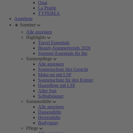
Ouai
La Prairie
TYPEBEA
Angebote
☀️ Sommer
Alle anzeigen
Highlights
Travel Essentials
Beauty-Sommertrends 2026
Sommer-Essentials für ihn
Sonnenpflege
Alle anzeigen
Sonnenschutz fürs Gesicht
Make-up mit LSF
Sonnenschutz für den Körper
Haarpflege mit LSF
After Sun
Selbstbräuner
Sommerdüfte
Alle anzeigen
Damendüfte
Herrendüfte
Bodyspray
Pflege