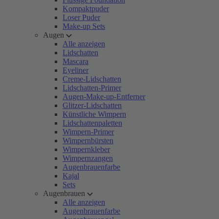
Kompaktpuder
Loser Puder
Make-up Sets
Augen
Alle anzeigen
Lidschatten
Mascara
Eyeliner
Creme-Lidschatten
Lidschatten-Primer
Augen-Make-up-Entferner
Glitzer-Lidschatten
Künstliche Wimpern
Lidschattenpaletten
Wimpern-Primer
Wimpernbürsten
Wimpernkleber
Wimpernzangen
Augenbrauenfarbe
Kajal
Sets
Augenbrauen
Alle anzeigen
Augenbrauenfarbe