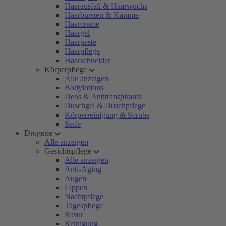
Haarausfall & Haarwuchs
Haarbürsten & Kämme
Haarcreme
Haargel
Haarpaste
Haarpflege
Haarschneider
Körperpflege
Alle anzeigen
Bodylotions
Deos & Antitranspirants
Duschgel & Duschpflege
Körperreinigung & Scrubs
Seife
Drogerie
Alle anzeigen
Gesichtspflege
Alle anzeigen
Anti-Aging
Augen
Lippen
Nachtpflege
Tagespflege
Rasur
Reinigung