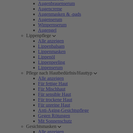
Augenbrauenserum
Augencreme
Augenmasken & -pads
Augenserum
Wimpernserum
Augengel
Lippenpflege
Alle anzeigen
Lippenbalsam
Lippenmasken
Lippenöl
Lippenpeeling
Lippenserum
Pflege nach Hautbedürfnis/Hauttyp
Alle anzeigen
Für fettige Haut
Für Mischhaut
Für sensible Haut
Für trockene Haut
Für unreine Haut
Anti-Aging-Gesichtspflege
Gegen Rötungen
Mit Sonnenschutz
Gesichtsmasken
Alle anzeigen