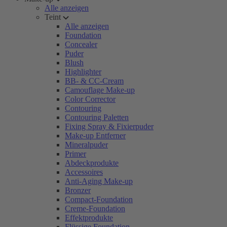
Alle anzeigen
Teint
Alle anzeigen
Foundation
Concealer
Puder
Blush
Highlighter
BB- & CC-Cream
Camouflage Make-up
Color Corrector
Contouring
Contouring Paletten
Fixing Spray & Fixierpuder
Make-up Entferner
Mineralpuder
Primer
Abdeckprodukte
Accessoires
Anti-Aging Make-up
Bronzer
Compact-Foundation
Creme-Foundation
Effektprodukte
Flüssige Foundation