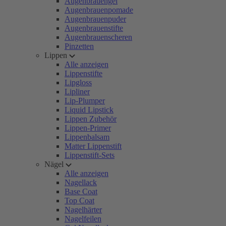
Augenbrauengel
Augenbrauenpomade
Augenbrauenpuder
Augenbrauenstifte
Augenbrauenscheren
Pinzetten
Lippen
Alle anzeigen
Lippenstifte
Lipgloss
Lipliner
Lip-Plumper
Liquid Lipstick
Lippen Zubehör
Lippen-Primer
Lippenbalsam
Matter Lippenstift
Lippenstift-Sets
Nägel
Alle anzeigen
Nagellack
Base Coat
Top Coat
Nagelhärter
Nagelfeilen