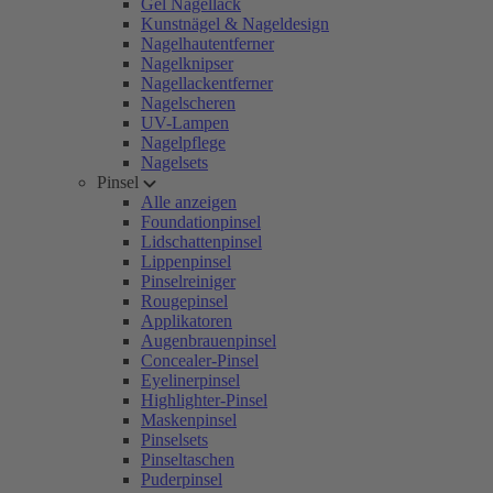
Gel Nagellack
Kunstnägel & Nageldesign
Nagelhautentferner
Nagelknipser
Nagellackentferner
Nagelscheren
UV-Lampen
Nagelpflege
Nagelsets
Pinsel
Alle anzeigen
Foundationpinsel
Lidschattenpinsel
Lippenpinsel
Pinselreiniger
Rougepinsel
Applikatoren
Augenbrauenpinsel
Concealer-Pinsel
Eyelinerpinsel
Highlighter-Pinsel
Maskenpinsel
Pinselsets
Pinseltaschen
Puderpinsel