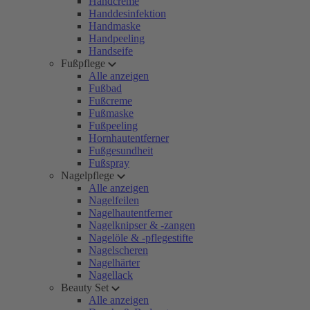
Handcreme
Handdesinfektion
Handmaske
Handpeeling
Handseife
Fußpflege
Alle anzeigen
Fußbad
Fußcreme
Fußmaske
Fußpeeling
Hornhautentferner
Fußgesundheit
Fußspray
Nagelpflege
Alle anzeigen
Nagelfeilen
Nagelhautentferner
Nagelknipser & -zangen
Nagelöle & -pflegestifte
Nagelscheren
Nagelhärter
Nagellack
Beauty Set
Alle anzeigen