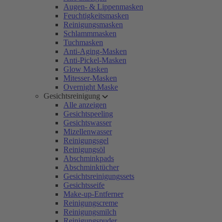
Augen- & Lippenmasken
Feuchtigkeitsmasken
Reinigungsmasken
Schlammmasken
Tuchmasken
Anti-Aging-Masken
Anti-Pickel-Masken
Glow Masken
Mitesser-Masken
Overnight Maske
Gesichtsreinigung
Alle anzeigen
Gesichtspeeling
Gesichtswasser
Mizellenwasser
Reinigungsgel
Reinigungsöl
Abschminkpads
Abschminktücher
Gesichtsreinigungssets
Gesichtsseife
Make-up-Entferner
Reinigungscreme
Reinigungsmilch
Reinigungspuder