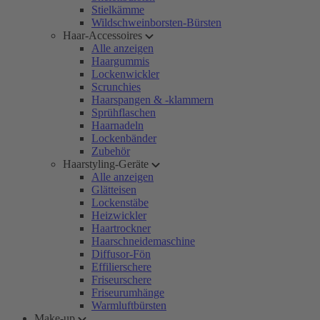
Stielkämme
Wildschweinborsten-Bürsten
Haar-Accessoires
Alle anzeigen
Haargummis
Lockenwickler
Scrunchies
Haarspangen & -klammern
Sprühflaschen
Haarnadeln
Lockenbänder
Zubehör
Haarstyling-Geräte
Alle anzeigen
Glätteisen
Lockenstäbe
Heizwickler
Haartrockner
Haarschneidemaschine
Diffusor-Fön
Effilierschere
Friseurschere
Friseurumhänge
Warmluftbürsten
Make-up