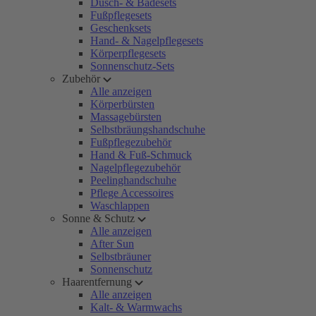
Dusch- & Badesets
Fußpflegesets
Geschenksets
Hand- & Nagelpflegesets
Körperpflegesets
Sonnenschutz-Sets
Zubehör
Alle anzeigen
Körperbürsten
Massagebürsten
Selbstbräungshandschuhe
Fußpflegezubehör
Hand & Fuß-Schmuck
Nagelpflegezubehör
Peelinghandschuhe
Pflege Accessoires
Waschlappen
Sonne & Schutz
Alle anzeigen
After Sun
Selbstbräuner
Sonnenschutz
Haarentfernung
Alle anzeigen
Kalt- & Warmwachs