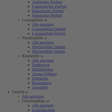
Arabisches Parfum
Französisches Parfum
Italienisches Parfum
Spanisches Parfum
Luxusparfum
Alle anzeigen
Luxusparfum Damen
Luxusparfum Herren
Nischendüfte
Alle anzeigen
Nischendüfte Damen
Nischendüfte Herren
Raumdüfte
Alle anzeigen
Duftkerzen
Duftstäbchen
Aroma Diffuser
Duftsteine
Raumsprays
Autodüfte
Gesicht
Alle anzeigen
Gesichtspflege
Alle anzeigen
Gesichtscreme