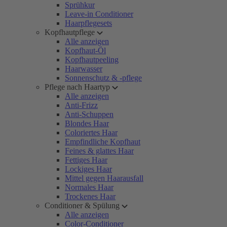
Sprühkur
Leave-in Conditioner
Haarpflegesets
Kopfhautpflege
Alle anzeigen
Kopfhaut-Öl
Kopfhautpeeling
Haarwasser
Sonnenschutz & -pflege
Pflege nach Haartyp
Alle anzeigen
Anti-Frizz
Anti-Schuppen
Blondes Haar
Coloriertes Haar
Empfindliche Kopfhaut
Feines & glattes Haar
Fettiges Haar
Lockiges Haar
Mittel gegen Haarausfall
Normales Haar
Trockenes Haar
Conditioner & Spülung
Alle anzeigen
Color-Conditioner