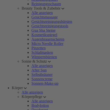
Reinigungsschaum
Beauty Tools & Zubehör
Alle anzeigen
Gesichtsmassage
Gesichtsreinigungsbürsten
Gesichtsreinigungstools
Gua Sha Steine
Kosmetikspiegel
Augenbrauenscheren
Micro Needle Roller
Pinzetten
Schlafmasken
Wimpernbürsten
Sonne & Schutz
Alle anzeigen
After Sun
Selbstbräuner
Sonnencreme
Sonnen-Make-up
Körper
Alle anzeigen
Körperpflege
Alle anzeigen
Bodylotion
Deodorant