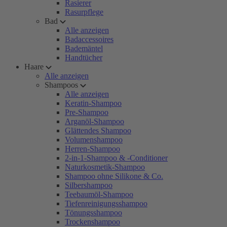
Rasierer
Rasurpflege
Bad
Alle anzeigen
Badaccessoires
Bademäntel
Handtücher
Haare
Alle anzeigen
Shampoos
Alle anzeigen
Keratin-Shampoo
Pre-Shampoo
Arganöl-Shampoo
Glättendes Shampoo
Volumenshampoo
Herren-Shampoo
2-in-1-Shampoo & -Conditioner
Naturkosmetik-Shampoo
Shampoo ohne Silikone & Co.
Silbershampoo
Teebaumöl-Shampoo
Tiefenreinigungsshampoo
Tönungsshampoo
Trockenshampoo