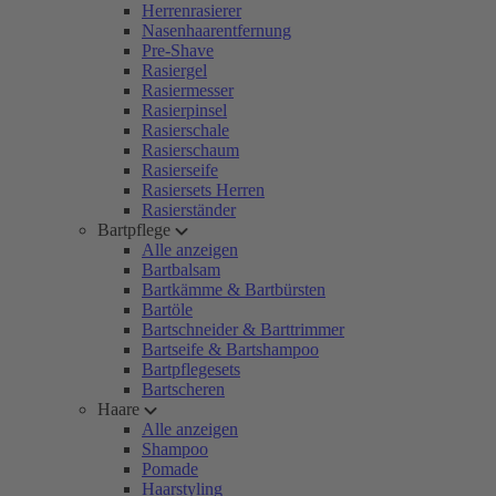
Herrenrasierer
Nasenhaarentfernung
Pre-Shave
Rasiergel
Rasiermesser
Rasierpinsel
Rasierschale
Rasierschaum
Rasierseife
Rasiersets Herren
Rasierständer
Bartpflege
Alle anzeigen
Bartbalsam
Bartkämme & Bartbürsten
Bartöle
Bartschneider & Barttrimmer
Bartseife & Bartshampoo
Bartpflegesets
Bartscheren
Haare
Alle anzeigen
Shampoo
Pomade
Haarstyling