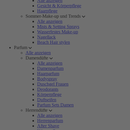
Alle anzeigen
Gesicht & Körperpflege
Haarpflege
Sommer-Make-up und Trends
Alle anzeigen
Mists & Setting Sprays
Wasserfestes Make-up
Nagellack
Beach Hair stylen
Parfum
Alle anzeigen
Damendüfte
Alle anzeigen
Damenparfum
Haarparfum
Bodyspray
Duschgel Frauen
Deodorants
Körperpflege
Duftseifen
Parfum Sets Damen
Herrendüfte
Alle anzeigen
Herrenparfum
After Shave