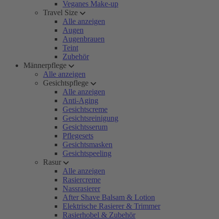
Veganes Make-up
Travel Size
Alle anzeigen
Augen
Augenbrauen
Teint
Zubehör
Männerpflege
Alle anzeigen
Gesichtspflege
Alle anzeigen
Anti-Aging
Gesichtscreme
Gesichtsreinigung
Gesichtsserum
Pflegesets
Gesichtsmasken
Gesichtspeeling
Rasur
Alle anzeigen
Rasiercreme
Nassrasierer
After Shave Balsam & Lotion
Elektrische Rasierer & Trimmer
Rasierhobel & Zubehör