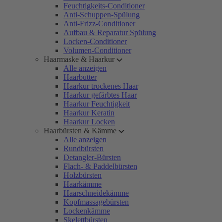
Feuchtigkeits-Conditioner
Anti-Schuppen-Spülung
Anti-Frizz-Conditioner
Aufbau & Reparatur Spülung
Locken-Conditioner
Volumen-Conditioner
Haarmaske & Haarkur
Alle anzeigen
Haarbutter
Haarkur trockenes Haar
Haarkur gefärbtes Haar
Haarkur Feuchtigkeit
Haarkur Keratin
Haarkur Locken
Haarbürsten & Kämme
Alle anzeigen
Rundbürsten
Detangler-Bürsten
Flach- & Paddelbürsten
Holzbürsten
Haarkämme
Haarschneidekämme
Kopfmassagebürsten
Lockenkämme
Skelettbürsten