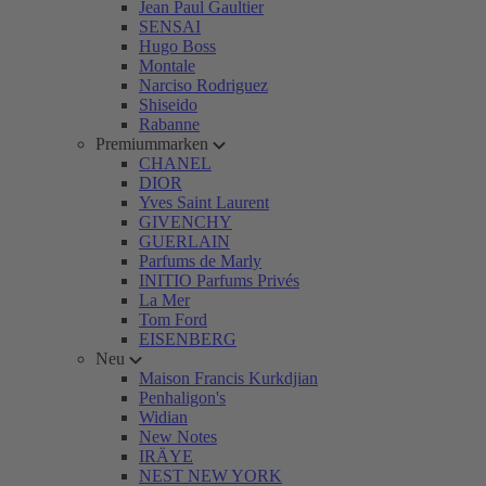
Jean Paul Gaultier
SENSAI
Hugo Boss
Montale
Narciso Rodriguez
Shiseido
Rabanne
Premiummarken
CHANEL
DIOR
Yves Saint Laurent
GIVENCHY
GUERLAIN
Parfums de Marly
INITIO Parfums Privés
La Mer
Tom Ford
EISENBERG
Neu
Maison Francis Kurkdjian
Penhaligon's
Widian
New Notes
IRÄYE
NEST NEW YORK