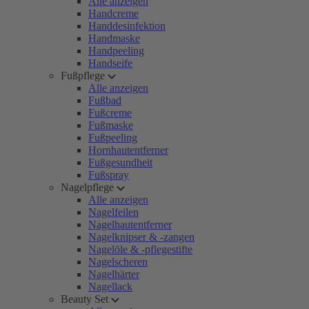
Alle anzeigen
Handcreme
Handdesinfektion
Handmaske
Handpeeling
Handseife
Fußpflege
Alle anzeigen
Fußbad
Fußcreme
Fußmaske
Fußpeeling
Hornhautentferner
Fußgesundheit
Fußspray
Nagelpflege
Alle anzeigen
Nagelfeilen
Nagelhautentferner
Nagelknipser & -zangen
Nagelöle & -pflegestifte
Nagelscheren
Nagelhärter
Nagellack
Beauty Set