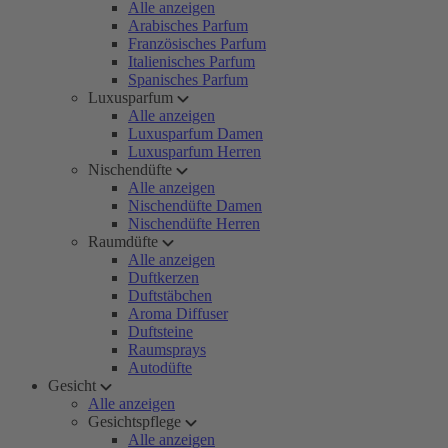
Alle anzeigen
Arabisches Parfum
Französisches Parfum
Italienisches Parfum
Spanisches Parfum
Luxusparfum
Alle anzeigen
Luxusparfum Damen
Luxusparfum Herren
Nischendüfte
Alle anzeigen
Nischendüfte Damen
Nischendüfte Herren
Raumdüfte
Alle anzeigen
Duftkerzen
Duftstäbchen
Aroma Diffuser
Duftsteine
Raumsprays
Autodüfte
Gesicht
Alle anzeigen
Gesichtspflege
Alle anzeigen