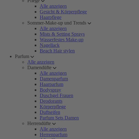
Pflege
Alle anzeigen
Gesicht & Körperpflege
Haarpflege
Sommer-Make-up und Trends
Alle anzeigen
Mists & Setting Sprays
Wasserfestes Make-up
Nagellack
Beach Hair stylen
Parfum
Alle anzeigen
Damendüfte
Alle anzeigen
Damenparfum
Haarparfum
Bodyspray
Duschgel Frauen
Deodorants
Körperpflege
Duftseifen
Parfum Sets Damen
Herrendüfte
Alle anzeigen
Herrenparfum