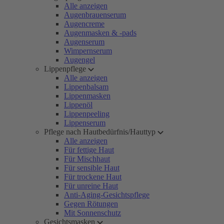
Alle anzeigen
Augenbrauenserum
Augencreme
Augenmasken & -pads
Augenserum
Wimpernserum
Augengel
Lippenpflege
Alle anzeigen
Lippenbalsam
Lippenmasken
Lippenöl
Lippenpeeling
Lippenserum
Pflege nach Hautbedürfnis/Hauttyp
Alle anzeigen
Für fettige Haut
Für Mischhaut
Für sensible Haut
Für trockene Haut
Für unreine Haut
Anti-Aging-Gesichtspflege
Gegen Rötungen
Mit Sonnenschutz
Gesichtsmasken