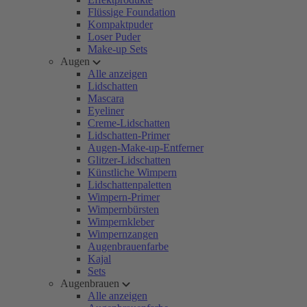
Flüssige Foundation
Kompaktpuder
Loser Puder
Make-up Sets
Augen
Alle anzeigen
Lidschatten
Mascara
Eyeliner
Creme-Lidschatten
Lidschatten-Primer
Augen-Make-up-Entferner
Glitzer-Lidschatten
Künstliche Wimpern
Lidschattenpaletten
Wimpern-Primer
Wimpernbürsten
Wimpernkleber
Wimpernzangen
Augenbrauenfarbe
Kajal
Sets
Augenbrauen
Alle anzeigen