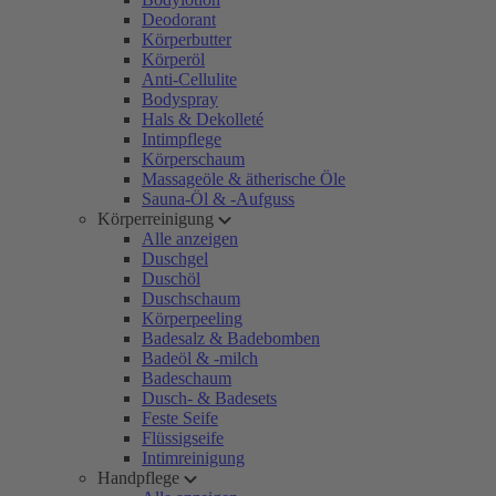
Deodorant
Körperbutter
Körperöl
Anti-Cellulite
Bodyspray
Hals & Dekolleté
Intimpflege
Körperschaum
Massageöle & ätherische Öle
Sauna-Öl & -Aufguss
Körperreinigung
Alle anzeigen
Duschgel
Duschöl
Duschschaum
Körperpeeling
Badesalz & Badebomben
Badeöl & -milch
Badeschaum
Dusch- & Badesets
Feste Seife
Flüssigseife
Intimreinigung
Handpflege