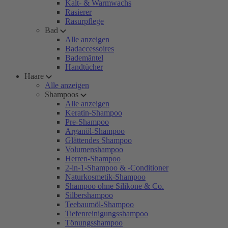
Kalt- & Warmwachs
Rasierer
Rasurpflege
Bad
Alle anzeigen
Badaccessoires
Bademäntel
Handtücher
Haare
Alle anzeigen
Shampoos
Alle anzeigen
Keratin-Shampoo
Pre-Shampoo
Arganöl-Shampoo
Glättendes Shampoo
Volumenshampoo
Herren-Shampoo
2-in-1-Shampoo & -Conditioner
Naturkosmetik-Shampoo
Shampoo ohne Silikone & Co.
Silbershampoo
Teebaumöl-Shampoo
Tiefenreinigungsshampoo
Tönungsshampoo