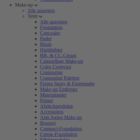
Make-up
Alle anzeigen
Teint
Alle anzeigen
Foundation
Concealer
Puder
Blush
Highlighter
BB- & CC-Cream
Camouflage Make-up
Color Corrector
Contouring
Contouring Paletten
Fixing Spray & Fixierpuder
Make-up Entferner
Mineralpuder
Primer
Abdeckprodukte
Accessoires
Anti-Aging Make-up
Bronzer
Compact-Foundation
Creme-Foundation
Effektprodukte