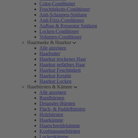
Color-Conditioner
Feuchtigkeits-Conditioner
Anti-Schuppen-Spülung
Anti-Frizz-Conditioner
Aufbau & Reparatur Spülung
Locken-Conditioner
Volumen-Conditioner
Haarmaske & Haarkur
Alle anzeigen
Haarbutter
Haarkur trockenes Haar
Haarkur gefärbtes Haar
Haarkur Feuchtigkeit
Haarkur Keratin
Haarkur Locken
Haarbürsten & Kämme
Alle anzeigen
Rundbürsten
Detangler-Bürsten
Flach- & Paddelbürsten
Holzbürsten
Haarkämme
Haarschneidekämme
Kopfmassagebürsten
Lockenkämme