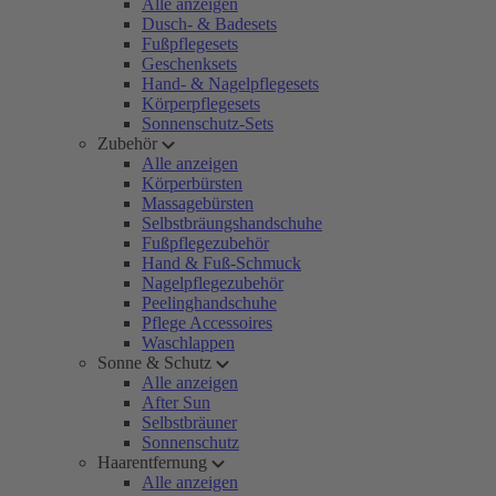
Alle anzeigen
Dusch- & Badesets
Fußpflegesets
Geschenksets
Hand- & Nagelpflegesets
Körperpflegesets
Sonnenschutz-Sets
Zubehör
Alle anzeigen
Körperbürsten
Massagebürsten
Selbstbräungshandschuhe
Fußpflegezubehör
Hand & Fuß-Schmuck
Nagelpflegezubehör
Peelinghandschuhe
Pflege Accessoires
Waschlappen
Sonne & Schutz
Alle anzeigen
After Sun
Selbstbräuner
Sonnenschutz
Haarentfernung
Alle anzeigen