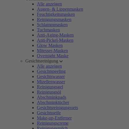
Alle anzeigen
Augen- & Lippenmasken
Feuchtigkeitsmasken
Reinigungsmasken
Schlammmasken
Tuchmasken
Anti-Aging-Masken
Anti-Pickel-Masken
Glow Masken
Mitesser-Masken
Overnight Maske
Gesichtsreinigung
Alle anzeigen
Gesichtspeeling
Gesichtswasser
Mizellenwasser
Reinigungsgel
Reinigungsöl
Abschminkpads
Abschminktücher
Gesichtsreinigungssets
Gesichtsseife
Make-up-Entferner
Reinigungscreme
Reinigungsmilch