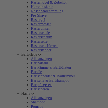
Rasierhobel & Zubehör
Herrenrasierer
Nasenhaarentfernung
Pre-Shave
Rasiergel
Rasiermesser
Rasierpinsel
Rasierschale
Rasierschaum
Rasierseife
Rasiersets Herren
Rasierständer
Bartpflege
Alle anzeigen
Bartbalsam
Bartkämme & Bartbürsten
Bartöle
Bartschneider & Barttrimmer
Bartseife & Bartshampoo
Bartpflegesets
Bartscheren
Haare
Alle anzeigen
Shampoo
Pomade