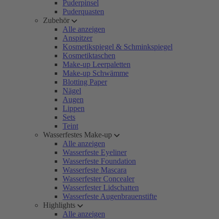
Puderpinsel
Puderquasten
Zubehör
Alle anzeigen
Anspitzer
Kosmetikspiegel & Schminkspiegel
Kosmetiktaschen
Make-up Leerpaletten
Make-up Schwämme
Blotting Paper
Nägel
Augen
Lippen
Sets
Teint
Wasserfestes Make-up
Alle anzeigen
Wasserfeste Eyeliner
Wasserfeste Foundation
Wasserfeste Mascara
Wasserfester Concealer
Wasserfester Lidschatten
Wasserfeste Augenbrauenstifte
Highlights
Alle anzeigen