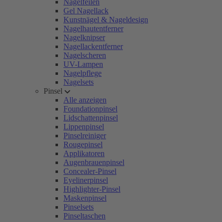
Nagelfeilen
Gel Nagellack
Kunstnägel & Nageldesign
Nagelhautentferner
Nagelknipser
Nagellackentferner
Nagelscheren
UV-Lampen
Nagelpflege
Nagelsets
Pinsel
Alle anzeigen
Foundationpinsel
Lidschattenpinsel
Lippenpinsel
Pinselreiniger
Rougepinsel
Applikatoren
Augenbrauenpinsel
Concealer-Pinsel
Eyelinerpinsel
Highlighter-Pinsel
Maskenpinsel
Pinselsets
Pinseltaschen