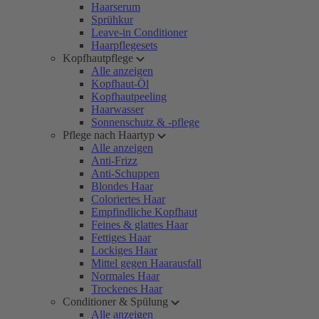
Haarserum
Sprühkur
Leave-in Conditioner
Haarpflegesets
Kopfhautpflege
Alle anzeigen
Kopfhaut-Öl
Kopfhautpeeling
Haarwasser
Sonnenschutz & -pflege
Pflege nach Haartyp
Alle anzeigen
Anti-Frizz
Anti-Schuppen
Blondes Haar
Coloriertes Haar
Empfindliche Kopfhaut
Feines & glattes Haar
Fettiges Haar
Lockiges Haar
Mittel gegen Haarausfall
Normales Haar
Trockenes Haar
Conditioner & Spülung
Alle anzeigen