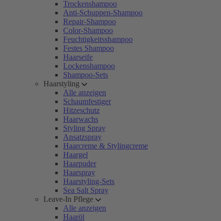
Trockenshampoo
Anti-Schuppen-Shampoo
Repair-Shampoo
Color-Shampoo
Feuchtigkeitsshampoo
Festes Shampoo
Haarseife
Lockenshampoo
Shampoo-Sets
Haarstyling
Alle anzeigen
Schaumfestiger
Hitzeschutz
Haarwachs
Styling Spray
Ansatzspray
Haarcreme & Stylingcreme
Haargel
Haarpuder
Haarspray
Haarstyling-Sets
Sea Salt Spray
Leave-In Pflege
Alle anzeigen
Haaröl