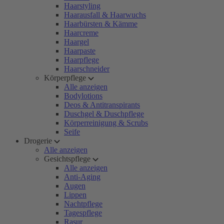
Haarstyling
Haarausfall & Haarwuchs
Haarbürsten & Kämme
Haarcreme
Haargel
Haarpaste
Haarpflege
Haarschneider
Körperpflege
Alle anzeigen
Bodylotions
Deos & Antitranspirants
Duschgel & Duschpflege
Körperreinigung & Scrubs
Seife
Drogerie
Alle anzeigen
Gesichtspflege
Alle anzeigen
Anti-Aging
Augen
Lippen
Nachtpflege
Tagespflege
Rasur