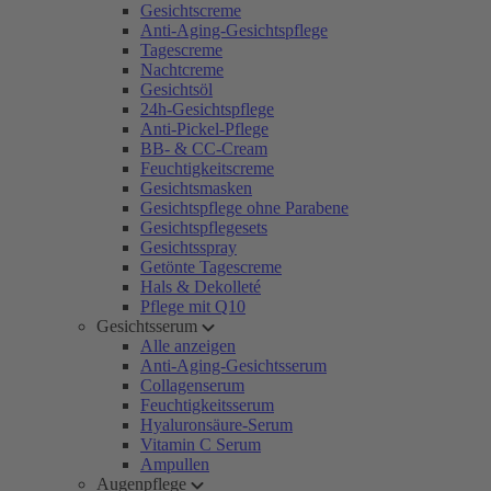
Gesichtscreme
Anti-Aging-Gesichtspflege
Tagescreme
Nachtcreme
Gesichtsöl
24h-Gesichtspflege
Anti-Pickel-Pflege
BB- & CC-Cream
Feuchtigkeitscreme
Gesichtsmasken
Gesichtspflege ohne Parabene
Gesichtspflegesets
Gesichtsspray
Getönte Tagescreme
Hals & Dekolleté
Pflege mit Q10
Gesichtsserum
Alle anzeigen
Anti-Aging-Gesichtsserum
Collagenserum
Feuchtigkeitsserum
Hyaluronsäure-Serum
Vitamin C Serum
Ampullen
Augenpflege