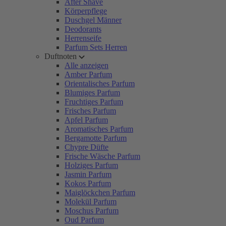
After Shave
Körperpflege
Duschgel Männer
Deodorants
Herrenseife
Parfum Sets Herren
Duftnoten
Alle anzeigen
Amber Parfum
Orientalisches Parfum
Blumiges Parfum
Fruchtiges Parfum
Frisches Parfum
Apfel Parfum
Aromatisches Parfum
Bergamotte Parfum
Chypre Düfte
Frische Wäsche Parfum
Holziges Parfum
Jasmin Parfum
Kokos Parfum
Maiglöckchen Parfum
Molekül Parfum
Moschus Parfum
Oud Parfum