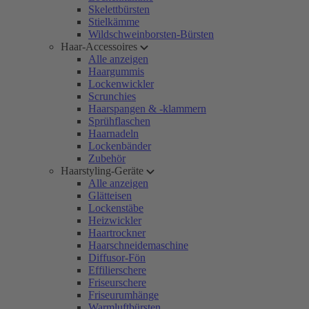
Skelettbürsten
Stielkämme
Wildschweinborsten-Bürsten
Haar-Accessoires
Alle anzeigen
Haargummis
Lockenwickler
Scrunchies
Haarspangen & -klammern
Sprühflaschen
Haarnadeln
Lockenbänder
Zubehör
Haarstyling-Geräte
Alle anzeigen
Glätteisen
Lockenstäbe
Heizwickler
Haartrockner
Haarschneidemaschine
Diffusor-Fön
Effilierschere
Friseurschere
Friseurumhänge
Warmluftbürsten