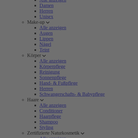
Damen
Herren
Unisex
Make-up
Alle anzeigen
Augen
Lippen
Nägel
Teint
Körper
Alle anzeigen
Körperpflege
Reinigung
Sonnenpflege
Hand- & Fußpflege
Herren
Schwangerschafts- & Babypflege
Haare
Alle anzeigen
Conditioner
Haarpflege
Shampoo
Styling
Zertifizierte Naturkosmetik