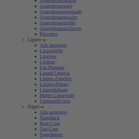
Augenbrauenfarbe
Augenbrauengel
Augenbrauenpomade
Augenbrauenpuder
Augenbrauenstifte
Augenbrauenscheren
Pinzetten
Lippen
Alle anzeigen
Lippenstifte
Lipgloss
Lipliner
Lip-Plumper
Liquid Lipstick
Lippen Zubehör
Lippen-Primer
Lippenbalsam
Matter Lippenstift
Lippenstift-Sets
Nägel
Alle anzeigen
Nagellack
Base Coat
Top Coat
Nagelhärter