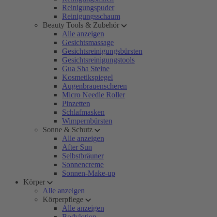
Reinigungspuder
Reinigungsschaum
Beauty Tools & Zubehör
Alle anzeigen
Gesichtsmassage
Gesichtsreinigungsbürsten
Gesichtsreinigungstools
Gua Sha Steine
Kosmetikspiegel
Augenbrauenscheren
Micro Needle Roller
Pinzetten
Schlafmasken
Wimpernbürsten
Sonne & Schutz
Alle anzeigen
After Sun
Selbstbräuner
Sonnencreme
Sonnen-Make-up
Körper
Alle anzeigen
Körperpflege
Alle anzeigen
Bodylotion