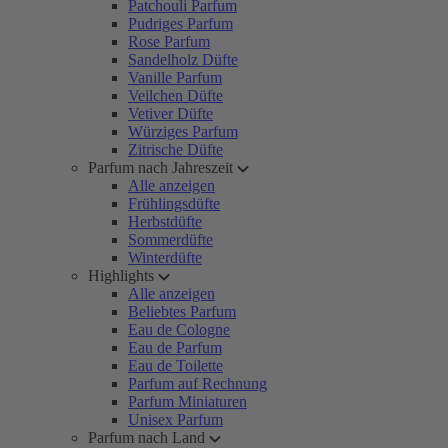
Patchouli Parfum
Pudriges Parfum
Rose Parfum
Sandelholz Düfte
Vanille Parfum
Veilchen Düfte
Vetiver Düfte
Würziges Parfum
Zitrische Düfte
Parfum nach Jahreszeit
Alle anzeigen
Frühlingsdüfte
Herbstdüfte
Sommerdüfte
Winterdüfte
Highlights
Alle anzeigen
Beliebtes Parfum
Eau de Cologne
Eau de Parfum
Eau de Toilette
Parfum auf Rechnung
Parfum Miniaturen
Unisex Parfum
Parfum nach Land