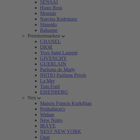
SENSAI
Hugo Boss
Montale
Narciso Rodriguez
Shiseido
Rabanne
Premiummarken
CHANEL
DIOR
Yves Saint Laurent
GIVENCHY
GUERLAIN
Parfums de Marly
INITIO Parfums Privés
La Mer
Tom Ford
EISENBERG
Neu
Maison Francis Kurkdjian
Penhaligon's
Widian
New Notes
IRÄYE
NEST NEW YORK
Ouai