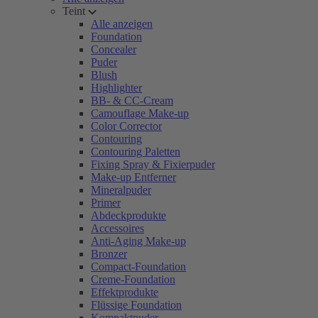
Teint
Alle anzeigen
Foundation
Concealer
Puder
Blush
Highlighter
BB- & CC-Cream
Camouflage Make-up
Color Corrector
Contouring
Contouring Paletten
Fixing Spray & Fixierpuder
Make-up Entferner
Mineralpuder
Primer
Abdeckprodukte
Accessoires
Anti-Aging Make-up
Bronzer
Compact-Foundation
Creme-Foundation
Effektprodukte
Flüssige Foundation
Kompaktpuder