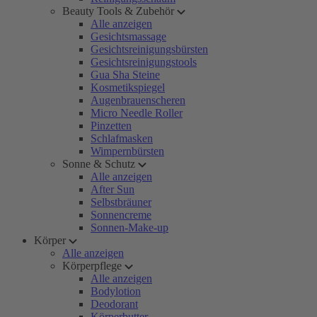
Beauty Tools & Zubehör
Alle anzeigen
Gesichtsmassage
Gesichtsreinigungsbürsten
Gesichtsreinigungstools
Gua Sha Steine
Kosmetikspiegel
Augenbrauenscheren
Micro Needle Roller
Pinzetten
Schlafmasken
Wimpernbürsten
Sonne & Schutz
Alle anzeigen
After Sun
Selbstbräuner
Sonnencreme
Sonnen-Make-up
Körper
Alle anzeigen
Körperpflege
Alle anzeigen
Bodylotion
Deodorant
Körperbutter