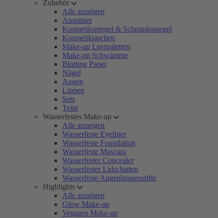
Zubehör
Alle anzeigen
Anspitzer
Kosmetikspiegel & Schminkspiegel
Kosmetiktaschen
Make-up Leerpaletten
Make-up Schwämme
Blotting Paper
Nägel
Augen
Lippen
Sets
Teint
Wasserfestes Make-up
Alle anzeigen
Wasserfeste Eyeliner
Wasserfeste Foundation
Wasserfeste Mascara
Wasserfester Concealer
Wasserfester Lidschatten
Wasserfeste Augenbrauenstifte
Highlights
Alle anzeigen
Glow Make-up
Veganes Make-up