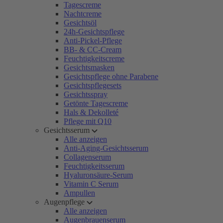
Tagescreme
Nachtcreme
Gesichtsöl
24h-Gesichtspflege
Anti-Pickel-Pflege
BB- & CC-Cream
Feuchtigkeitscreme
Gesichtsmasken
Gesichtspflege ohne Parabene
Gesichtspflegesets
Gesichtsspray
Getönte Tagescreme
Hals & Dekolleté
Pflege mit Q10
Gesichtsserum
Alle anzeigen
Anti-Aging-Gesichtsserum
Collagenserum
Feuchtigkeitsserum
Hyaluronsäure-Serum
Vitamin C Serum
Ampullen
Augenpflege
Alle anzeigen
Augenbrauenserum