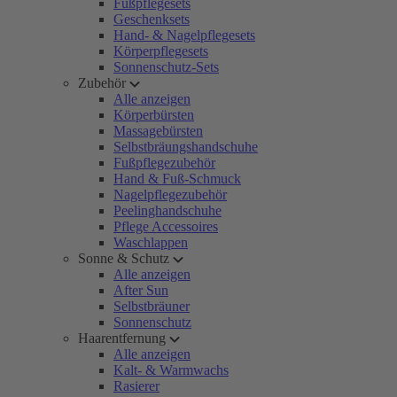
Fußpflegesets
Geschenksets
Hand- & Nagelpflegesets
Körperpflegesets
Sonnenschutz-Sets
Zubehör
Alle anzeigen
Körperbürsten
Massagebürsten
Selbstbräungshandschuhe
Fußpflegezubehör
Hand & Fuß-Schmuck
Nagelpflegezubehör
Peelinghandschuhe
Pflege Accessoires
Waschlappen
Sonne & Schutz
Alle anzeigen
After Sun
Selbstbräuner
Sonnenschutz
Haarentfernung
Alle anzeigen
Kalt- & Warmwachs
Rasierer