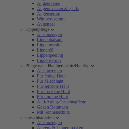
Augencreme
Augenmasken & -pads
Augenserum
Wimpernserum
Augengel
Lippenpflege
Alle anzeigen
Lippenbalsam
Lippenmasken
Lippenöl
Lippenpeeling
Lippenserum
Pflege nach Hautbedürfnis/Hauttyp
Alle anzeigen
Für fettige Haut
Für Mischhaut
Für sensible Haut
Für trockene Haut
Für unreine Haut
Anti-Aging-Gesichtspflege
Gegen Rötungen
Mit Sonnenschutz
Gesichtsmasken
Alle anzeigen
Augen- & Lippenmasken