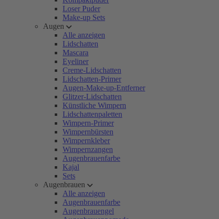
Loser Puder
Make-up Sets
Augen
Alle anzeigen
Lidschatten
Mascara
Eyeliner
Creme-Lidschatten
Lidschatten-Primer
Augen-Make-up-Entferner
Glitzer-Lidschatten
Künstliche Wimpern
Lidschattenpaletten
Wimpern-Primer
Wimpernbürsten
Wimpernkleber
Wimpernzangen
Augenbrauenfarbe
Kajal
Sets
Augenbrauen
Alle anzeigen
Augenbrauenfarbe
Augenbrauengel