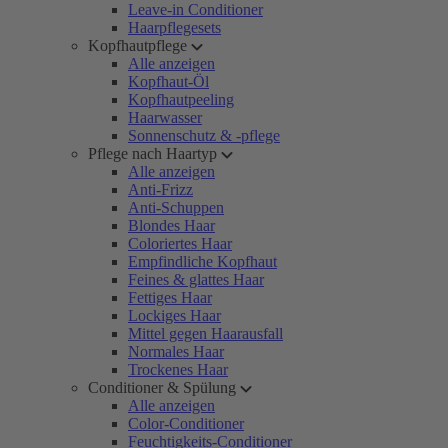
Leave-in Conditioner
Haarpflegesets
Kopfhautpflege
Alle anzeigen
Kopfhaut-Öl
Kopfhautpeeling
Haarwasser
Sonnenschutz & -pflege
Pflege nach Haartyp
Alle anzeigen
Anti-Frizz
Anti-Schuppen
Blondes Haar
Coloriertes Haar
Empfindliche Kopfhaut
Feines & glattes Haar
Fettiges Haar
Lockiges Haar
Mittel gegen Haarausfall
Normales Haar
Trockenes Haar
Conditioner & Spülung
Alle anzeigen
Color-Conditioner
Feuchtigkeits-Conditioner