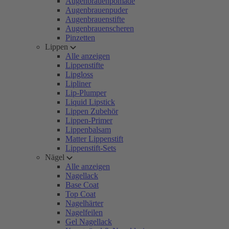
Augenbrauenpomade
Augenbrauenpuder
Augenbrauenstifte
Augenbrauenscheren
Pinzetten
Lippen
Alle anzeigen
Lippenstifte
Lipgloss
Lipliner
Lip-Plumper
Liquid Lipstick
Lippen Zubehör
Lippen-Primer
Lippenbalsam
Matter Lippenstift
Lippenstift-Sets
Nägel
Alle anzeigen
Nagellack
Base Coat
Top Coat
Nagelhärter
Nagelfeilen
Gel Nagellack