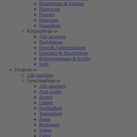
Haarbürsten & Kämme
Haarcreme
Haargel
Haarpaste
Haarpflege
Körperpflege
Alle anzeigen
Bodylotions
Deos & Antitranspirants
Duschgel & Duschpflege
Körperreinigung & Scrubs
Seife
Drogerie
Alle anzeigen
Gesichtspflege
Alle anzeigen
Anti-Aging
Augen
Lippen
Nachtpflege
Tagespflege
Rasur
Reinigung
Sonne
Zähne