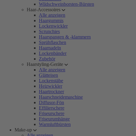
Wildschweinborsten-Bürsten
Haar-Accessoires
Alle anzeigen
Haargummis
Lockenwickler
Scrunchies
Haarspangen & -klammern
Sprühflaschen
Haarnadeln
Lockenbänder
Zubehör
Haarstyling-Geräte
Alle anzeigen
Glätteisen
Lockenstäbe
Heizwickler
Haartrockner
Haarschneidemaschine
Diffusor-Fön
Effilierschere
Friseurschere
Friseurumhänge
Warmluftbürsten
Make-up
Alle anzeigen