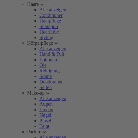
Haare
Alle anzeigen
Conditioner
Haarpflege
Shampoo
Haarfarbe
Styling
Körperpflege
Alle anzeigen
Hand & Fuß
Lotionen
Öle
Reinigung
Sonne
Deodorants
Seifen
Make-up
Alle anzeigen
Augen
Lippen
Nägel
Pinsel
Teint
Parfum
Alle anzeigen