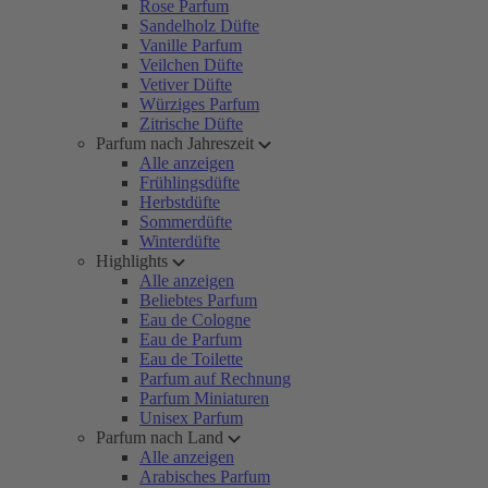
Rose Parfum
Sandelholz Düfte
Vanille Parfum
Veilchen Düfte
Vetiver Düfte
Würziges Parfum
Zitrische Düfte
Parfum nach Jahreszeit
Alle anzeigen
Frühlingsdüfte
Herbstdüfte
Sommerdüfte
Winterdüfte
Highlights
Alle anzeigen
Beliebtes Parfum
Eau de Cologne
Eau de Parfum
Eau de Toilette
Parfum auf Rechnung
Parfum Miniaturen
Unisex Parfum
Parfum nach Land
Alle anzeigen
Arabisches Parfum