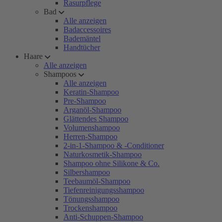
Rasurpflege
Bad
Alle anzeigen
Badaccessoires
Bademäntel
Handtücher
Haare
Alle anzeigen
Shampoos
Alle anzeigen
Keratin-Shampoo
Pre-Shampoo
Arganöl-Shampoo
Glättendes Shampoo
Volumenshampoo
Herren-Shampoo
2-in-1-Shampoo & -Conditioner
Naturkosmetik-Shampoo
Shampoo ohne Silikone & Co.
Silbershampoo
Teebaumöl-Shampoo
Tiefenreinigungsshampoo
Tönungsshampoo
Trockenshampoo
Anti-Schuppen-Shampoo