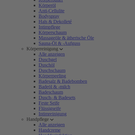
Körperöl
Anti-Cellulite
Bodyspray
Hals & Dekolleté
Intimpflege
Körperschaum
Massageöle & ätherische Öle
Sauna-Öl & -Aufguss
Körperreinigung
Alle anzeigen
Duschgel
Duschöl
Duschschaum
Körperpeeling
Badesalz & Badebomben
Badeöl & -milch
Badeschaum
Dusch- & Badesets
Feste Seife
Flüssigseife
Intimreinigung
Handpflege
Alle anzeigen
Handcreme