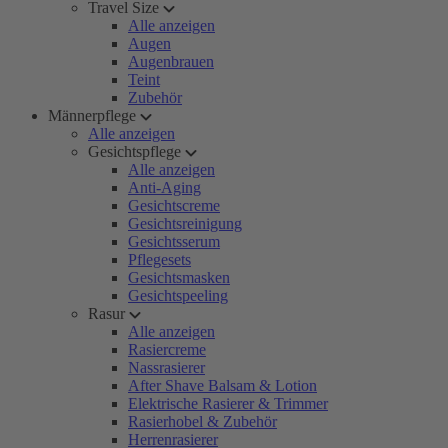
Travel Size
Alle anzeigen
Augen
Augenbrauen
Teint
Zubehör
Männerpflege
Alle anzeigen
Gesichtspflege
Alle anzeigen
Anti-Aging
Gesichtscreme
Gesichtsreinigung
Gesichtsserum
Pflegesets
Gesichtsmasken
Gesichtspeeling
Rasur
Alle anzeigen
Rasiercreme
Nassrasierer
After Shave Balsam & Lotion
Elektrische Rasierer & Trimmer
Rasierhobel & Zubehör
Herrenrasierer