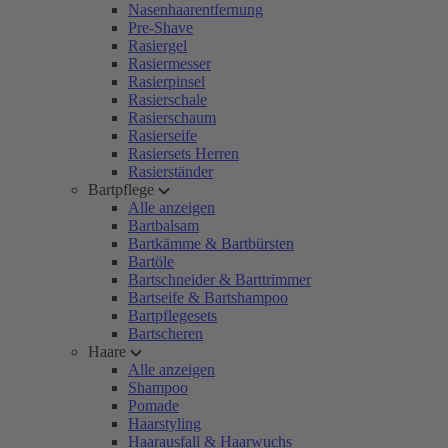
Nasenhaarentfernung
Pre-Shave
Rasiergel
Rasiermesser
Rasierpinsel
Rasierschale
Rasierschaum
Rasierseife
Rasiersets Herren
Rasierständer
Bartpflege
Alle anzeigen
Bartbalsam
Bartkämme & Bartbürsten
Bartöle
Bartschneider & Barttrimmer
Bartseife & Bartshampoo
Bartpflegesets
Bartscheren
Haare
Alle anzeigen
Shampoo
Pomade
Haarstyling
Haarausfall & Haarwuchs