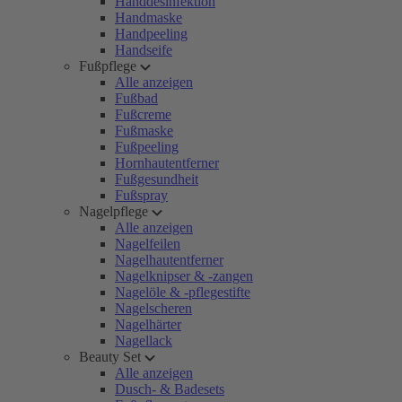
Handdesinfektion
Handmaske
Handpeeling
Handseife
Fußpflege
Alle anzeigen
Fußbad
Fußcreme
Fußmaske
Fußpeeling
Hornhautentferner
Fußgesundheit
Fußspray
Nagelpflege
Alle anzeigen
Nagelfeilen
Nagelhautentferner
Nagelknipser & -zangen
Nagelöle & -pflegestifte
Nagelscheren
Nagelhärter
Nagellack
Beauty Set
Alle anzeigen
Dusch- & Badesets