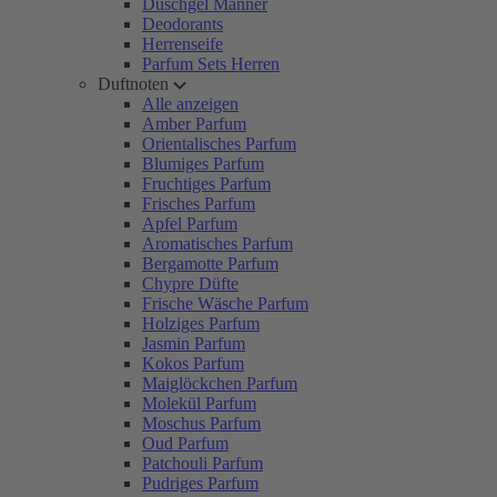
Duschgel Männer
Deodorants
Herrenseife
Parfum Sets Herren
Duftnoten
Alle anzeigen
Amber Parfum
Orientalisches Parfum
Blumiges Parfum
Fruchtiges Parfum
Frisches Parfum
Apfel Parfum
Aromatisches Parfum
Bergamotte Parfum
Chypre Düfte
Frische Wäsche Parfum
Holziges Parfum
Jasmin Parfum
Kokos Parfum
Maiglöckchen Parfum
Molekül Parfum
Moschus Parfum
Oud Parfum
Patchouli Parfum
Pudriges Parfum