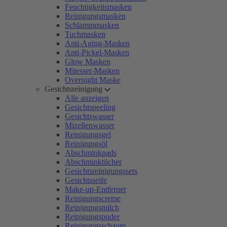
Feuchtigkeitsmasken
Reinigungsmasken
Schlammmasken
Tuchmasken
Anti-Aging-Masken
Anti-Pickel-Masken
Glow Masken
Mitesser-Masken
Overnight Maske
Gesichtsreinigung
Alle anzeigen
Gesichtspeeling
Gesichtswasser
Mizellenwasser
Reinigungsgel
Reinigungsöl
Abschminkpads
Abschminktücher
Gesichtsreinigungssets
Gesichtsseife
Make-up-Entferner
Reinigungscreme
Reinigungsmilch
Reinigungspuder
Reinigungsschaum