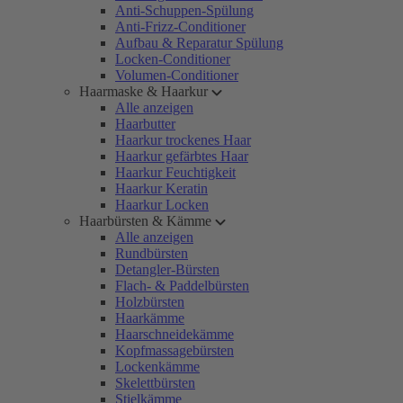
Anti-Schuppen-Spülung
Anti-Frizz-Conditioner
Aufbau & Reparatur Spülung
Locken-Conditioner
Volumen-Conditioner
Haarmaske & Haarkur
Alle anzeigen
Haarbutter
Haarkur trockenes Haar
Haarkur gefärbtes Haar
Haarkur Feuchtigkeit
Haarkur Keratin
Haarkur Locken
Haarbürsten & Kämme
Alle anzeigen
Rundbürsten
Detangler-Bürsten
Flach- & Paddelbürsten
Holzbürsten
Haarkämme
Haarschneidekämme
Kopfmassagebürsten
Lockenkämme
Skelettbürsten
Stielkämme