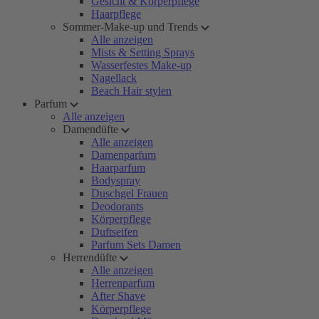
Gesicht & Körperpflege
Haarpflege
Sommer-Make-up und Trends
Alle anzeigen
Mists & Setting Sprays
Wasserfestes Make-up
Nagellack
Beach Hair stylen
Parfum
Alle anzeigen
Damendüfte
Alle anzeigen
Damenparfum
Haarparfum
Bodyspray
Duschgel Frauen
Deodorants
Körperpflege
Duftseifen
Parfum Sets Damen
Herrendüfte
Alle anzeigen
Herrenparfum
After Shave
Körperpflege