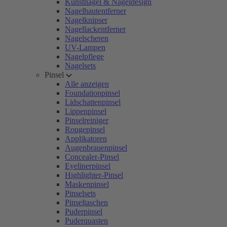
Kunstnägel & Nageldesign
Nagelhautentferner
Nagelknipser
Nagellackentferner
Nagelscheren
UV-Lampen
Nagelpflege
Nagelsets
Pinsel
Alle anzeigen
Foundationpinsel
Lidschattenpinsel
Lippenpinsel
Pinselreiniger
Rougepinsel
Applikatoren
Augenbrauenpinsel
Concealer-Pinsel
Eyelinerpinsel
Highlighter-Pinsel
Maskenpinsel
Pinselsets
Pinseltaschen
Puderpinsel
Puderquasten