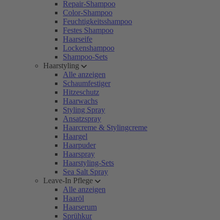
Repair-Shampoo
Color-Shampoo
Feuchtigkeitsshampoo
Festes Shampoo
Haarseife
Lockenshampoo
Shampoo-Sets
Haarstyling
Alle anzeigen
Schaumfestiger
Hitzeschutz
Haarwachs
Styling Spray
Ansatzspray
Haarcreme & Stylingcreme
Haargel
Haarpuder
Haarspray
Haarstyling-Sets
Sea Salt Spray
Leave-In Pflege
Alle anzeigen
Haaröl
Haarserum
Sprühkur