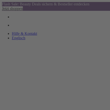
Flash Sale: Beauty Deals sichern & Bestseller entdecken
Jetzt shoppen
Hilfe & Kontakt
Englisch