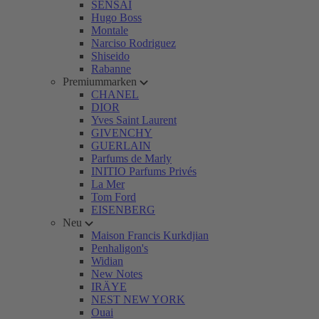
SENSAI
Hugo Boss
Montale
Narciso Rodriguez
Shiseido
Rabanne
Premiummarken
CHANEL
DIOR
Yves Saint Laurent
GIVENCHY
GUERLAIN
Parfums de Marly
INITIO Parfums Privés
La Mer
Tom Ford
EISENBERG
Neu
Maison Francis Kurkdjian
Penhaligon's
Widian
New Notes
IRÄYE
NEST NEW YORK
Ouai