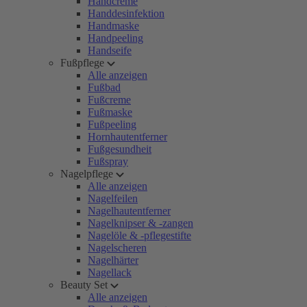
Handcreme
Handdesinfektion
Handmaske
Handpeeling
Handseife
Fußpflege
Alle anzeigen
Fußbad
Fußcreme
Fußmaske
Fußpeeling
Hornhautentferner
Fußgesundheit
Fußspray
Nagelpflege
Alle anzeigen
Nagelfeilen
Nagelhautentferner
Nagelknipser & -zangen
Nagelöle & -pflegestifte
Nagelscheren
Nagelhärter
Nagellack
Beauty Set
Alle anzeigen