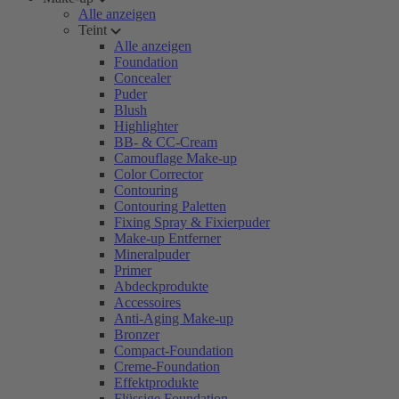
Alle anzeigen
Teint
Alle anzeigen
Foundation
Concealer
Puder
Blush
Highlighter
BB- & CC-Cream
Camouflage Make-up
Color Corrector
Contouring
Contouring Paletten
Fixing Spray & Fixierpuder
Make-up Entferner
Mineralpuder
Primer
Abdeckprodukte
Accessoires
Anti-Aging Make-up
Bronzer
Compact-Foundation
Creme-Foundation
Effektprodukte
Flüssige Foundation