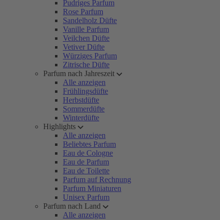
Pudriges Parfum
Rose Parfum
Sandelholz Düfte
Vanille Parfum
Veilchen Düfte
Vetiver Düfte
Würziges Parfum
Zitrische Düfte
Parfum nach Jahreszeit
Alle anzeigen
Frühlingsdüfte
Herbstdüfte
Sommerdüfte
Winterdüfte
Highlights
Alle anzeigen
Beliebtes Parfum
Eau de Cologne
Eau de Parfum
Eau de Toilette
Parfum auf Rechnung
Parfum Miniaturen
Unisex Parfum
Parfum nach Land
Alle anzeigen