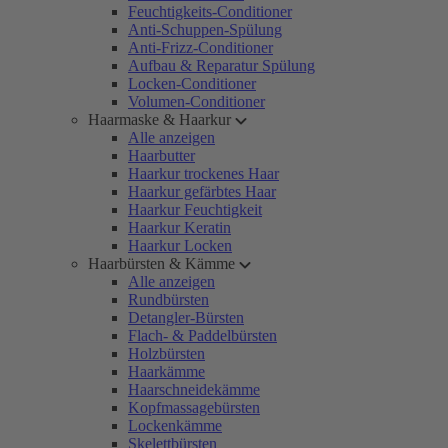
Feuchtigkeits-Conditioner
Anti-Schuppen-Spülung
Anti-Frizz-Conditioner
Aufbau & Reparatur Spülung
Locken-Conditioner
Volumen-Conditioner
Haarmaske & Haarkur
Alle anzeigen
Haarbutter
Haarkur trockenes Haar
Haarkur gefärbtes Haar
Haarkur Feuchtigkeit
Haarkur Keratin
Haarkur Locken
Haarbürsten & Kämme
Alle anzeigen
Rundbürsten
Detangler-Bürsten
Flach- & Paddelbürsten
Holzbürsten
Haarkämme
Haarschneidekämme
Kopfmassagebürsten
Lockenkämme
Skelettbürsten