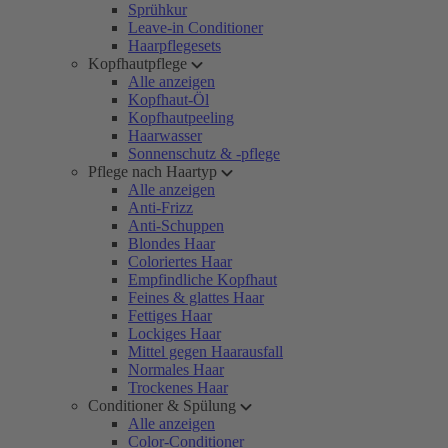
Sprühkur
Leave-in Conditioner
Haarpflegesets
Kopfhautpflege
Alle anzeigen
Kopfhaut-Öl
Kopfhautpeeling
Haarwasser
Sonnenschutz & -pflege
Pflege nach Haartyp
Alle anzeigen
Anti-Frizz
Anti-Schuppen
Blondes Haar
Coloriertes Haar
Empfindliche Kopfhaut
Feines & glattes Haar
Fettiges Haar
Lockiges Haar
Mittel gegen Haarausfall
Normales Haar
Trockenes Haar
Conditioner & Spülung
Alle anzeigen
Color-Conditioner