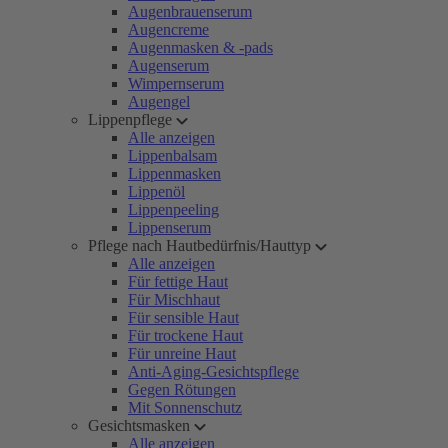
Augenbrauenserum
Augencreme
Augenmasken & -pads
Augenserum
Wimpernserum
Augengel
Lippenpflege
Alle anzeigen
Lippenbalsam
Lippenmasken
Lippenöl
Lippenpeeling
Lippenserum
Pflege nach Hautbedürfnis/Hauttyp
Alle anzeigen
Für fettige Haut
Für Mischhaut
Für sensible Haut
Für trockene Haut
Für unreine Haut
Anti-Aging-Gesichtspflege
Gegen Rötungen
Mit Sonnenschutz
Gesichtsmasken
Alle anzeigen