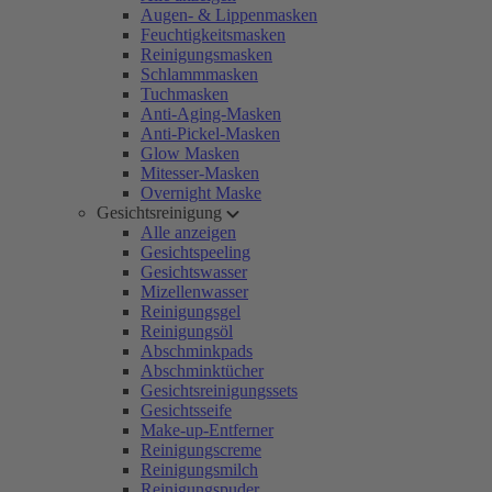
Augen- & Lippenmasken
Feuchtigkeitsmasken
Reinigungsmasken
Schlammmasken
Tuchmasken
Anti-Aging-Masken
Anti-Pickel-Masken
Glow Masken
Mitesser-Masken
Overnight Maske
Gesichtsreinigung
Alle anzeigen
Gesichtspeeling
Gesichtswasser
Mizellenwasser
Reinigungsgel
Reinigungsöl
Abschminkpads
Abschminktücher
Gesichtsreinigungssets
Gesichtsseife
Make-up-Entferner
Reinigungscreme
Reinigungsmilch
Reinigungspuder