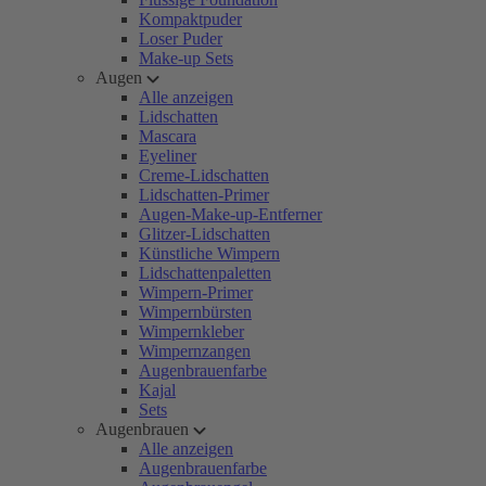
Kompaktpuder
Loser Puder
Make-up Sets
Augen
Alle anzeigen
Lidschatten
Mascara
Eyeliner
Creme-Lidschatten
Lidschatten-Primer
Augen-Make-up-Entferner
Glitzer-Lidschatten
Künstliche Wimpern
Lidschattenpaletten
Wimpern-Primer
Wimpernbürsten
Wimpernkleber
Wimpernzangen
Augenbrauenfarbe
Kajal
Sets
Augenbrauen
Alle anzeigen
Augenbrauenfarbe