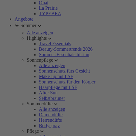
Ouai
La Prairie
TYPEBEA
Angebote
☀️ Sommer
Alle anzeigen
Highlights
Travel Essentials
Beauty-Sommertrends 2026
Sommer-Essentials für ihn
Sonnenpflege
Alle anzeigen
Sonnenschutz fürs Gesicht
Make-up mit LSF
Sonnenschutz für den Körper
Haarpflege mit LSF
After Sun
Selbstbräuner
Sommerdüfte
Alle anzeigen
Damendüfte
Herrendüfte
Bodyspray
Pflege