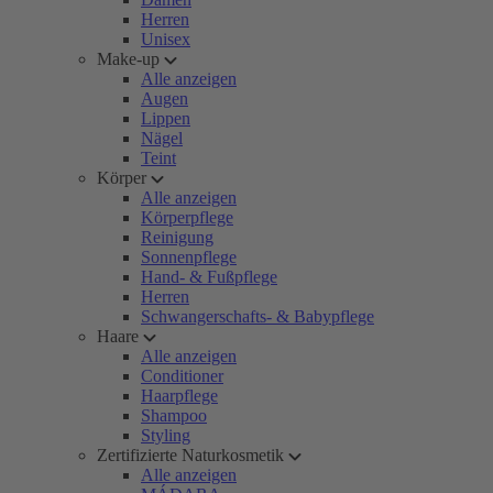
Herren
Unisex
Make-up
Alle anzeigen
Augen
Lippen
Nägel
Teint
Körper
Alle anzeigen
Körperpflege
Reinigung
Sonnenpflege
Hand- & Fußpflege
Herren
Schwangerschafts- & Babypflege
Haare
Alle anzeigen
Conditioner
Haarpflege
Shampoo
Styling
Zertifizierte Naturkosmetik
Alle anzeigen