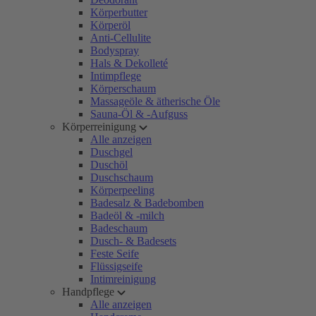
Körperbutter
Körperöl
Anti-Cellulite
Bodyspray
Hals & Dekolleté
Intimpflege
Körperschaum
Massageöle & ätherische Öle
Sauna-Öl & -Aufguss
Körperreinigung
Alle anzeigen
Duschgel
Duschöl
Duschschaum
Körperpeeling
Badesalz & Badebomben
Badeöl & -milch
Badeschaum
Dusch- & Badesets
Feste Seife
Flüssigseife
Intimreinigung
Handpflege
Alle anzeigen