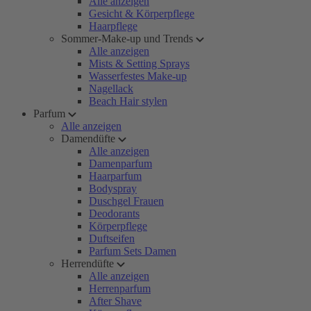
Alle anzeigen
Gesicht & Körperpflege
Haarpflege
Sommer-Make-up und Trends
Alle anzeigen
Mists & Setting Sprays
Wasserfestes Make-up
Nagellack
Beach Hair stylen
Parfum
Alle anzeigen
Damendüfte
Alle anzeigen
Damenparfum
Haarparfum
Bodyspray
Duschgel Frauen
Deodorants
Körperpflege
Duftseifen
Parfum Sets Damen
Herrendüfte
Alle anzeigen
Herrenparfum
After Shave