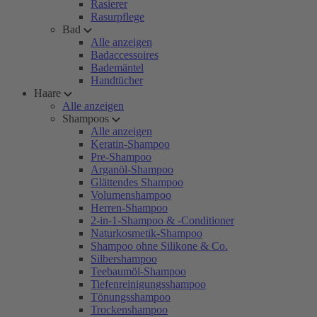
Rasierer
Rasurpflege
Bad
Alle anzeigen
Badaccessoires
Bademäntel
Handtücher
Haare
Alle anzeigen
Shampoos
Alle anzeigen
Keratin-Shampoo
Pre-Shampoo
Arganöl-Shampoo
Glättendes Shampoo
Volumenshampoo
Herren-Shampoo
2-in-1-Shampoo & -Conditioner
Naturkosmetik-Shampoo
Shampoo ohne Silikone & Co.
Silbershampoo
Teebaumöl-Shampoo
Tiefenreinigungsshampoo
Tönungsshampoo
Trockenshampoo