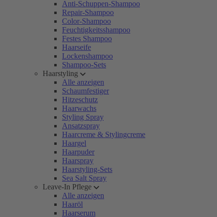
Anti-Schuppen-Shampoo
Repair-Shampoo
Color-Shampoo
Feuchtigkeitsshampoo
Festes Shampoo
Haarseife
Lockenshampoo
Shampoo-Sets
Haarstyling
Alle anzeigen
Schaumfestiger
Hitzeschutz
Haarwachs
Styling Spray
Ansatzspray
Haarcreme & Stylingcreme
Haargel
Haarpuder
Haarspray
Haarstyling-Sets
Sea Salt Spray
Leave-In Pflege
Alle anzeigen
Haaröl
Haarserum