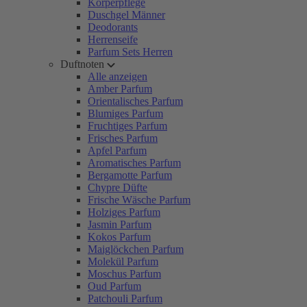
Körperpflege
Duschgel Männer
Deodorants
Herrenseife
Parfum Sets Herren
Duftnoten
Alle anzeigen
Amber Parfum
Orientalisches Parfum
Blumiges Parfum
Fruchtiges Parfum
Frisches Parfum
Apfel Parfum
Aromatisches Parfum
Bergamotte Parfum
Chypre Düfte
Frische Wäsche Parfum
Holziges Parfum
Jasmin Parfum
Kokos Parfum
Maiglöckchen Parfum
Molekül Parfum
Moschus Parfum
Oud Parfum
Patchouli Parfum