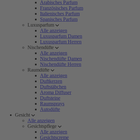
Arabisches Parfum
Französisches Parfum
Italienisches Parfum
Spanisches Parfum
Luxusparfum
Alle anzeigen
Luxusparfum Damen
Luxusparfum Herren
Nischendüfte
Alle anzeigen
Nischendüfte Damen
Nischendüfte Herren
Raumdüfte
Alle anzeigen
Duftkerzen
Duftstäbchen
Aroma Diffuser
Duftsteine
Raumsprays
Autodüfte
Gesicht
Alle anzeigen
Gesichtspflege
Alle anzeigen
Gesichtscreme