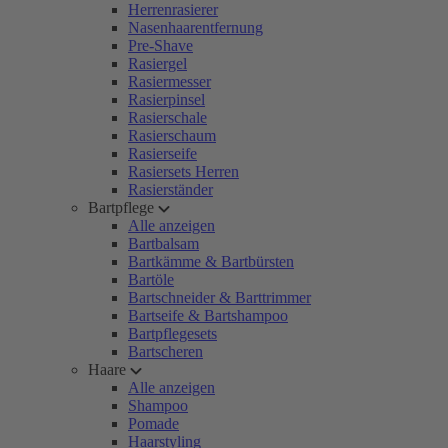
Herrenrasierer
Nasenhaarentfernung
Pre-Shave
Rasiergel
Rasiermesser
Rasierpinsel
Rasierschale
Rasierschaum
Rasierseife
Rasiersets Herren
Rasierständer
Bartpflege
Alle anzeigen
Bartbalsam
Bartkämme & Bartbürsten
Bartöle
Bartschneider & Barttrimmer
Bartseife & Bartshampoo
Bartpflegesets
Bartscheren
Haare
Alle anzeigen
Shampoo
Pomade
Haarstyling