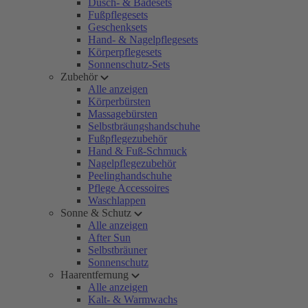
Dusch- & Badesets
Fußpflegesets
Geschenksets
Hand- & Nagelpflegesets
Körperpflegesets
Sonnenschutz-Sets
Zubehör
Alle anzeigen
Körperbürsten
Massagebürsten
Selbstbräungshandschuhe
Fußpflegezubehör
Hand & Fuß-Schmuck
Nagelpflegezubehör
Peelinghandschuhe
Pflege Accessoires
Waschlappen
Sonne & Schutz
Alle anzeigen
After Sun
Selbstbräuner
Sonnenschutz
Haarentfernung
Alle anzeigen
Kalt- & Warmwachs