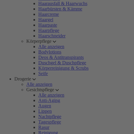
Haarausfall & Haarwuchs
Haarbürsten & Kämme
Haarcreme
Haargel
Haarpaste
Haarpflege
Haarschneider
Körperpflege
Alle anzeigen
Bodylotions
Deos & Antitranspirants
Duschgel & Duschpflege
Körperreinigung & Scrubs
Seife
Drogerie
Alle anzeigen
Gesichtspflege
Alle anzeigen
Anti-Aging
Augen
Lippen
Nachtpflege
Tagespflege
Rasur
Reinigung