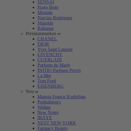
SENSAI
Hugo Boss
Montale
Narciso Rodriguez
Shiseido
Rabanne
Premiummarken
CHANEL
DIOR
Yves Saint Laurent
GIVENCHY
GUERLAIN
Parfums de Marly
INITIO Parfums Privés
La Mer
Tom Ford
EISENBERG
Neu
Maison Francis Kurkdjian
Penhaligon's
Widian
New Notes
IRÄYE
NEST NEW YORK
Farmacy Beauty