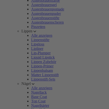
Augenbrauenfarbe
Augenbrauengel
Augenbrauenpomade
Augenbrauenpuder
Augenbrauenstifte
Augenbrauenscheren
Pinzetten
Lippen
Alle anzeigen
Lippenstifte
Lipgloss
Lipliner
Lip-Plumper
Liquid Lipstick
Lippen Zubehör
Lippen-Primer
Lippenbalsam
Matter Lippenstift
Lippenstift-Sets
Nägel
Alle anzeigen
Nagellack
Base Coat
Top Coat
Nagelhärter