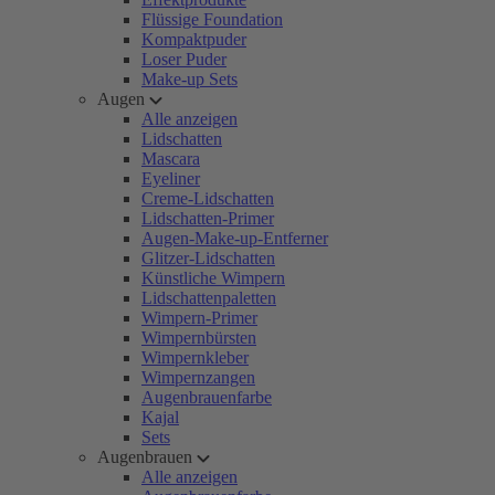
Flüssige Foundation
Kompaktpuder
Loser Puder
Make-up Sets
Augen
Alle anzeigen
Lidschatten
Mascara
Eyeliner
Creme-Lidschatten
Lidschatten-Primer
Augen-Make-up-Entferner
Glitzer-Lidschatten
Künstliche Wimpern
Lidschattenpaletten
Wimpern-Primer
Wimpernbürsten
Wimpernkleber
Wimpernzangen
Augenbrauenfarbe
Kajal
Sets
Augenbrauen
Alle anzeigen