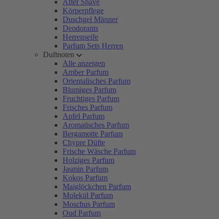
After Shave
Körperpflege
Duschgel Männer
Deodorants
Herrenseife
Parfum Sets Herren
Duftnoten
Alle anzeigen
Amber Parfum
Orientalisches Parfum
Blumiges Parfum
Fruchtiges Parfum
Frisches Parfum
Apfel Parfum
Aromatisches Parfum
Bergamotte Parfum
Chypre Düfte
Frische Wäsche Parfum
Holziges Parfum
Jasmin Parfum
Kokos Parfum
Maiglöckchen Parfum
Molekül Parfum
Moschus Parfum
Oud Parfum