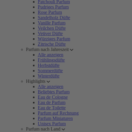
Patchouli Parfum
Pudriges Parfum
Rose Parfum
Sandelholz Düfte
Vanille Parfum
Veilchen Düfte
Vetiver Düfte
Würziges Parfum
Zitrische Düfte
Parfum nach Jahreszeit
Alle anzeigen
Frühlingsdüfte
Herbstdüfte
Sommerdüfte
Winterdüfte
Highlights
Alle anzeigen
Beliebtes Parfum
Eau de Cologne
Eau de Parfum
Eau de Toilette
Parfum auf Rechnung
Parfum Miniaturen
Unisex Parfum
Parfum nach Land