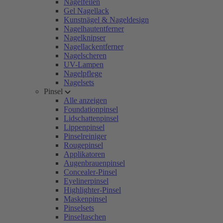
Nagelfeilen
Gel Nagellack
Kunstnägel & Nageldesign
Nagelhautentferner
Nagelknipser
Nagellackentferner
Nagelscheren
UV-Lampen
Nagelpflege
Nagelsets
Pinsel
Alle anzeigen
Foundationpinsel
Lidschattenpinsel
Lippenpinsel
Pinselreiniger
Rougepinsel
Applikatoren
Augenbrauenpinsel
Concealer-Pinsel
Eyelinerpinsel
Highlighter-Pinsel
Maskenpinsel
Pinselsets
Pinseltaschen