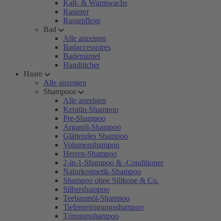
Kalt- & Warmwachs
Rasierer
Rasurpflege
Bad
Alle anzeigen
Badaccessoires
Bademäntel
Handtücher
Haare
Alle anzeigen
Shampoos
Alle anzeigen
Keratin-Shampoo
Pre-Shampoo
Arganöl-Shampoo
Glättendes Shampoo
Volumenshampoo
Herren-Shampoo
2-in-1-Shampoo & -Conditioner
Naturkosmetik-Shampoo
Shampoo ohne Silikone & Co.
Silbershampoo
Teebaumöl-Shampoo
Tiefenreinigungsshampoo
Tönungsshampoo