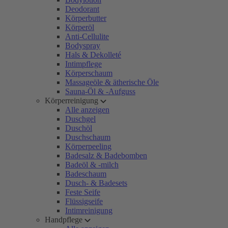
Deodorant
Körperbutter
Körperöl
Anti-Cellulite
Bodyspray
Hals & Dekolleté
Intimpflege
Körperschaum
Massageöle & ätherische Öle
Sauna-Öl & -Aufguss
Körperreinigung
Alle anzeigen
Duschgel
Duschöl
Duschschaum
Körperpeeling
Badesalz & Badebomben
Badeöl & -milch
Badeschaum
Dusch- & Badesets
Feste Seife
Flüssigseife
Intimreinigung
Handpflege