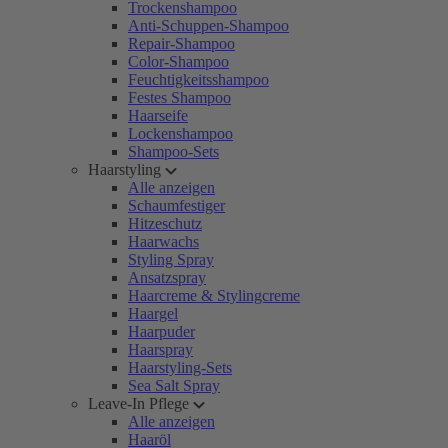
Trockenshampoo
Anti-Schuppen-Shampoo
Repair-Shampoo
Color-Shampoo
Feuchtigkeitsshampoo
Festes Shampoo
Haarseife
Lockenshampoo
Shampoo-Sets
Haarstyling
Alle anzeigen
Schaumfestiger
Hitzeschutz
Haarwachs
Styling Spray
Ansatzspray
Haarcreme & Stylingcreme
Haargel
Haarpuder
Haarspray
Haarstyling-Sets
Sea Salt Spray
Leave-In Pflege
Alle anzeigen
Haaröl