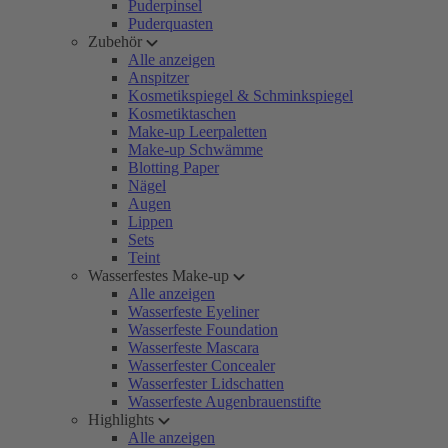
Puderpinsel
Puderquasten
Zubehör
Alle anzeigen
Anspitzer
Kosmetikspiegel & Schminkspiegel
Kosmetiktaschen
Make-up Leerpaletten
Make-up Schwämme
Blotting Paper
Nägel
Augen
Lippen
Sets
Teint
Wasserfestes Make-up
Alle anzeigen
Wasserfeste Eyeliner
Wasserfeste Foundation
Wasserfeste Mascara
Wasserfester Concealer
Wasserfester Lidschatten
Wasserfeste Augenbrauenstifte
Highlights
Alle anzeigen