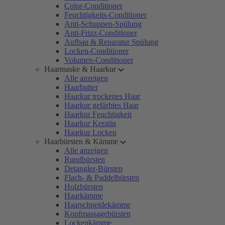
Color-Conditioner
Feuchtigkeits-Conditioner
Anti-Schuppen-Spülung
Anti-Frizz-Conditioner
Aufbau & Reparatur Spülung
Locken-Conditioner
Volumen-Conditioner
Haarmaske & Haarkur
Alle anzeigen
Haarbutter
Haarkur trockenes Haar
Haarkur gefärbtes Haar
Haarkur Feuchtigkeit
Haarkur Keratin
Haarkur Locken
Haarbürsten & Kämme
Alle anzeigen
Rundbürsten
Detangler-Bürsten
Flach- & Paddelbürsten
Holzbürsten
Haarkämme
Haarschneidekämme
Kopfmassagebürsten
Lockenkämme