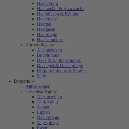
Haarstyling
Haarausfall & Haarwuchs
Haarbürsten & Kämme
Haarcreme
Haargel
Haarpaste
Haarpflege
Haarschneider
Körperpflege
Alle anzeigen
Bodylotions
Deos & Antitranspirants
Duschgel & Duschpflege
Körperreinigung & Scrubs
Seife
Drogerie
Alle anzeigen
Gesichtspflege
Alle anzeigen
Anti-Aging
Augen
Lippen
Nachtpflege
Tagespflege
Rasur