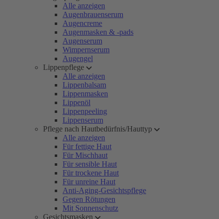
Alle anzeigen
Augenbrauenserum
Augencreme
Augenmasken & -pads
Augenserum
Wimpernserum
Augengel
Lippenpflege
Alle anzeigen
Lippenbalsam
Lippenmasken
Lippenöl
Lippenpeeling
Lippenserum
Pflege nach Hautbedürfnis/Hauttyp
Alle anzeigen
Für fettige Haut
Für Mischhaut
Für sensible Haut
Für trockene Haut
Für unreine Haut
Anti-Aging-Gesichtspflege
Gegen Rötungen
Mit Sonnenschutz
Gesichtsmasken