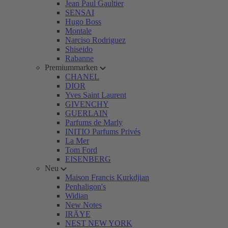
Jean Paul Gaultier
SENSAI
Hugo Boss
Montale
Narciso Rodriguez
Shiseido
Rabanne
Premiummarken
CHANEL
DIOR
Yves Saint Laurent
GIVENCHY
GUERLAIN
Parfums de Marly
INITIO Parfums Privés
La Mer
Tom Ford
EISENBERG
Neu
Maison Francis Kurkdjian
Penhaligon's
Widian
New Notes
IRÄYE
NEST NEW YORK