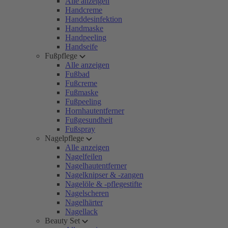
Alle anzeigen
Handcreme
Handdesinfektion
Handmaske
Handpeeling
Handseife
Fußpflege
Alle anzeigen
Fußbad
Fußcreme
Fußmaske
Fußpeeling
Hornhautentferner
Fußgesundheit
Fußspray
Nagelpflege
Alle anzeigen
Nagelfeilen
Nagelhautentferner
Nagelknipser & -zangen
Nagelöle & -pflegestifte
Nagelscheren
Nagelhärter
Nagellack
Beauty Set