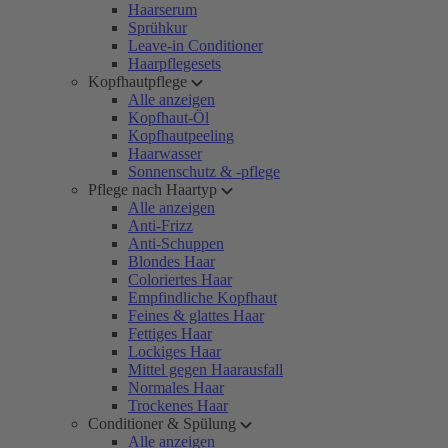
Haarserum
Sprühkur
Leave-in Conditioner
Haarpflegesets
Kopfhautpflege
Alle anzeigen
Kopfhaut-Öl
Kopfhautpeeling
Haarwasser
Sonnenschutz & -pflege
Pflege nach Haartyp
Alle anzeigen
Anti-Frizz
Anti-Schuppen
Blondes Haar
Coloriertes Haar
Empfindliche Kopfhaut
Feines & glattes Haar
Fettiges Haar
Lockiges Haar
Mittel gegen Haarausfall
Normales Haar
Trockenes Haar
Conditioner & Spülung
Alle anzeigen