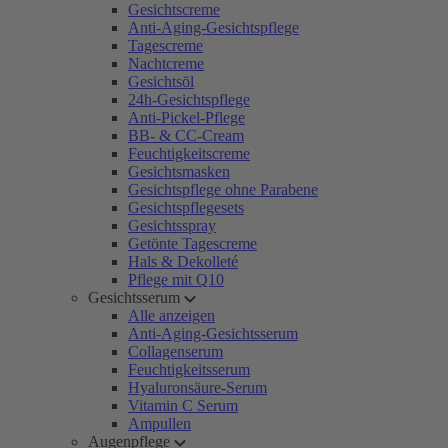
Gesichtscreme
Anti-Aging-Gesichtspflege
Tagescreme
Nachtcreme
Gesichtsöl
24h-Gesichtspflege
Anti-Pickel-Pflege
BB- & CC-Cream
Feuchtigkeitscreme
Gesichtsmasken
Gesichtspflege ohne Parabene
Gesichtspflegesets
Gesichtsspray
Getönte Tagescreme
Hals & Dekolleté
Pflege mit Q10
Gesichtsserum
Alle anzeigen
Anti-Aging-Gesichtsserum
Collagenserum
Feuchtigkeitsserum
Hyaluronsäure-Serum
Vitamin C Serum
Ampullen
Augenpflege