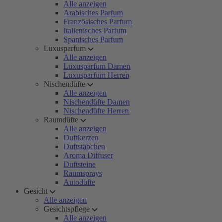
Alle anzeigen
Arabisches Parfum
Französisches Parfum
Italienisches Parfum
Spanisches Parfum
Luxusparfum
Alle anzeigen
Luxusparfum Damen
Luxusparfum Herren
Nischendüfte
Alle anzeigen
Nischendüfte Damen
Nischendüfte Herren
Raumdüfte
Alle anzeigen
Duftkerzen
Duftstäbchen
Aroma Diffuser
Duftsteine
Raumsprays
Autodüfte
Gesicht
Alle anzeigen
Gesichtspflege
Alle anzeigen