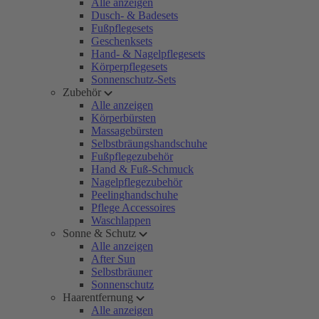
Alle anzeigen
Dusch- & Badesets
Fußpflegesets
Geschenksets
Hand- & Nagelpflegesets
Körperpflegesets
Sonnenschutz-Sets
Zubehör
Alle anzeigen
Körperbürsten
Massagebürsten
Selbstbräungshandschuhe
Fußpflegezubehör
Hand & Fuß-Schmuck
Nagelpflegezubehör
Peelinghandschuhe
Pflege Accessoires
Waschlappen
Sonne & Schutz
Alle anzeigen
After Sun
Selbstbräuner
Sonnenschutz
Haarentfernung
Alle anzeigen