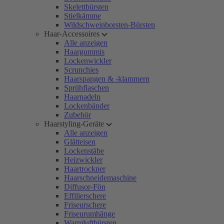
Skelettbürsten
Stielkämme
Wildschweinborsten-Bürsten
Haar-Accessoires
Alle anzeigen
Haargummis
Lockenwickler
Scrunchies
Haarspangen & -klammern
Sprühflaschen
Haarnadeln
Lockenbänder
Zubehör
Haarstyling-Geräte
Alle anzeigen
Glätteisen
Lockenstäbe
Heizwickler
Haartrockner
Haarschneidemaschine
Diffusor-Fön
Effilierschere
Friseurschere
Friseurumhänge
Warmluftbürsten