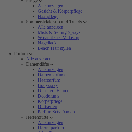
Pflege
Alle anzeigen
Gesicht & Körperpflege
Haarpflege
Sommer-Make-up und Trends
Alle anzeigen
Mists & Setting Sprays
Wasserfestes Make-up
Nagellack
Beach Hair stylen
Parfum
Alle anzeigen
Damendüfte
Alle anzeigen
Damenparfum
Haarparfum
Bodyspray
Duschgel Frauen
Deodorants
Körperpflege
Duftseifen
Parfum Sets Damen
Herrendüfte
Alle anzeigen
Herrenparfum