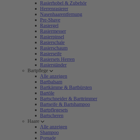
Rasierhobel & Zubehör
Herrenrasierer
Nasenhaarentfernung
Pre-Shave
Rasiergel
Rasiermesser
Rasierpinsel
Rasierschale
Rasierschaum
Rasierseife
Rasiersets Herren
Rasierständer
Bartpflege
Alle anzeigen
Bartbalsam
Bartkämme & Bartbürsten
Bartöle
Bartschneider & Barttrimmer
Bartseife & Bartshampoo
Bartpflegesets
Bartscheren
Haare
Alle anzeigen
Shampoo
Pomade