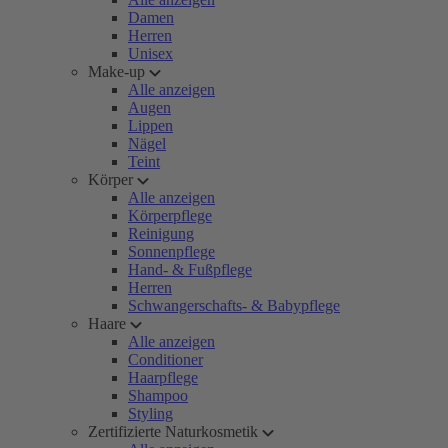
Damen
Herren
Unisex
Make-up
Alle anzeigen
Augen
Lippen
Nägel
Teint
Körper
Alle anzeigen
Körperpflege
Reinigung
Sonnenpflege
Hand- & Fußpflege
Herren
Schwangerschafts- & Babypflege
Haare
Alle anzeigen
Conditioner
Haarpflege
Shampoo
Styling
Zertifizierte Naturkosmetik