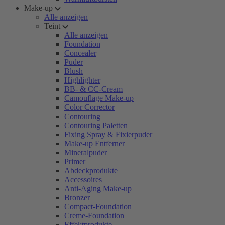
Make-up
Alle anzeigen
Teint
Alle anzeigen
Foundation
Concealer
Puder
Blush
Highlighter
BB- & CC-Cream
Camouflage Make-up
Color Corrector
Contouring
Contouring Paletten
Fixing Spray & Fixierpuder
Make-up Entferner
Mineralpuder
Primer
Abdeckprodukte
Accessoires
Anti-Aging Make-up
Bronzer
Compact-Foundation
Creme-Foundation
Effektprodukte