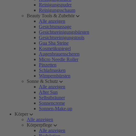
Reinigungspuder
Reinigungsschaum
Beauty Tools & Zubehör
Alle anzeigen
Gesichtsmassage
Gesichtsreinigungsbürsten
Gesichtsreinigungstools
Gua Sha Steine
Kosmetikspiegel
Augenbrauenscheren
Micro Needle Roller
Pinzetten
Schlafmasken
Wimpernbürsten
Sonne & Schutz
Alle anzeigen
After Sun
Selbstbräuner
Sonnencreme
Sonnen-Make-up
Körper
Alle anzeigen
Körperpflege
Alle anzeigen
Bodylotion