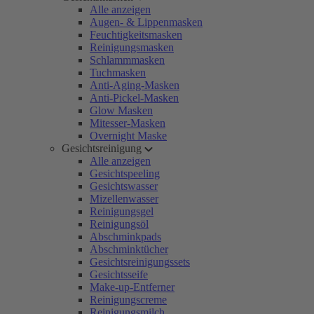
Alle anzeigen
Augen- & Lippenmasken
Feuchtigkeitsmasken
Reinigungsmasken
Schlammmasken
Tuchmasken
Anti-Aging-Masken
Anti-Pickel-Masken
Glow Masken
Mitesser-Masken
Overnight Maske
Gesichtsreinigung
Alle anzeigen
Gesichtspeeling
Gesichtswasser
Mizellenwasser
Reinigungsgel
Reinigungsöl
Abschminkpads
Abschminktücher
Gesichtsreinigungssets
Gesichtsseife
Make-up-Entferner
Reinigungscreme
Reinigungsmilch