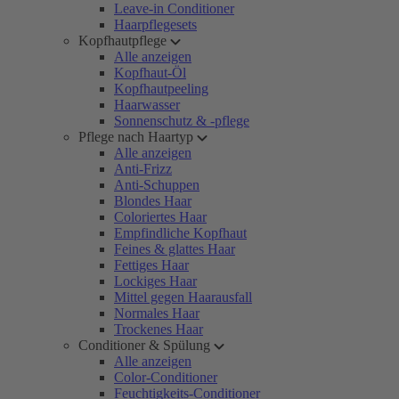
Leave-in Conditioner
Haarpflegesets
Kopfhautpflege
Alle anzeigen
Kopfhaut-Öl
Kopfhautpeeling
Haarwasser
Sonnenschutz & -pflege
Pflege nach Haartyp
Alle anzeigen
Anti-Frizz
Anti-Schuppen
Blondes Haar
Coloriertes Haar
Empfindliche Kopfhaut
Feines & glattes Haar
Fettiges Haar
Lockiges Haar
Mittel gegen Haarausfall
Normales Haar
Trockenes Haar
Conditioner & Spülung
Alle anzeigen
Color-Conditioner
Feuchtigkeits-Conditioner