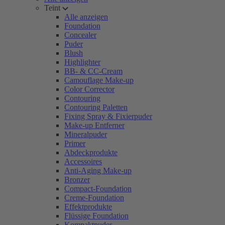
Teint
Alle anzeigen
Foundation
Concealer
Puder
Blush
Highlighter
BB- & CC-Cream
Camouflage Make-up
Color Corrector
Contouring
Contouring Paletten
Fixing Spray & Fixierpuder
Make-up Entferner
Mineralpuder
Primer
Abdeckprodukte
Accessoires
Anti-Aging Make-up
Bronzer
Compact-Foundation
Creme-Foundation
Effektprodukte
Flüssige Foundation
Kompaktpuder