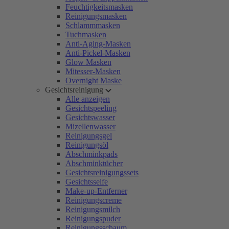
Feuchtigkeitsmasken
Reinigungsmasken
Schlammmasken
Tuchmasken
Anti-Aging-Masken
Anti-Pickel-Masken
Glow Masken
Mitesser-Masken
Overnight Maske
Gesichtsreinigung
Alle anzeigen
Gesichtspeeling
Gesichtswasser
Mizellenwasser
Reinigungsgel
Reinigungsöl
Abschminkpads
Abschminktücher
Gesichtsreinigungssets
Gesichtsseife
Make-up-Entferner
Reinigungscreme
Reinigungsmilch
Reinigungspuder
Reinigungsschaum