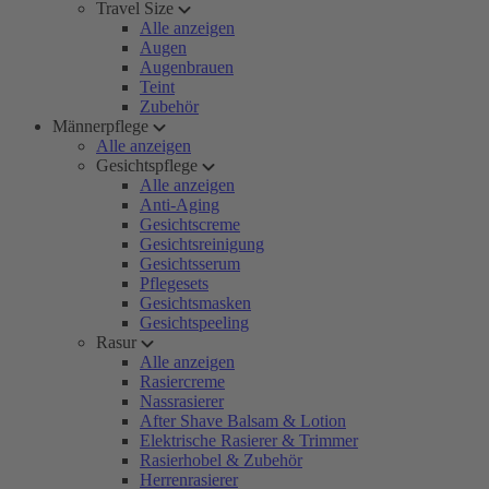
Travel Size
Alle anzeigen
Augen
Augenbrauen
Teint
Zubehör
Männerpflege
Alle anzeigen
Gesichtspflege
Alle anzeigen
Anti-Aging
Gesichtscreme
Gesichtsreinigung
Gesichtsserum
Pflegesets
Gesichtsmasken
Gesichtspeeling
Rasur
Alle anzeigen
Rasiercreme
Nassrasierer
After Shave Balsam & Lotion
Elektrische Rasierer & Trimmer
Rasierhobel & Zubehör
Herrenrasierer