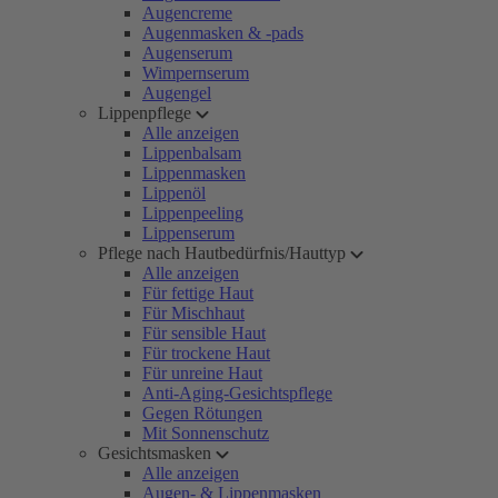
Augencreme
Augenmasken & -pads
Augenserum
Wimpernserum
Augengel
Lippenpflege
Alle anzeigen
Lippenbalsam
Lippenmasken
Lippenöl
Lippenpeeling
Lippenserum
Pflege nach Hautbedürfnis/Hauttyp
Alle anzeigen
Für fettige Haut
Für Mischhaut
Für sensible Haut
Für trockene Haut
Für unreine Haut
Anti-Aging-Gesichtspflege
Gegen Rötungen
Mit Sonnenschutz
Gesichtsmasken
Alle anzeigen
Augen- & Lippenmasken