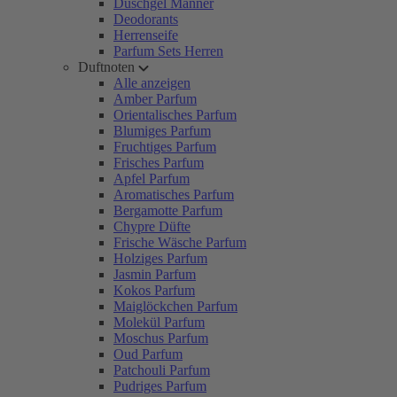
Duschgel Männer
Deodorants
Herrenseife
Parfum Sets Herren
Duftnoten
Alle anzeigen
Amber Parfum
Orientalisches Parfum
Blumiges Parfum
Fruchtiges Parfum
Frisches Parfum
Apfel Parfum
Aromatisches Parfum
Bergamotte Parfum
Chypre Düfte
Frische Wäsche Parfum
Holziges Parfum
Jasmin Parfum
Kokos Parfum
Maiglöckchen Parfum
Molekül Parfum
Moschus Parfum
Oud Parfum
Patchouli Parfum
Pudriges Parfum