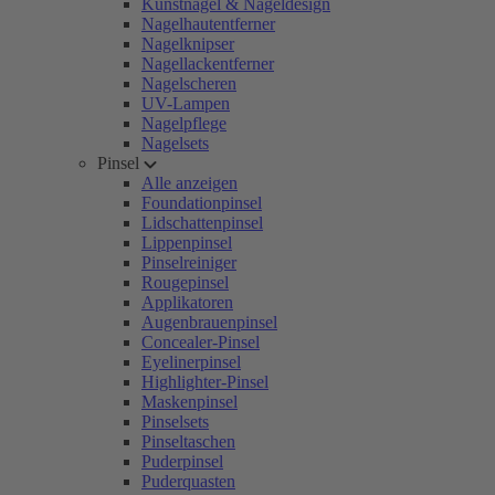
Kunstnägel & Nageldesign
Nagelhautentferner
Nagelknipser
Nagellackentferner
Nagelscheren
UV-Lampen
Nagelpflege
Nagelsets
Pinsel
Alle anzeigen
Foundationpinsel
Lidschattenpinsel
Lippenpinsel
Pinselreiniger
Rougepinsel
Applikatoren
Augenbrauenpinsel
Concealer-Pinsel
Eyelinerpinsel
Highlighter-Pinsel
Maskenpinsel
Pinselsets
Pinseltaschen
Puderpinsel
Puderquasten