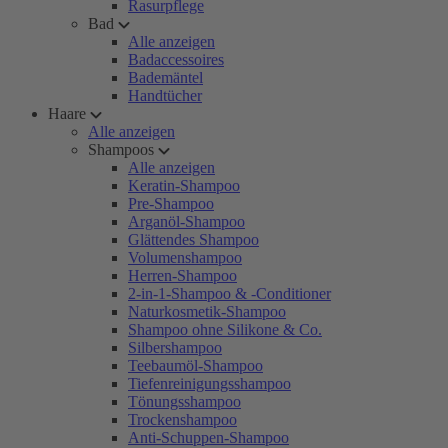
Rasurpflege
Bad
Alle anzeigen
Badaccessoires
Bademäntel
Handtücher
Haare
Alle anzeigen
Shampoos
Alle anzeigen
Keratin-Shampoo
Pre-Shampoo
Arganöl-Shampoo
Glättendes Shampoo
Volumenshampoo
Herren-Shampoo
2-in-1-Shampoo & -Conditioner
Naturkosmetik-Shampoo
Shampoo ohne Silikone & Co.
Silbershampoo
Teebaumöl-Shampoo
Tiefenreinigungsshampoo
Tönungsshampoo
Trockenshampoo
Anti-Schuppen-Shampoo