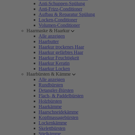
Anti-Schuppen-Spülung
Anti-Frizz-Conditioner
Aufbau & Reparatur Spülung
Locken-Conditioner
Volumen-Conditioner
Haarmaske & Haarkur
Alle anzeigen
Haarbutter
Haarkur trockenes Haar
Haarkur gefärbtes Haar
Haarkur Feuchtigkeit
Haarkur Keratin
Haarkur Locken
Haarbürsten & Kämme
Alle anzeigen
Rundbürsten
Detangler-Bürsten
Flach- & Paddelbürsten
Holzbürsten
Haarkämme
Haarschneidekämme
Kopfmassagebürsten
Lockenkämme
Skelettbürsten
Stielkämme