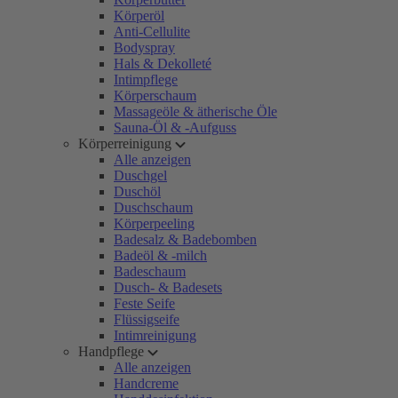
Körperöl
Anti-Cellulite
Bodyspray
Hals & Dekolleté
Intimpflege
Körperschaum
Massageöle & ätherische Öle
Sauna-Öl & -Aufguss
Körperreinigung
Alle anzeigen
Duschgel
Duschöl
Duschschaum
Körperpeeling
Badesalz & Badebomben
Badeöl & -milch
Badeschaum
Dusch- & Badesets
Feste Seife
Flüssigseife
Intimreinigung
Handpflege
Alle anzeigen
Handcreme