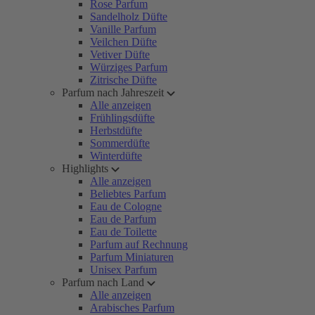
Rose Parfum
Sandelholz Düfte
Vanille Parfum
Veilchen Düfte
Vetiver Düfte
Würziges Parfum
Zitrische Düfte
Parfum nach Jahreszeit
Alle anzeigen
Frühlingsdüfte
Herbstdüfte
Sommerdüfte
Winterdüfte
Highlights
Alle anzeigen
Beliebtes Parfum
Eau de Cologne
Eau de Parfum
Eau de Toilette
Parfum auf Rechnung
Parfum Miniaturen
Unisex Parfum
Parfum nach Land
Alle anzeigen
Arabisches Parfum