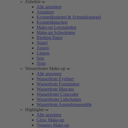
Zubehör
Alle anzeigen
Anspitzer
Kosmetikspiegel & Schminkspiegel
Kosmetiktaschen
Make-up Leerpaletten
Make-up Schwämme
Blotting Paper
Nägel
Augen
Lippen
Sets
Teint
Wasserfestes Make-up
Alle anzeigen
Wasserfeste Eyeliner
Wasserfeste Foundation
Wasserfeste Mascara
Wasserfester Concealer
Wasserfester Lidschatten
Wasserfeste Augenbrauenstifte
Highlights
Alle anzeigen
Glow Make-up
Veganes Make-up