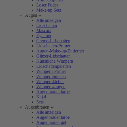
Loser Puder
Make-up Sets
Augen
Alle anzeigen
Lidschatten
Mascara
Eyeliner
Creme-Lidschatten
Lidschatten-Primer
Augen-Make-up-Entferner
Glitzer-Lidschatten
Künstliche Wimpern
Lidschattenpaletten
Wimpern-Primer
Wimpernbürsten
Wimpernkleber
Wimpernzangen
Augenbrauenfarbe
Kajal
Sets
Augenbrauen
Alle anzeigen
Augenbrauenfarbe
Augenbrauengel