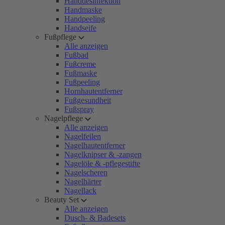
Handdesinfektion
Handmaske
Handpeeling
Handseife
Fußpflege
Alle anzeigen
Fußbad
Fußcreme
Fußmaske
Fußpeeling
Hornhautentferner
Fußgesundheit
Fußspray
Nagelpflege
Alle anzeigen
Nagelfeilen
Nagelhautentferner
Nagelknipser & -zangen
Nagelöle & -pflegestifte
Nagelscheren
Nagelhärter
Nagellack
Beauty Set
Alle anzeigen
Dusch- & Badesets