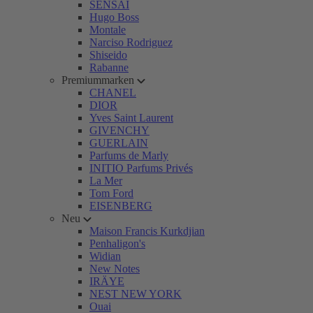
SENSAI
Hugo Boss
Montale
Narciso Rodriguez
Shiseido
Rabanne
Premiummarken
CHANEL
DIOR
Yves Saint Laurent
GIVENCHY
GUERLAIN
Parfums de Marly
INITIO Parfums Privés
La Mer
Tom Ford
EISENBERG
Neu
Maison Francis Kurkdjian
Penhaligon's
Widian
New Notes
IRÄYE
NEST NEW YORK
Ouai