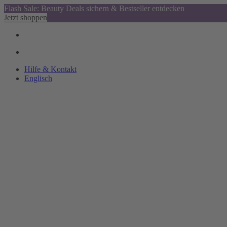
Flash Sale: Beauty Deals sichern & Bestseller entdecken
Jetzt shoppen
Hilfe & Kontakt
Englisch