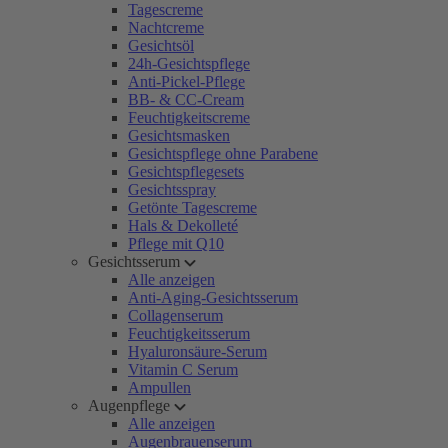
Tagescreme
Nachtcreme
Gesichtsöl
24h-Gesichtspflege
Anti-Pickel-Pflege
BB- & CC-Cream
Feuchtigkeitscreme
Gesichtsmasken
Gesichtspflege ohne Parabene
Gesichtspflegesets
Gesichtsspray
Getönte Tagescreme
Hals & Dekolleté
Pflege mit Q10
Gesichtsserum
Alle anzeigen
Anti-Aging-Gesichtsserum
Collagenserum
Feuchtigkeitsserum
Hyaluronsäure-Serum
Vitamin C Serum
Ampullen
Augenpflege
Alle anzeigen
Augenbrauenserum