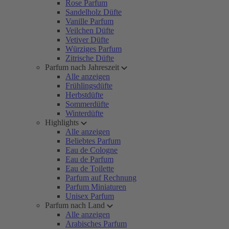
Rose Parfum
Sandelholz Düfte
Vanille Parfum
Veilchen Düfte
Vetiver Düfte
Würziges Parfum
Zitrische Düfte
Parfum nach Jahreszeit
Alle anzeigen
Frühlingsdüfte
Herbstdüfte
Sommerdüfte
Winterdüfte
Highlights
Alle anzeigen
Beliebtes Parfum
Eau de Cologne
Eau de Parfum
Eau de Toilette
Parfum auf Rechnung
Parfum Miniaturen
Unisex Parfum
Parfum nach Land
Alle anzeigen
Arabisches Parfum