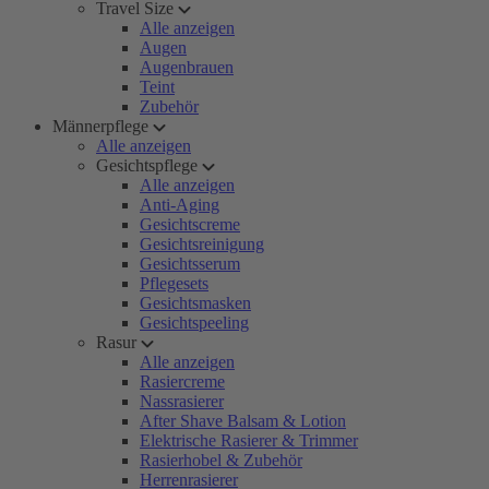
Travel Size
Alle anzeigen
Augen
Augenbrauen
Teint
Zubehör
Männerpflege
Alle anzeigen
Gesichtspflege
Alle anzeigen
Anti-Aging
Gesichtscreme
Gesichtsreinigung
Gesichtsserum
Pflegesets
Gesichtsmasken
Gesichtspeeling
Rasur
Alle anzeigen
Rasiercreme
Nassrasierer
After Shave Balsam & Lotion
Elektrische Rasierer & Trimmer
Rasierhobel & Zubehör
Herrenrasierer