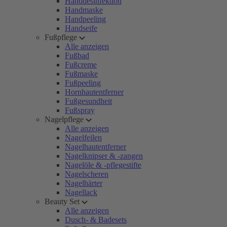
Handdesinfektion
Handmaske
Handpeeling
Handseife
Fußpflege
Alle anzeigen
Fußbad
Fußcreme
Fußmaske
Fußpeeling
Hornhautentferner
Fußgesundheit
Fußspray
Nagelpflege
Alle anzeigen
Nagelfeilen
Nagelhautentferner
Nagelknipser & -zangen
Nagelöle & -pflegestifte
Nagelscheren
Nagelhärter
Nagellack
Beauty Set
Alle anzeigen
Dusch- & Badesets