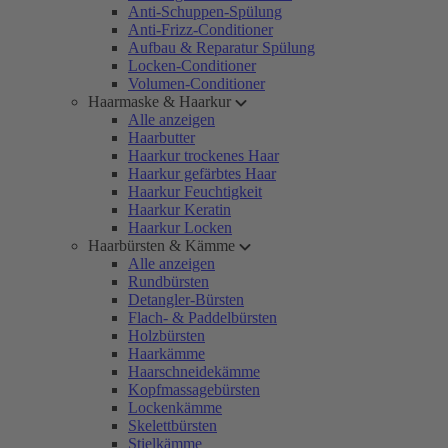
Anti-Schuppen-Spülung
Anti-Frizz-Conditioner
Aufbau & Reparatur Spülung
Locken-Conditioner
Volumen-Conditioner
Haarmaske & Haarkur
Alle anzeigen
Haarbutter
Haarkur trockenes Haar
Haarkur gefärbtes Haar
Haarkur Feuchtigkeit
Haarkur Keratin
Haarkur Locken
Haarbürsten & Kämme
Alle anzeigen
Rundbürsten
Detangler-Bürsten
Flach- & Paddelbürsten
Holzbürsten
Haarkämme
Haarschneidekämme
Kopfmassagebürsten
Lockenkämme
Skelettbürsten
Stielkämme