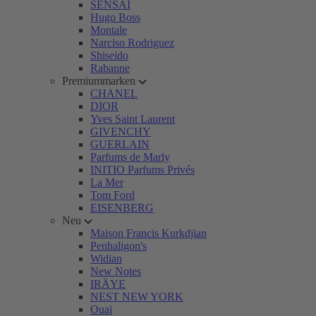
SENSAI
Hugo Boss
Montale
Narciso Rodriguez
Shiseido
Rabanne
Premiummarken
CHANEL
DIOR
Yves Saint Laurent
GIVENCHY
GUERLAIN
Parfums de Marly
INITIO Parfums Privés
La Mer
Tom Ford
EISENBERG
Neu
Maison Francis Kurkdjian
Penhaligon's
Widian
New Notes
IRÄYE
NEST NEW YORK
Ouai