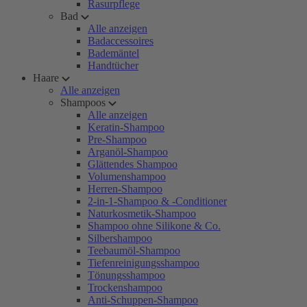
Rasurpflege
Bad
Alle anzeigen
Badaccessoires
Bademäntel
Handtücher
Haare
Alle anzeigen
Shampoos
Alle anzeigen
Keratin-Shampoo
Pre-Shampoo
Arganöl-Shampoo
Glättendes Shampoo
Volumenshampoo
Herren-Shampoo
2-in-1-Shampoo & -Conditioner
Naturkosmetik-Shampoo
Shampoo ohne Silikone & Co.
Silbershampoo
Teebaumöl-Shampoo
Tiefenreinigungsshampoo
Tönungsshampoo
Trockenshampoo
Anti-Schuppen-Shampoo