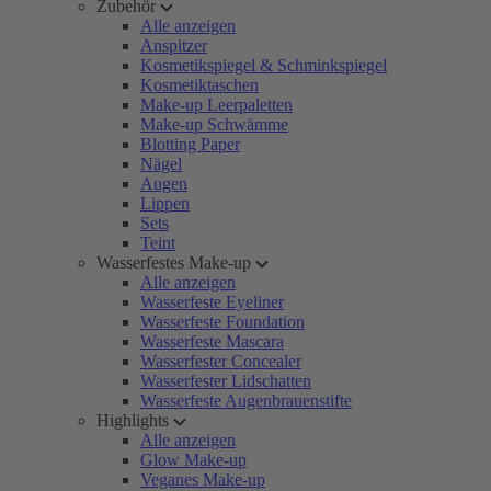
Zubehör
Alle anzeigen
Anspitzer
Kosmetikspiegel & Schminkspiegel
Kosmetiktaschen
Make-up Leerpaletten
Make-up Schwämme
Blotting Paper
Nägel
Augen
Lippen
Sets
Teint
Wasserfestes Make-up
Alle anzeigen
Wasserfeste Eyeliner
Wasserfeste Foundation
Wasserfeste Mascara
Wasserfester Concealer
Wasserfester Lidschatten
Wasserfeste Augenbrauenstifte
Highlights
Alle anzeigen
Glow Make-up
Veganes Make-up