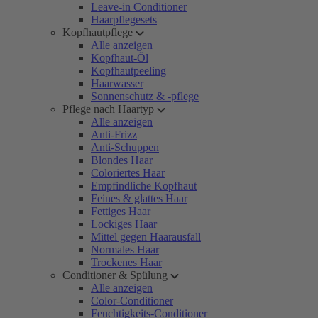
Leave-in Conditioner
Haarpflegesets
Kopfhautpflege
Alle anzeigen
Kopfhaut-Öl
Kopfhautpeeling
Haarwasser
Sonnenschutz & -pflege
Pflege nach Haartyp
Alle anzeigen
Anti-Frizz
Anti-Schuppen
Blondes Haar
Coloriertes Haar
Empfindliche Kopfhaut
Feines & glattes Haar
Fettiges Haar
Lockiges Haar
Mittel gegen Haarausfall
Normales Haar
Trockenes Haar
Conditioner & Spülung
Alle anzeigen
Color-Conditioner
Feuchtigkeits-Conditioner