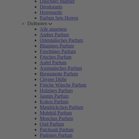
Duschgel Männer
Deodorants
Herrenseife
Parfum Sets Herren
Duftnoten
Alle anzeigen
Amber Parfum
Orientalisches Parfum
Blumiges Parfum
Fruchtiges Parfum
Frisches Parfum
Apfel Parfum
Aromatisches Parfum
Bergamotte Parfum
Chypre Düfte
Frische Wäsche Parfum
Holziges Parfum
Jasmin Parfum
Kokos Parfum
Maiglöckchen Parfum
Molekül Parfum
Moschus Parfum
Oud Parfum
Patchouli Parfum
Pudriges Parfum