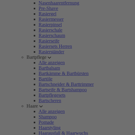
Nasenhaarentfernung
Pre-Shave
Rasiergel
Rasiermesser
Rasierpinsel
Rasierschale
Rasierschaum
Rasierseife
Rasiersets Herren
Rasierständer
Bartpflege
Alle anzeigen
Bartbalsam
Bartkämme & Bartbürsten
Bartöle
Bartschneider & Barttrimmer
Bartseife & Bartshampoo
Bartpflegesets
Bartscheren
Haare
Alle anzeigen
Shampoo
Pomade
Haarstyling
Haarausfall & Haarwuchs