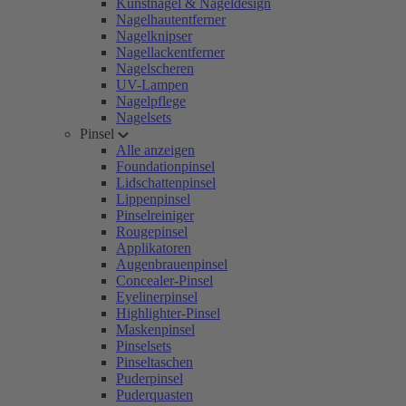
Kunstnägel & Nageldesign
Nagelhautentferner
Nagelknipser
Nagellackentferner
Nagelscheren
UV-Lampen
Nagelpflege
Nagelsets
Pinsel
Alle anzeigen
Foundationpinsel
Lidschattenpinsel
Lippenpinsel
Pinselreiniger
Rougepinsel
Applikatoren
Augenbrauenpinsel
Concealer-Pinsel
Eyelinerpinsel
Highlighter-Pinsel
Maskenpinsel
Pinselsets
Pinseltaschen
Puderpinsel
Puderquasten