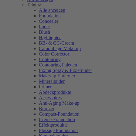
Teint
Alle anzeigen
Foundation
Concealer
Puder
Blush
Highlighter
BB- & CC-Cream
Camouflage Make-up
Color Corrector
Contouring
Contouring Paletten
Fixing Spray & Fixierpuder
Make-up Entferner
Mineralpuder
Primer
Abdeckprodukte
Accessoires
Anti-Aging Make-up
Bronzer
Compact-Foundation
Creme-Foundation
Effektprodukte
Flüssige Foundation
Kompaktpuder