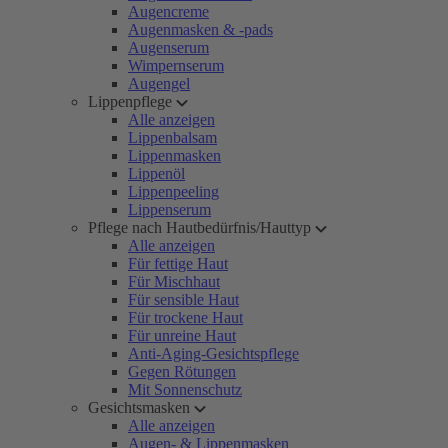
Augencreme
Augenmasken & -pads
Augenserum
Wimpernserum
Augengel
Lippenpflege
Alle anzeigen
Lippenbalsam
Lippenmasken
Lippenöl
Lippenpeeling
Lippenserum
Pflege nach Hautbedürfnis/Hauttyp
Alle anzeigen
Für fettige Haut
Für Mischhaut
Für sensible Haut
Für trockene Haut
Für unreine Haut
Anti-Aging-Gesichtspflege
Gegen Rötungen
Mit Sonnenschutz
Gesichtsmasken
Alle anzeigen
Augen- & Lippenmasken