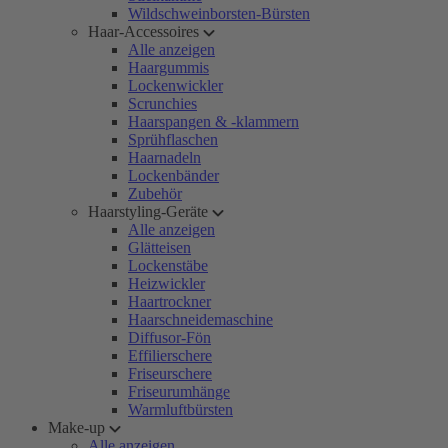
Wildschweinborsten-Bürsten
Haar-Accessoires
Alle anzeigen
Haargummis
Lockenwickler
Scrunchies
Haarspangen & -klammern
Sprühflaschen
Haarnadeln
Lockenbänder
Zubehör
Haarstyling-Geräte
Alle anzeigen
Glätteisen
Lockenstäbe
Heizwickler
Haartrockner
Haarschneidemaschine
Diffusor-Fön
Effilierschere
Friseurschere
Friseurumhänge
Warmluftbürsten
Make-up
Alle anzeigen