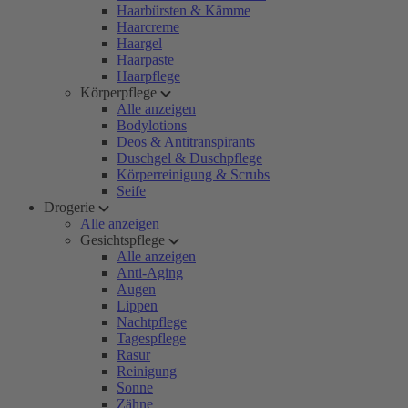
Haarbürsten & Kämme
Haarcreme
Haargel
Haarpaste
Haarpflege
Körperpflege
Alle anzeigen
Bodylotions
Deos & Antitranspirants
Duschgel & Duschpflege
Körperreinigung & Scrubs
Seife
Drogerie
Alle anzeigen
Gesichtspflege
Alle anzeigen
Anti-Aging
Augen
Lippen
Nachtpflege
Tagespflege
Rasur
Reinigung
Sonne
Zähne