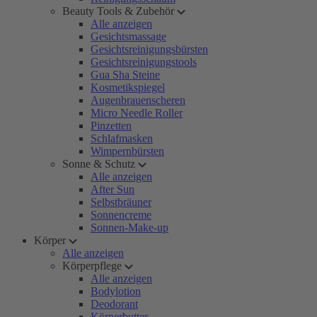
Beauty Tools & Zubehör
Alle anzeigen
Gesichtsmassage
Gesichtsreinigungsbürsten
Gesichtsreinigungstools
Gua Sha Steine
Kosmetikspiegel
Augenbrauenscheren
Micro Needle Roller
Pinzetten
Schlafmasken
Wimpernbürsten
Sonne & Schutz
Alle anzeigen
After Sun
Selbstbräuner
Sonnencreme
Sonnen-Make-up
Körper
Alle anzeigen
Körperpflege
Alle anzeigen
Bodylotion
Deodorant
Körperbutter