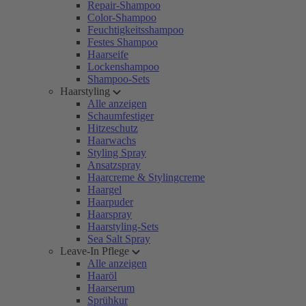
Repair-Shampoo
Color-Shampoo
Feuchtigkeitsshampoo
Festes Shampoo
Haarseife
Lockenshampoo
Shampoo-Sets
Haarstyling
Alle anzeigen
Schaumfestiger
Hitzeschutz
Haarwachs
Styling Spray
Ansatzspray
Haarcreme & Stylingcreme
Haargel
Haarpuder
Haarspray
Haarstyling-Sets
Sea Salt Spray
Leave-In Pflege
Alle anzeigen
Haaröl
Haarserum
Sprühkur