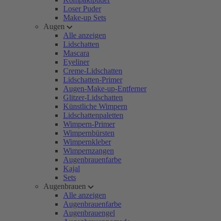
Loser Puder
Make-up Sets
Augen
Alle anzeigen
Lidschatten
Mascara
Eyeliner
Creme-Lidschatten
Lidschatten-Primer
Augen-Make-up-Entferner
Glitzer-Lidschatten
Künstliche Wimpern
Lidschattenpaletten
Wimpern-Primer
Wimpernbürsten
Wimpernkleber
Wimpernzangen
Augenbrauenfarbe
Kajal
Sets
Augenbrauen
Alle anzeigen
Augenbrauenfarbe
Augenbrauengel