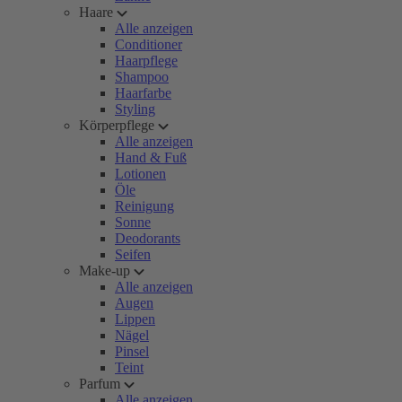
Haare
Alle anzeigen
Conditioner
Haarpflege
Shampoo
Haarfarbe
Styling
Körperpflege
Alle anzeigen
Hand & Fuß
Lotionen
Öle
Reinigung
Sonne
Deodorants
Seifen
Make-up
Alle anzeigen
Augen
Lippen
Nägel
Pinsel
Teint
Parfum
Alle anzeigen