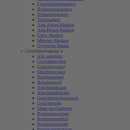
Feuchtigkeitsmasken
Reinigungsmasken
Schlammmasken
Tuchmasken
Anti-Aging-Masken
Anti-Pickel-Masken
Glow Masken
Mitesser-Masken
Overnight Maske
Gesichtsreinigung
Alle anzeigen
Gesichtspeeling
Gesichtswasser
Mizellenwasser
Reinigungsgel
Reinigungsöl
Abschminkpads
Abschminktücher
Gesichtsreinigungssets
Gesichtsseife
Make-up-Entferner
Reinigungscreme
Reinigungsmilch
Reinigungspuder
Reinigungsschaum