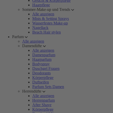
Gesicht & Körperpflege
Haarpflege
Sommer-Make-up und Trends
Alle anzeigen
Mists & Setting Sprays
Wasserfestes Make-up
Nagellack
Beach Hair stylen
Parfum
Alle anzeigen
Damendüfte
Alle anzeigen
Damenparfum
Haarparfum
Bodyspray
Duschgel Frauen
Deodorants
Körperpflege
Duftseifen
Parfum Sets Damen
Herrendüfte
Alle anzeigen
Herrenparfum
After Shave
Körperpflege