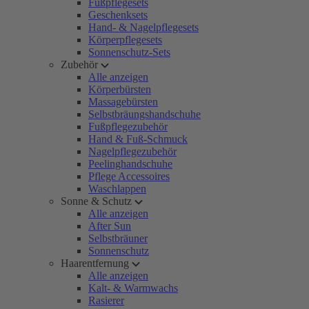
Fußpflegesets
Geschenksets
Hand- & Nagelpflegesets
Körperpflegesets
Sonnenschutz-Sets
Zubehör
Alle anzeigen
Körperbürsten
Massagebürsten
Selbstbräungshandschuhe
Fußpflegezubehör
Hand & Fuß-Schmuck
Nagelpflegezubehör
Peelinghandschuhe
Pflege Accessoires
Waschlappen
Sonne & Schutz
Alle anzeigen
After Sun
Selbstbräuner
Sonnenschutz
Haarentfernung
Alle anzeigen
Kalt- & Warmwachs
Rasierer