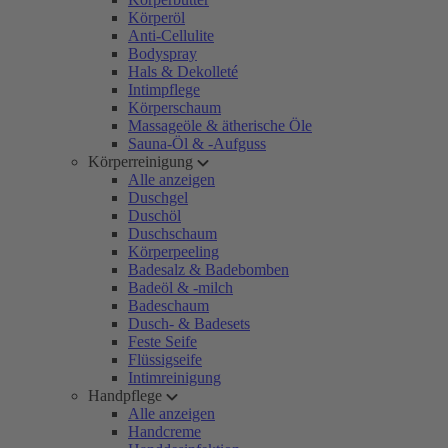
Körperöl
Anti-Cellulite
Bodyspray
Hals & Dekolleté
Intimpflege
Körperschaum
Massageöle & ätherische Öle
Sauna-Öl & -Aufguss
Körperreinigung
Alle anzeigen
Duschgel
Duschöl
Duschschaum
Körperpeeling
Badesalz & Badebomben
Badeöl & -milch
Badeschaum
Dusch- & Badesets
Feste Seife
Flüssigseife
Intimreinigung
Handpflege
Alle anzeigen
Handcreme