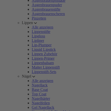
Augenbrauenpomade
Augenbrauenpuder
Augenbrauenstifte
Augenbrauenscheren
Pinzetten
Lippen
Alle anzeigen
Lippenstifte
Lipgloss
Lipliner
Lip-Plumper
Liquid Lipstick
Lippen Zubehör
Lippen-Primer
Lippenbalsam
Matter Lippenstift
Lippenstift-Sets
Nägel
Alle anzeigen
Nagellack
Base Coat
Top Coat
Nagelhärter
Nagelfeilen
Gel Nagellack