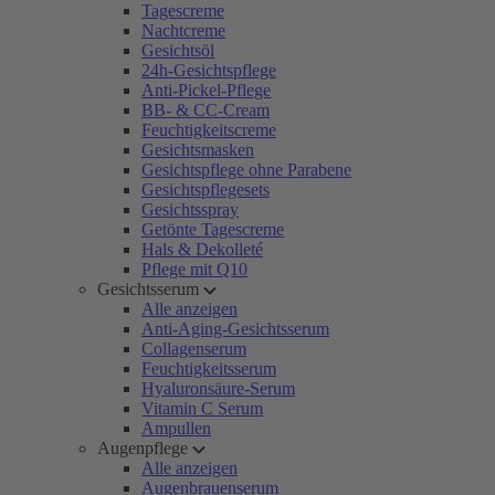
Tagescreme
Nachtcreme
Gesichtsöl
24h-Gesichtspflege
Anti-Pickel-Pflege
BB- & CC-Cream
Feuchtigkeitscreme
Gesichtsmasken
Gesichtspflege ohne Parabene
Gesichtspflegesets
Gesichtsspray
Getönte Tagescreme
Hals & Dekolleté
Pflege mit Q10
Gesichtsserum
Alle anzeigen
Anti-Aging-Gesichtsserum
Collagenserum
Feuchtigkeitsserum
Hyaluronsäure-Serum
Vitamin C Serum
Ampullen
Augenpflege
Alle anzeigen
Augenbrauenserum