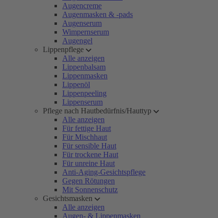
Augencreme
Augenmasken & -pads
Augenserum
Wimpernserum
Augengel
Lippenpflege
Alle anzeigen
Lippenbalsam
Lippenmasken
Lippenöl
Lippenpeeling
Lippenserum
Pflege nach Hautbedürfnis/Hauttyp
Alle anzeigen
Für fettige Haut
Für Mischhaut
Für sensible Haut
Für trockene Haut
Für unreine Haut
Anti-Aging-Gesichtspflege
Gegen Rötungen
Mit Sonnenschutz
Gesichtsmasken
Alle anzeigen
Augen- & Lippenmasken