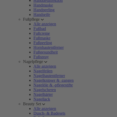
Handdesinfektion
Handmaske
Handpeeling
Handseife
Fußpflege
Alle anzeigen
Fußbad
Fußcreme
Fußmaske
Fußpeeling
Hornhautentferner
Fußgesundheit
Fußspray
Nagelpflege
Alle anzeigen
Nagelfeilen
Nagelhautentferner
Nagelknipser & -zangen
Nagelöle & -pflegestifte
Nagelscheren
Nagelhärter
Nagellack
Beauty Set
Alle anzeigen
Dusch- & Badesets