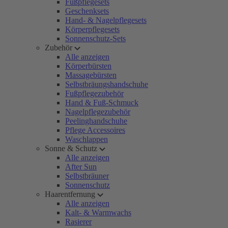
Fußpflegesets
Geschenksets
Hand- & Nagelpflegesets
Körperpflegesets
Sonnenschutz-Sets
Zubehör
Alle anzeigen
Körperbürsten
Massagebürsten
Selbstbräungshandschuhe
Fußpflegezubehör
Hand & Fuß-Schmuck
Nagelpflegezubehör
Peelinghandschuhe
Pflege Accessoires
Waschlappen
Sonne & Schutz
Alle anzeigen
After Sun
Selbstbräuner
Sonnenschutz
Haarentfernung
Alle anzeigen
Kalt- & Warmwachs
Rasierer