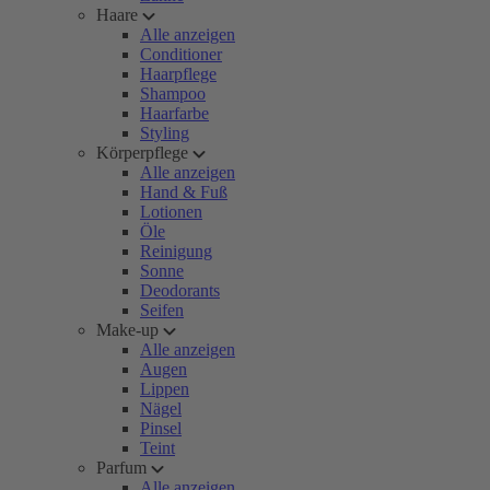
Haare
Alle anzeigen
Conditioner
Haarpflege
Shampoo
Haarfarbe
Styling
Körperpflege
Alle anzeigen
Hand & Fuß
Lotionen
Öle
Reinigung
Sonne
Deodorants
Seifen
Make-up
Alle anzeigen
Augen
Lippen
Nägel
Pinsel
Teint
Parfum
Alle anzeigen