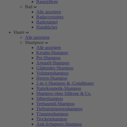
Rasurpflege
Bad
Alle anzeigen
Badaccessoires
Bademäntel
Handtücher
Haare
Alle anzeigen
Shampoos
Alle anzeigen
Keratin-Shampoo
Pre-Shampoo
Arganöl-Shampoo
Glättendes Shampoo
Volumenshampoo
Herren-Shampoo
2-in-1-Shampoo & -Conditioner
Naturkosmetik-Shampoo
Shampoo ohne Silikone & Co.
Silbershampoo
Teebaumöl-Shampoo
Tiefenreinigungsshampoo
Tönungsshampoo
Trockenshampoo
Anti-Schuppen-Shampoo