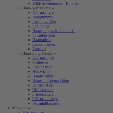
Wildschweinborsten-Bürsten
Haar-Accessoires
Alle anzeigen
Haargummis
Lockenwickler
Scrunchies
Haarspangen & -klammern
Sprühflaschen
Haarnadeln
Lockenbänder
Zubehör
Haarstyling-Geräte
Alle anzeigen
Glätteisen
Lockenstäbe
Heizwickler
Haartrockner
Haarschneidemaschine
Diffusor-Fön
Effilierschere
Friseurschere
Friseurumhänge
Warmluftbürsten
Make-up
Alle anzeigen