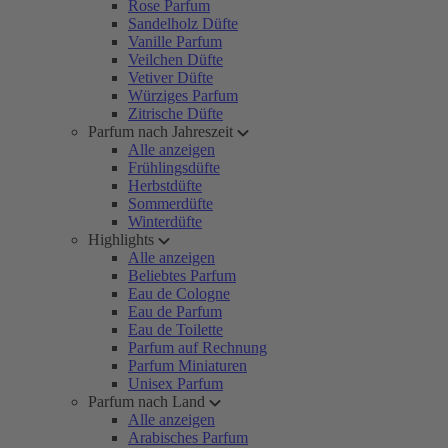
Rose Parfum
Sandelholz Düfte
Vanille Parfum
Veilchen Düfte
Vetiver Düfte
Würziges Parfum
Zitrische Düfte
Parfum nach Jahreszeit
Alle anzeigen
Frühlingsdüfte
Herbstdüfte
Sommerdüfte
Winterdüfte
Highlights
Alle anzeigen
Beliebtes Parfum
Eau de Cologne
Eau de Parfum
Eau de Toilette
Parfum auf Rechnung
Parfum Miniaturen
Unisex Parfum
Parfum nach Land
Alle anzeigen
Arabisches Parfum