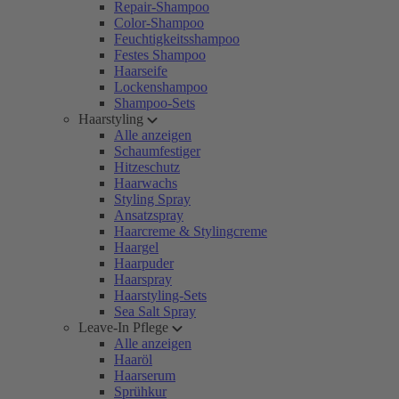
Repair-Shampoo
Color-Shampoo
Feuchtigkeitsshampoo
Festes Shampoo
Haarseife
Lockenshampoo
Shampoo-Sets
Haarstyling
Alle anzeigen
Schaumfestiger
Hitzeschutz
Haarwachs
Styling Spray
Ansatzspray
Haarcreme & Stylingcreme
Haargel
Haarpuder
Haarspray
Haarstyling-Sets
Sea Salt Spray
Leave-In Pflege
Alle anzeigen
Haaröl
Haarserum
Sprühkur