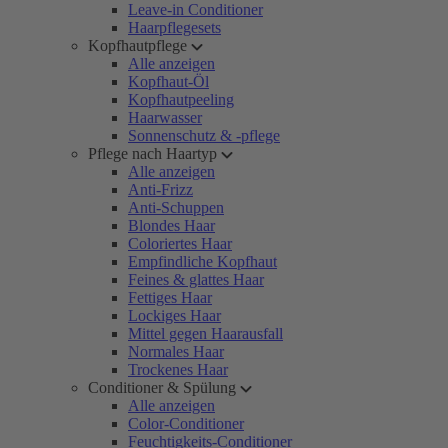
Leave-in Conditioner
Haarpflegesets
Kopfhautpflege
Alle anzeigen
Kopfhaut-Öl
Kopfhautpeeling
Haarwasser
Sonnenschutz & -pflege
Pflege nach Haartyp
Alle anzeigen
Anti-Frizz
Anti-Schuppen
Blondes Haar
Coloriertes Haar
Empfindliche Kopfhaut
Feines & glattes Haar
Fettiges Haar
Lockiges Haar
Mittel gegen Haarausfall
Normales Haar
Trockenes Haar
Conditioner & Spülung
Alle anzeigen
Color-Conditioner
Feuchtigkeits-Conditioner