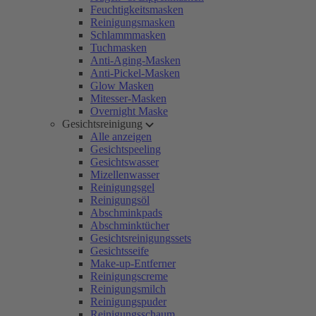
Feuchtigkeitsmasken
Reinigungsmasken
Schlammmasken
Tuchmasken
Anti-Aging-Masken
Anti-Pickel-Masken
Glow Masken
Mitesser-Masken
Overnight Maske
Gesichtsreinigung
Alle anzeigen
Gesichtspeeling
Gesichtswasser
Mizellenwasser
Reinigungsgel
Reinigungsöl
Abschminkpads
Abschminktücher
Gesichtsreinigungssets
Gesichtsseife
Make-up-Entferner
Reinigungscreme
Reinigungsmilch
Reinigungspuder
Reinigungsschaum