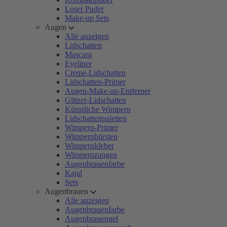
Loser Puder
Make-up Sets
Augen
Alle anzeigen
Lidschatten
Mascara
Eyeliner
Creme-Lidschatten
Lidschatten-Primer
Augen-Make-up-Entferner
Glitzer-Lidschatten
Künstliche Wimpern
Lidschattenpaletten
Wimpern-Primer
Wimpernbürsten
Wimpernkleber
Wimpernzangen
Augenbrauenfarbe
Kajal
Sets
Augenbrauen
Alle anzeigen
Augenbrauenfarbe
Augenbrauengel