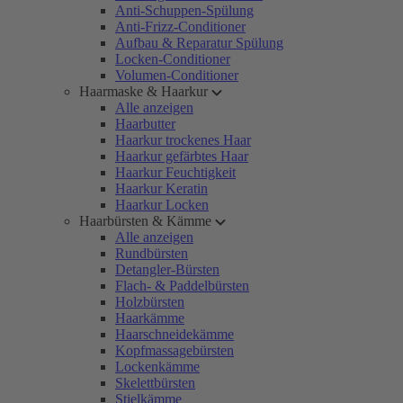
Anti-Schuppen-Spülung
Anti-Frizz-Conditioner
Aufbau & Reparatur Spülung
Locken-Conditioner
Volumen-Conditioner
Haarmaske & Haarkur
Alle anzeigen
Haarbutter
Haarkur trockenes Haar
Haarkur gefärbtes Haar
Haarkur Feuchtigkeit
Haarkur Keratin
Haarkur Locken
Haarbürsten & Kämme
Alle anzeigen
Rundbürsten
Detangler-Bürsten
Flach- & Paddelbürsten
Holzbürsten
Haarkämme
Haarschneidekämme
Kopfmassagebürsten
Lockenkämme
Skelettbürsten
Stielkämme