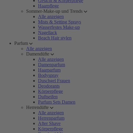
Gesicht & Körperpflege
Haarpflege
Sommer-Make-up und Trends
Alle anzeigen
Mists & Setting Sprays
Wasserfestes Make-up
Nagellack
Beach Hair stylen
Parfum
Alle anzeigen
Damendüfte
Alle anzeigen
Damenparfum
Haarparfum
Bodyspray
Duschgel Frauen
Deodorants
Körperpflege
Duftseifen
Parfum Sets Damen
Herrendüfte
Alle anzeigen
Herrenparfum
After Shave
Körperpflege