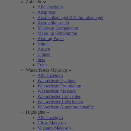
Zubehör
Alle anzeigen
Anspitzer
Kosmetikspiegel & Schminkspiegel
Kosmetiktaschen
Make-up Leerpaletten
Make-up Schwämme
Blotting Paper
Nägel
Augen
Lippen
Sets
Teint
Wasserfestes Make-up
Alle anzeigen
Wasserfeste Eyeliner
Wasserfeste Foundation
Wasserfeste Mascara
Wasserfester Concealer
Wasserfester Lidschatten
Wasserfeste Augenbrauenstifte
Highlights
Alle anzeigen
Glow Make-up
Veganes Make-up