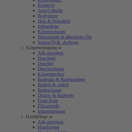
Körperöl
Anti-Cellulite
Bodyspray
Hals & Dekolleté
Intimpflege
Körperschaum
Massageöle & ätherische Öle
Sauna-Öl & -Aufguss
Körperreinigung
Alle anzeigen
Duschgel
Duschöl
Duschschaum
Körperpeeling
Badesalz & Badebomben
Badeöl & -milch
Badeschaum
Dusch- & Badesets
Feste Seife
Flüssigseife
Intimreinigung
Handpflege
Alle anzeigen
Handcreme