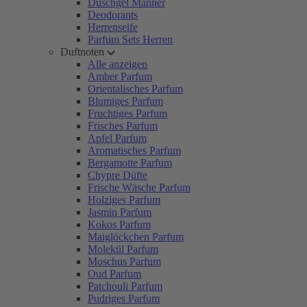
Duschgel Männer
Deodorants
Herrenseife
Parfum Sets Herren
Duftnoten
Alle anzeigen
Amber Parfum
Orientalisches Parfum
Blumiges Parfum
Fruchtiges Parfum
Frisches Parfum
Apfel Parfum
Aromatisches Parfum
Bergamotte Parfum
Chypre Düfte
Frische Wäsche Parfum
Holziges Parfum
Jasmin Parfum
Kokos Parfum
Maiglöckchen Parfum
Molekül Parfum
Moschus Parfum
Oud Parfum
Patchouli Parfum
Pudriges Parfum