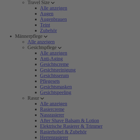
Travel Size
Alle anzeigen
Augen
Augenbrauen
Teint
Zubehör
Männerpflege
Alle anzeigen
Gesichtspflege
Alle anzeigen
Anti-Aging
Gesichtscreme
Gesichtsreinigung
Gesichtsserum
Pflegesets
Gesichtsmasken
Gesichtspeeling
Rasur
Alle anzeigen
Rasiercreme
Nassrasierer
After Shave Balsam & Lotion
Elektrische Rasierer & Trimmer
Rasierhobel & Zubehör
Herrenrasierer