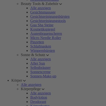
Beauty Tools & Zubehör
Alle anzeigen
Gesichtsmassage
Gesichtsreinigungsbürsten
Gesichtsreinigungstools
Gua Sha Steine
Kosmetikspiegel
Augenbrauenscheren
Micro Needle Roller
Pinzetten
Schlafmasken
Wimpernbürsten
Sonne & Schutz
Alle anzeigen
After Sun
Selbstbräuner
Sonnencreme
Sonnen-Make-up
Körper
Alle anzeigen
Körperpflege
Alle anzeigen
Bodylotion
Deodorant
Körperbutter