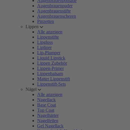
Augenbrauenpomade
Augenbrauenpuder
Augenbrauenstifte
Augenbrauenscheren
Pinzetten
Lippen
Alle anzeigen
Lippenstifte
Lipgloss
Lipliner
Lip-Plumper
Liquid Lipstick
Lippen Zubehör
Lippen-Primer
Lippenbalsam
Matter Lippenstift
Lippenstift-Sets
Nägel
Alle anzeigen
Nagellack
Base Coat
Top Coat
Nagelhärter
Nagelfeilen
Gel Nagellack