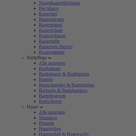
Nasenhaarentfernung
Pre-Shave
Rasiergel
Rasiermesser
Rasierpinsel
Rasierschale
Rasierschaum
Rasierseife
Rasiersets Herren
Rasierständer
Bartpflege
Alle anzeigen
Bartbalsam
Bartkämme & Bartbürsten
Bartöle
Bartschneider & Barttrimmer
Bartseife & Bartshampoo
Bartpflegesets
Bartscheren
Haare
Alle anzeigen
Shampoo
Pomade
Haarstyling
Haarausfall & Haarwuchs