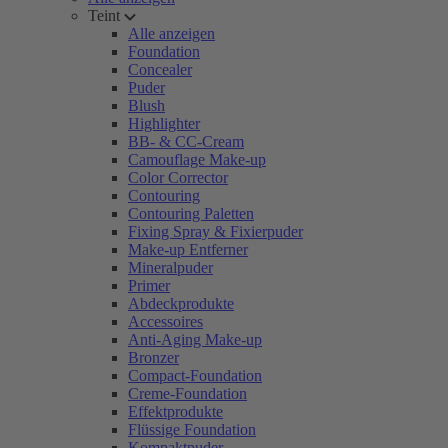
Teint
Alle anzeigen
Foundation
Concealer
Puder
Blush
Highlighter
BB- & CC-Cream
Camouflage Make-up
Color Corrector
Contouring
Contouring Paletten
Fixing Spray & Fixierpuder
Make-up Entferner
Mineralpuder
Primer
Abdeckprodukte
Accessoires
Anti-Aging Make-up
Bronzer
Compact-Foundation
Creme-Foundation
Effektprodukte
Flüssige Foundation
Kompaktpuder