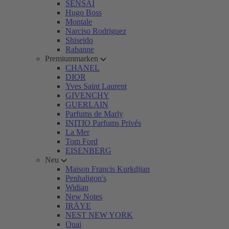
SENSAI
Hugo Boss
Montale
Narciso Rodriguez
Shiseido
Rabanne
Premiummarken
CHANEL
DIOR
Yves Saint Laurent
GIVENCHY
GUERLAIN
Parfums de Marly
INITIO Parfums Privés
La Mer
Tom Ford
EISENBERG
Neu
Maison Francis Kurkdjian
Penhaligon's
Widian
New Notes
IRÄYE
NEST NEW YORK
Ouai