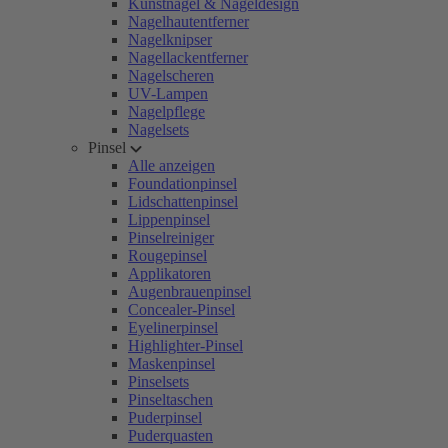
Kunstnägel & Nageldesign
Nagelhautentferner
Nagelknipser
Nagellackentferner
Nagelscheren
UV-Lampen
Nagelpflege
Nagelsets
Pinsel
Alle anzeigen
Foundationpinsel
Lidschattenpinsel
Lippenpinsel
Pinselreiniger
Rougepinsel
Applikatoren
Augenbrauenpinsel
Concealer-Pinsel
Eyelinerpinsel
Highlighter-Pinsel
Maskenpinsel
Pinselsets
Pinseltaschen
Puderpinsel
Puderquasten