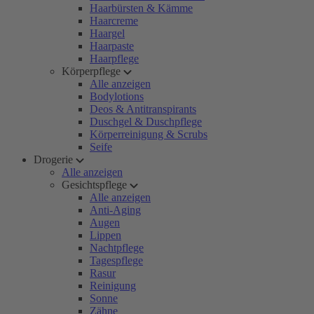
Haarbürsten & Kämme
Haarcreme
Haargel
Haarpaste
Haarpflege
Körperpflege
Alle anzeigen
Bodylotions
Deos & Antitranspirants
Duschgel & Duschpflege
Körperreinigung & Scrubs
Seife
Drogerie
Alle anzeigen
Gesichtspflege
Alle anzeigen
Anti-Aging
Augen
Lippen
Nachtpflege
Tagespflege
Rasur
Reinigung
Sonne
Zähne