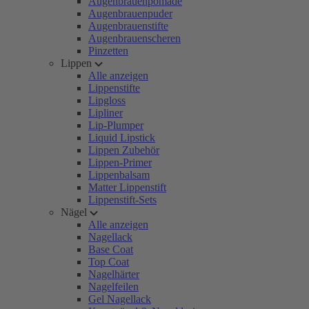
Augenbrauenpomade
Augenbrauenpuder
Augenbrauenstifte
Augenbrauenscheren
Pinzetten
Lippen
Alle anzeigen
Lippenstifte
Lipgloss
Lipliner
Lip-Plumper
Liquid Lipstick
Lippen Zubehör
Lippen-Primer
Lippenbalsam
Matter Lippenstift
Lippenstift-Sets
Nägel
Alle anzeigen
Nagellack
Base Coat
Top Coat
Nagelhärter
Nagelfeilen
Gel Nagellack