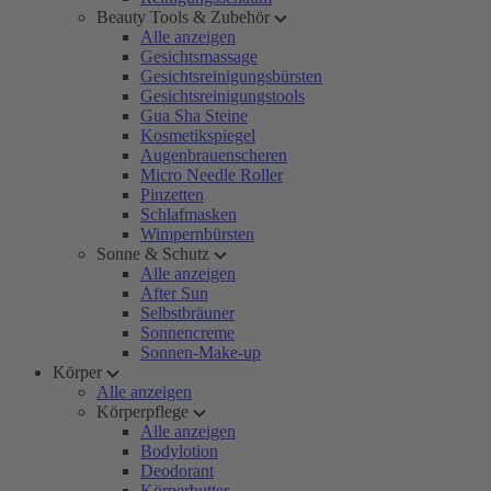
Beauty Tools & Zubehör
Alle anzeigen
Gesichtsmassage
Gesichtsreinigungsbürsten
Gesichtsreinigungstools
Gua Sha Steine
Kosmetikspiegel
Augenbrauenscheren
Micro Needle Roller
Pinzetten
Schlafmasken
Wimpernbürsten
Sonne & Schutz
Alle anzeigen
After Sun
Selbstbräuner
Sonnencreme
Sonnen-Make-up
Körper
Alle anzeigen
Körperpflege
Alle anzeigen
Bodylotion
Deodorant
Körperbutter