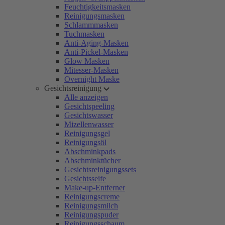
Feuchtigkeitsmasken
Reinigungsmasken
Schlammmasken
Tuchmasken
Anti-Aging-Masken
Anti-Pickel-Masken
Glow Masken
Mitesser-Masken
Overnight Maske
Gesichtsreinigung
Alle anzeigen
Gesichtspeeling
Gesichtswasser
Mizellenwasser
Reinigungsgel
Reinigungsöl
Abschminkpads
Abschminktücher
Gesichtsreinigungssets
Gesichtsseife
Make-up-Entferner
Reinigungscreme
Reinigungsmilch
Reinigungspuder
Reinigungsschaum