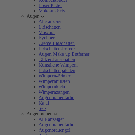
Loser Puder
Make-up Sets
Augen
Alle anzeigen
Lidschatten
Mascara
Eyeliner
Creme-Lidschatten
Lidschatten-Primer
Augen-Make-up-Entferner
Glitzer-Lidschatten
Künstliche Wimpern
Lidschattenpaletten
Wimpern-Primer
Wimpernbürsten
Wimpernkleber
Wimpernzangen
Augenbrauenfarbe
Kajal
Sets
Augenbrauen
Alle anzeigen
Augenbrauenfarbe
Augenbrauengel