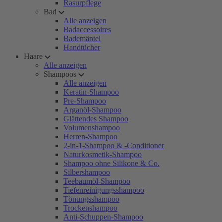
Rasurpflege
Bad
Alle anzeigen
Badaccessoires
Bademäntel
Handtücher
Haare
Alle anzeigen
Shampoos
Alle anzeigen
Keratin-Shampoo
Pre-Shampoo
Arganöl-Shampoo
Glättendes Shampoo
Volumenshampoo
Herren-Shampoo
2-in-1-Shampoo & -Conditioner
Naturkosmetik-Shampoo
Shampoo ohne Silikone & Co.
Silbershampoo
Teebaumöl-Shampoo
Tiefenreinigungsshampoo
Tönungsshampoo
Trockenshampoo
Anti-Schuppen-Shampoo