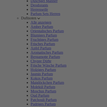
Duschgel Männer
Deodorants
Herrenseife
Parfum Sets Herren
Duftnoten
Alle anzeigen
Amber Parfum
Orientalisches Parfum
Blumiges Parfum
Fruchtiges Parfum
Frisches Parfum
Apfel Parfum
Aromatisches Parfum
Bergamotte Parfum
Chypre Düfte
Frische Wäsche Parfum
Holziges Parfum
Jasmin Parfum
Kokos Parfum
Maiglöckchen Parfum
Molekül Parfum
Moschus Parfum
Oud Parfum
Patchouli Parfum
Pudriges Parfum