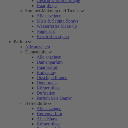
Gesicht & Körperpflege
Haarpflege
Sommer-Make-up und Trends
Alle anzeigen
Mists & Setting Sprays
Wasserfestes Make-up
Nagellack
Beach Hair stylen
Parfum
Alle anzeigen
Damendüfte
Alle anzeigen
Damenparfum
Haarparfum
Bodyspray
Duschgel Frauen
Deodorants
Körperpflege
Duftseifen
Parfum Sets Damen
Herrendüfte
Alle anzeigen
Herrenparfum
After Shave
Körperpflege