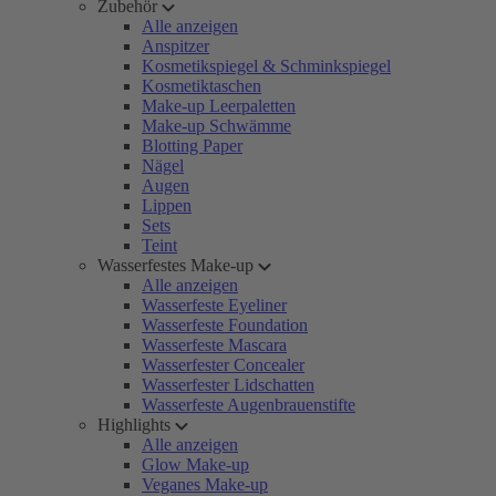
Zubehör
Alle anzeigen
Anspitzer
Kosmetikspiegel & Schminkspiegel
Kosmetiktaschen
Make-up Leerpaletten
Make-up Schwämme
Blotting Paper
Nägel
Augen
Lippen
Sets
Teint
Wasserfestes Make-up
Alle anzeigen
Wasserfeste Eyeliner
Wasserfeste Foundation
Wasserfeste Mascara
Wasserfester Concealer
Wasserfester Lidschatten
Wasserfeste Augenbrauenstifte
Highlights
Alle anzeigen
Glow Make-up
Veganes Make-up