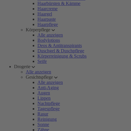
Haarbürsten & Kämme
Haarcreme
Haargel
Haarpaste
Haarpflege
Körperpflege
Alle anzeigen
Bodylotions
Deos & Antitranspirants
Duschgel & Duschpflege
Körperreinigung & Scrubs
Seife
Drogerie
Alle anzeigen
Gesichtspflege
Alle anzeigen
Anti-Aging
Augen
Lippen
Nachtpflege
Tagespflege
Rasur
Reinigung
Sonne
Zähne