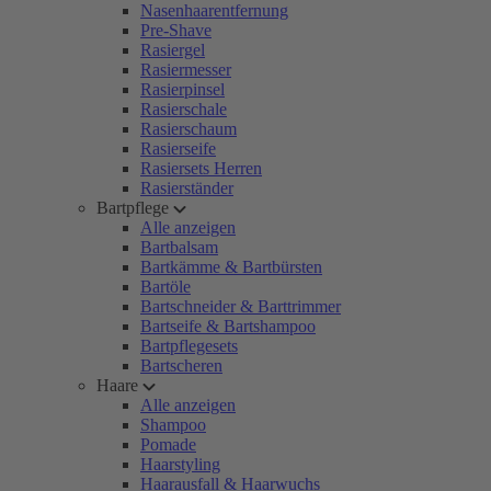
Nasenhaarentfernung
Pre-Shave
Rasiergel
Rasiermesser
Rasierpinsel
Rasierschale
Rasierschaum
Rasierseife
Rasiersets Herren
Rasierständer
Bartpflege
Alle anzeigen
Bartbalsam
Bartkämme & Bartbürsten
Bartöle
Bartschneider & Barttrimmer
Bartseife & Bartshampoo
Bartpflegesets
Bartscheren
Haare
Alle anzeigen
Shampoo
Pomade
Haarstyling
Haarausfall & Haarwuchs