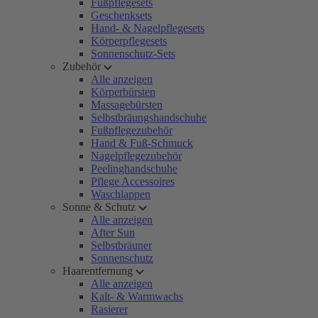
Fußpflegesets
Geschenksets
Hand- & Nagelpflegesets
Körperpflegesets
Sonnenschutz-Sets
Zubehör
Alle anzeigen
Körperbürsten
Massagebürsten
Selbstbräungshandschuhe
Fußpflegezubehör
Hand & Fuß-Schmuck
Nagelpflegezubehör
Peelinghandschuhe
Pflege Accessoires
Waschlappen
Sonne & Schutz
Alle anzeigen
After Sun
Selbstbräuner
Sonnenschutz
Haarentfernung
Alle anzeigen
Kalt- & Warmwachs
Rasierer