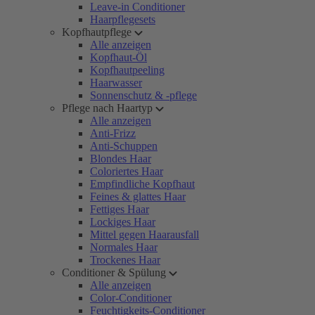
Leave-in Conditioner
Haarpflegesets
Kopfhautpflege
Alle anzeigen
Kopfhaut-Öl
Kopfhautpeeling
Haarwasser
Sonnenschutz & -pflege
Pflege nach Haartyp
Alle anzeigen
Anti-Frizz
Anti-Schuppen
Blondes Haar
Coloriertes Haar
Empfindliche Kopfhaut
Feines & glattes Haar
Fettiges Haar
Lockiges Haar
Mittel gegen Haarausfall
Normales Haar
Trockenes Haar
Conditioner & Spülung
Alle anzeigen
Color-Conditioner
Feuchtigkeits-Conditioner