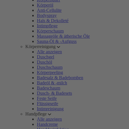
Körperöl
Anti-Cellulite
Bodyspray
Hals & Dekolleté
Intimpflege
Körperschaum
Massageöle & ätherische Öle
Sauna-Öl & -Aufguss
Körperreinigung
Alle anzeigen
Duschgel
Duschöl
Duschschaum
Körperpeeling
Badesalz & Badebomben
Badeöl & -milch
Badeschaum
Dusch- & Badesets
Feste Seife
Flüssigseife
Intimreinigung
Handpflege
Alle anzeigen
Handcreme