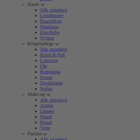
Haare
Alle anzeigen
Conditioner
Haarpflege
Shampoo
Haarfarbe
Styling
Körperpflege
Alle anzeigen
Hand & Fuß
Lotionen
Öle
Reinigung
Sonne
Deodorants
Seifen
Make-up
Alle anzeigen
Augen
Lippen
Nägel
Pinsel
Teint
Parfum
Alle anzeigen