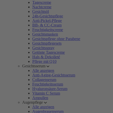
Tagescreme
Nachtcreme
Gesichtsöl
24h-Gesichtspflege
Anti-Pickel-Pflege
BB- & CC-Cream
Feuchtigkeitscreme
Gesichtsmasken
Gesichtspflege ohne Parabene
Gesichtspflegesets
Gesichtsspray
Getönte Tagescreme
Hals & Dekolleté
Pflege mit Q10
Gesichtsserum
Alle anzeigen
Anti-Aging-Gesichtsserum
Collagenserum
Feuchtigkeitsserum
Hyaluronsäure-Serum
Vitamin C Serum
Ampullen
Augenpflege
Alle anzeigen
Augenbrauenserum