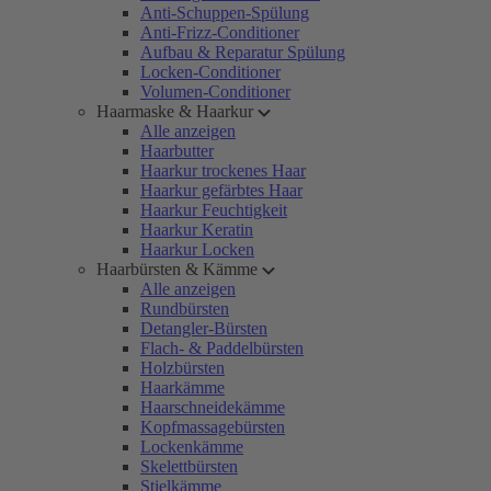
Anti-Schuppen-Spülung
Anti-Frizz-Conditioner
Aufbau & Reparatur Spülung
Locken-Conditioner
Volumen-Conditioner
Haarmaske & Haarkur
Alle anzeigen
Haarbutter
Haarkur trockenes Haar
Haarkur gefärbtes Haar
Haarkur Feuchtigkeit
Haarkur Keratin
Haarkur Locken
Haarbürsten & Kämme
Alle anzeigen
Rundbürsten
Detangler-Bürsten
Flach- & Paddelbürsten
Holzbürsten
Haarkämme
Haarschneidekämme
Kopfmassagebürsten
Lockenkämme
Skelettbürsten
Stielkämme