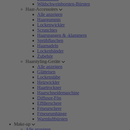
Wildschweinborsten-Bürsten
Haar-Accessoires
Alle anzeigen
Haargummis
Lockenwickler
Scrunchies
Haarspangen & -klammern
Sprühflaschen
Haarnadeln
Lockenbänder
Zubehör
Haarstyling-Geräte
Alle anzeigen
Glätteisen
Lockenstäbe
Heizwickler
Haartrockner
Haarschneidemaschine
Diffusor-Fön
Effilierschere
Friseurschere
Friseurumhänge
Warmluftbürsten
Make-up
Alle anzeigen