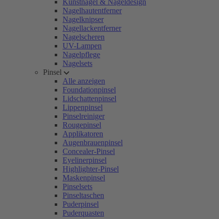
Kunstnägel & Nageldesign
Nagelhautentferner
Nagelknipser
Nagellackentferner
Nagelscheren
UV-Lampen
Nagelpflege
Nagelsets
Pinsel
Alle anzeigen
Foundationpinsel
Lidschattenpinsel
Lippenpinsel
Pinselreiniger
Rougepinsel
Applikatoren
Augenbrauenpinsel
Concealer-Pinsel
Eyelinerpinsel
Highlighter-Pinsel
Maskenpinsel
Pinselsets
Pinseltaschen
Puderpinsel
Puderquasten