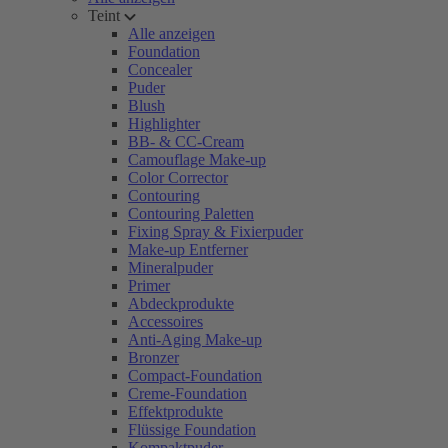
Teint
Alle anzeigen
Foundation
Concealer
Puder
Blush
Highlighter
BB- & CC-Cream
Camouflage Make-up
Color Corrector
Contouring
Contouring Paletten
Fixing Spray & Fixierpuder
Make-up Entferner
Mineralpuder
Primer
Abdeckprodukte
Accessoires
Anti-Aging Make-up
Bronzer
Compact-Foundation
Creme-Foundation
Effektprodukte
Flüssige Foundation
Kompaktpuder