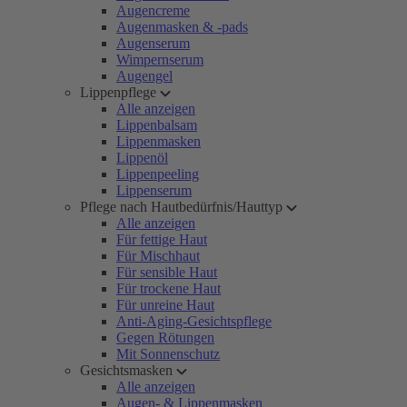
Augencreme
Augenmasken & -pads
Augenserum
Wimpernserum
Augengel
Lippenpflege
Alle anzeigen
Lippenbalsam
Lippenmasken
Lippenöl
Lippenpeeling
Lippenserum
Pflege nach Hautbedürfnis/Hauttyp
Alle anzeigen
Für fettige Haut
Für Mischhaut
Für sensible Haut
Für trockene Haut
Für unreine Haut
Anti-Aging-Gesichtspflege
Gegen Rötungen
Mit Sonnenschutz
Gesichtsmasken
Alle anzeigen
Augen- & Lippenmasken