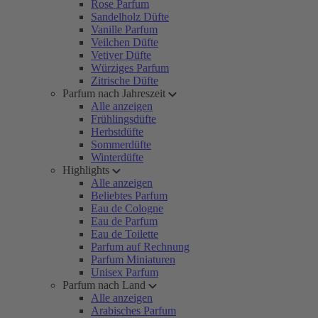
Rose Parfum
Sandelholz Düfte
Vanille Parfum
Veilchen Düfte
Vetiver Düfte
Würziges Parfum
Zitrische Düfte
Parfum nach Jahreszeit
Alle anzeigen
Frühlingsdüfte
Herbstdüfte
Sommerdüfte
Winterdüfte
Highlights
Alle anzeigen
Beliebtes Parfum
Eau de Cologne
Eau de Parfum
Eau de Toilette
Parfum auf Rechnung
Parfum Miniaturen
Unisex Parfum
Parfum nach Land
Alle anzeigen
Arabisches Parfum