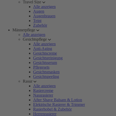
Travel Size
Alle anzeigen
Augen
Augenbrauen
Teint
Zubehör
Männerpflege
Alle anzeigen
Gesichtspflege
Alle anzeigen
Anti-Aging
Gesichtscreme
Gesichtsreinigung
Gesichtsserum
Pflegesets
Gesichtsmasken
Gesichtspeeling
Rasur
Alle anzeigen
Rasiercreme
Nassrasierer
After Shave Balsam & Lotion
Elektrische Rasierer & Trimmer
Rasierhobel & Zubehör
Herrenrasierer