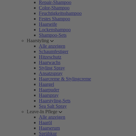
Repair-Shampoo
Color-Shampoo
Feuchtigkeitsshampoo
Festes Shampoo
Haarseife
Lockenshampoo
Shampoo-Sets
Haarstyling
Alle anzeigen
Schaumfestiger
Hitzeschutz
Haarwachs
Styling Spray
Ansatzspray
Haarcreme & Stylingcreme
Haargel
Haarpuder
Haarspray
Haarstyling-Sets
Sea Salt Spray
Leave-In Pflege
Alle anzeigen
Haaröl
Haarserum
Sprühkur