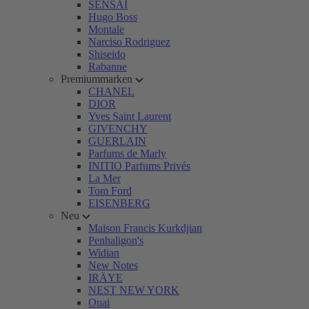
SENSAI
Hugo Boss
Montale
Narciso Rodriguez
Shiseido
Rabanne
Premiummarken
CHANEL
DIOR
Yves Saint Laurent
GIVENCHY
GUERLAIN
Parfums de Marly
INITIO Parfums Privés
La Mer
Tom Ford
EISENBERG
Neu
Maison Francis Kurkdjian
Penhaligon's
Widian
New Notes
IRÄYE
NEST NEW YORK
Ouai