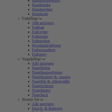
Handdesinfektion
Handmaske
Handpeeling
Handseife
Fußpflege
Alle anzeigen
Fußbad
Fußcreme
Fußmaske
Fußpeeling
Hornhautentferner
Fußgesundheit
Fußspray
Nagelpflege
Alle anzeigen
Nagelfeilen
Nagelhautentferner
Nagelknipser & -zangen
Nagelöle & -pflegestifte
Nagelscheren
Nagelhärter
Nagellack
Beauty Set
Alle anzeigen
Dusch- & Badesets