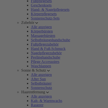
Fußpflegesets
Geschenksets
Hand- & Nagelpflegesets
Körperpflegesets
Sonnenschutz-Sets
Zubehör
Alle anzeigen
Körperbürsten
Massagebürsten
Selbstbräungshandschuhe
Fußpflegezubehör
Hand & Fuß-Schmuck
Nagelpflegezubehör
Peelinghandschuhe
Pflege Accessoires
Waschlappen
Sonne & Schutz
Alle anzeigen
After Sun
Selbstbräuner
Sonnenschutz
Haarentfernung
Alle anzeigen
Kalt- & Warmwachs
Rasierer