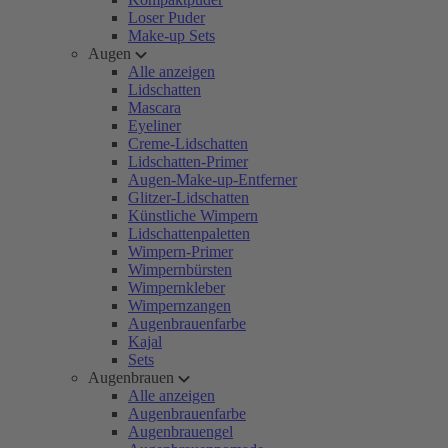
Loser Puder
Make-up Sets
Augen
Alle anzeigen
Lidschatten
Mascara
Eyeliner
Creme-Lidschatten
Lidschatten-Primer
Augen-Make-up-Entferner
Glitzer-Lidschatten
Künstliche Wimpern
Lidschattenpaletten
Wimpern-Primer
Wimpernbürsten
Wimpernkleber
Wimpernzangen
Augenbrauenfarbe
Kajal
Sets
Augenbrauen
Alle anzeigen
Augenbrauenfarbe
Augenbrauengel