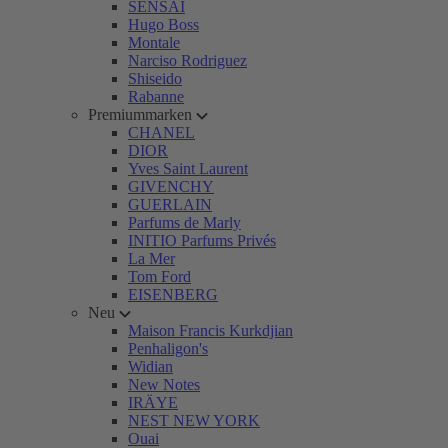
SENSAI
Hugo Boss
Montale
Narciso Rodriguez
Shiseido
Rabanne
Premiummarken
CHANEL
DIOR
Yves Saint Laurent
GIVENCHY
GUERLAIN
Parfums de Marly
INITIO Parfums Privés
La Mer
Tom Ford
EISENBERG
Neu
Maison Francis Kurkdjian
Penhaligon's
Widian
New Notes
IRÄYE
NEST NEW YORK
Ouai