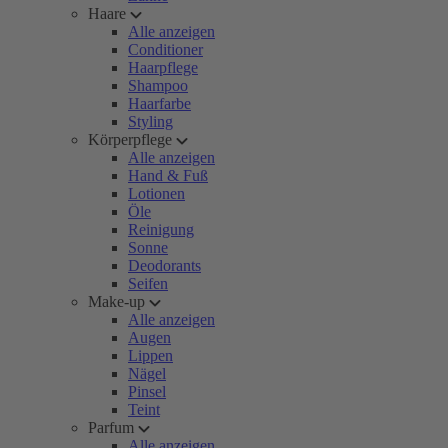
Haare
Alle anzeigen
Conditioner
Haarpflege
Shampoo
Haarfarbe
Styling
Körperpflege
Alle anzeigen
Hand & Fuß
Lotionen
Öle
Reinigung
Sonne
Deodorants
Seifen
Make-up
Alle anzeigen
Augen
Lippen
Nägel
Pinsel
Teint
Parfum
Alle anzeigen