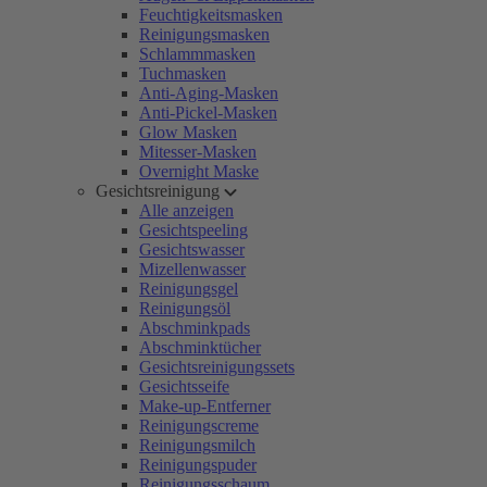
Feuchtigkeitsmasken
Reinigungsmasken
Schlammmasken
Tuchmasken
Anti-Aging-Masken
Anti-Pickel-Masken
Glow Masken
Mitesser-Masken
Overnight Maske
Gesichtsreinigung
Alle anzeigen
Gesichtspeeling
Gesichtswasser
Mizellenwasser
Reinigungsgel
Reinigungsöl
Abschminkpads
Abschminktücher
Gesichtsreinigungssets
Gesichtsseife
Make-up-Entferner
Reinigungscreme
Reinigungsmilch
Reinigungspuder
Reinigungsschaum