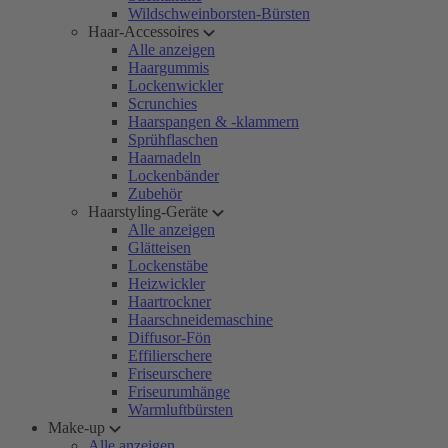
Wildschweinborsten-Bürsten
Haar-Accessoires
Alle anzeigen
Haargummis
Lockenwickler
Scrunchies
Haarspangen & -klammern
Sprühflaschen
Haarnadeln
Lockenbänder
Zubehör
Haarstyling-Geräte
Alle anzeigen
Glätteisen
Lockenstäbe
Heizwickler
Haartrockner
Haarschneidemaschine
Diffusor-Fön
Effilierschere
Friseurschere
Friseurumhänge
Warmluftbürsten
Make-up
Alle anzeigen