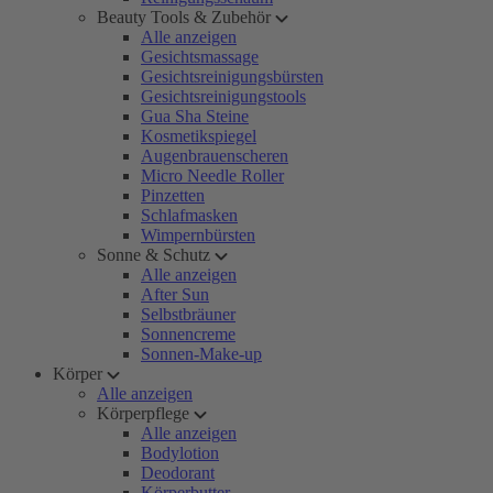
Beauty Tools & Zubehör
Alle anzeigen
Gesichtsmassage
Gesichtsreinigungsbürsten
Gesichtsreinigungstools
Gua Sha Steine
Kosmetikspiegel
Augenbrauenscheren
Micro Needle Roller
Pinzetten
Schlafmasken
Wimpernbürsten
Sonne & Schutz
Alle anzeigen
After Sun
Selbstbräuner
Sonnencreme
Sonnen-Make-up
Körper
Alle anzeigen
Körperpflege
Alle anzeigen
Bodylotion
Deodorant
Körperbutter