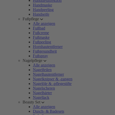
Handdesinfektion
Handmaske
Handpeeling
Handseife
Fußpflege
Alle anzeigen
Fußbad
Fußcreme
Fußmaske
Fußpeeling
Hornhautentferner
Fußgesundheit
Fußspray
Nagelpflege
Alle anzeigen
Nagelfeilen
Nagelhautentferner
Nagelknipser & -zangen
Nagelöle & -pflegestifte
Nagelscheren
Nagelhärter
Nagellack
Beauty Set
Alle anzeigen
Dusch- & Badesets