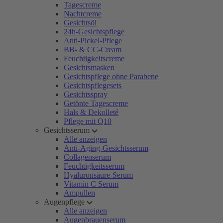
Tagescreme
Nachtcreme
Gesichtsöl
24h-Gesichtspflege
Anti-Pickel-Pflege
BB- & CC-Cream
Feuchtigkeitscreme
Gesichtsmasken
Gesichtspflege ohne Parabene
Gesichtspflegesets
Gesichtsspray
Getönte Tagescreme
Hals & Dekolleté
Pflege mit Q10
Gesichtsserum
Alle anzeigen
Anti-Aging-Gesichtsserum
Collagenserum
Feuchtigkeitsserum
Hyaluronsäure-Serum
Vitamin C Serum
Ampullen
Augenpflege
Alle anzeigen
Augenbrauenserum