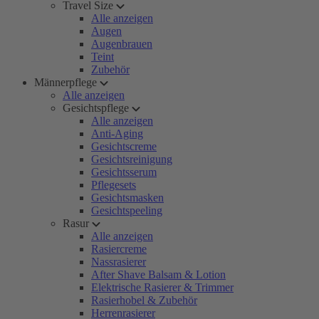
Travel Size
Alle anzeigen
Augen
Augenbrauen
Teint
Zubehör
Männerpflege
Alle anzeigen
Gesichtspflege
Alle anzeigen
Anti-Aging
Gesichtscreme
Gesichtsreinigung
Gesichtsserum
Pflegesets
Gesichtsmasken
Gesichtspeeling
Rasur
Alle anzeigen
Rasiercreme
Nassrasierer
After Shave Balsam & Lotion
Elektrische Rasierer & Trimmer
Rasierhobel & Zubehör
Herrenrasierer