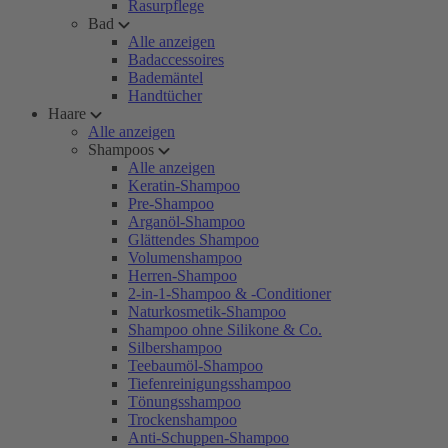
Rasurpflege
Bad
Alle anzeigen
Badaccessoires
Bademäntel
Handtücher
Haare
Alle anzeigen
Shampoos
Alle anzeigen
Keratin-Shampoo
Pre-Shampoo
Arganöl-Shampoo
Glättendes Shampoo
Volumenshampoo
Herren-Shampoo
2-in-1-Shampoo & -Conditioner
Naturkosmetik-Shampoo
Shampoo ohne Silikone & Co.
Silbershampoo
Teebaumöl-Shampoo
Tiefenreinigungsshampoo
Tönungsshampoo
Trockenshampoo
Anti-Schuppen-Shampoo