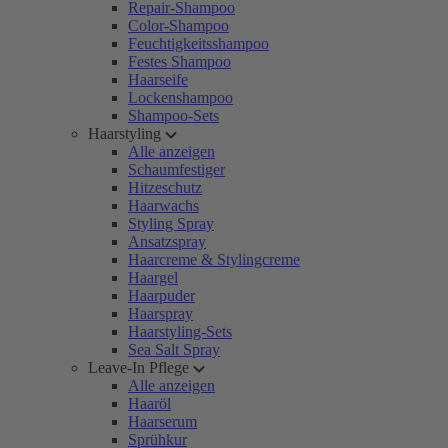
Repair-Shampoo
Color-Shampoo
Feuchtigkeitsshampoo
Festes Shampoo
Haarseife
Lockenshampoo
Shampoo-Sets
Haarstyling
Alle anzeigen
Schaumfestiger
Hitzeschutz
Haarwachs
Styling Spray
Ansatzspray
Haarcreme & Stylingcreme
Haargel
Haarpuder
Haarspray
Haarstyling-Sets
Sea Salt Spray
Leave-In Pflege
Alle anzeigen
Haaröl
Haarserum
Sprühkur