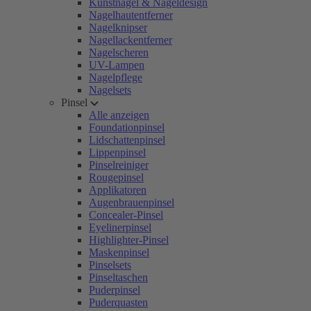
Kunstnägel & Nageldesign
Nagelhautentferner
Nagelknipser
Nagellackentferner
Nagelscheren
UV-Lampen
Nagelpflege
Nagelsets
Pinsel
Alle anzeigen
Foundationpinsel
Lidschattenpinsel
Lippenpinsel
Pinselreiniger
Rougepinsel
Applikatoren
Augenbrauenpinsel
Concealer-Pinsel
Eyelinerpinsel
Highlighter-Pinsel
Maskenpinsel
Pinselsets
Pinseltaschen
Puderpinsel
Puderquasten