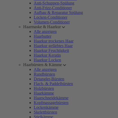
Anti-Schuppen-Spülung
Anti-Frizz-Conditioner
Aufbau & Reparatur Spülung
Locken-Conditioner
Volumen-Conditioner
Haarmaske & Haarkur
Alle anzeigen
Haarbutter
Haarkur trockenes Haar
Haarkur gefärbtes Haar
Haarkur Feuchtigkeit
Haarkur Keratin
Haarkur Locken
Haarbürsten & Kämme
Alle anzeigen
Rundbürsten
Detangler-Bürsten
Flach- & Paddelbürsten
Holzbürsten
Haarkämme
Haarschneidekämme
Kopfmassagebürsten
Lockenkämme
Skelettbürsten
Stielkämme