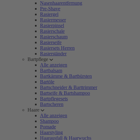
Nasenhaarentfernung
Pre-Shave
Rasiergel
Rasiermesser
Rasierpinsel
Rasierschale
Rasierschaum
Rasierseife
Rasiersets Herren
Rasierständer
Bartpflege
Alle anzeigen
Bartbalsam
Bartkämme & Bartbürsten
Bartöle
Bartschneider & Barttrimmer
Bartseife & Bartshampoo
Bartpflegesets
Bartscheren
Haare
Alle anzeigen
Shampoo
Pomade
Haarstyling
Haarausfall & Haarwuchs