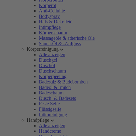
Körperöl
Anti-Cellulite
Bodyspray
Hals & Dekolleté
Intimpflege
Körperschaum
Massageöle & ätherische Öle
Sauna-Öl & -Aufguss
Körperreinigung
Alle anzeigen
Duschgel
Duschöl
Duschschaum
Körperpeeling
Badesalz & Badebomben
Badeöl & -milch
Badeschaum
Dusch- & Badesets
Feste Seife
Flüssigseife
Intimreinigung
Handpflege
Alle anzeigen
Handcreme