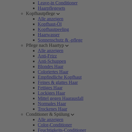
Leave-in Conditioner
Haarpflegesets
Kopfhautpflege
Alle anzeigen
Kopfhaut-Öl
Kopfhautpeeling
Haarwasser
Sonnenschutz & -pflege
Pflege nach Haartyp
Alle anzeigen
Anti-Frizz
Anti-Schuppen
Blondes Haar
Coloriertes Haar
Empfindliche Kopfhaut
Feines & glattes Haar
Fettiges Haar
Lockiges Haar
Mittel gegen Haarausfall
Normales Haar
Trockenes Haar
Conditioner & Spülung
Alle anzeigen
Color-Conditioner
Feuchtigkeits-Conditioner