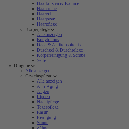
Haarbürsten & Kämme
Haarcreme
Haargel
Haarpaste
Haarpflege
Körperpflege
Alle anzeigen
Bodylotions
Deos & Antitranspirants
Duschgel & Duschpflege
Körperreinigung & Scrubs
Seife
Drogerie
Alle anzeigen
Gesichtspflege
Alle anzeigen
Anti-Aging
Augen
Lippen
Nachtpflege
Tagespflege
Rasur
Reinigung
Sonne
Zähne