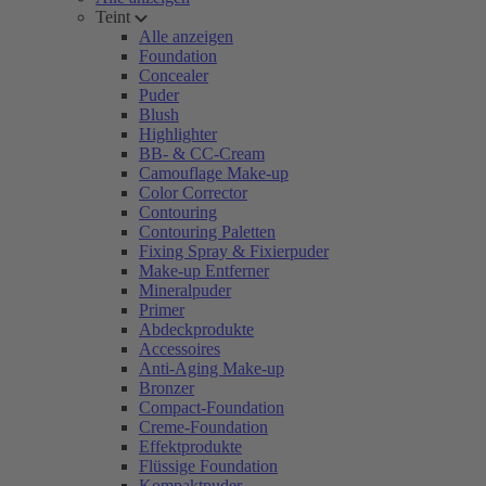
Teint
Alle anzeigen
Foundation
Concealer
Puder
Blush
Highlighter
BB- & CC-Cream
Camouflage Make-up
Color Corrector
Contouring
Contouring Paletten
Fixing Spray & Fixierpuder
Make-up Entferner
Mineralpuder
Primer
Abdeckprodukte
Accessoires
Anti-Aging Make-up
Bronzer
Compact-Foundation
Creme-Foundation
Effektprodukte
Flüssige Foundation
Kompaktpuder