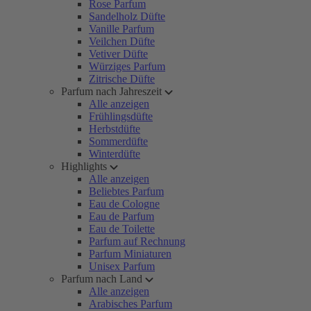
Rose Parfum
Sandelholz Düfte
Vanille Parfum
Veilchen Düfte
Vetiver Düfte
Würziges Parfum
Zitrische Düfte
Parfum nach Jahreszeit
Alle anzeigen
Frühlingsdüfte
Herbstdüfte
Sommerdüfte
Winterdüfte
Highlights
Alle anzeigen
Beliebtes Parfum
Eau de Cologne
Eau de Parfum
Eau de Toilette
Parfum auf Rechnung
Parfum Miniaturen
Unisex Parfum
Parfum nach Land
Alle anzeigen
Arabisches Parfum