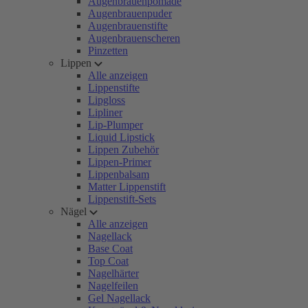
Augenbrauenpomade
Augenbrauenpuder
Augenbrauenstifte
Augenbrauenscheren
Pinzetten
Lippen
Alle anzeigen
Lippenstifte
Lipgloss
Lipliner
Lip-Plumper
Liquid Lipstick
Lippen Zubehör
Lippen-Primer
Lippenbalsam
Matter Lippenstift
Lippenstift-Sets
Nägel
Alle anzeigen
Nagellack
Base Coat
Top Coat
Nagelhärter
Nagelfeilen
Gel Nagellack