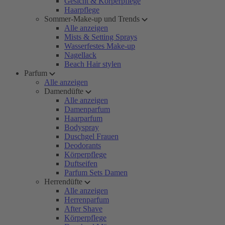
Gesicht & Körperpflege
Haarpflege
Sommer-Make-up und Trends
Alle anzeigen
Mists & Setting Sprays
Wasserfestes Make-up
Nagellack
Beach Hair stylen
Parfum
Alle anzeigen
Damendüfte
Alle anzeigen
Damenparfum
Haarparfum
Bodyspray
Duschgel Frauen
Deodorants
Körperpflege
Duftseifen
Parfum Sets Damen
Herrendüfte
Alle anzeigen
Herrenparfum
After Shave
Körperpflege