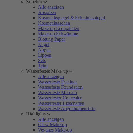
Zubehör
Alle anzeigen
Anspitzer
Kosmetikspiegel & Schminkspiegel
Kosmetiktaschen
Make-up Leerpaletten
Make-up Schwämme
Blotting Paper
Nägel
Augen
Lippen
Sets
Teint
Wasserfestes Make-up
Alle anzeigen
Wasserfeste Eyeliner
Wasserfeste Foundation
Wasserfeste Mascara
Wasserfester Concealer
Wasserfester Lidschatten
Wasserfeste Augenbrauenstifte
Highlights
Alle anzeigen
Glow Make-up
Veganes Make-up