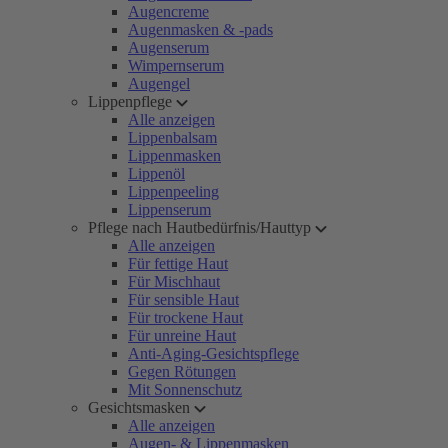
Augencreme
Augenmasken & -pads
Augenserum
Wimpernserum
Augengel
Lippenpflege
Alle anzeigen
Lippenbalsam
Lippenmasken
Lippenöl
Lippenpeeling
Lippenserum
Pflege nach Hautbedürfnis/Hauttyp
Alle anzeigen
Für fettige Haut
Für Mischhaut
Für sensible Haut
Für trockene Haut
Für unreine Haut
Anti-Aging-Gesichtspflege
Gegen Rötungen
Mit Sonnenschutz
Gesichtsmasken
Alle anzeigen
Augen- & Lippenmasken