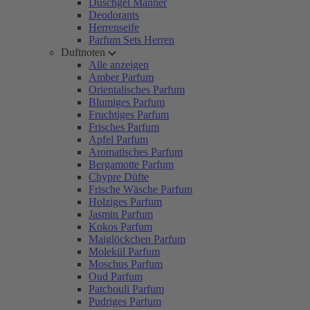
Duschgel Männer
Deodorants
Herrenseife
Parfum Sets Herren
Duftnoten
Alle anzeigen
Amber Parfum
Orientalisches Parfum
Blumiges Parfum
Fruchtiges Parfum
Frisches Parfum
Apfel Parfum
Aromatisches Parfum
Bergamotte Parfum
Chypre Düfte
Frische Wäsche Parfum
Holziges Parfum
Jasmin Parfum
Kokos Parfum
Maiglöckchen Parfum
Molekül Parfum
Moschus Parfum
Oud Parfum
Patchouli Parfum
Pudriges Parfum