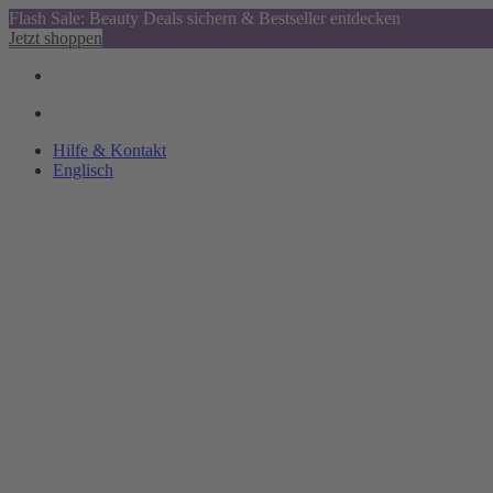
Flash Sale: Beauty Deals sichern & Bestseller entdecken
Jetzt shoppen
Hilfe & Kontakt
Englisch