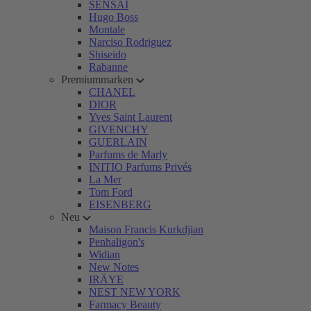
SENSAI
Hugo Boss
Montale
Narciso Rodriguez
Shiseido
Rabanne
Premiummarken
CHANEL
DIOR
Yves Saint Laurent
GIVENCHY
GUERLAIN
Parfums de Marly
INITIO Parfums Privés
La Mer
Tom Ford
EISENBERG
Neu
Maison Francis Kurkdjian
Penhaligon's
Widian
New Notes
IRÄYE
NEST NEW YORK
Farmacy Beauty