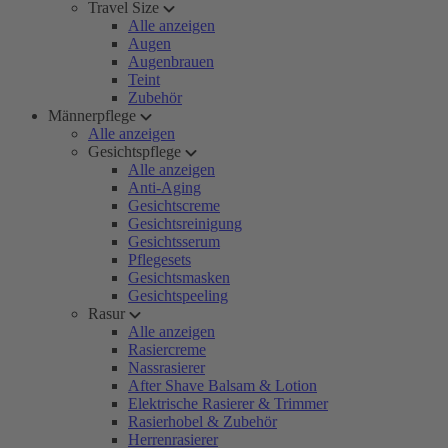
Travel Size
Alle anzeigen
Augen
Augenbrauen
Teint
Zubehör
Männerpflege
Alle anzeigen
Gesichtspflege
Alle anzeigen
Anti-Aging
Gesichtscreme
Gesichtsreinigung
Gesichtsserum
Pflegesets
Gesichtsmasken
Gesichtspeeling
Rasur
Alle anzeigen
Rasiercreme
Nassrasierer
After Shave Balsam & Lotion
Elektrische Rasierer & Trimmer
Rasierhobel & Zubehör
Herrenrasierer