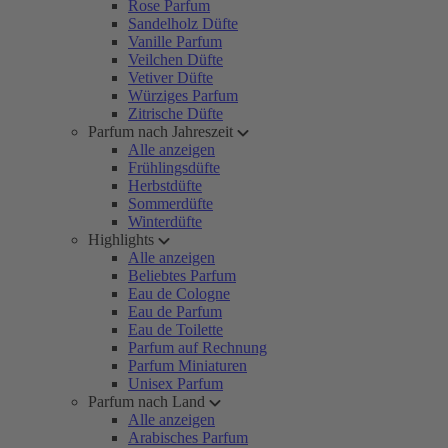
Rose Parfum
Sandelholz Düfte
Vanille Parfum
Veilchen Düfte
Vetiver Düfte
Würziges Parfum
Zitrische Düfte
Parfum nach Jahreszeit
Alle anzeigen
Frühlingsdüfte
Herbstdüfte
Sommerdüfte
Winterdüfte
Highlights
Alle anzeigen
Beliebtes Parfum
Eau de Cologne
Eau de Parfum
Eau de Toilette
Parfum auf Rechnung
Parfum Miniaturen
Unisex Parfum
Parfum nach Land
Alle anzeigen
Arabisches Parfum