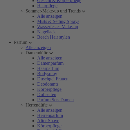
Gesicht & Körperpflege
Haarpflege
Sommer-Make-up und Trends
Alle anzeigen
Mists & Setting Sprays
Wasserfestes Make-up
Nagellack
Beach Hair stylen
Parfum
Alle anzeigen
Damendüfte
Alle anzeigen
Damenparfum
Haarparfum
Bodyspray
Duschgel Frauen
Deodorants
Körperpflege
Duftseifen
Parfum Sets Damen
Herrendüfte
Alle anzeigen
Herrenparfum
After Shave
Körperpflege