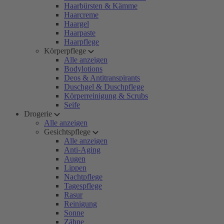
Haarbürsten & Kämme
Haarcreme
Haargel
Haarpaste
Haarpflege
Körperpflege
Alle anzeigen
Bodylotions
Deos & Antitranspirants
Duschgel & Duschpflege
Körperreinigung & Scrubs
Seife
Drogerie
Alle anzeigen
Gesichtspflege
Alle anzeigen
Anti-Aging
Augen
Lippen
Nachtpflege
Tagespflege
Rasur
Reinigung
Sonne
Zähne