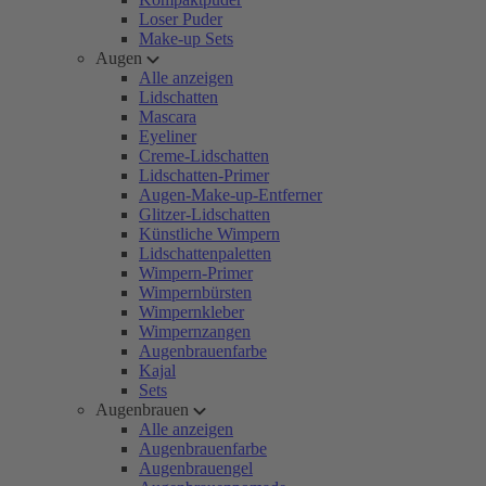
Loser Puder
Make-up Sets
Augen
Alle anzeigen
Lidschatten
Mascara
Eyeliner
Creme-Lidschatten
Lidschatten-Primer
Augen-Make-up-Entferner
Glitzer-Lidschatten
Künstliche Wimpern
Lidschattenpaletten
Wimpern-Primer
Wimpernbürsten
Wimpernkleber
Wimpernzangen
Augenbrauenfarbe
Kajal
Sets
Augenbrauen
Alle anzeigen
Augenbrauenfarbe
Augenbrauengel