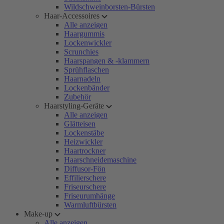
Wildschweinborsten-Bürsten
Haar-Accessoires
Alle anzeigen
Haargummis
Lockenwickler
Scrunchies
Haarspangen & -klammern
Sprühflaschen
Haarnadeln
Lockenbänder
Zubehör
Haarstyling-Geräte
Alle anzeigen
Glätteisen
Lockenstäbe
Heizwickler
Haartrockner
Haarschneidemaschine
Diffusor-Fön
Effilierschere
Friseurschere
Friseurumhänge
Warmluftbürsten
Make-up
Alle anzeigen