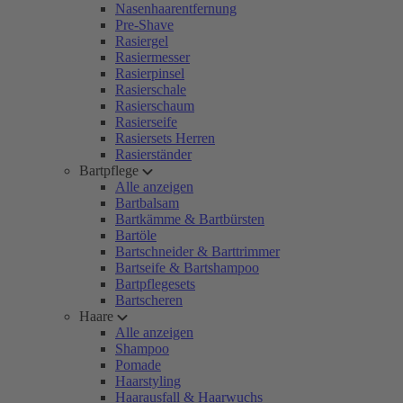
Nasenhaarentfernung
Pre-Shave
Rasiergel
Rasiermesser
Rasierpinsel
Rasierschale
Rasierschaum
Rasierseife
Rasiersets Herren
Rasierständer
Bartpflege
Alle anzeigen
Bartbalsam
Bartkämme & Bartbürsten
Bartöle
Bartschneider & Barttrimmer
Bartseife & Bartshampoo
Bartpflegesets
Bartscheren
Haare
Alle anzeigen
Shampoo
Pomade
Haarstyling
Haarausfall & Haarwuchs