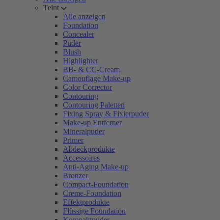
Teint
Alle anzeigen
Foundation
Concealer
Puder
Blush
Highlighter
BB- & CC-Cream
Camouflage Make-up
Color Corrector
Contouring
Contouring Paletten
Fixing Spray & Fixierpuder
Make-up Entferner
Mineralpuder
Primer
Abdeckprodukte
Accessoires
Anti-Aging Make-up
Bronzer
Compact-Foundation
Creme-Foundation
Effektprodukte
Flüssige Foundation
Kompaktpuder