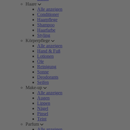
Haare
Alle anzeigen
Conditioner
Haarpflege
Shampoo
Haarfarbe
Styling
Körperpflege
Alle anzeigen
Hand & Fuß
Lotionen
Öle
Reinigung
Sonne
Deodorants
Seifen
Make-up
Alle anzeigen
Augen
Lippen
Nägel
Pinsel
Teint
Parfum
Alle anzeigen