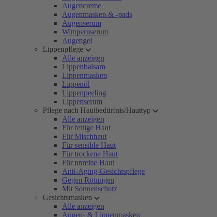
Augencreme
Augenmasken & -pads
Augenserum
Wimpernserum
Augengel
Lippenpflege
Alle anzeigen
Lippenbalsam
Lippenmasken
Lippenöl
Lippenpeeling
Lippenserum
Pflege nach Hautbedürfnis/Hauttyp
Alle anzeigen
Für fettige Haut
Für Mischhaut
Für sensible Haut
Für trockene Haut
Für unreine Haut
Anti-Aging-Gesichtspflege
Gegen Rötungen
Mit Sonnenschutz
Gesichtsmasken
Alle anzeigen
Augen- & Lippenmasken