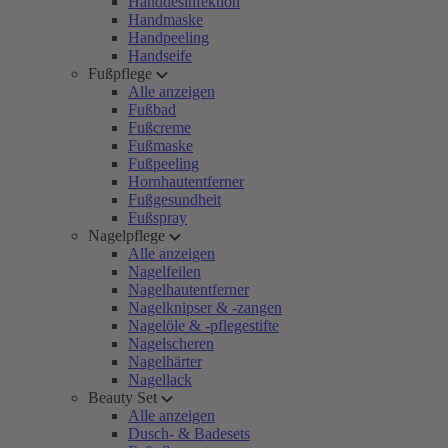
Handdesinfektion
Handmaske
Handpeeling
Handseife
Fußpflege
Alle anzeigen
Fußbad
Fußcreme
Fußmaske
Fußpeeling
Hornhautentferner
Fußgesundheit
Fußspray
Nagelpflege
Alle anzeigen
Nagelfeilen
Nagelhautentferner
Nagelknipser & -zangen
Nagelöle & -pflegestifte
Nagelscheren
Nagelhärter
Nagellack
Beauty Set
Alle anzeigen
Dusch- & Badesets