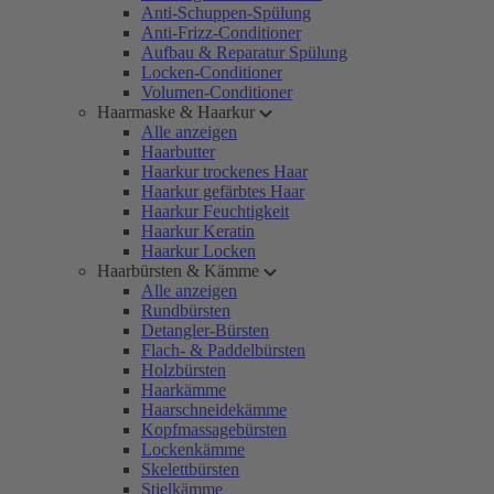
Anti-Schuppen-Spülung
Anti-Frizz-Conditioner
Aufbau & Reparatur Spülung
Locken-Conditioner
Volumen-Conditioner
Haarmaske & Haarkur
Alle anzeigen
Haarbutter
Haarkur trockenes Haar
Haarkur gefärbtes Haar
Haarkur Feuchtigkeit
Haarkur Keratin
Haarkur Locken
Haarbürsten & Kämme
Alle anzeigen
Rundbürsten
Detangler-Bürsten
Flach- & Paddelbürsten
Holzbürsten
Haarkämme
Haarschneidekämme
Kopfmassagebürsten
Lockenkämme
Skelettbürsten
Stielkämme