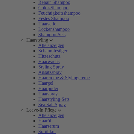
Repair-Shampoo
Color-Shampoo
Feuchtigkeitsshampoo
Festes Shampoo
Haarseife
Lockenshampoo
Shampoo-Sets
Haarstyling
Alle anzeigen
Schaumfestiger
Hitzeschutz
Haarwachs
Styling Spray
Ansatzspray
Haarcreme & Stylingcreme
Haargel
Haarpuder
Haarspray
Haarstyling-Sets
Sea Salt Spray
Leave-In Pflege
Alle anzeigen
Haaröl
Haarserum
Sprühkur