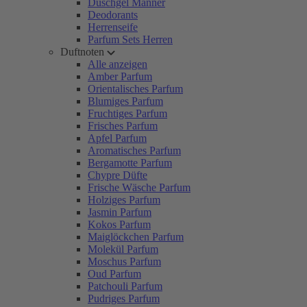
Duschgel Männer
Deodorants
Herrenseife
Parfum Sets Herren
Duftnoten
Alle anzeigen
Amber Parfum
Orientalisches Parfum
Blumiges Parfum
Fruchtiges Parfum
Frisches Parfum
Apfel Parfum
Aromatisches Parfum
Bergamotte Parfum
Chypre Düfte
Frische Wäsche Parfum
Holziges Parfum
Jasmin Parfum
Kokos Parfum
Maiglöckchen Parfum
Molekül Parfum
Moschus Parfum
Oud Parfum
Patchouli Parfum
Pudriges Parfum