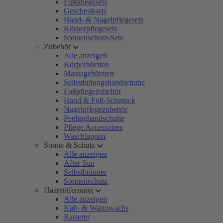
Fußpflegesets
Geschenksets
Hand- & Nagelpflegesets
Körperpflegesets
Sonnenschutz-Sets
Zubehör
Alle anzeigen
Körperbürsten
Massagebürsten
Selbstbräungshandschuhe
Fußpflegezubehör
Hand & Fuß-Schmuck
Nagelpflegezubehör
Peelinghandschuhe
Pflege Accessoires
Waschlappen
Sonne & Schutz
Alle anzeigen
After Sun
Selbstbräuner
Sonnenschutz
Haarentfernung
Alle anzeigen
Kalt- & Warmwachs
Rasierer