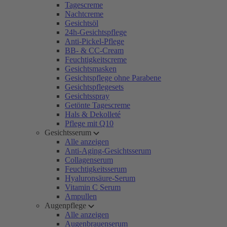
Tagescreme
Nachtcreme
Gesichtsöl
24h-Gesichtspflege
Anti-Pickel-Pflege
BB- & CC-Cream
Feuchtigkeitscreme
Gesichtsmasken
Gesichtspflege ohne Parabene
Gesichtspflegesets
Gesichtsspray
Getönte Tagescreme
Hals & Dekolleté
Pflege mit Q10
Gesichtsserum
Alle anzeigen
Anti-Aging-Gesichtsserum
Collagenserum
Feuchtigkeitsserum
Hyaluronsäure-Serum
Vitamin C Serum
Ampullen
Augenpflege
Alle anzeigen
Augenbrauenserum