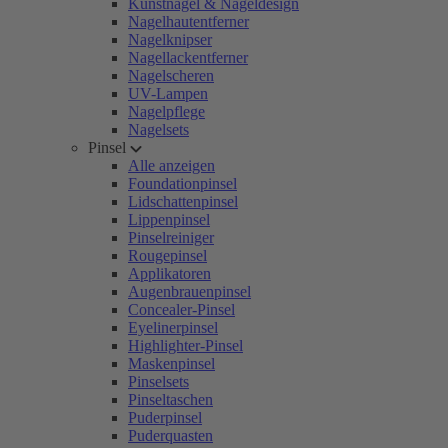
Kunstnägel & Nageldesign
Nagelhautentferner
Nagelknipser
Nagellackentferner
Nagelscheren
UV-Lampen
Nagelpflege
Nagelsets
Pinsel
Alle anzeigen
Foundationpinsel
Lidschattenpinsel
Lippenpinsel
Pinselreiniger
Rougepinsel
Applikatoren
Augenbrauenpinsel
Concealer-Pinsel
Eyelinerpinsel
Highlighter-Pinsel
Maskenpinsel
Pinselsets
Pinseltaschen
Puderpinsel
Puderquasten