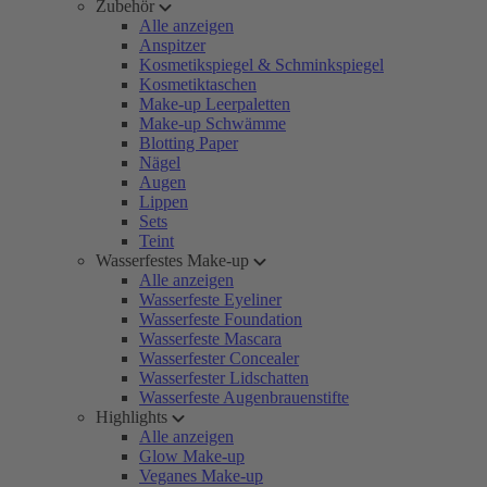
Zubehör
Alle anzeigen
Anspitzer
Kosmetikspiegel & Schminkspiegel
Kosmetiktaschen
Make-up Leerpaletten
Make-up Schwämme
Blotting Paper
Nägel
Augen
Lippen
Sets
Teint
Wasserfestes Make-up
Alle anzeigen
Wasserfeste Eyeliner
Wasserfeste Foundation
Wasserfeste Mascara
Wasserfester Concealer
Wasserfester Lidschatten
Wasserfeste Augenbrauenstifte
Highlights
Alle anzeigen
Glow Make-up
Veganes Make-up