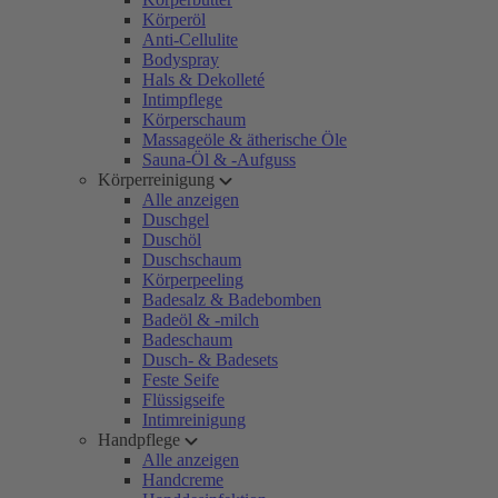
Körperöl
Anti-Cellulite
Bodyspray
Hals & Dekolleté
Intimpflege
Körperschaum
Massageöle & ätherische Öle
Sauna-Öl & -Aufguss
Körperreinigung
Alle anzeigen
Duschgel
Duschöl
Duschschaum
Körperpeeling
Badesalz & Badebomben
Badeöl & -milch
Badeschaum
Dusch- & Badesets
Feste Seife
Flüssigseife
Intimreinigung
Handpflege
Alle anzeigen
Handcreme