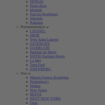
SENSAI
Hugo Boss
Montale
Narciso Rodriguez
Shiseido
Rabanne
Premiummarken
CHANEL
DIOR
Yves Saint Laurent
GIVENCHY
GUERLAIN
Parfums de Marly
INITIO Parfums Privés
La Mer
Tom Ford
EISENBERG
Neu
Maison Francis Kurkdjian
Penhaligon's
Widian
New Notes
IRÄYE
NEST NEW YORK
Ouai