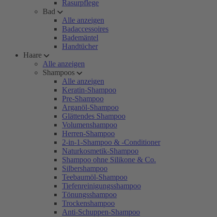
Rasurpflege
Bad
Alle anzeigen
Badaccessoires
Bademäntel
Handtücher
Haare
Alle anzeigen
Shampoos
Alle anzeigen
Keratin-Shampoo
Pre-Shampoo
Arganöl-Shampoo
Glättendes Shampoo
Volumenshampoo
Herren-Shampoo
2-in-1-Shampoo & -Conditioner
Naturkosmetik-Shampoo
Shampoo ohne Silikone & Co.
Silbershampoo
Teebaumöl-Shampoo
Tiefenreinigungsshampoo
Tönungsshampoo
Trockenshampoo
Anti-Schuppen-Shampoo