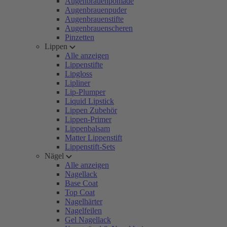
Augenbrauenpomade
Augenbrauenpuder
Augenbrauenstifte
Augenbrauenscheren
Pinzetten
Lippen
Alle anzeigen
Lippenstifte
Lipgloss
Lipliner
Lip-Plumper
Liquid Lipstick
Lippen Zubehör
Lippen-Primer
Lippenbalsam
Matter Lippenstift
Lippenstift-Sets
Nägel
Alle anzeigen
Nagellack
Base Coat
Top Coat
Nagelhärter
Nagelfeilen
Gel Nagellack