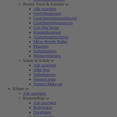
Beauty Tools & Zubehör
Alle anzeigen
Gesichtsmassage
Gesichtsreinigungsbürsten
Gesichtsreinigungstools
Gua Sha Steine
Kosmetikspiegel
Augenbrauenscheren
Micro Needle Roller
Pinzetten
Schlafmasken
Wimpernbürsten
Sonne & Schutz
Alle anzeigen
After Sun
Selbstbräuner
Sonnencreme
Sonnen-Make-up
Körper
Alle anzeigen
Körperpflege
Alle anzeigen
Bodylotion
Deodorant
Körperbutter