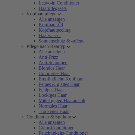
Leave-in Conditioner
Haarpflegesets
Kopfhautpflege
Alle anzeigen
Kopfhaut-Öl
Kopfhautpeeling
Haarwasser
Sonnenschutz & -pflege
Pflege nach Haartyp
Alle anzeigen
Anti-Frizz
Anti-Schuppen
Blondes Haar
Coloriertes Haar
Empfindliche Kopfhaut
Feines & glattes Haar
Fettiges Haar
Lockiges Haar
Mittel gegen Haarausfall
Normales Haar
Trockenes Haar
Conditioner & Spülung
Alle anzeigen
Color-Conditioner
Feuchtigkeits-Conditioner