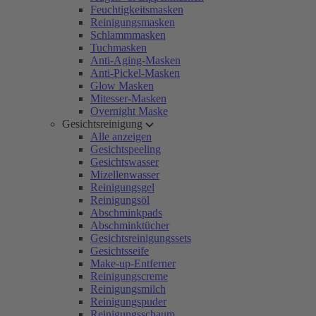
Feuchtigkeitsmasken
Reinigungsmasken
Schlammmasken
Tuchmasken
Anti-Aging-Masken
Anti-Pickel-Masken
Glow Masken
Mitesser-Masken
Overnight Maske
Gesichtsreinigung
Alle anzeigen
Gesichtspeeling
Gesichtswasser
Mizellenwasser
Reinigungsgel
Reinigungsöl
Abschminkpads
Abschminktücher
Gesichtsreinigungssets
Gesichtsseife
Make-up-Entferner
Reinigungscreme
Reinigungsmilch
Reinigungspuder
Reinigungsschaum