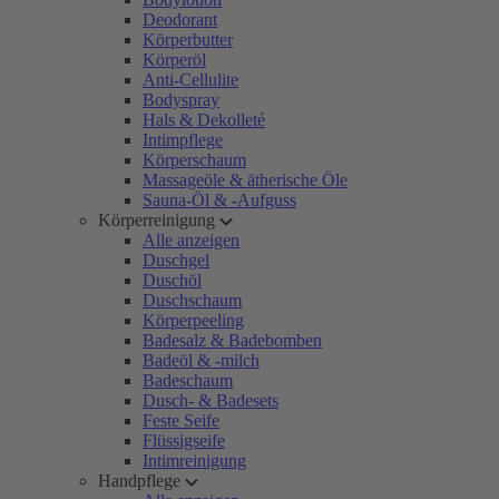
Deodorant
Körperbutter
Körperöl
Anti-Cellulite
Bodyspray
Hals & Dekolleté
Intimpflege
Körperschaum
Massageöle & ätherische Öle
Sauna-Öl & -Aufguss
Körperreinigung
Alle anzeigen
Duschgel
Duschöl
Duschschaum
Körperpeeling
Badesalz & Badebomben
Badeöl & -milch
Badeschaum
Dusch- & Badesets
Feste Seife
Flüssigseife
Intimreinigung
Handpflege