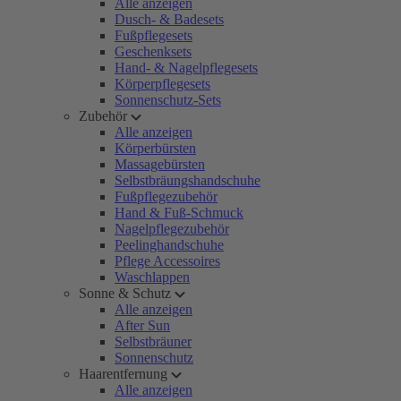
Alle anzeigen
Dusch- & Badesets
Fußpflegesets
Geschenksets
Hand- & Nagelpflegesets
Körperpflegesets
Sonnenschutz-Sets
Zubehör
Alle anzeigen
Körperbürsten
Massagebürsten
Selbstbräungshandschuhe
Fußpflegezubehör
Hand & Fuß-Schmuck
Nagelpflegezubehör
Peelinghandschuhe
Pflege Accessoires
Waschlappen
Sonne & Schutz
Alle anzeigen
After Sun
Selbstbräuner
Sonnenschutz
Haarentfernung
Alle anzeigen