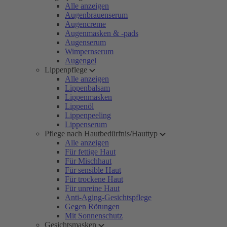
Alle anzeigen
Augenbrauenserum
Augencreme
Augenmasken & -pads
Augenserum
Wimpernserum
Augengel
Lippenpflege
Alle anzeigen
Lippenbalsam
Lippenmasken
Lippenöl
Lippenpeeling
Lippenserum
Pflege nach Hautbedürfnis/Hauttyp
Alle anzeigen
Für fettige Haut
Für Mischhaut
Für sensible Haut
Für trockene Haut
Für unreine Haut
Anti-Aging-Gesichtspflege
Gegen Rötungen
Mit Sonnenschutz
Gesichtsmasken