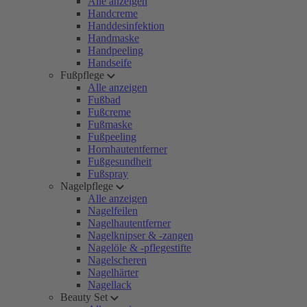
Alle anzeigen
Handcreme
Handdesinfektion
Handmaske
Handpeeling
Handseife
Fußpflege
Alle anzeigen
Fußbad
Fußcreme
Fußmaske
Fußpeeling
Hornhautentferner
Fußgesundheit
Fußspray
Nagelpflege
Alle anzeigen
Nagelfeilen
Nagelhautentferner
Nagelknipser & -zangen
Nagelöle & -pflegestifte
Nagelscheren
Nagelhärter
Nagellack
Beauty Set