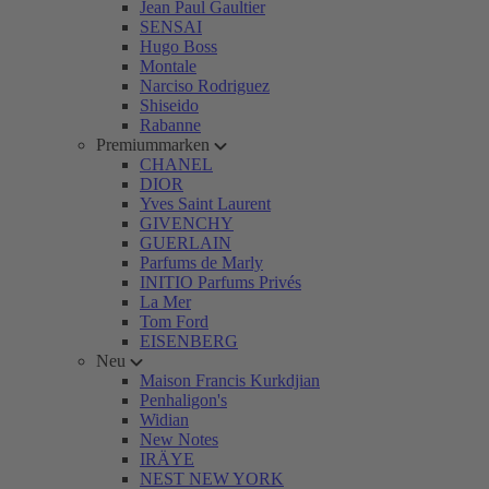
Jean Paul Gaultier
SENSAI
Hugo Boss
Montale
Narciso Rodriguez
Shiseido
Rabanne
Premiummarken
CHANEL
DIOR
Yves Saint Laurent
GIVENCHY
GUERLAIN
Parfums de Marly
INITIO Parfums Privés
La Mer
Tom Ford
EISENBERG
Neu
Maison Francis Kurkdjian
Penhaligon's
Widian
New Notes
IRÄYE
NEST NEW YORK