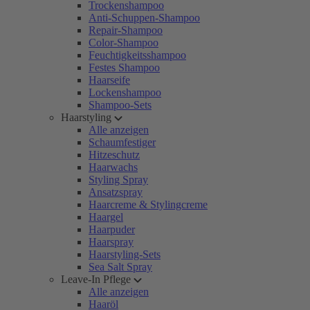
Trockenshampoo
Anti-Schuppen-Shampoo
Repair-Shampoo
Color-Shampoo
Feuchtigkeitsshampoo
Festes Shampoo
Haarseife
Lockenshampoo
Shampoo-Sets
Haarstyling
Alle anzeigen
Schaumfestiger
Hitzeschutz
Haarwachs
Styling Spray
Ansatzspray
Haarcreme & Stylingcreme
Haargel
Haarpuder
Haarspray
Haarstyling-Sets
Sea Salt Spray
Leave-In Pflege
Alle anzeigen
Haaröl