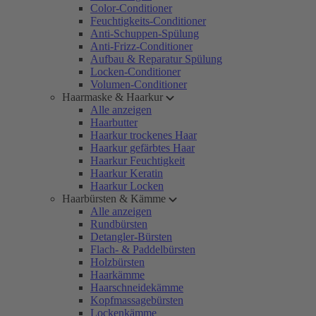
Color-Conditioner
Feuchtigkeits-Conditioner
Anti-Schuppen-Spülung
Anti-Frizz-Conditioner
Aufbau & Reparatur Spülung
Locken-Conditioner
Volumen-Conditioner
Haarmaske & Haarkur
Alle anzeigen
Haarbutter
Haarkur trockenes Haar
Haarkur gefärbtes Haar
Haarkur Feuchtigkeit
Haarkur Keratin
Haarkur Locken
Haarbürsten & Kämme
Alle anzeigen
Rundbürsten
Detangler-Bürsten
Flach- & Paddelbürsten
Holzbürsten
Haarkämme
Haarschneidekämme
Kopfmassagebürsten
Lockenkämme