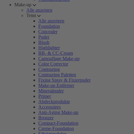
Make-up
Alle anzeigen
Teint
Alle anzeigen
Foundation
Concealer
Puder
Blush
Highlighter
BB- & CC-Cream
Camouflage Make-up
Color Corrector
Contouring
Contouring Paletten
Fixing Spray & Fixierpuder
Make-up Entferner
Mineralpuder
Primer
Abdeckprodukte
Accessoires
Anti-Aging Make-up
Bronzer
Compact-Foundation
Creme-Foundation
Effektprodukte