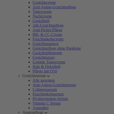
Gesichtscreme
Anti-Aging-Gesichtspflege
Tagescreme
Nachtcreme
Gesichtsöl
24h-Gesichtspflege
Anti-Pickel-Pflege
BB- & CC-Cream
Feuchtigkeitscreme
Gesichtsmasken
Gesichtspflege ohne Parabene
Gesichtspflegesets
Gesichtsspray
Getönte Tagescreme
Hals & Dekolleté
Pflege mit Q10
Gesichtsserum
Alle anzeigen
Anti-Aging-Gesichtsserum
Collagenserum
Feuchtigkeitsserum
Hyaluronsäure-Serum
Vitamin C Serum
Ampullen
Augenpflege