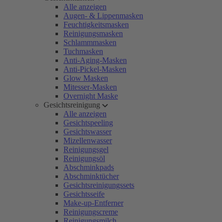
Alle anzeigen
Augen- & Lippenmasken
Feuchtigkeitsmasken
Reinigungsmasken
Schlammmasken
Tuchmasken
Anti-Aging-Masken
Anti-Pickel-Masken
Glow Masken
Mitesser-Masken
Overnight Maske
Gesichtsreinigung
Alle anzeigen
Gesichtspeeling
Gesichtswasser
Mizellenwasser
Reinigungsgel
Reinigungsöl
Abschminkpads
Abschminktücher
Gesichtsreinigungssets
Gesichtsseife
Make-up-Entferner
Reinigungscreme
Reinigungsmilch