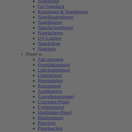
Nagelfeilen
Gel Nagellack
Kunstnägel & Nageldesign
Nagelhautentferner
Nagelknipser
Nagellackentferner
Nagelscheren
UV-Lampen
Nagelpflege
Nagelsets
Pinsel
Alle anzeigen
Foundationpinsel
Lidschattenpinsel
Lippenpinsel
Pinselreiniger
Rougepinsel
Applikatoren
Augenbrauenpinsel
Concealer-Pinsel
Eyelinerpinsel
Highlighter-Pinsel
Maskenpinsel
Pinselsets
Pinseltaschen