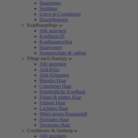
Haarserum
Sprühkur
Leave-in Conditioner
Haarpflegesets
Kopfhautpflege
Alle anzeigen
Kopfhaut-Öl
Kopfhautpeeling
Haarwasser
Sonnenschutz & -pflege
Pflege nach Haartyp
Alle anzeigen
Anti-Frizz
Anti-Schuppen
Blondes Haar
Coloriertes Haar
Empfindliche Kopfhaut
Feines & glattes Haar
Fettiges Haar
Lockiges Haar
Mittel gegen Haarausfall
Normales Haar
Trockenes Haar
Conditioner & Spülung
Alle anzeigen