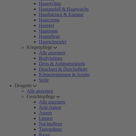
Haarstyling
Haarausfall & Haarwuchs
Haarbürsten & Kämme
Haarcreme
Haargel
Haarpaste
Haarpflege
Haarschneider
Körperpflege
Alle anzeigen
Bodylotions
Deos & Antitranspirants
Duschgel & Duschpflege
Körperreinigung & Scrubs
Seife
Drogerie
Alle anzeigen
Gesichtspflege
Alle anzeigen
Anti-Aging
Augen
Lippen
Nachtpflege
Tagespflege
Rasur