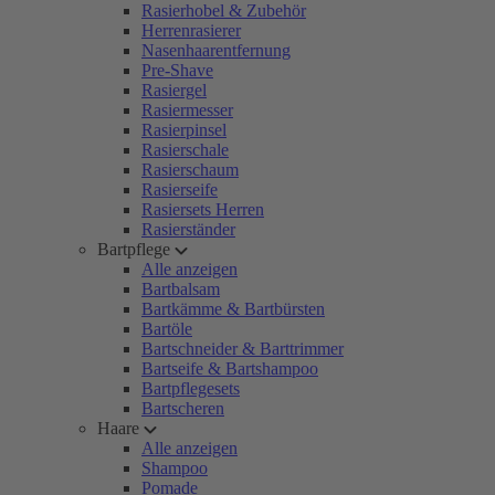
Rasierhobel & Zubehör
Herrenrasierer
Nasenhaarentfernung
Pre-Shave
Rasiergel
Rasiermesser
Rasierpinsel
Rasierschale
Rasierschaum
Rasierseife
Rasiersets Herren
Rasierständer
Bartpflege
Alle anzeigen
Bartbalsam
Bartkämme & Bartbürsten
Bartöle
Bartschneider & Barttrimmer
Bartseife & Bartshampoo
Bartpflegesets
Bartscheren
Haare
Alle anzeigen
Shampoo
Pomade