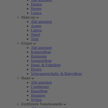
Damen
Herren
Unisex
Make-up
Alle anzeigen
Augen
Lippen
Nägel
Teint
Körper
Alle anzeigen
Körperpflege
Reinigung
Sonnenpflege
Hand- & Fußpflege
Herren
Schwangerschafts- & Babypflege
Haare
Alle anzeigen
Conditioner
Haarpflege
Shampoo
Styling
Zertifizierte Naturkosmetik