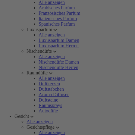
Alle anzeigen
Arabisches Parfum
Französisches Parfum
Italienisches Parfum
Spanisches Parfum
Luxusparfum
Alle anzeigen
Luxusparfum Damen
Luxusparfum Herren
Nischendüfte
Alle anzeigen
Nischendüfte Damen
Nischendüfte Herren
Raumdüfte
Alle anzeigen
Duftkerzen
Duftstäbchen
Aroma Diffuser
Duftsteine
Raumsprays
Autodüfte
Gesicht
Alle anzeigen
Gesichtspflege
Alle anzeigen