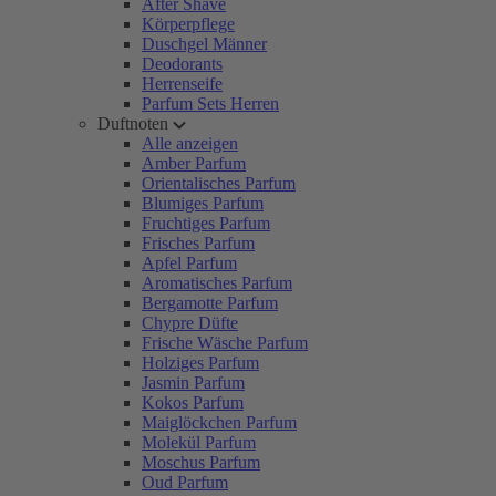
After Shave
Körperpflege
Duschgel Männer
Deodorants
Herrenseife
Parfum Sets Herren
Duftnoten
Alle anzeigen
Amber Parfum
Orientalisches Parfum
Blumiges Parfum
Fruchtiges Parfum
Frisches Parfum
Apfel Parfum
Aromatisches Parfum
Bergamotte Parfum
Chypre Düfte
Frische Wäsche Parfum
Holziges Parfum
Jasmin Parfum
Kokos Parfum
Maiglöckchen Parfum
Molekül Parfum
Moschus Parfum
Oud Parfum