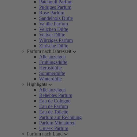
Patchouli Parfum
Pudriges Parfum
Rose Parfum
Sandelholz Düfte
Vanille Parfum
Veilchen Düfte
Vetiver Düfte
Würziges Parfum
Zitrische Düfte
Parfum nach Jahreszeit
Alle anzeigen
Frühlingsdüfte
Herbstdüfte
Sommerdüfte
Winterdüfte
Highlights
Alle anzeigen
Beliebtes Parfum
Eau de Cologne
Eau de Parfum
Eau de Toilette
Parfum auf Rechnung
Parfum Miniaturen
Unisex Parfum
Parfum nach Land