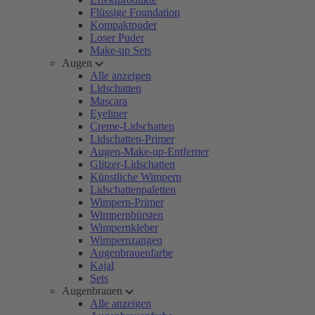
Flüssige Foundation
Kompaktpuder
Loser Puder
Make-up Sets
Augen
Alle anzeigen
Lidschatten
Mascara
Eyeliner
Creme-Lidschatten
Lidschatten-Primer
Augen-Make-up-Entferner
Glitzer-Lidschatten
Künstliche Wimpern
Lidschattenpaletten
Wimpern-Primer
Wimpernbürsten
Wimpernkleber
Wimpernzangen
Augenbrauenfarbe
Kajal
Sets
Augenbrauen
Alle anzeigen