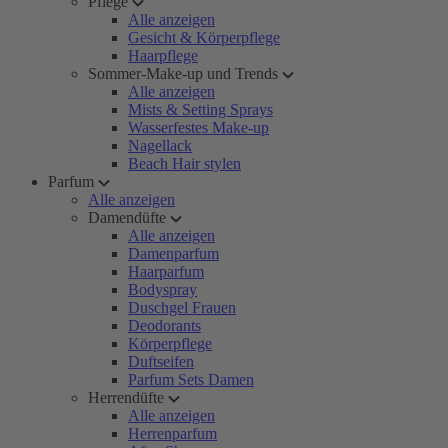
Pflege
Alle anzeigen
Gesicht & Körperpflege
Haarpflege
Sommer-Make-up und Trends
Alle anzeigen
Mists & Setting Sprays
Wasserfestes Make-up
Nagellack
Beach Hair stylen
Parfum
Alle anzeigen
Damendüfte
Alle anzeigen
Damenparfum
Haarparfum
Bodyspray
Duschgel Frauen
Deodorants
Körperpflege
Duftseifen
Parfum Sets Damen
Herrendüfte
Alle anzeigen
Herrenparfum