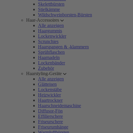
Skelettbürsten
Stielkämme
Wildschweinborsten-Bürsten
Haar-Accessoires
Alle anzeigen
Haargummis
Lockenwickler
Scrunchies
Haarspangen & -klammern
Sprühflaschen
Haarnadeln
Lockenbänder
Zubehör
Haarstyling-Geräte
Alle anzeigen
Glätteisen
Lockenstäbe
Heizwickler
Haartrockner
Haarschneidemaschine
Diffusor-Fön
Effilierschere
Friseurschere
Friseurumhänge
Warmluftbürsten