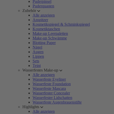
Puderpinsel
Puderquasten
Zubehör
Alle anzeigen
Anspitzer
Kosmetikspiegel & Schminkspiegel
Kosmetiktaschen
Make-up Leerpaletten
Make-up Schwämme
Blotting Paper
Nägel
Augen
Lippen
Sets
Teint
Wasserfestes Make-up
Alle anzeigen
Wasserfeste Eyeliner
Wasserfeste Foundation
Wasserfeste Mascara
Wasserfester Concealer
Wasserfester Lidschatten
Wasserfeste Augenbrauenstifte
Highlights
Alle anzeigen