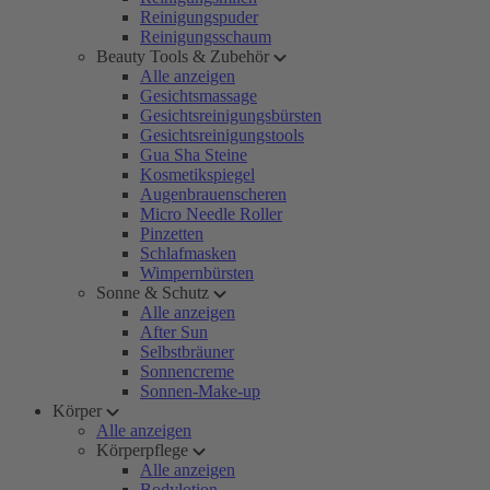
Reinigungspuder
Reinigungsschaum
Beauty Tools & Zubehör
Alle anzeigen
Gesichtsmassage
Gesichtsreinigungsbürsten
Gesichtsreinigungstools
Gua Sha Steine
Kosmetikspiegel
Augenbrauenscheren
Micro Needle Roller
Pinzetten
Schlafmasken
Wimpernbürsten
Sonne & Schutz
Alle anzeigen
After Sun
Selbstbräuner
Sonnencreme
Sonnen-Make-up
Körper
Alle anzeigen
Körperpflege
Alle anzeigen
Bodylotion