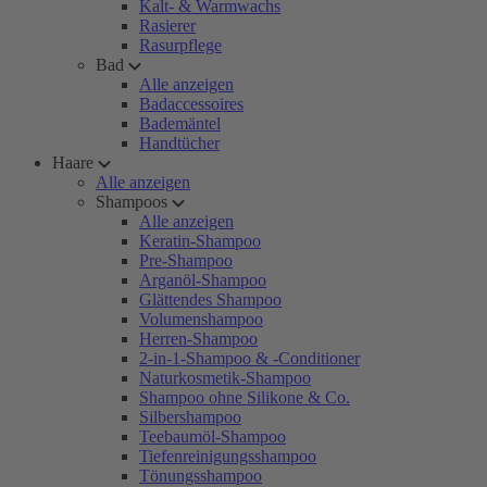
Kalt- & Warmwachs
Rasierer
Rasurpflege
Bad
Alle anzeigen
Badaccessoires
Bademäntel
Handtücher
Haare
Alle anzeigen
Shampoos
Alle anzeigen
Keratin-Shampoo
Pre-Shampoo
Arganöl-Shampoo
Glättendes Shampoo
Volumenshampoo
Herren-Shampoo
2-in-1-Shampoo & -Conditioner
Naturkosmetik-Shampoo
Shampoo ohne Silikone & Co.
Silbershampoo
Teebaumöl-Shampoo
Tiefenreinigungsshampoo
Tönungsshampoo