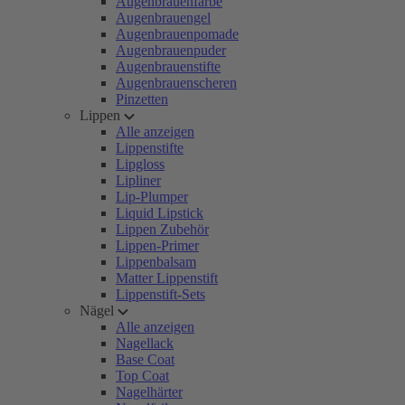
Augenbrauenfarbe
Augenbrauengel
Augenbrauenpomade
Augenbrauenpuder
Augenbrauenstifte
Augenbrauenscheren
Pinzetten
Lippen
Alle anzeigen
Lippenstifte
Lipgloss
Lipliner
Lip-Plumper
Liquid Lipstick
Lippen Zubehör
Lippen-Primer
Lippenbalsam
Matter Lippenstift
Lippenstift-Sets
Nägel
Alle anzeigen
Nagellack
Base Coat
Top Coat
Nagelhärter