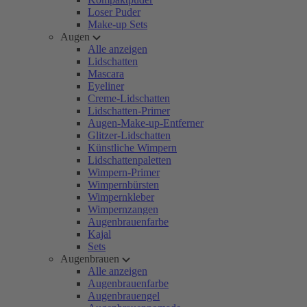
Loser Puder
Make-up Sets
Augen
Alle anzeigen
Lidschatten
Mascara
Eyeliner
Creme-Lidschatten
Lidschatten-Primer
Augen-Make-up-Entferner
Glitzer-Lidschatten
Künstliche Wimpern
Lidschattenpaletten
Wimpern-Primer
Wimpernbürsten
Wimpernkleber
Wimpernzangen
Augenbrauenfarbe
Kajal
Sets
Augenbrauen
Alle anzeigen
Augenbrauenfarbe
Augenbrauengel