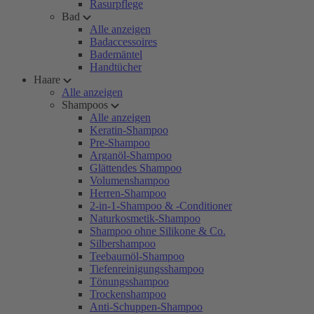
Rasurpflege
Bad
Alle anzeigen
Badaccessoires
Bademäntel
Handtücher
Haare
Alle anzeigen
Shampoos
Alle anzeigen
Keratin-Shampoo
Pre-Shampoo
Arganöl-Shampoo
Glättendes Shampoo
Volumenshampoo
Herren-Shampoo
2-in-1-Shampoo & -Conditioner
Naturkosmetik-Shampoo
Shampoo ohne Silikone & Co.
Silbershampoo
Teebaumöl-Shampoo
Tiefenreinigungsshampoo
Tönungsshampoo
Trockenshampoo
Anti-Schuppen-Shampoo