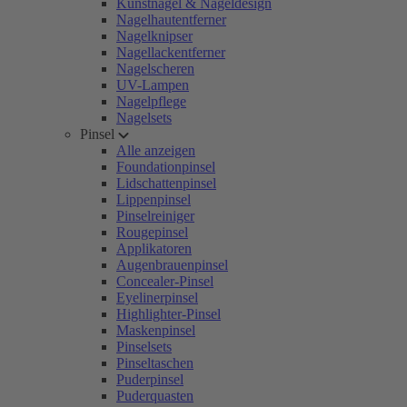
Kunstnägel & Nageldesign
Nagelhautentferner
Nagelknipser
Nagellackentferner
Nagelscheren
UV-Lampen
Nagelpflege
Nagelsets
Pinsel
Alle anzeigen
Foundationpinsel
Lidschattenpinsel
Lippenpinsel
Pinselreiniger
Rougepinsel
Applikatoren
Augenbrauenpinsel
Concealer-Pinsel
Eyelinerpinsel
Highlighter-Pinsel
Maskenpinsel
Pinselsets
Pinseltaschen
Puderpinsel
Puderquasten