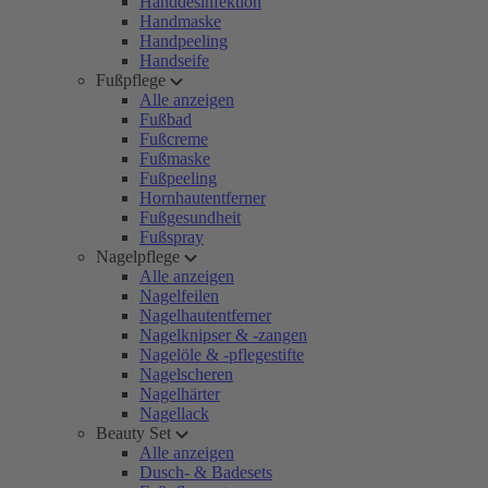
Handdesinfektion
Handmaske
Handpeeling
Handseife
Fußpflege
Alle anzeigen
Fußbad
Fußcreme
Fußmaske
Fußpeeling
Hornhautentferner
Fußgesundheit
Fußspray
Nagelpflege
Alle anzeigen
Nagelfeilen
Nagelhautentferner
Nagelknipser & -zangen
Nagelöle & -pflegestifte
Nagelscheren
Nagelhärter
Nagellack
Beauty Set
Alle anzeigen
Dusch- & Badesets