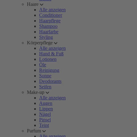
Haare
Alle anzeigen
Conditioner
Haarpflege
Shampoo
Haarfarbe
Styling
Körperpflege
Alle anzeigen
Hand & Fuß
Lotionen
Öle
Reinigung
Sonne
Deodorants
Seifen
Make-up
Alle anzeigen
Augen
Lippen
Nägel
Pinsel
Teint
Parfum
Alle anzeigen