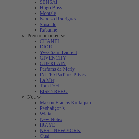
SENSAI
Hugo Boss
Montale
Narciso Rodriguez
Shiseido
Rabanne
Premiummarken
CHANEL
DIOR
Yves Saint Laurent
GIVENCHY
GUERLAIN
Parfums de Marly
INITIO Parfums Privés
La Mer
Tom Ford
EISENBERG
Neu
Maison Francis Kurkdjian
Penhaligon's
Widian
New Notes
IRÄYE
NEST NEW YORK
Ouai