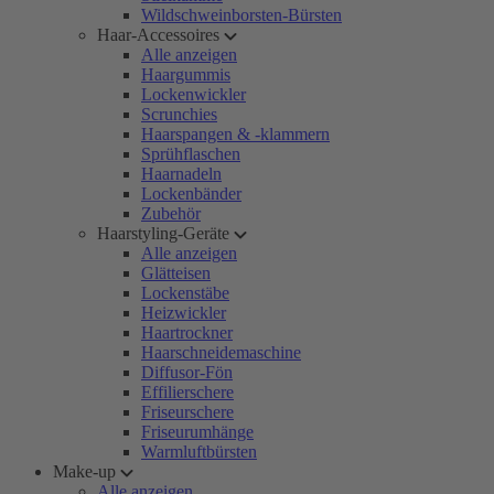
Wildschweinborsten-Bürsten
Haar-Accessoires
Alle anzeigen
Haargummis
Lockenwickler
Scrunchies
Haarspangen & -klammern
Sprühflaschen
Haarnadeln
Lockenbänder
Zubehör
Haarstyling-Geräte
Alle anzeigen
Glätteisen
Lockenstäbe
Heizwickler
Haartrockner
Haarschneidemaschine
Diffusor-Fön
Effilierschere
Friseurschere
Friseurumhänge
Warmluftbürsten
Make-up
Alle anzeigen