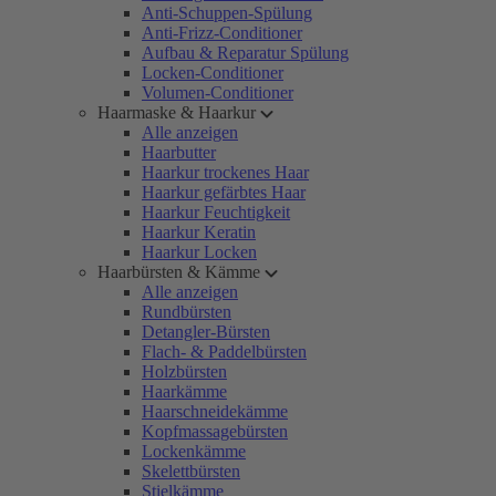
Anti-Schuppen-Spülung
Anti-Frizz-Conditioner
Aufbau & Reparatur Spülung
Locken-Conditioner
Volumen-Conditioner
Haarmaske & Haarkur
Alle anzeigen
Haarbutter
Haarkur trockenes Haar
Haarkur gefärbtes Haar
Haarkur Feuchtigkeit
Haarkur Keratin
Haarkur Locken
Haarbürsten & Kämme
Alle anzeigen
Rundbürsten
Detangler-Bürsten
Flach- & Paddelbürsten
Holzbürsten
Haarkämme
Haarschneidekämme
Kopfmassagebürsten
Lockenkämme
Skelettbürsten
Stielkämme