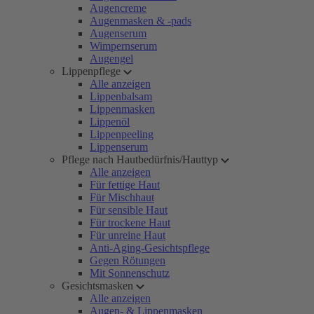
Augencreme
Augenmasken & -pads
Augenserum
Wimpernserum
Augengel
Lippenpflege
Alle anzeigen
Lippenbalsam
Lippenmasken
Lippenöl
Lippenpeeling
Lippenserum
Pflege nach Hautbedürfnis/Hauttyp
Alle anzeigen
Für fettige Haut
Für Mischhaut
Für sensible Haut
Für trockene Haut
Für unreine Haut
Anti-Aging-Gesichtspflege
Gegen Rötungen
Mit Sonnenschutz
Gesichtsmasken
Alle anzeigen
Augen- & Lippenmasken