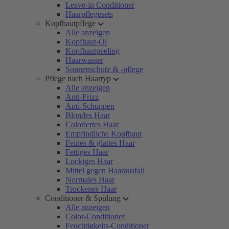
Leave-in Conditioner
Haarpflegesets
Kopfhautpflege
Alle anzeigen
Kopfhaut-Öl
Kopfhautpeeling
Haarwasser
Sonnenschutz & -pflege
Pflege nach Haartyp
Alle anzeigen
Anti-Frizz
Anti-Schuppen
Blondes Haar
Coloriertes Haar
Empfindliche Kopfhaut
Feines & glattes Haar
Fettiges Haar
Lockiges Haar
Mittel gegen Haarausfall
Normales Haar
Trockenes Haar
Conditioner & Spülung
Alle anzeigen
Color-Conditioner
Feuchtigkeits-Conditioner