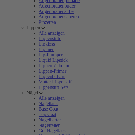
Augenbrauenpomade
Augenbrauenpuder
Augenbrauenstifte
Augenbrauenscheren
Pinzetten
Lippen
Alle anzeigen
Lippenstifte
Lipgloss
Lipliner
Lip-Plumper
Liquid Lipstick
Lippen Zubehör
Lippen-Primer
Lippenbalsam
Matter Lippenstift
Lippenstift-Sets
Nägel
Alle anzeigen
Nagellack
Base Coat
Top Coat
Nagelhärter
Nagelfeilen
Gel Nagellack