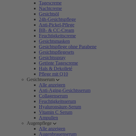
Tagescreme
Nachtcreme
Gesichtsöl
24h-Gesichtspflege
Anti-Pickel-Pflege
BB- & CC-Cream
Feuchtigkeitscreme
Gesichtsmasken
Gesichtspflege ohne Parabene
Gesichtspflegesets
Gesichtsspray
Getönte Tagescreme
Hals & Dekolleté
Pflege mit Q10
Gesichtsserum
Alle anzeigen
Anti-Aging-Gesichtsserum
Collagenserum
Feuchtigkeitsserum
Hyaluronsäure-Serum
Vitamin C Serum
Ampullen
Augenpflege
Alle anzeigen
Augenbrauenserum