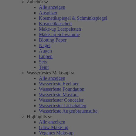
Zubehör
Alle anzeigen
Anspitzer
Kosmetikspiegel & Schminkspiegel
Kosmetiktaschen
Make-up Leerpaletten
Make-up Schwämme
Blotting Paper
Nägel
Augen
Lippen
Sets
Teint
Wasserfestes Make-up
Alle anzeigen
Wasserfeste Eyeliner
Wasserfeste Foundation
Wasserfeste Mascara
Wasserfester Concealer
Wasserfester Lidschatten
Wasserfeste Augenbrauenstifte
Highlights
Alle anzeigen
Glow Make-up
Veganes Make-up