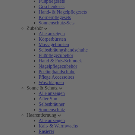
Fußpflegesets
Geschenksets
Hand- & Nagelpflegesets
Körperpflegesets
Sonnenschutz-Sets
Zubehör
Alle anzeigen
Körperbürsten
Massagebürsten
Selbstbräungshandschuhe
Fußpflegezubehör
Hand & Fuß-Schmuck
Nagelpflegezubehör
Peelinghandschuhe
Pflege Accessoires
Waschlappen
Sonne & Schutz
Alle anzeigen
After Sun
Selbstbräuner
Sonnenschutz
Haarentfernung
Alle anzeigen
Kalt- & Warmwachs
Rasierer