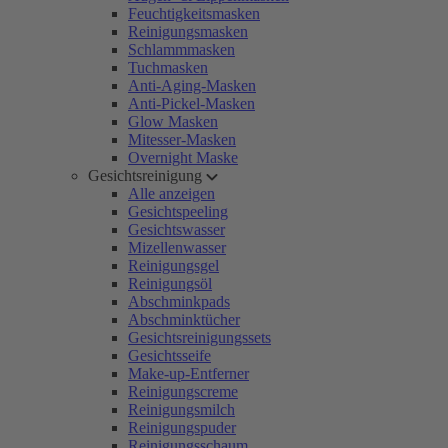
Feuchtigkeitsmasken
Reinigungsmasken
Schlammmasken
Tuchmasken
Anti-Aging-Masken
Anti-Pickel-Masken
Glow Masken
Mitesser-Masken
Overnight Maske
Gesichtsreinigung
Alle anzeigen
Gesichtspeeling
Gesichtswasser
Mizellenwasser
Reinigungsgel
Reinigungsöl
Abschminkpads
Abschminktücher
Gesichtsreinigungssets
Gesichtsseife
Make-up-Entferner
Reinigungscreme
Reinigungsmilch
Reinigungspuder
Reinigungsschaum