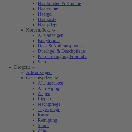
Haarbürsten & Kämme
Haarcreme
Haargel
Haarpaste
Haarpflege
Körperpflege
Alle anzeigen
Bodylotions
Deos & Antitranspirants
Duschgel & Duschpflege
Körperreinigung & Scrubs
Seife
Drogerie
Alle anzeigen
Gesichtspflege
Alle anzeigen
Anti-Aging
Augen
Lippen
Nachtpflege
Tagespflege
Rasur
Reinigung
Sonne
Zähne