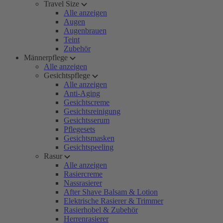
Travel Size
Alle anzeigen
Augen
Augenbrauen
Teint
Zubehör
Männerpflege
Alle anzeigen
Gesichtspflege
Alle anzeigen
Anti-Aging
Gesichtscreme
Gesichtsreinigung
Gesichtsserum
Pflegesets
Gesichtsmasken
Gesichtspeeling
Rasur
Alle anzeigen
Rasiercreme
Nassrasierer
After Shave Balsam & Lotion
Elektrische Rasierer & Trimmer
Rasierhobel & Zubehör
Herrenrasierer