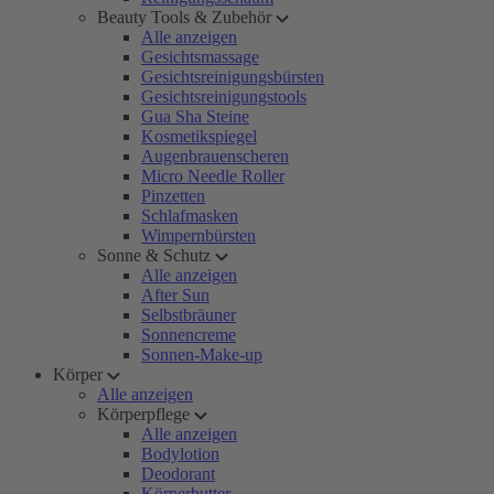
Beauty Tools & Zubehör
Alle anzeigen
Gesichtsmassage
Gesichtsreinigungsbürsten
Gesichtsreinigungstools
Gua Sha Steine
Kosmetikspiegel
Augenbrauenscheren
Micro Needle Roller
Pinzetten
Schlafmasken
Wimpernbürsten
Sonne & Schutz
Alle anzeigen
After Sun
Selbstbräuner
Sonnencreme
Sonnen-Make-up
Körper
Alle anzeigen
Körperpflege
Alle anzeigen
Bodylotion
Deodorant
Körperbutter