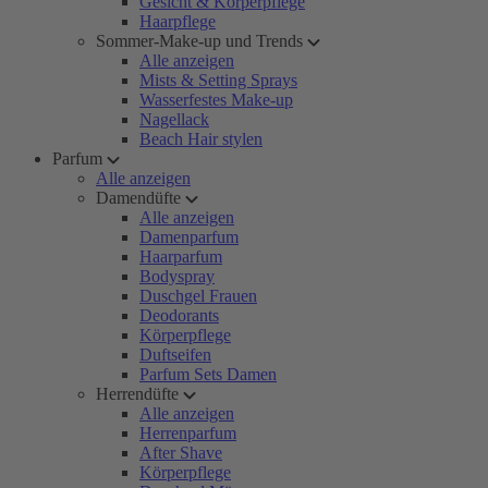
Gesicht & Körperpflege
Haarpflege
Sommer-Make-up und Trends
Alle anzeigen
Mists & Setting Sprays
Wasserfestes Make-up
Nagellack
Beach Hair stylen
Parfum
Alle anzeigen
Damendüfte
Alle anzeigen
Damenparfum
Haarparfum
Bodyspray
Duschgel Frauen
Deodorants
Körperpflege
Duftseifen
Parfum Sets Damen
Herrendüfte
Alle anzeigen
Herrenparfum
After Shave
Körperpflege