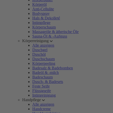
Körperöl
Anti-Cellulite
Bodyspray
Hals & Dekolleté
Intimpflege
Körperschaum
Massageöle & ätherische Öle
Sauna-Öl & -Aufguss
Körperreinigung
Alle anzeigen
Duschgel
Duschöl
Duschschaum
Körperpeeling
Badesalz & Badebomben
Badeöl & -milch
Badeschaum
Dusch- & Badesets
Feste Seife
Flüssigseife
Intimreinigung
Handpflege
Alle anzeigen
Handcreme