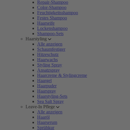
Repair-Shampoo
Color-Shampoo
Feuchtigkeitsshampoo
Festes Shampoo
Haarseife
Lockenshampoo
Shampoo-Sets
Haarstyling
Alle anzeigen
Schaumfestiger
Hitzeschutz
Haarwachs
Styling Spray
Ansatzspray
Haarcreme & Stylingcreme
Haargel
Haarpuder
Haarspray
Haarstyling-Sets
Sea Salt Spray
Leave-In Pflege
Alle anzeigen
Haaröl
Haarserum
Sprühkur