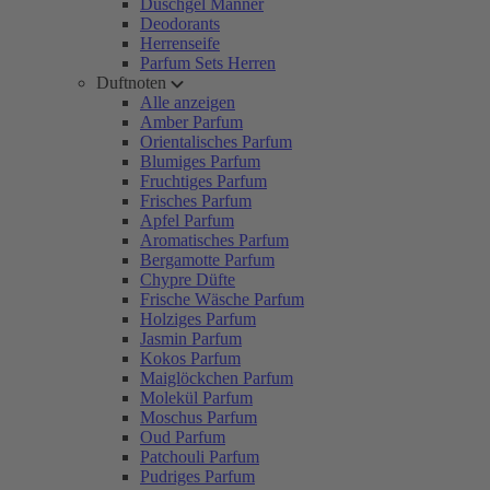
Duschgel Männer
Deodorants
Herrenseife
Parfum Sets Herren
Duftnoten
Alle anzeigen
Amber Parfum
Orientalisches Parfum
Blumiges Parfum
Fruchtiges Parfum
Frisches Parfum
Apfel Parfum
Aromatisches Parfum
Bergamotte Parfum
Chypre Düfte
Frische Wäsche Parfum
Holziges Parfum
Jasmin Parfum
Kokos Parfum
Maiglöckchen Parfum
Molekül Parfum
Moschus Parfum
Oud Parfum
Patchouli Parfum
Pudriges Parfum