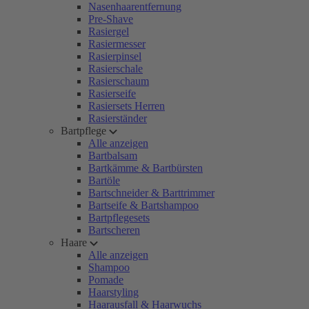
Nasenhaarentfernung
Pre-Shave
Rasiergel
Rasiermesser
Rasierpinsel
Rasierschale
Rasierschaum
Rasierseife
Rasiersets Herren
Rasierständer
Bartpflege
Alle anzeigen
Bartbalsam
Bartkämme & Bartbürsten
Bartöle
Bartschneider & Barttrimmer
Bartseife & Bartshampoo
Bartpflegesets
Bartscheren
Haare
Alle anzeigen
Shampoo
Pomade
Haarstyling
Haarausfall & Haarwuchs