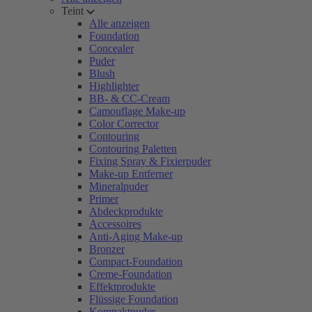
Teint
Alle anzeigen
Foundation
Concealer
Puder
Blush
Highlighter
BB- & CC-Cream
Camouflage Make-up
Color Corrector
Contouring
Contouring Paletten
Fixing Spray & Fixierpuder
Make-up Entferner
Mineralpuder
Primer
Abdeckprodukte
Accessoires
Anti-Aging Make-up
Bronzer
Compact-Foundation
Creme-Foundation
Effektprodukte
Flüssige Foundation
Kompaktpuder