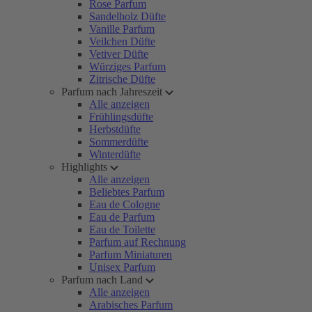
Rose Parfum
Sandelholz Düfte
Vanille Parfum
Veilchen Düfte
Vetiver Düfte
Würziges Parfum
Zitrische Düfte
Parfum nach Jahreszeit
Alle anzeigen
Frühlingsdüfte
Herbstdüfte
Sommerdüfte
Winterdüfte
Highlights
Alle anzeigen
Beliebtes Parfum
Eau de Cologne
Eau de Parfum
Eau de Toilette
Parfum auf Rechnung
Parfum Miniaturen
Unisex Parfum
Parfum nach Land
Alle anzeigen
Arabisches Parfum