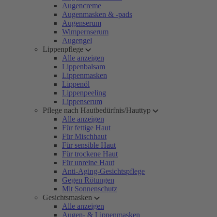
Augencreme
Augenmasken & -pads
Augenserum
Wimpernserum
Augengel
Lippenpflege
Alle anzeigen
Lippenbalsam
Lippenmasken
Lippenöl
Lippenpeeling
Lippenserum
Pflege nach Hautbedürfnis/Hauttyp
Alle anzeigen
Für fettige Haut
Für Mischhaut
Für sensible Haut
Für trockene Haut
Für unreine Haut
Anti-Aging-Gesichtspflege
Gegen Rötungen
Mit Sonnenschutz
Gesichtsmasken
Alle anzeigen
Augen- & Lippenmasken