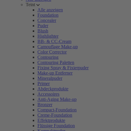
Teint
Alle anzeigen
Foundation
Concealer
Puder
Blush
Highlighter
BB- & CC-Cream
Camouflage Make-up
Color Corrector
Contouring
Contouring Paletten
Fixing Spray & Fixierpuder
Make-up Entferner
Mineralpuder
Primer
Abdeckprodukte
Accessoires
Anti-Aging Make-up
Bronzer
Compact-Foundation
Creme-Foundation
Effektprodukte
Flüssige Foundation
Kompaktpuder