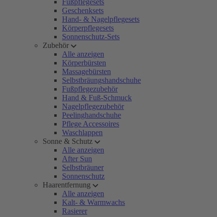
Fußpflegesets
Geschenksets
Hand- & Nagelpflegesets
Körperpflegesets
Sonnenschutz-Sets
Zubehör
Alle anzeigen
Körperbürsten
Massagebürsten
Selbstbräungshandschuhe
Fußpflegezubehör
Hand & Fuß-Schmuck
Nagelpflegezubehör
Peelinghandschuhe
Pflege Accessoires
Waschlappen
Sonne & Schutz
Alle anzeigen
After Sun
Selbstbräuner
Sonnenschutz
Haarentfernung
Alle anzeigen
Kalt- & Warmwachs
Rasierer