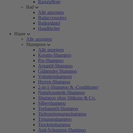
Rasurpflege
Bad
Alle anzeigen
Badaccessoires
Bademäntel
Handtücher
Haare
Alle anzeigen
Shampoos
Alle anzeigen
Keratin-Shampoo
Pre-Shampoo
Arganöl-Shampoo
Glättendes Shampoo
Volumenshampoo
Herren-Shampoo
2-in-1-Shampoo & -Conditioner
Naturkosmetik-Shampoo
Shampoo ohne Silikone & Co.
Silbershampoo
Teebaumöl-Shampoo
Tiefenreinigungsshampoo
Tönungsshampoo
Trockenshampoo
Anti-Schuppen-Shampoo