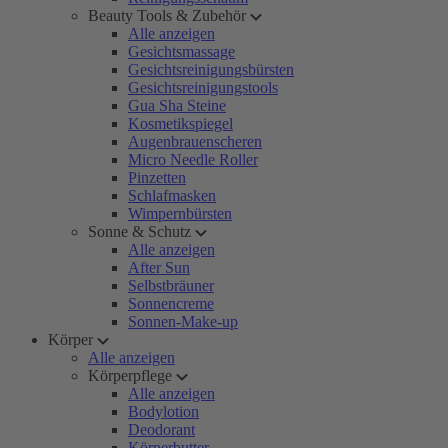
Beauty Tools & Zubehör
Alle anzeigen
Gesichtsmassage
Gesichtsreinigungsbürsten
Gesichtsreinigungstools
Gua Sha Steine
Kosmetikspiegel
Augenbrauenscheren
Micro Needle Roller
Pinzetten
Schlafmasken
Wimpernbürsten
Sonne & Schutz
Alle anzeigen
After Sun
Selbstbräuner
Sonnencreme
Sonnen-Make-up
Körper
Alle anzeigen
Körperpflege
Alle anzeigen
Bodylotion
Deodorant
Körperbutter