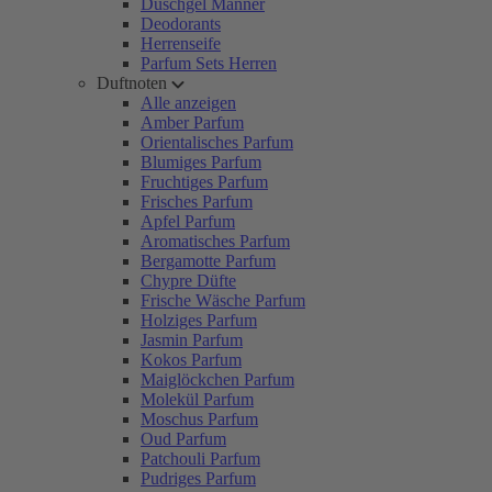
Duschgel Männer
Deodorants
Herrenseife
Parfum Sets Herren
Duftnoten
Alle anzeigen
Amber Parfum
Orientalisches Parfum
Blumiges Parfum
Fruchtiges Parfum
Frisches Parfum
Apfel Parfum
Aromatisches Parfum
Bergamotte Parfum
Chypre Düfte
Frische Wäsche Parfum
Holziges Parfum
Jasmin Parfum
Kokos Parfum
Maiglöckchen Parfum
Molekül Parfum
Moschus Parfum
Oud Parfum
Patchouli Parfum
Pudriges Parfum