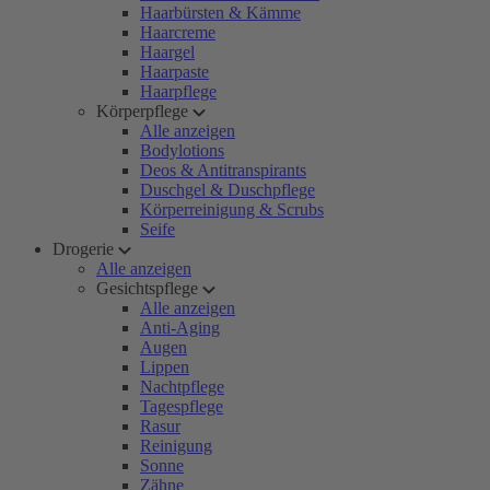
Haarbürsten & Kämme
Haarcreme
Haargel
Haarpaste
Haarpflege
Körperpflege
Alle anzeigen
Bodylotions
Deos & Antitranspirants
Duschgel & Duschpflege
Körperreinigung & Scrubs
Seife
Drogerie
Alle anzeigen
Gesichtspflege
Alle anzeigen
Anti-Aging
Augen
Lippen
Nachtpflege
Tagespflege
Rasur
Reinigung
Sonne
Zähne