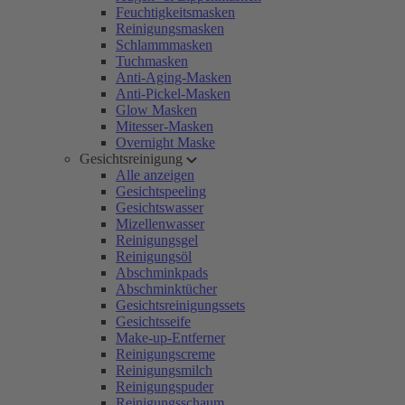
Feuchtigkeitsmasken
Reinigungsmasken
Schlammmasken
Tuchmasken
Anti-Aging-Masken
Anti-Pickel-Masken
Glow Masken
Mitesser-Masken
Overnight Maske
Gesichtsreinigung
Alle anzeigen
Gesichtspeeling
Gesichtswasser
Mizellenwasser
Reinigungsgel
Reinigungsöl
Abschminkpads
Abschminktücher
Gesichtsreinigungssets
Gesichtsseife
Make-up-Entferner
Reinigungscreme
Reinigungsmilch
Reinigungspuder
Reinigungsschaum