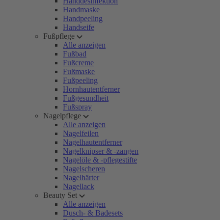
Handdesinfektion
Handmaske
Handpeeling
Handseife
Fußpflege
Alle anzeigen
Fußbad
Fußcreme
Fußmaske
Fußpeeling
Hornhautentferner
Fußgesundheit
Fußspray
Nagelpflege
Alle anzeigen
Nagelfeilen
Nagelhautentferner
Nagelknipser & -zangen
Nagelöle & -pflegestifte
Nagelscheren
Nagelhärter
Nagellack
Beauty Set
Alle anzeigen
Dusch- & Badesets