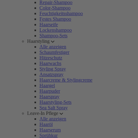
Repair-Shampoo
Color-Shampoo
Feuchtigkeitsshampoo
Festes Shampoo
Haarseife
Lockenshampoo
Shampoo-Sets
Haarstyling
Alle anzeigen
Schaumfestiger
Hitzeschutz
Haarwachs
Styling Spray
Ansatzspray
Haarcreme & Stylingcreme
Haargel
Haarpuder
Haarspray
Haarstyling-Sets
Sea Salt Spray
Leave-In Pflege
Alle anzeigen
Haaröl
Haarserum
Sprühkur