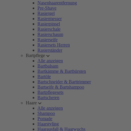
Nasenhaarentfernung
Pre-Shave
Rasiergel
Rasiermesser
Rasierpinsel
Rasierschale
Rasierschaum
Rasierseife
Rasiersets Herren
Rasierständer
Bartpflege
Alle anzeigen
Bartbalsam
Bartkämme & Bartbürsten
Bartöle
Bartschneider & Barttrimmer
Bartseife & Bartshampoo
Bartpflegesets
Bartscheren
Haare
Alle anzeigen
Shampoo
Pomade
Haarstyling
Haarausfall & Haarwuchs