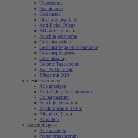
Tagescreme
Nachtcreme
Gesichtsöl
24h-Gesichtspflege
Anti-Pickel-Pflege
BB- & CC-Cream
Feuchtigkeitscreme
Gesichtsmasken
Gesichtspflege ohne Parabene
Gesichtspflegesets
Gesichtsspray
Getönte Tagescreme
Hals & Dekolleté
Pflege mit Q10
Gesichtsserum
Alle anzeigen
Anti-Aging-Gesichtsserum
Collagenserum
Feuchtigkeitsserum
Hyaluronsäure-Serum
Vitamin C Serum
Ampullen
Augenpflege
Alle anzeigen
Augenbrauenserum