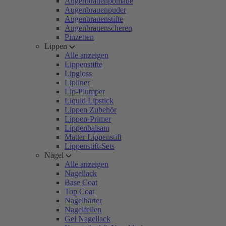
Augenbrauenpomade
Augenbrauenpuder
Augenbrauenstifte
Augenbrauenscheren
Pinzetten
Lippen
Alle anzeigen
Lippenstifte
Lipgloss
Lipliner
Lip-Plumper
Liquid Lipstick
Lippen Zubehör
Lippen-Primer
Lippenbalsam
Matter Lippenstift
Lippenstift-Sets
Nägel
Alle anzeigen
Nagellack
Base Coat
Top Coat
Nagelhärter
Nagelfeilen
Gel Nagellack