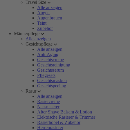
Travel Size
Alle anzeigen
Augen
Augenbrauen
Teint
Zubehör
Männerpflege
Alle anzeigen
Gesichtspflege
Alle anzeigen
Anti-Aging
Gesichtscreme
Gesichtsreinigung
Gesichtsserum
Pflegesets
Gesichtsmasken
Gesichtspeeling
Rasur
Alle anzeigen
Rasiercreme
Nassrasierer
After Shave Balsam & Lotion
Elektrische Rasierer & Trimmer
Rasierhobel & Zubehör
Herrenrasierer