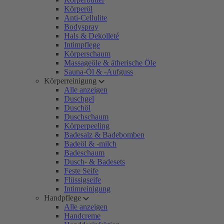
Körperöl
Anti-Cellulite
Bodyspray
Hals & Dekolleté
Intimpflege
Körperschaum
Massageöle & ätherische Öle
Sauna-Öl & -Aufguss
Körperreinigung
Alle anzeigen
Duschgel
Duschöl
Duschschaum
Körperpeeling
Badesalz & Badebomben
Badeöl & -milch
Badeschaum
Dusch- & Badesets
Feste Seife
Flüssigseife
Intimreinigung
Handpflege
Alle anzeigen
Handcreme