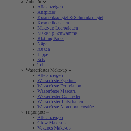
Zubehör
Alle anzeigen
Anspitzer
Kosmetikspiegel & Schminkspiegel
Kosmetiktaschen
Make-up Leerpaletten
Make-up Schwämme
Blotting Paper
Nägel
Augen
Lippen
Sets
Teint
Wasserfestes Make-up
Alle anzeigen
Wasserfeste Eyeliner
Wasserfeste Foundation
Wasserfeste Mascara
Wasserfester Concealer
Wasserfester Lidschatten
Wasserfeste Augenbrauenstifte
Highlights
Alle anzeigen
Glow Make-up
Veganes Make-up