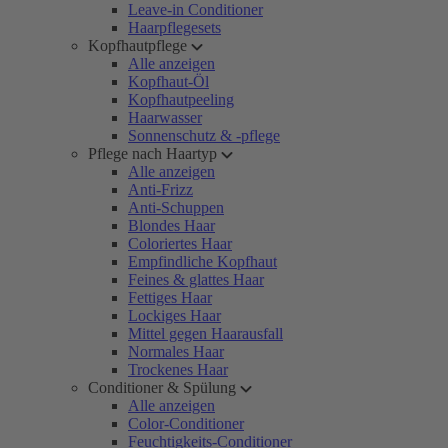
Leave-in Conditioner
Haarpflegesets
Kopfhautpflege
Alle anzeigen
Kopfhaut-Öl
Kopfhautpeeling
Haarwasser
Sonnenschutz & -pflege
Pflege nach Haartyp
Alle anzeigen
Anti-Frizz
Anti-Schuppen
Blondes Haar
Coloriertes Haar
Empfindliche Kopfhaut
Feines & glattes Haar
Fettiges Haar
Lockiges Haar
Mittel gegen Haarausfall
Normales Haar
Trockenes Haar
Conditioner & Spülung
Alle anzeigen
Color-Conditioner
Feuchtigkeits-Conditioner