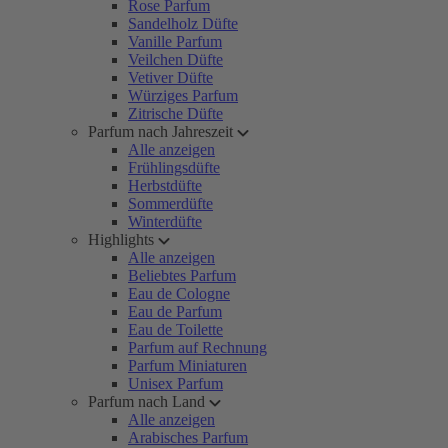
Rose Parfum
Sandelholz Düfte
Vanille Parfum
Veilchen Düfte
Vetiver Düfte
Würziges Parfum
Zitrische Düfte
Parfum nach Jahreszeit
Alle anzeigen
Frühlingsdüfte
Herbstdüfte
Sommerdüfte
Winterdüfte
Highlights
Alle anzeigen
Beliebtes Parfum
Eau de Cologne
Eau de Parfum
Eau de Toilette
Parfum auf Rechnung
Parfum Miniaturen
Unisex Parfum
Parfum nach Land
Alle anzeigen
Arabisches Parfum