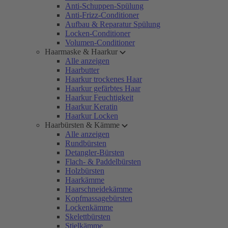
Anti-Schuppen-Spülung
Anti-Frizz-Conditioner
Aufbau & Reparatur Spülung
Locken-Conditioner
Volumen-Conditioner
Haarmaske & Haarkur
Alle anzeigen
Haarbutter
Haarkur trockenes Haar
Haarkur gefärbtes Haar
Haarkur Feuchtigkeit
Haarkur Keratin
Haarkur Locken
Haarbürsten & Kämme
Alle anzeigen
Rundbürsten
Detangler-Bürsten
Flach- & Paddelbürsten
Holzbürsten
Haarkämme
Haarschneidekämme
Kopfmassagebürsten
Lockenkämme
Skelettbürsten
Stielkämme