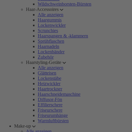
Wildschweinborsten-Bürsten
Haar-Accessoires
Alle anzeigen
Haargummis
Lockenwickler
Scrunchies
Haarspangen & -klammern
Sprühflaschen
Haarnadeln
Lockenbänder
Zubehör
Haarstyling-Geräte
Alle anzeigen
Glätteisen
Lockenstäbe
Heizwickler
Haartrockner
Haarschneidemaschine
Diffusor-Fön
Effilierschere
Friseurschere
Friseurumhänge
Warmluftbürsten
Make-up
Alle anzeigen