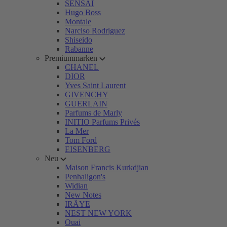
SENSAI
Hugo Boss
Montale
Narciso Rodriguez
Shiseido
Rabanne
Premiummarken
CHANEL
DIOR
Yves Saint Laurent
GIVENCHY
GUERLAIN
Parfums de Marly
INITIO Parfums Privés
La Mer
Tom Ford
EISENBERG
Neu
Maison Francis Kurkdjian
Penhaligon's
Widian
New Notes
IRÄYE
NEST NEW YORK
Ouai