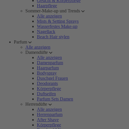
Gesicht & Körperpflege
Haarpflege
Sommer-Make-up und Trends
Alle anzeigen
Mists & Setting Sprays
Wasserfestes Make-up
Nagellack
Beach Hair stylen
Parfum
Alle anzeigen
Damendüfte
Alle anzeigen
Damenparfum
Haarparfum
Bodyspray
Duschgel Frauen
Deodorants
Körperpflege
Duftseifen
Parfum Sets Damen
Herrendüfte
Alle anzeigen
Herrenparfum
After Shave
Körperpflege