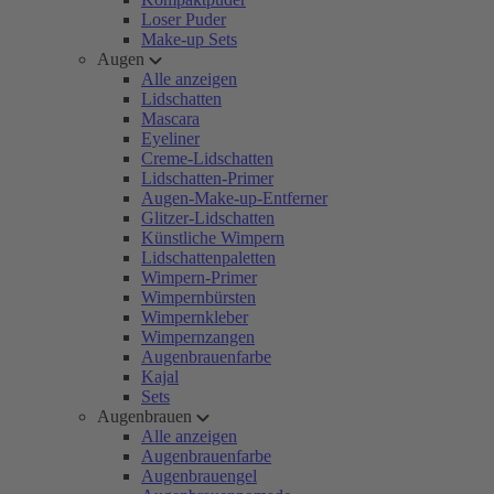
Loser Puder
Make-up Sets
Augen
Alle anzeigen
Lidschatten
Mascara
Eyeliner
Creme-Lidschatten
Lidschatten-Primer
Augen-Make-up-Entferner
Glitzer-Lidschatten
Künstliche Wimpern
Lidschattenpaletten
Wimpern-Primer
Wimpernbürsten
Wimpernkleber
Wimpernzangen
Augenbrauenfarbe
Kajal
Sets
Augenbrauen
Alle anzeigen
Augenbrauenfarbe
Augenbrauengel