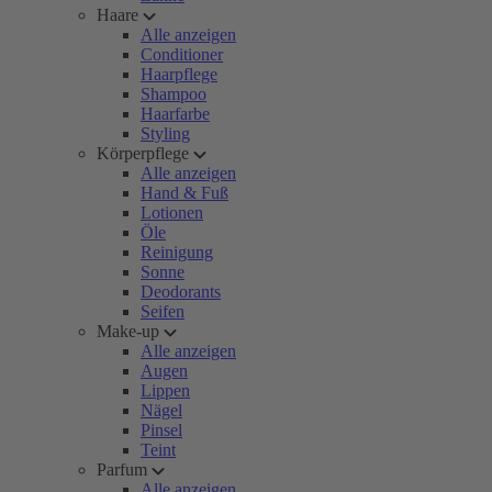
Haare
Alle anzeigen
Conditioner
Haarpflege
Shampoo
Haarfarbe
Styling
Körperpflege
Alle anzeigen
Hand & Fuß
Lotionen
Öle
Reinigung
Sonne
Deodorants
Seifen
Make-up
Alle anzeigen
Augen
Lippen
Nägel
Pinsel
Teint
Parfum
Alle anzeigen