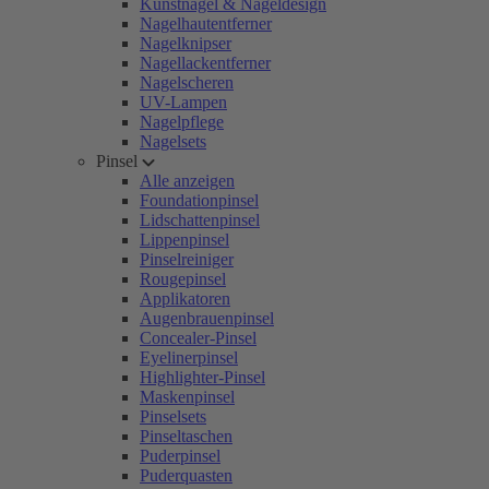
Kunstnägel & Nageldesign
Nagelhautentferner
Nagelknipser
Nagellackentferner
Nagelscheren
UV-Lampen
Nagelpflege
Nagelsets
Pinsel
Alle anzeigen
Foundationpinsel
Lidschattenpinsel
Lippenpinsel
Pinselreiniger
Rougepinsel
Applikatoren
Augenbrauenpinsel
Concealer-Pinsel
Eyelinerpinsel
Highlighter-Pinsel
Maskenpinsel
Pinselsets
Pinseltaschen
Puderpinsel
Puderquasten