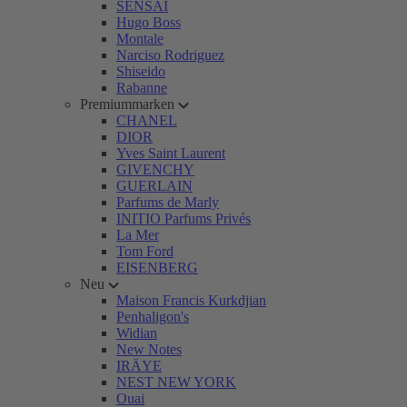
SENSAI
Hugo Boss
Montale
Narciso Rodriguez
Shiseido
Rabanne
Premiummarken
CHANEL
DIOR
Yves Saint Laurent
GIVENCHY
GUERLAIN
Parfums de Marly
INITIO Parfums Privés
La Mer
Tom Ford
EISENBERG
Neu
Maison Francis Kurkdjian
Penhaligon's
Widian
New Notes
IRÄYE
NEST NEW YORK
Ouai