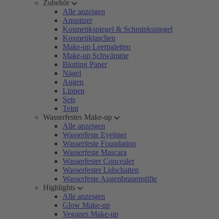
Zubehör
Alle anzeigen
Anspitzer
Kosmetikspiegel & Schminkspiegel
Kosmetiktaschen
Make-up Leerpaletten
Make-up Schwämme
Blotting Paper
Nägel
Augen
Lippen
Sets
Teint
Wasserfestes Make-up
Alle anzeigen
Wasserfeste Eyeliner
Wasserfeste Foundation
Wasserfeste Mascara
Wasserfester Concealer
Wasserfester Lidschatten
Wasserfeste Augenbrauenstifte
Highlights
Alle anzeigen
Glow Make-up
Veganes Make-up