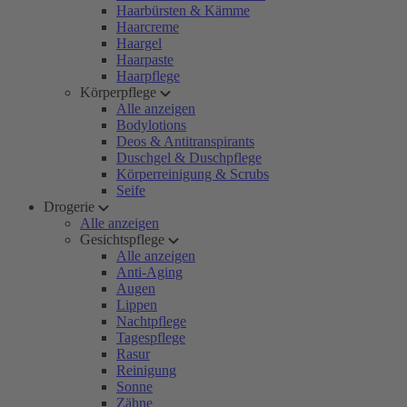
Haarbürsten & Kämme
Haarcreme
Haargel
Haarpaste
Haarpflege
Körperpflege
Alle anzeigen
Bodylotions
Deos & Antitranspirants
Duschgel & Duschpflege
Körperreinigung & Scrubs
Seife
Drogerie
Alle anzeigen
Gesichtspflege
Alle anzeigen
Anti-Aging
Augen
Lippen
Nachtpflege
Tagespflege
Rasur
Reinigung
Sonne
Zähne