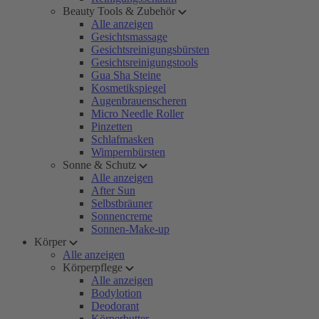
Beauty Tools & Zubehör
Alle anzeigen
Gesichtsmassage
Gesichtsreinigungsbürsten
Gesichtsreinigungstools
Gua Sha Steine
Kosmetikspiegel
Augenbrauenscheren
Micro Needle Roller
Pinzetten
Schlafmasken
Wimpernbürsten
Sonne & Schutz
Alle anzeigen
After Sun
Selbstbräuner
Sonnencreme
Sonnen-Make-up
Körper
Alle anzeigen
Körperpflege
Alle anzeigen
Bodylotion
Deodorant
Körperbutter