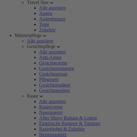
Travel Size
Alle anzeigen
Augen
Augenbrauen
Teint
Zubehör
Männerpflege
Alle anzeigen
Gesichtspflege
Alle anzeigen
Anti-Aging
Gesichtscreme
Gesichtsreinigung
Gesichtsserum
Pflegesets
Gesichtsmasken
Gesichtspeeling
Rasur
Alle anzeigen
Rasiercreme
Nassrasierer
After Shave Balsam & Lotion
Elektrische Rasierer & Trimmer
Rasierhobel & Zubehör
Herrenrasierer