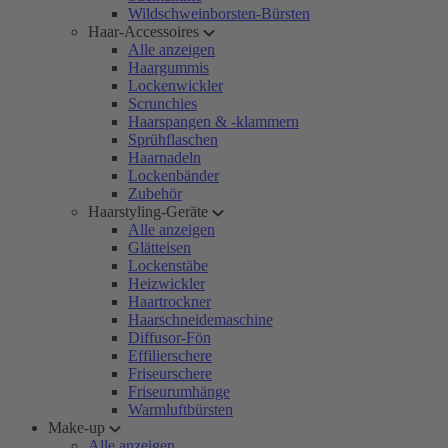
Wildschweinborsten-Bürsten
Haar-Accessoires
Alle anzeigen
Haargummis
Lockenwickler
Scrunchies
Haarspangen & -klammern
Sprühflaschen
Haarnadeln
Lockenbänder
Zubehör
Haarstyling-Geräte
Alle anzeigen
Glätteisen
Lockenstäbe
Heizwickler
Haartrockner
Haarschneidemaschine
Diffusor-Fön
Effilierschere
Friseurschere
Friseurumhänge
Warmluftbürsten
Make-up
Alle anzeigen