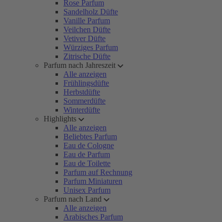
Rose Parfum
Sandelholz Düfte
Vanille Parfum
Veilchen Düfte
Vetiver Düfte
Würziges Parfum
Zitrische Düfte
Parfum nach Jahreszeit
Alle anzeigen
Frühlingsdüfte
Herbstdüfte
Sommerdüfte
Winterdüfte
Highlights
Alle anzeigen
Beliebtes Parfum
Eau de Cologne
Eau de Parfum
Eau de Toilette
Parfum auf Rechnung
Parfum Miniaturen
Unisex Parfum
Parfum nach Land
Alle anzeigen
Arabisches Parfum