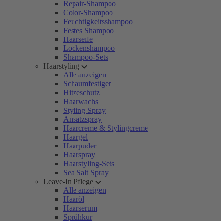
Repair-Shampoo
Color-Shampoo
Feuchtigkeitsshampoo
Festes Shampoo
Haarseife
Lockenshampoo
Shampoo-Sets
Haarstyling
Alle anzeigen
Schaumfestiger
Hitzeschutz
Haarwachs
Styling Spray
Ansatzspray
Haarcreme & Stylingcreme
Haargel
Haarpuder
Haarspray
Haarstyling-Sets
Sea Salt Spray
Leave-In Pflege
Alle anzeigen
Haaröl
Haarserum
Sprühkur