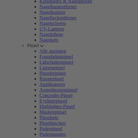
Kunstnägel & Nageldesign
Nagelhautentferner
Nagelknipser
Nagellackentferner
Nagelscheren
UV-Lampen
Nagelpflege
Nagelsets
Pinsel
Alle anzeigen
Foundationpinsel
Lidschattenpinsel
Lippenpinsel
Pinselreiniger
Rougepinsel
Applikatoren
Augenbrauenpinsel
Concealer-Pinsel
Eyelinerpinsel
Highlighter-Pinsel
Maskenpinsel
Pinselsets
Pinseltaschen
Puderpinsel
Puderquasten