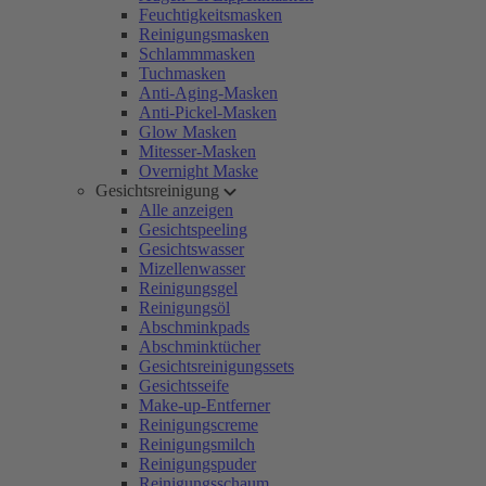
Feuchtigkeitsmasken
Reinigungsmasken
Schlammmasken
Tuchmasken
Anti-Aging-Masken
Anti-Pickel-Masken
Glow Masken
Mitesser-Masken
Overnight Maske
Gesichtsreinigung
Alle anzeigen
Gesichtspeeling
Gesichtswasser
Mizellenwasser
Reinigungsgel
Reinigungsöl
Abschminkpads
Abschminktücher
Gesichtsreinigungssets
Gesichtsseife
Make-up-Entferner
Reinigungscreme
Reinigungsmilch
Reinigungspuder
Reinigungsschaum