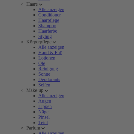
Haare
Alle anzeigen
Conditioner
Haarpflege
Shampoo
Haarfarbe
Styling
Körperpflege
Alle anzeigen
Hand & Fuß
Lotionen
Öle
Reinigung
Sonne
Deodorants
Seifen
Make-up
Alle anzeigen
Augen
Lippen
Nägel
Pinsel
Teint
Parfum
Alle anzeigen