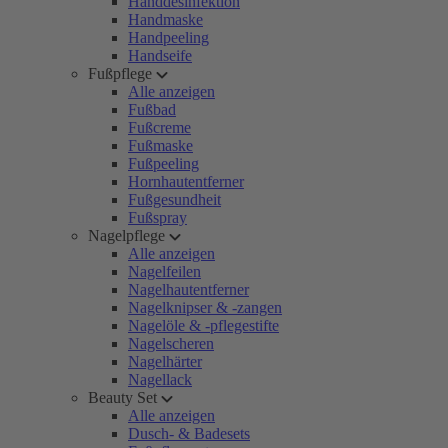
Handdesinfektion
Handmaske
Handpeeling
Handseife
Fußpflege
Alle anzeigen
Fußbad
Fußcreme
Fußmaske
Fußpeeling
Hornhautentferner
Fußgesundheit
Fußspray
Nagelpflege
Alle anzeigen
Nagelfeilen
Nagelhautentferner
Nagelknipser & -zangen
Nagelöle & -pflegestifte
Nagelscheren
Nagelhärter
Nagellack
Beauty Set
Alle anzeigen
Dusch- & Badesets