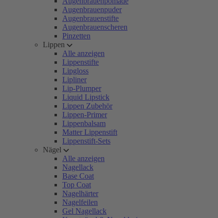
Augenbrauenpomade
Augenbrauenpuder
Augenbrauenstifte
Augenbrauenscheren
Pinzetten
Lippen
Alle anzeigen
Lippenstifte
Lipgloss
Lipliner
Lip-Plumper
Liquid Lipstick
Lippen Zubehör
Lippen-Primer
Lippenbalsam
Matter Lippenstift
Lippenstift-Sets
Nägel
Alle anzeigen
Nagellack
Base Coat
Top Coat
Nagelhärter
Nagelfeilen
Gel Nagellack