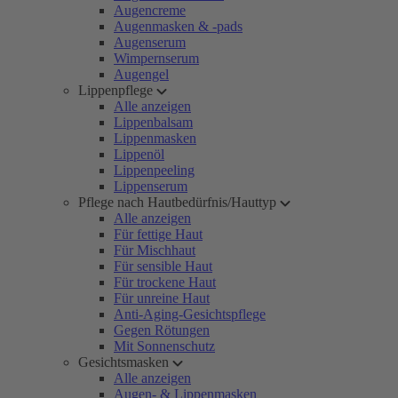
Augencreme
Augenmasken & -pads
Augenserum
Wimpernserum
Augengel
Lippenpflege
Alle anzeigen
Lippenbalsam
Lippenmasken
Lippenöl
Lippenpeeling
Lippenserum
Pflege nach Hautbedürfnis/Hauttyp
Alle anzeigen
Für fettige Haut
Für Mischhaut
Für sensible Haut
Für trockene Haut
Für unreine Haut
Anti-Aging-Gesichtspflege
Gegen Rötungen
Mit Sonnenschutz
Gesichtsmasken
Alle anzeigen
Augen- & Lippenmasken