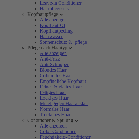
Leave-in Conditioner
Haarpflegesets
Kopfhautpflege
Alle anzeigen
Kopfhaut-Öl
Kopfhautpeeling
Haarwasser
Sonnenschutz & -pflege
Pflege nach Haartyp
Alle anzeigen
Anti-Frizz
Anti-Schuppen
Blondes Haar
Coloriertes Haar
Empfindliche Kopfhaut
Feines & glattes Haar
Fettiges Haar
Lockiges Haar
Mittel gegen Haarausfall
Normales Haar
Trockenes Haar
Conditioner & Spülung
Alle anzeigen
Color-Conditioner
Feuchtigkeits-Conditioner