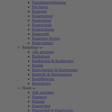
Nasenhaarentfernung
Pre-Shave
Rasiergel
Rasiermesser
Rasierpinsel
Rasierschale
Rasierschaum
Rasierseife
Rasiersets Herren
Rasierständer
Bartpflege
Alle anzeigen
Bartbalsam
Bartkämme & Bartbürsten
Bartöle
Bartschneider & Barttrimmer
Bartseife & Bartshampoo
Bartpflegesets
Bartscheren
Haare
Alle anzeigen
Shampoo
Pomade
Haarstyling
Haarausfall & Haarwuchs