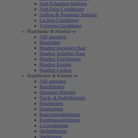
Anti-Schuppen-Spülung
Anti-Frizz-Conditioner
Aufbau & Reparatur Spülung
Locken-Conditioner
Volumen-Conditioner
Haarmaske & Haarkur
Alle anzeigen
Haarbutter
Haarkur trockenes Haar
Haarkur gefärbtes Haar
Haarkur Feuchtigkeit
Haarkur Keratin
Haarkur Locken
Haarbürsten & Kämme
Alle anzeigen
Rundbürsten
Detangler-Bürsten
Flach- & Paddelbürsten
Holzbürsten
Haarkämme
Haarschneidekämme
Kopfmassagebürsten
Lockenkämme
Skelettbürsten
Stielkämme