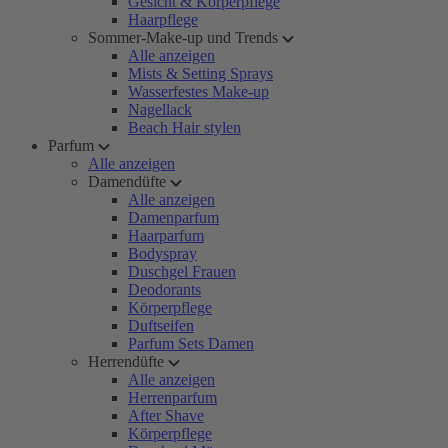
Gesicht & Körperpflege
Haarpflege
Sommer-Make-up und Trends
Alle anzeigen
Mists & Setting Sprays
Wasserfestes Make-up
Nagellack
Beach Hair stylen
Parfum
Alle anzeigen
Damendüfte
Alle anzeigen
Damenparfum
Haarparfum
Bodyspray
Duschgel Frauen
Deodorants
Körperpflege
Duftseifen
Parfum Sets Damen
Herrendüfte
Alle anzeigen
Herrenparfum
After Shave
Körperpflege