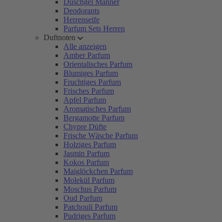
Duschgel Männer
Deodorants
Herrenseife
Parfum Sets Herren
Duftnoten
Alle anzeigen
Amber Parfum
Orientalisches Parfum
Blumiges Parfum
Fruchtiges Parfum
Frisches Parfum
Apfel Parfum
Aromatisches Parfum
Bergamotte Parfum
Chypre Düfte
Frische Wäsche Parfum
Holziges Parfum
Jasmin Parfum
Kokos Parfum
Maiglöckchen Parfum
Molekül Parfum
Moschus Parfum
Oud Parfum
Patchouli Parfum
Pudriges Parfum