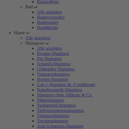
Rasurpflege
Bad
Alle anzeigen
Badaccessoires
Bademäntel
Handtücher
Haare
Alle anzeigen
Shampoos
Alle anzeigen
Keratin-Shampoo
Pre-Shampoo
Arganöl-Shampoo
Glättendes Shampoo
Volumenshampoo
Herren-Shampoo
2-in-1-Shampoo & -Conditioner
Naturkosmetik-Shampoo
Shampoo ohne Silikone & Co.
Silbershampoo
Teebaumöl-Shampoo
Tiefenreinigungsshampoo
Tönungsshampoo
Trockenshampoo
Anti-Schuppen-Shampoo