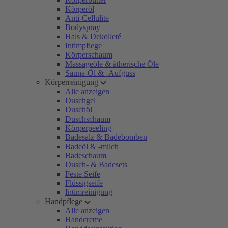
Körperöl
Anti-Cellulite
Bodyspray
Hals & Dekolleté
Intimpflege
Körperschaum
Massageöle & ätherische Öle
Sauna-Öl & -Aufguss
Körperreinigung
Alle anzeigen
Duschgel
Duschöl
Duschschaum
Körperpeeling
Badesalz & Badebomben
Badeöl & -milch
Badeschaum
Dusch- & Badesets
Feste Seife
Flüssigseife
Intimreinigung
Handpflege
Alle anzeigen
Handcreme