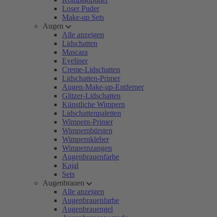
Loser Puder
Make-up Sets
Augen
Alle anzeigen
Lidschatten
Mascara
Eyeliner
Creme-Lidschatten
Lidschatten-Primer
Augen-Make-up-Entferner
Glitzer-Lidschatten
Künstliche Wimpern
Lidschattenpaletten
Wimpern-Primer
Wimpernbürsten
Wimpernkleber
Wimpernzangen
Augenbrauenfarbe
Kajal
Sets
Augenbrauen
Alle anzeigen
Augenbrauenfarbe
Augenbrauengel