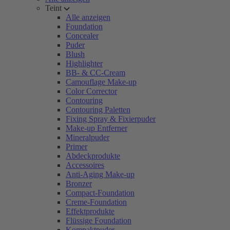
Teint
Alle anzeigen
Foundation
Concealer
Puder
Blush
Highlighter
BB- & CC-Cream
Camouflage Make-up
Color Corrector
Contouring
Contouring Paletten
Fixing Spray & Fixierpuder
Make-up Entferner
Mineralpuder
Primer
Abdeckprodukte
Accessoires
Anti-Aging Make-up
Bronzer
Compact-Foundation
Creme-Foundation
Effektprodukte
Flüssige Foundation
Kompaktpuder