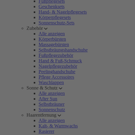
Fußpflegesets
Geschenksets
Hand- & Nagelpflegesets
Körperpflegesets
Sonnenschutz-Sets
Zubehör
Alle anzeigen
Körperbürsten
Massagebürsten
Selbstbräungshandschuhe
Fußpflegezubehör
Hand & Fuß-Schmuck
Nagelpflegezubehör
Peelinghandschuhe
Pflege Accessoires
Waschlappen
Sonne & Schutz
Alle anzeigen
After Sun
Selbstbräuner
Sonnenschutz
Haarentfernung
Alle anzeigen
Kalt- & Warmwachs
Rasierer