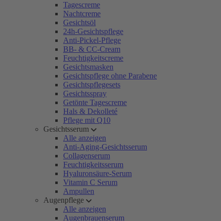
Tagescreme
Nachtcreme
Gesichtsöl
24h-Gesichtspflege
Anti-Pickel-Pflege
BB- & CC-Cream
Feuchtigkeitscreme
Gesichtsmasken
Gesichtspflege ohne Parabene
Gesichtspflegesets
Gesichtsspray
Getönte Tagescreme
Hals & Dekolleté
Pflege mit Q10
Gesichtsserum
Alle anzeigen
Anti-Aging-Gesichtsserum
Collagenserum
Feuchtigkeitsserum
Hyaluronsäure-Serum
Vitamin C Serum
Ampullen
Augenpflege
Alle anzeigen
Augenbrauenserum