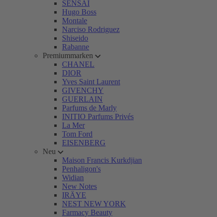
SENSAI
Hugo Boss
Montale
Narciso Rodriguez
Shiseido
Rabanne
Premiummarken
CHANEL
DIOR
Yves Saint Laurent
GIVENCHY
GUERLAIN
Parfums de Marly
INITIO Parfums Privés
La Mer
Tom Ford
EISENBERG
Neu
Maison Francis Kurkdjian
Penhaligon's
Widian
New Notes
IRÄYE
NEST NEW YORK
Farmacy Beauty