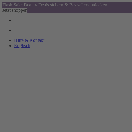
Flash Sale: Beauty Deals sichern & Bestseller entdecken
Jetzt shoppen
Hilfe & Kontakt
Englisch