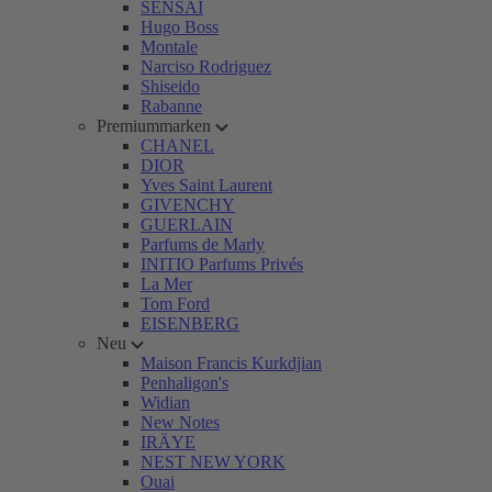
SENSAI
Hugo Boss
Montale
Narciso Rodriguez
Shiseido
Rabanne
Premiummarken
CHANEL
DIOR
Yves Saint Laurent
GIVENCHY
GUERLAIN
Parfums de Marly
INITIO Parfums Privés
La Mer
Tom Ford
EISENBERG
Neu
Maison Francis Kurkdjian
Penhaligon's
Widian
New Notes
IRÄYE
NEST NEW YORK
Ouai