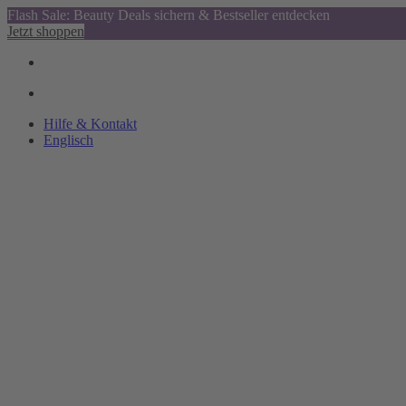
Flash Sale: Beauty Deals sichern & Bestseller entdecken
Jetzt shoppen
Hilfe & Kontakt
Englisch