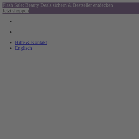
Flash Sale: Beauty Deals sichern & Bestseller entdecken
Jetzt shoppen
Hilfe & Kontakt
Englisch