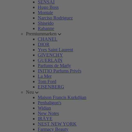
SENSAI
Hugo Boss
Montale
Narciso Rodriguez
Shiseido
Rabanne
Premiummarken
CHANEL
DIOR
Yves Saint Laurent
GIVENCHY
GUERLAIN
Parfums de Marly
INITIO Parfums Privés
La Mer
Tom Ford
EISENBERG
Neu
Maison Francis Kurkdjian
Penhaligon's
Widian
New Notes
IRÄYE
NEST NEW YORK
Farmacy Beauty