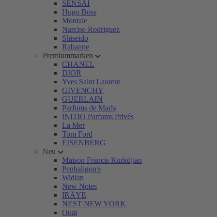
SENSAI
Hugo Boss
Montale
Narciso Rodriguez
Shiseido
Rabanne
Premiummarken
CHANEL
DIOR
Yves Saint Laurent
GIVENCHY
GUERLAIN
Parfums de Marly
INITIO Parfums Privés
La Mer
Tom Ford
EISENBERG
Neu
Maison Francis Kurkdjian
Penhaligon's
Widian
New Notes
IRÄYE
NEST NEW YORK
Ouai