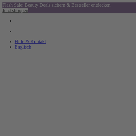
Flash Sale: Beauty Deals sichern & Bestseller entdecken
Jetzt shoppen
Hilfe & Kontakt
Englisch