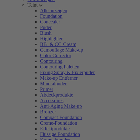
Teint
Alle anzeigen
Foundation
Concealer
Puder
Blush
Highlighter
BB- & CC-Cream
Camouflage Make-up
Color Corrector
Contouring
Contouring Paletten
Fixing Spray & Fixierpuder
Make-up Entferner
Mineralpuder
Primer
Abdeckprodukte
Accessoires
Anti-Aging Make-up
Bronzer
Compact-Foundation
Creme-Foundation
Effektprodukte
Flüssige Foundation
Kompaktpuder