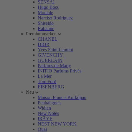
SENSAI
Hugo Boss
Montale
Narciso Rodriguez
Shiseido
Rabanne
Premiummarken
CHANEL
DIOR
Yves Saint Laurent
GIVENCHY
GUERLAIN
Parfums de Marly
INITIO Parfums Privés
La Mer
Tom Ford
EISENBERG
Neu
Maison Francis Kurkdjian
Penhaligon's
Widian
New Notes
IRÄYE
NEST NEW YORK
Ouai