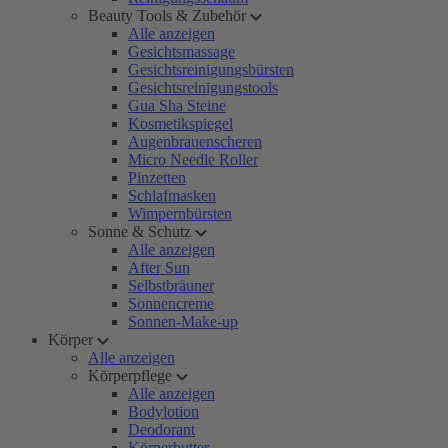
Beauty Tools & Zubehör
Alle anzeigen
Gesichtsmassage
Gesichtsreinigungsbürsten
Gesichtsreinigungstools
Gua Sha Steine
Kosmetikspiegel
Augenbrauenscheren
Micro Needle Roller
Pinzetten
Schlafmasken
Wimpernbürsten
Sonne & Schutz
Alle anzeigen
After Sun
Selbstbräuner
Sonnencreme
Sonnen-Make-up
Körper
Alle anzeigen
Körperpflege
Alle anzeigen
Bodylotion
Deodorant
Körperbutter