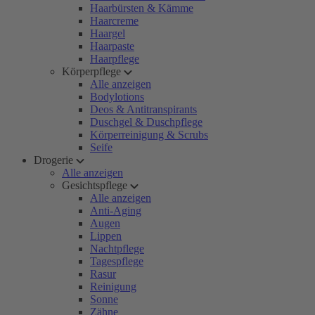
Haarbürsten & Kämme
Haarcreme
Haargel
Haarpaste
Haarpflege
Körperpflege
Alle anzeigen
Bodylotions
Deos & Antitranspirants
Duschgel & Duschpflege
Körperreinigung & Scrubs
Seife
Drogerie
Alle anzeigen
Gesichtspflege
Alle anzeigen
Anti-Aging
Augen
Lippen
Nachtpflege
Tagespflege
Rasur
Reinigung
Sonne
Zähne