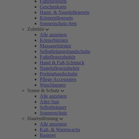
Fußpflegesets
Geschenksets
Hand- & Nagelpflegesets
Körperpflegesets
Sonnenschutz-Sets
Zubehör
Alle anzeigen
Körperbürsten
Massagebürsten
Selbstbräungshandschuhe
Fußpflegezubehör
Hand & Fuß-Schmuck
Nagelpflegezubehör
Peelinghandschuhe
Pflege Accessoires
Waschlappen
Sonne & Schutz
Alle anzeigen
After Sun
Selbstbräuner
Sonnenschutz
Haarentfernung
Alle anzeigen
Kalt- & Warmwachs
Rasierer