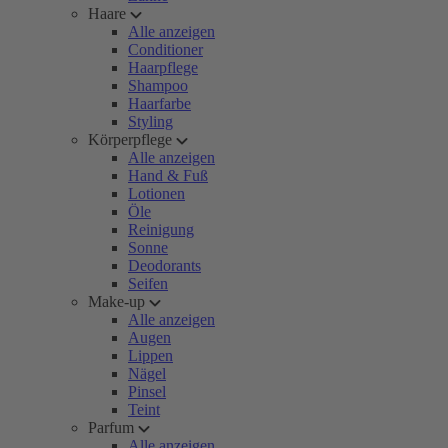
Haare
Alle anzeigen
Conditioner
Haarpflege
Shampoo
Haarfarbe
Styling
Körperpflege
Alle anzeigen
Hand & Fuß
Lotionen
Öle
Reinigung
Sonne
Deodorants
Seifen
Make-up
Alle anzeigen
Augen
Lippen
Nägel
Pinsel
Teint
Parfum
Alle anzeigen