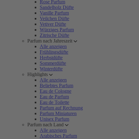
Rose Parfum
Sandelholz Düfte
Vanille Parfum
Veilchen Düfte
Vetiver Düfte
Würziges Parfum
Zitrische Düfte
Parfum nach Jahreszeit
Alle anzeigen
Frühlingsdüfte
Herbstdüfte
Sommerdüfte
Winterdüfte
Highlights
Alle anzeigen
Beliebtes Parfum
Eau de Cologne
Eau de Parfum
Eau de Toilette
Parfum auf Rechnung
Parfum Miniaturen
Unisex Parfum
Parfum nach Land
Alle anzeigen
Arabisches Parfum