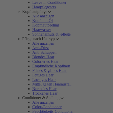
Leave-in Conditioner
Haarpflegesets
Kopfhautpflege
Alle anzeigen
Kopfhaut-Öl
Kopfhautpeeling
Haarwasser
Sonnenschutz & -pflege
Pflege nach Haartyp
Alle anzeigen
Anti-Frizz
Anti-Schuppen
Blondes Haar
Coloriertes Haar
Empfindliche Kopfhaut
Feines & glattes Haar
Fettiges Haar
Lockiges Haar
Mittel gegen Haarausfall
Normales Haar
Trockenes Haar
Conditioner & Spülung
Alle anzeigen
Color-Conditioner
Feuchtigkeits-Conditioner