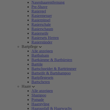
Nasenhaarentfernung
Pre-Shave
Rasiergel
Rasiermesser
Rasierpinsel
Rasierschale
Rasierschaum
Rasierseife
Rasiersets Herren
Rasierständer
Bartpflege
Alle anzeigen
Bartbalsam
Bartkämme & Bartbürsten
Bartöle
Bartschneider & Barttrimmer
Bartseife & Bartshampoo
Bartpflegesets
Bartscheren
Haare
Alle anzeigen
Shampoo
Pomade
Haarstyling
Haarausfall & Haarwuchs