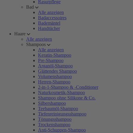
Rasurpflege
Bad
Alle anzeigen
Badaccessoires
Bademäntel
Handtücher
Haare
Alle anzeigen
Shampoos
Alle anzeigen
Keratin-Shampoo
Pre-Shampoo
Arganöl-Shampoo
Glättendes Shampoo
Volumenshampoo
Herren-Shampoo
2-in-1-Shampoo & -Conditioner
Naturkosmetik-Shampoo
Shampoo ohne Silikone & Co.
Silbershampoo
Teebaumöl-Shampoo
Tiefenreinigungsshampoo
Tönungsshampoo
Trockenshampoo
Anti-Schuppen-Shampoo