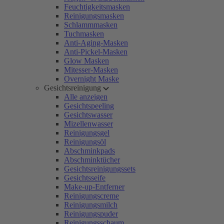
Feuchtigkeitsmasken
Reinigungsmasken
Schlammmasken
Tuchmasken
Anti-Aging-Masken
Anti-Pickel-Masken
Glow Masken
Mitesser-Masken
Overnight Maske
Gesichtsreinigung
Alle anzeigen
Gesichtspeeling
Gesichtswasser
Mizellenwasser
Reinigungsgel
Reinigungsöl
Abschminkpads
Abschminktücher
Gesichtsreinigungssets
Gesichtsseife
Make-up-Entferner
Reinigungscreme
Reinigungsmilch
Reinigungspuder
Reinigungsschaum