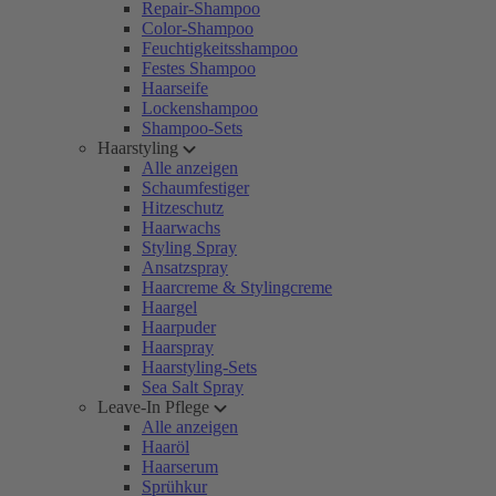
Repair-Shampoo
Color-Shampoo
Feuchtigkeitsshampoo
Festes Shampoo
Haarseife
Lockenshampoo
Shampoo-Sets
Haarstyling
Alle anzeigen
Schaumfestiger
Hitzeschutz
Haarwachs
Styling Spray
Ansatzspray
Haarcreme & Stylingcreme
Haargel
Haarpuder
Haarspray
Haarstyling-Sets
Sea Salt Spray
Leave-In Pflege
Alle anzeigen
Haaröl
Haarserum
Sprühkur