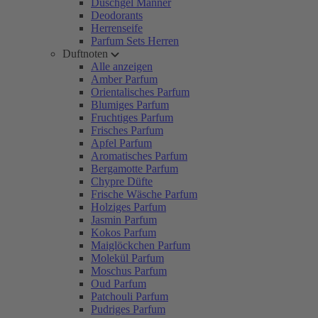
Duschgel Männer
Deodorants
Herrenseife
Parfum Sets Herren
Duftnoten
Alle anzeigen
Amber Parfum
Orientalisches Parfum
Blumiges Parfum
Fruchtiges Parfum
Frisches Parfum
Apfel Parfum
Aromatisches Parfum
Bergamotte Parfum
Chypre Düfte
Frische Wäsche Parfum
Holziges Parfum
Jasmin Parfum
Kokos Parfum
Maiglöckchen Parfum
Molekül Parfum
Moschus Parfum
Oud Parfum
Patchouli Parfum
Pudriges Parfum