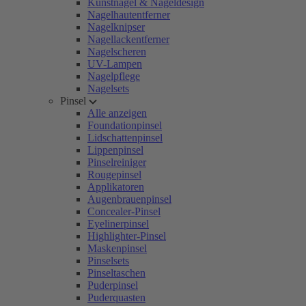
Kunstnägel & Nageldesign
Nagelhautentferner
Nagelknipser
Nagellackentferner
Nagelscheren
UV-Lampen
Nagelpflege
Nagelsets
Pinsel
Alle anzeigen
Foundationpinsel
Lidschattenpinsel
Lippenpinsel
Pinselreiniger
Rougepinsel
Applikatoren
Augenbrauenpinsel
Concealer-Pinsel
Eyelinerpinsel
Highlighter-Pinsel
Maskenpinsel
Pinselsets
Pinseltaschen
Puderpinsel
Puderquasten