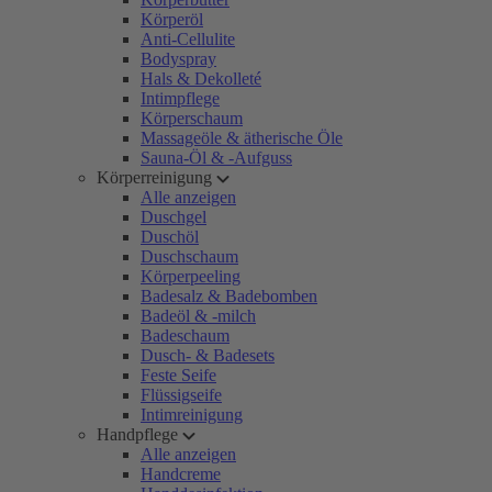
Körperöl
Anti-Cellulite
Bodyspray
Hals & Dekolleté
Intimpflege
Körperschaum
Massageöle & ätherische Öle
Sauna-Öl & -Aufguss
Körperreinigung
Alle anzeigen
Duschgel
Duschöl
Duschschaum
Körperpeeling
Badesalz & Badebomben
Badeöl & -milch
Badeschaum
Dusch- & Badesets
Feste Seife
Flüssigseife
Intimreinigung
Handpflege
Alle anzeigen
Handcreme