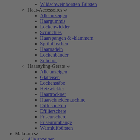
Wildschweinborsten-Bürsten
Haar-Accessoires
Alle anzeigen
Haargummis
Lockenwickler
Scrunchies
Haarspangen & -klammern
Sprühflaschen
Haarnadeln
Lockenbänder
Zubehör
Haarstyling-Geräte
Alle anzeigen
Glätteisen
Lockenstäbe
Heizwickler
Haartrockner
Haarschneidemaschine
Diffusor-Fön
Effilierschere
Friseurschere
Friseurumhänge
Warmluftbürsten
Make-up
Alle anzeigen