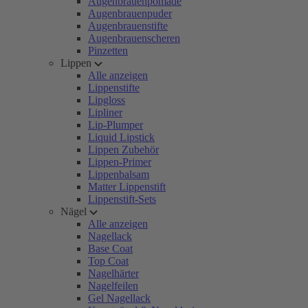
Augenbrauenpomade
Augenbrauenpuder
Augenbrauenstifte
Augenbrauenscheren
Pinzetten
Lippen
Alle anzeigen
Lippenstifte
Lipgloss
Lipliner
Lip-Plumper
Liquid Lipstick
Lippen Zubehör
Lippen-Primer
Lippenbalsam
Matter Lippenstift
Lippenstift-Sets
Nägel
Alle anzeigen
Nagellack
Base Coat
Top Coat
Nagelhärter
Nagelfeilen
Gel Nagellack