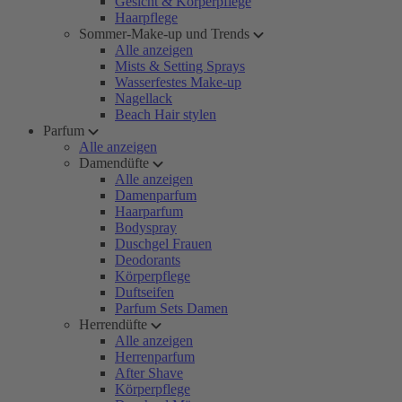
Gesicht & Körperpflege
Haarpflege
Sommer-Make-up und Trends
Alle anzeigen
Mists & Setting Sprays
Wasserfestes Make-up
Nagellack
Beach Hair stylen
Parfum
Alle anzeigen
Damendüfte
Alle anzeigen
Damenparfum
Haarparfum
Bodyspray
Duschgel Frauen
Deodorants
Körperpflege
Duftseifen
Parfum Sets Damen
Herrendüfte
Alle anzeigen
Herrenparfum
After Shave
Körperpflege