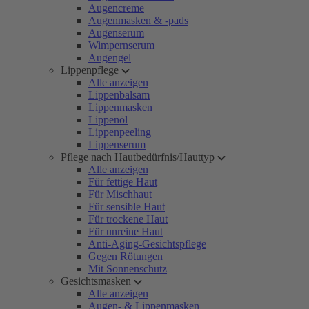
Augencreme
Augenmasken & -pads
Augenserum
Wimpernserum
Augengel
Lippenpflege
Alle anzeigen
Lippenbalsam
Lippenmasken
Lippenöl
Lippenpeeling
Lippenserum
Pflege nach Hautbedürfnis/Hauttyp
Alle anzeigen
Für fettige Haut
Für Mischhaut
Für sensible Haut
Für trockene Haut
Für unreine Haut
Anti-Aging-Gesichtspflege
Gegen Rötungen
Mit Sonnenschutz
Gesichtsmasken
Alle anzeigen
Augen- & Lippenmasken