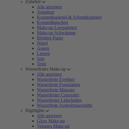
Zubehör
Alle anzeigen
Anspitzer
Kosmetikspiegel & Schminkspiegel
Kosmetiktaschen
Make-up Leerpaletten
Make-up Schwämme
Blotting Paper
Nägel
Augen
Lippen
Sets
Teint
Wasserfestes Make-up
Alle anzeigen
Wasserfeste Eyeliner
Wasserfeste Foundation
Wasserfeste Mascara
Wasserfester Concealer
Wasserfester Lidschatten
Wasserfeste Augenbrauenstifte
Highlights
Alle anzeigen
Glow Make-up
Veganes Make-up