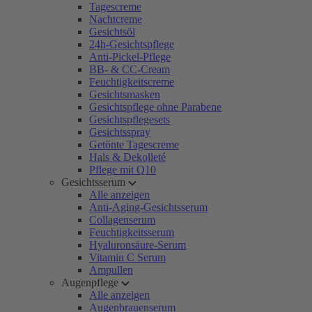
Tagescreme
Nachtcreme
Gesichtsöl
24h-Gesichtspflege
Anti-Pickel-Pflege
BB- & CC-Cream
Feuchtigkeitscreme
Gesichtsmasken
Gesichtspflege ohne Parabene
Gesichtspflegesets
Gesichtsspray
Getönte Tagescreme
Hals & Dekolleté
Pflege mit Q10
Gesichtsserum
Alle anzeigen
Anti-Aging-Gesichtsserum
Collagenserum
Feuchtigkeitsserum
Hyaluronsäure-Serum
Vitamin C Serum
Ampullen
Augenpflege
Alle anzeigen
Augenbrauenserum