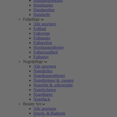
Handdesinfektion
Handmaske
Handpeeling
Handseife
Fußpflege
Alle anzeigen
Fußbad
Fußcreme
Fußmaske
Fußpeeling
Hornhautentferner
Fußgesundheit
Fußspray
Nagelpflege
Alle anzeigen
Nagelfeilen
Nagelhautentferner
Nagelknipser & -zangen
Nagelöle & -pflegestifte
Nagelscheren
Nagelhärter
Nagellack
Beauty Set
Alle anzeigen
Dusch- & Badesets