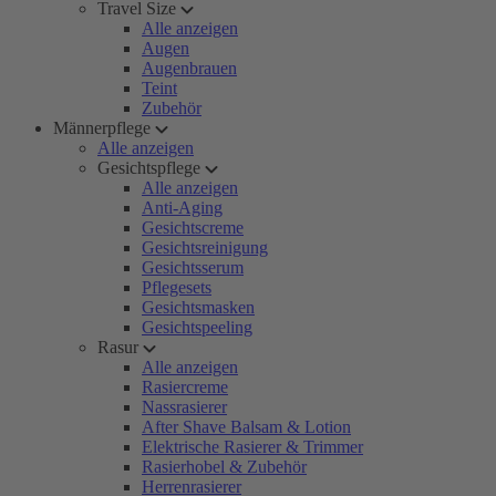
Travel Size
Alle anzeigen
Augen
Augenbrauen
Teint
Zubehör
Männerpflege
Alle anzeigen
Gesichtspflege
Alle anzeigen
Anti-Aging
Gesichtscreme
Gesichtsreinigung
Gesichtsserum
Pflegesets
Gesichtsmasken
Gesichtspeeling
Rasur
Alle anzeigen
Rasiercreme
Nassrasierer
After Shave Balsam & Lotion
Elektrische Rasierer & Trimmer
Rasierhobel & Zubehör
Herrenrasierer