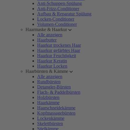
Anti-Schuppen-Spülung
Anti-Frizz-Conditioner
Aufbau & Reparatur Spülung
Locken-Conditioner
Volumen-Conditioner
Haarmaske & Haarkur
Alle anzeigen
Haarbutter
Haarkur trockenes Haar
Haarkur gefärbtes Haar
Haarkur Feuchtigkeit
Haarkur Keratin
Haarkur Locken
Haarbürsten & Kämme
Alle anzeigen
Rundbürsten
Detangler-Bürsten
Flach- & Paddelbürsten
Holzbürsten
Haarkämme
Haarschneidekämme
Kopfmassagebürsten
Lockenkämme
Skelettbürsten
Stielkämme