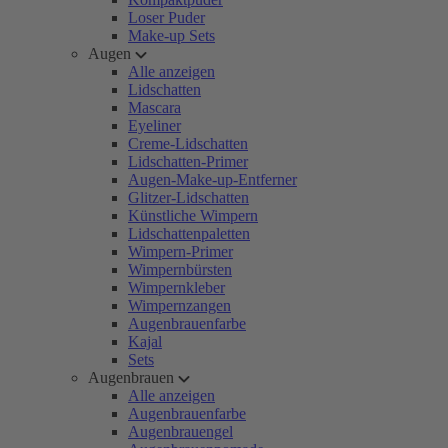
Loser Puder
Make-up Sets
Augen
Alle anzeigen
Lidschatten
Mascara
Eyeliner
Creme-Lidschatten
Lidschatten-Primer
Augen-Make-up-Entferner
Glitzer-Lidschatten
Künstliche Wimpern
Lidschattenpaletten
Wimpern-Primer
Wimpernbürsten
Wimpernkleber
Wimpernzangen
Augenbrauenfarbe
Kajal
Sets
Augenbrauen
Alle anzeigen
Augenbrauenfarbe
Augenbrauengel