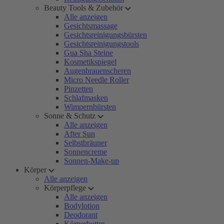
Beauty Tools & Zubehör
Alle anzeigen
Gesichtsmassage
Gesichtsreinigungsbürsten
Gesichtsreinigungstools
Gua Sha Steine
Kosmetikspiegel
Augenbrauenscheren
Micro Needle Roller
Pinzetten
Schlafmasken
Wimpernbürsten
Sonne & Schutz
Alle anzeigen
After Sun
Selbstbräuner
Sonnencreme
Sonnen-Make-up
Körper
Alle anzeigen
Körperpflege
Alle anzeigen
Bodylotion
Deodorant
Körperbutter