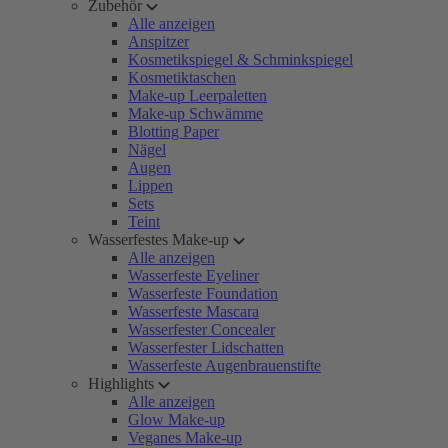
Zubehör
Alle anzeigen
Anspitzer
Kosmetikspiegel & Schminkspiegel
Kosmetiktaschen
Make-up Leerpaletten
Make-up Schwämme
Blotting Paper
Nägel
Augen
Lippen
Sets
Teint
Wasserfestes Make-up
Alle anzeigen
Wasserfeste Eyeliner
Wasserfeste Foundation
Wasserfeste Mascara
Wasserfester Concealer
Wasserfester Lidschatten
Wasserfeste Augenbrauenstifte
Highlights
Alle anzeigen
Glow Make-up
Veganes Make-up