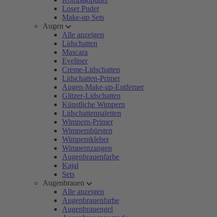
Loser Puder
Make-up Sets
Augen
Alle anzeigen
Lidschatten
Mascara
Eyeliner
Creme-Lidschatten
Lidschatten-Primer
Augen-Make-up-Entferner
Glitzer-Lidschatten
Künstliche Wimpern
Lidschattenpaletten
Wimpern-Primer
Wimpernbürsten
Wimpernkleber
Wimpernzangen
Augenbrauenfarbe
Kajal
Sets
Augenbrauen
Alle anzeigen
Augenbrauenfarbe
Augenbrauengel