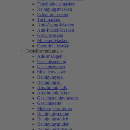
Feuchtigkeitsmasken
Reinigungsmasken
Schlammmasken
Tuchmasken
Anti-Aging-Masken
Anti-Pickel-Masken
Glow Masken
Mitesser-Masken
Overnight Maske
Gesichtsreinigung
Alle anzeigen
Gesichtspeeling
Gesichtswasser
Mizellenwasser
Reinigungsgel
Reinigungsöl
Abschminkpads
Abschminktücher
Gesichtsreinigungssets
Gesichtsseife
Make-up-Entferner
Reinigungscreme
Reinigungsmilch
Reinigungspuder
Reinigungsschaum