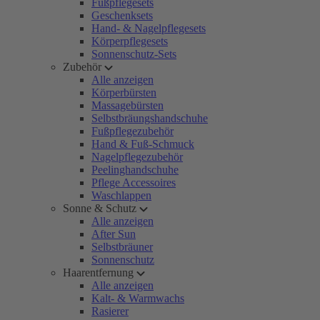
Fußpflegesets
Geschenksets
Hand- & Nagelpflegesets
Körperpflegesets
Sonnenschutz-Sets
Zubehör
Alle anzeigen
Körperbürsten
Massagebürsten
Selbstbräungshandschuhe
Fußpflegezubehör
Hand & Fuß-Schmuck
Nagelpflegezubehör
Peelinghandschuhe
Pflege Accessoires
Waschlappen
Sonne & Schutz
Alle anzeigen
After Sun
Selbstbräuner
Sonnenschutz
Haarentfernung
Alle anzeigen
Kalt- & Warmwachs
Rasierer