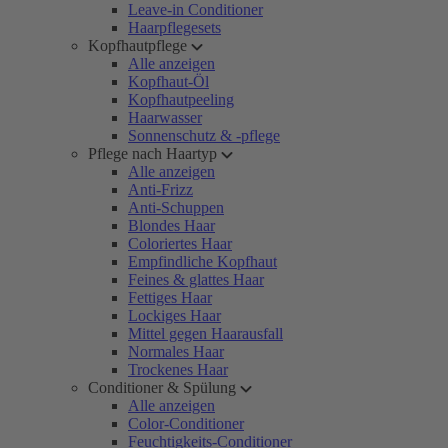
Leave-in Conditioner
Haarpflegesets
Kopfhautpflege
Alle anzeigen
Kopfhaut-Öl
Kopfhautpeeling
Haarwasser
Sonnenschutz & -pflege
Pflege nach Haartyp
Alle anzeigen
Anti-Frizz
Anti-Schuppen
Blondes Haar
Coloriertes Haar
Empfindliche Kopfhaut
Feines & glattes Haar
Fettiges Haar
Lockiges Haar
Mittel gegen Haarausfall
Normales Haar
Trockenes Haar
Conditioner & Spülung
Alle anzeigen
Color-Conditioner
Feuchtigkeits-Conditioner