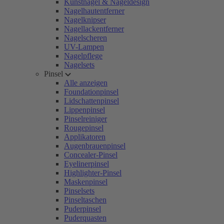
Kunstnägel & Nageldesign
Nagelhautentferner
Nagelknipser
Nagellackentferner
Nagelscheren
UV-Lampen
Nagelpflege
Nagelsets
Pinsel
Alle anzeigen
Foundationpinsel
Lidschattenpinsel
Lippenpinsel
Pinselreiniger
Rougepinsel
Applikatoren
Augenbrauenpinsel
Concealer-Pinsel
Eyelinerpinsel
Highlighter-Pinsel
Maskenpinsel
Pinselsets
Pinseltaschen
Puderpinsel
Puderquasten