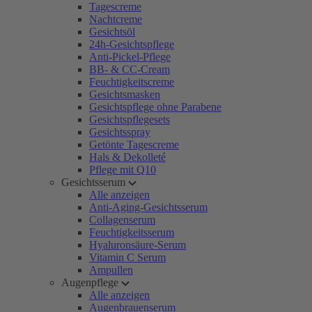
Tagescreme
Nachtcreme
Gesichtsöl
24h-Gesichtspflege
Anti-Pickel-Pflege
BB- & CC-Cream
Feuchtigkeitscreme
Gesichtsmasken
Gesichtspflege ohne Parabene
Gesichtspflegesets
Gesichtsspray
Getönte Tagescreme
Hals & Dekolleté
Pflege mit Q10
Gesichtsserum
Alle anzeigen
Anti-Aging-Gesichtsserum
Collagenserum
Feuchtigkeitsserum
Hyaluronsäure-Serum
Vitamin C Serum
Ampullen
Augenpflege
Alle anzeigen
Augenbrauenserum