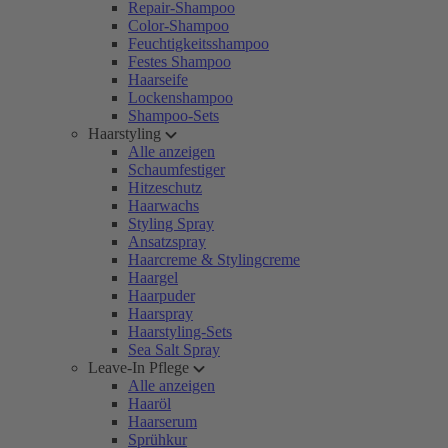
Repair-Shampoo
Color-Shampoo
Feuchtigkeitsshampoo
Festes Shampoo
Haarseife
Lockenshampoo
Shampoo-Sets
Haarstyling
Alle anzeigen
Schaumfestiger
Hitzeschutz
Haarwachs
Styling Spray
Ansatzspray
Haarcreme & Stylingcreme
Haargel
Haarpuder
Haarspray
Haarstyling-Sets
Sea Salt Spray
Leave-In Pflege
Alle anzeigen
Haaröl
Haarserum
Sprühkur