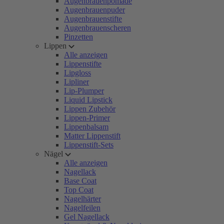
Augenbrauenpomade
Augenbrauenpuder
Augenbrauenstifte
Augenbrauenscheren
Pinzetten
Lippen
Alle anzeigen
Lippenstifte
Lipgloss
Lipliner
Lip-Plumper
Liquid Lipstick
Lippen Zubehör
Lippen-Primer
Lippenbalsam
Matter Lippenstift
Lippenstift-Sets
Nägel
Alle anzeigen
Nagellack
Base Coat
Top Coat
Nagelhärter
Nagelfeilen
Gel Nagellack