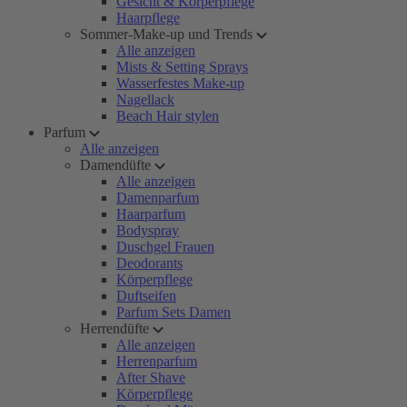
Gesicht & Körperpflege
Haarpflege
Sommer-Make-up und Trends
Alle anzeigen
Mists & Setting Sprays
Wasserfestes Make-up
Nagellack
Beach Hair stylen
Parfum
Alle anzeigen
Damendüfte
Alle anzeigen
Damenparfum
Haarparfum
Bodyspray
Duschgel Frauen
Deodorants
Körperpflege
Duftseifen
Parfum Sets Damen
Herrendüfte
Alle anzeigen
Herrenparfum
After Shave
Körperpflege