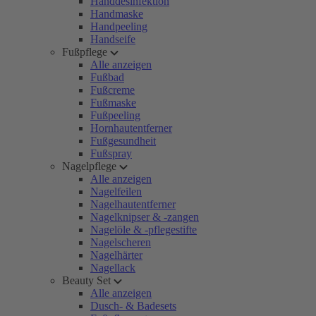
Handdesinfektion
Handmaske
Handpeeling
Handseife
Fußpflege
Alle anzeigen
Fußbad
Fußcreme
Fußmaske
Fußpeeling
Hornhautentferner
Fußgesundheit
Fußspray
Nagelpflege
Alle anzeigen
Nagelfeilen
Nagelhautentferner
Nagelknipser & -zangen
Nagelöle & -pflegestifte
Nagelscheren
Nagelhärter
Nagellack
Beauty Set
Alle anzeigen
Dusch- & Badesets