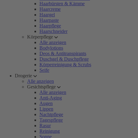
Haarbürsten & Kämme
Haarcreme
Haargel
Haarpaste
Haarpflege
Haarschneider
Körperpflege
Alle anzeigen
Bodylotions
Deos & Antitranspirants
Duschgel & Duschpflege
Körperreinigung & Scrubs
Seife
Drogerie
Alle anzeigen
Gesichtspflege
Alle anzeigen
Anti-Aging
Augen
Lippen
Nachtpflege
Tagespflege
Rasur
Reinigung
Sonne