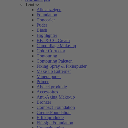
Teint
Alle anzeigen
Foundation
Concealer
Puder
Blush
Highlighter
BB- & CC-Cream
Camouflage Make-up
Color Corrector
Contouring
Contouring Paletten
Fixing Spray & Fixierpuder
Make-up Entferner
Mineralpuder
Primer
Abdeckprodukte
Accessoires
Anti-Aging Make-up
Bronzer
Compact-Foundation
Creme-Foundation
Effektprodukte
Flüssige Foundation
Kompaktpuder