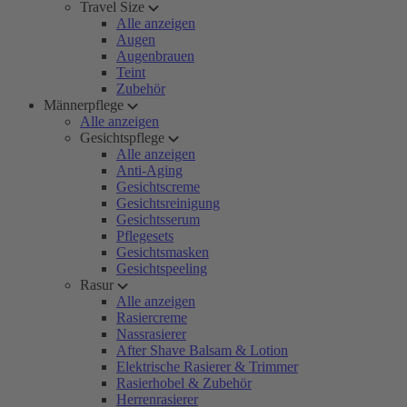
Travel Size
Alle anzeigen
Augen
Augenbrauen
Teint
Zubehör
Männerpflege
Alle anzeigen
Gesichtspflege
Alle anzeigen
Anti-Aging
Gesichtscreme
Gesichtsreinigung
Gesichtsserum
Pflegesets
Gesichtsmasken
Gesichtspeeling
Rasur
Alle anzeigen
Rasiercreme
Nassrasierer
After Shave Balsam & Lotion
Elektrische Rasierer & Trimmer
Rasierhobel & Zubehör
Herrenrasierer