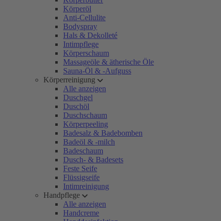
Körperöl
Anti-Cellulite
Bodyspray
Hals & Dekolleté
Intimpflege
Körperschaum
Massageöle & ätherische Öle
Sauna-Öl & -Aufguss
Körperreinigung
Alle anzeigen
Duschgel
Duschöl
Duschschaum
Körperpeeling
Badesalz & Badebomben
Badeöl & -milch
Badeschaum
Dusch- & Badesets
Feste Seife
Flüssigseife
Intimreinigung
Handpflege
Alle anzeigen
Handcreme