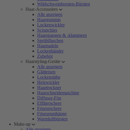
Wildschweinborsten-Bürsten
Haar-Accessoires
Alle anzeigen
Haargummis
Lockenwickler
Scrunchies
Haarspangen & -klammern
Sprühflaschen
Haarnadeln
Lockenbänder
Zubehör
Haarstyling-Geräte
Alle anzeigen
Glätteisen
Lockenstäbe
Heizwickler
Haartrockner
Haarschneidemaschine
Diffusor-Fön
Effilierschere
Friseurschere
Friseurumhänge
Warmluftbürsten
Make-up
Alle anzeigen