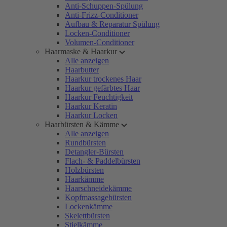
Anti-Schuppen-Spülung
Anti-Frizz-Conditioner
Aufbau & Reparatur Spülung
Locken-Conditioner
Volumen-Conditioner
Haarmaske & Haarkur
Alle anzeigen
Haarbutter
Haarkur trockenes Haar
Haarkur gefärbtes Haar
Haarkur Feuchtigkeit
Haarkur Keratin
Haarkur Locken
Haarbürsten & Kämme
Alle anzeigen
Rundbürsten
Detangler-Bürsten
Flach- & Paddelbürsten
Holzbürsten
Haarkämme
Haarschneidekämme
Kopfmassagebürsten
Lockenkämme
Skelettbürsten
Stielkämme