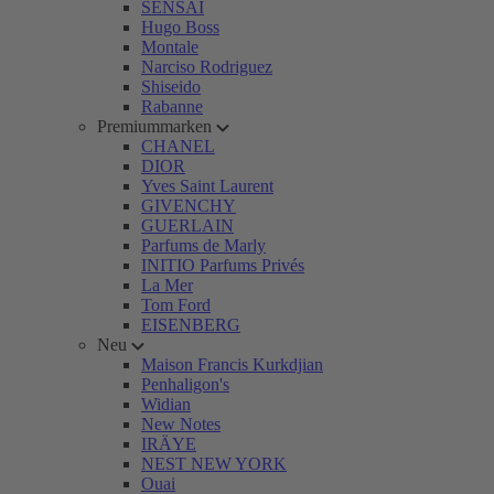
SENSAI
Hugo Boss
Montale
Narciso Rodriguez
Shiseido
Rabanne
Premiummarken
CHANEL
DIOR
Yves Saint Laurent
GIVENCHY
GUERLAIN
Parfums de Marly
INITIO Parfums Privés
La Mer
Tom Ford
EISENBERG
Neu
Maison Francis Kurkdjian
Penhaligon's
Widian
New Notes
IRÄYE
NEST NEW YORK
Ouai