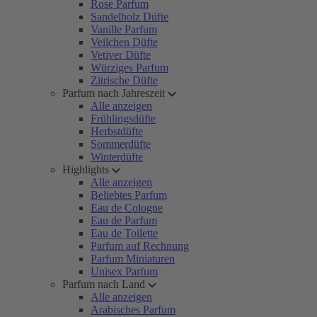
Rose Parfum
Sandelholz Düfte
Vanille Parfum
Veilchen Düfte
Vetiver Düfte
Würziges Parfum
Zitrische Düfte
Parfum nach Jahreszeit
Alle anzeigen
Frühlingsdüfte
Herbstdüfte
Sommerdüfte
Winterdüfte
Highlights
Alle anzeigen
Beliebtes Parfum
Eau de Cologne
Eau de Parfum
Eau de Toilette
Parfum auf Rechnung
Parfum Miniaturen
Unisex Parfum
Parfum nach Land
Alle anzeigen
Arabisches Parfum