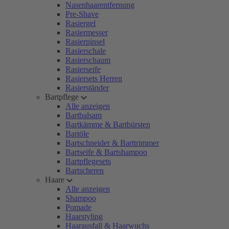
Nasenhaarentfernung
Pre-Shave
Rasiergel
Rasiermesser
Rasierpinsel
Rasierschale
Rasierschaum
Rasierseife
Rasiersets Herren
Rasierständer
Bartpflege
Alle anzeigen
Bartbalsam
Bartkämme & Bartbürsten
Bartöle
Bartschneider & Barttrimmer
Bartseife & Bartshampoo
Bartpflegesets
Bartscheren
Haare
Alle anzeigen
Shampoo
Pomade
Haarstyling
Haarausfall & Haarwuchs