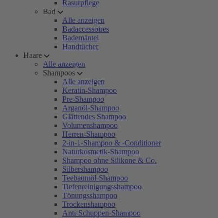
Rasurpflege
Bad
Alle anzeigen
Badaccessoires
Bademäntel
Handtücher
Haare
Alle anzeigen
Shampoos
Alle anzeigen
Keratin-Shampoo
Pre-Shampoo
Arganöl-Shampoo
Glättendes Shampoo
Volumenshampoo
Herren-Shampoo
2-in-1-Shampoo & -Conditioner
Naturkosmetik-Shampoo
Shampoo ohne Silikone & Co.
Silbershampoo
Teebaumöl-Shampoo
Tiefenreinigungsshampoo
Tönungsshampoo
Trockenshampoo
Anti-Schuppen-Shampoo