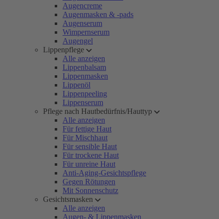
Augencreme
Augenmasken & -pads
Augenserum
Wimpernserum
Augengel
Lippenpflege
Alle anzeigen
Lippenbalsam
Lippenmasken
Lippenöl
Lippenpeeling
Lippenserum
Pflege nach Hautbedürfnis/Hauttyp
Alle anzeigen
Für fettige Haut
Für Mischhaut
Für sensible Haut
Für trockene Haut
Für unreine Haut
Anti-Aging-Gesichtspflege
Gegen Rötungen
Mit Sonnenschutz
Gesichtsmasken
Alle anzeigen
Augen- & Lippenmasken