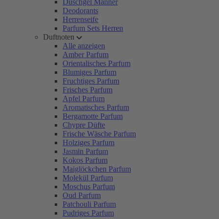
Duschgel Männer
Deodorants
Herrenseife
Parfum Sets Herren
Duftnoten
Alle anzeigen
Amber Parfum
Orientalisches Parfum
Blumiges Parfum
Fruchtiges Parfum
Frisches Parfum
Apfel Parfum
Aromatisches Parfum
Bergamotte Parfum
Chypre Düfte
Frische Wäsche Parfum
Holziges Parfum
Jasmin Parfum
Kokos Parfum
Maiglöckchen Parfum
Molekül Parfum
Moschus Parfum
Oud Parfum
Patchouli Parfum
Pudriges Parfum