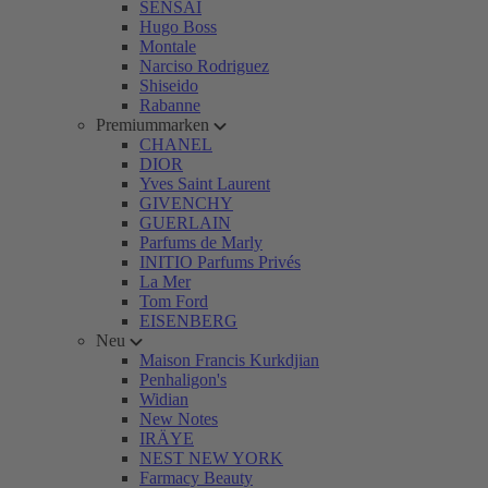
SENSAI
Hugo Boss
Montale
Narciso Rodriguez
Shiseido
Rabanne
Premiummarken
CHANEL
DIOR
Yves Saint Laurent
GIVENCHY
GUERLAIN
Parfums de Marly
INITIO Parfums Privés
La Mer
Tom Ford
EISENBERG
Neu
Maison Francis Kurkdjian
Penhaligon's
Widian
New Notes
IRÄYE
NEST NEW YORK
Farmacy Beauty