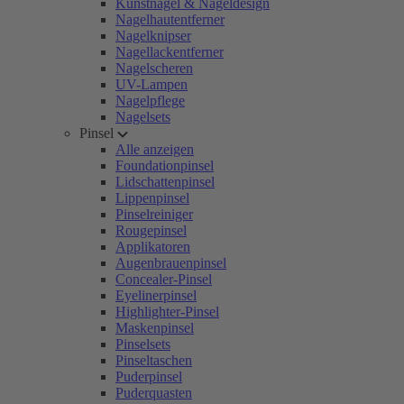
Kunstnägel & Nageldesign
Nagelhautentferner
Nagelknipser
Nagellackentferner
Nagelscheren
UV-Lampen
Nagelpflege
Nagelsets
Pinsel
Alle anzeigen
Foundationpinsel
Lidschattenpinsel
Lippenpinsel
Pinselreiniger
Rougepinsel
Applikatoren
Augenbrauenpinsel
Concealer-Pinsel
Eyelinerpinsel
Highlighter-Pinsel
Maskenpinsel
Pinselsets
Pinseltaschen
Puderpinsel
Puderquasten