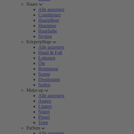
Haare
Alle anzeigen
Conditioner
Haarpflege
Shampoo
Haarfarbe
Styling
Körperpflege
Alle anzeigen
Hand & Fuß
Lotionen
Öle
Reinigung
Sonne
Deodorants
Seifen
Make-up
Alle anzeigen
Augen
Lippen
Nägel
Pinsel
Teint
Parfum
Alle anzeigen