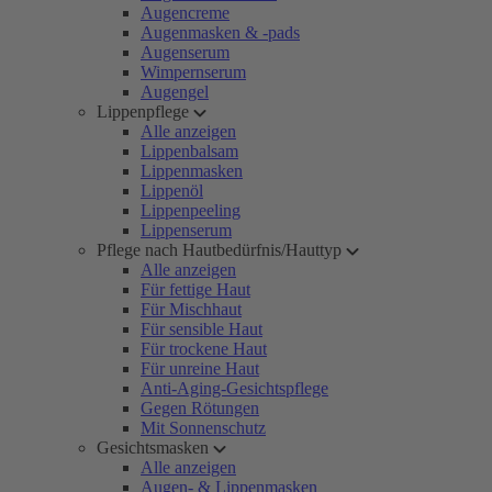
Augencreme
Augenmasken & -pads
Augenserum
Wimpernserum
Augengel
Lippenpflege
Alle anzeigen
Lippenbalsam
Lippenmasken
Lippenöl
Lippenpeeling
Lippenserum
Pflege nach Hautbedürfnis/Hauttyp
Alle anzeigen
Für fettige Haut
Für Mischhaut
Für sensible Haut
Für trockene Haut
Für unreine Haut
Anti-Aging-Gesichtspflege
Gegen Rötungen
Mit Sonnenschutz
Gesichtsmasken
Alle anzeigen
Augen- & Lippenmasken