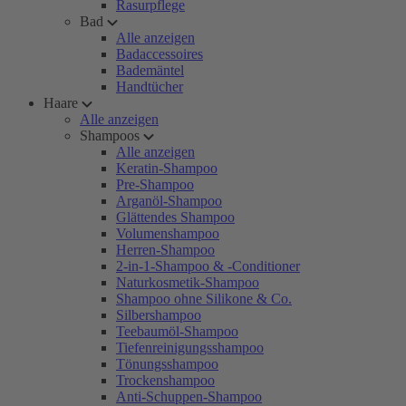
Rasurpflege
Bad
Alle anzeigen
Badaccessoires
Bademäntel
Handtücher
Haare
Alle anzeigen
Shampoos
Alle anzeigen
Keratin-Shampoo
Pre-Shampoo
Arganöl-Shampoo
Glättendes Shampoo
Volumenshampoo
Herren-Shampoo
2-in-1-Shampoo & -Conditioner
Naturkosmetik-Shampoo
Shampoo ohne Silikone & Co.
Silbershampoo
Teebaumöl-Shampoo
Tiefenreinigungsshampoo
Tönungsshampoo
Trockenshampoo
Anti-Schuppen-Shampoo