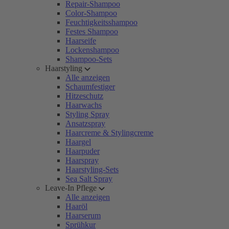
Repair-Shampoo
Color-Shampoo
Feuchtigkeitsshampoo
Festes Shampoo
Haarseife
Lockenshampoo
Shampoo-Sets
Haarstyling
Alle anzeigen
Schaumfestiger
Hitzeschutz
Haarwachs
Styling Spray
Ansatzspray
Haarcreme & Stylingcreme
Haargel
Haarpuder
Haarspray
Haarstyling-Sets
Sea Salt Spray
Leave-In Pflege
Alle anzeigen
Haaröl
Haarserum
Sprühkur