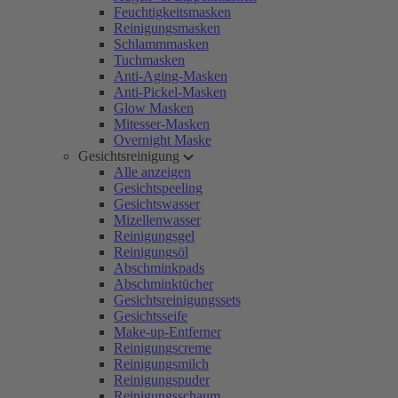
Feuchtigkeitsmasken
Reinigungsmasken
Schlammmasken
Tuchmasken
Anti-Aging-Masken
Anti-Pickel-Masken
Glow Masken
Mitesser-Masken
Overnight Maske
Gesichtsreinigung
Alle anzeigen
Gesichtspeeling
Gesichtswasser
Mizellenwasser
Reinigungsgel
Reinigungsöl
Abschminkpads
Abschminktücher
Gesichtsreinigungssets
Gesichtsseife
Make-up-Entferner
Reinigungscreme
Reinigungsmilch
Reinigungspuder
Reinigungsschaum