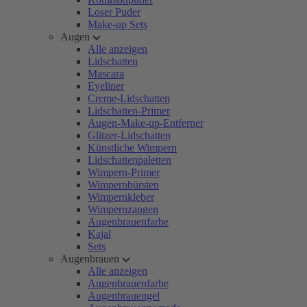
Loser Puder
Make-up Sets
Augen
Alle anzeigen
Lidschatten
Mascara
Eyeliner
Creme-Lidschatten
Lidschatten-Primer
Augen-Make-up-Entferner
Glitzer-Lidschatten
Künstliche Wimpern
Lidschattenpaletten
Wimpern-Primer
Wimpernbürsten
Wimpernkleber
Wimpernzangen
Augenbrauenfarbe
Kajal
Sets
Augenbrauen
Alle anzeigen
Augenbrauenfarbe
Augenbrauengel