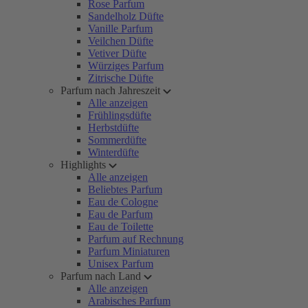
Rose Parfum
Sandelholz Düfte
Vanille Parfum
Veilchen Düfte
Vetiver Düfte
Würziges Parfum
Zitrische Düfte
Parfum nach Jahreszeit
Alle anzeigen
Frühlingsdüfte
Herbstdüfte
Sommerdüfte
Winterdüfte
Highlights
Alle anzeigen
Beliebtes Parfum
Eau de Cologne
Eau de Parfum
Eau de Toilette
Parfum auf Rechnung
Parfum Miniaturen
Unisex Parfum
Parfum nach Land
Alle anzeigen
Arabisches Parfum