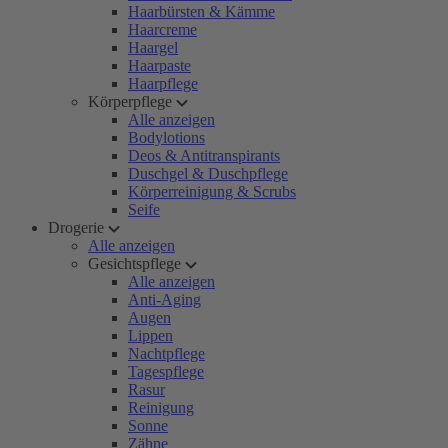
Haarbürsten & Kämme
Haarcreme
Haargel
Haarpaste
Haarpflege
Körperpflege
Alle anzeigen
Bodylotions
Deos & Antitranspirants
Duschgel & Duschpflege
Körperreinigung & Scrubs
Seife
Drogerie
Alle anzeigen
Gesichtspflege
Alle anzeigen
Anti-Aging
Augen
Lippen
Nachtpflege
Tagespflege
Rasur
Reinigung
Sonne
Zähne