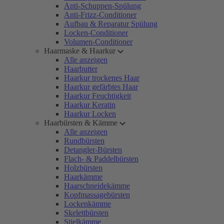
Anti-Schuppen-Spülung
Anti-Frizz-Conditioner
Aufbau & Reparatur Spülung
Locken-Conditioner
Volumen-Conditioner
Haarmaske & Haarkur
Alle anzeigen
Haarbutter
Haarkur trockenes Haar
Haarkur gefärbtes Haar
Haarkur Feuchtigkeit
Haarkur Keratin
Haarkur Locken
Haarbürsten & Kämme
Alle anzeigen
Rundbürsten
Detangler-Bürsten
Flach- & Paddelbürsten
Holzbürsten
Haarkämme
Haarschneidekämme
Kopfmassagebürsten
Lockenkämme
Skelettbürsten
Stielkämme