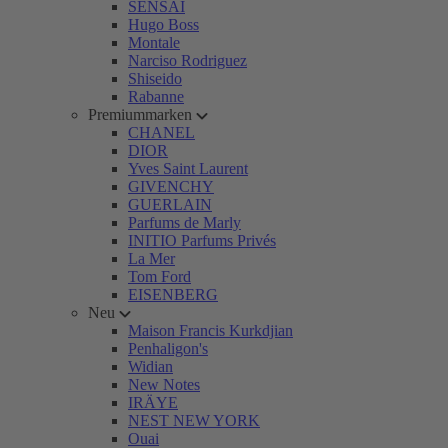
SENSAI
Hugo Boss
Montale
Narciso Rodriguez
Shiseido
Rabanne
Premiummarken
CHANEL
DIOR
Yves Saint Laurent
GIVENCHY
GUERLAIN
Parfums de Marly
INITIO Parfums Privés
La Mer
Tom Ford
EISENBERG
Neu
Maison Francis Kurkdjian
Penhaligon's
Widian
New Notes
IRÄYE
NEST NEW YORK
Ouai