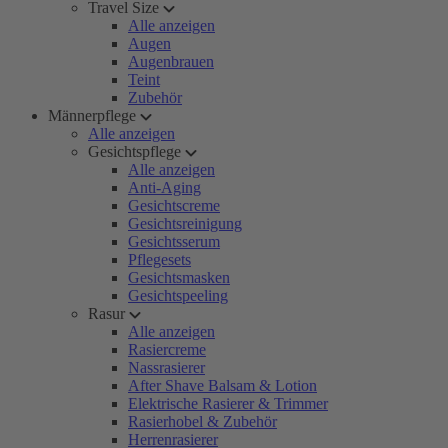
Travel Size
Alle anzeigen
Augen
Augenbrauen
Teint
Zubehör
Männerpflege
Alle anzeigen
Gesichtspflege
Alle anzeigen
Anti-Aging
Gesichtscreme
Gesichtsreinigung
Gesichtsserum
Pflegesets
Gesichtsmasken
Gesichtspeeling
Rasur
Alle anzeigen
Rasiercreme
Nassrasierer
After Shave Balsam & Lotion
Elektrische Rasierer & Trimmer
Rasierhobel & Zubehör
Herrenrasierer