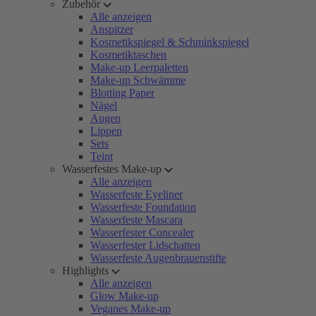
Zubehör
Alle anzeigen
Anspitzer
Kosmetikspiegel & Schminkspiegel
Kosmetiktaschen
Make-up Leerpaletten
Make-up Schwämme
Blotting Paper
Nägel
Augen
Lippen
Sets
Teint
Wasserfestes Make-up
Alle anzeigen
Wasserfeste Eyeliner
Wasserfeste Foundation
Wasserfeste Mascara
Wasserfester Concealer
Wasserfester Lidschatten
Wasserfeste Augenbrauenstifte
Highlights
Alle anzeigen
Glow Make-up
Veganes Make-up