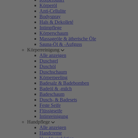
Körperöl
Anti-Cellulite
Bodyspray
Hals & Dekolleté
Intimpflege
Körperschaum
Massageöle & ätherische Öle
Sauna-Öl & -Aufguss
Körperreinigung
Alle anzeigen
Duschgel
Duschöl
Duschschaum
Körperpeeling
Badesalz & Badebomben
Badeöl & -milch
Badeschaum
Dusch- & Badesets
Feste Seife
Flüssigseife
Intimreinigung
Handpflege
Alle anzeigen
Handcreme