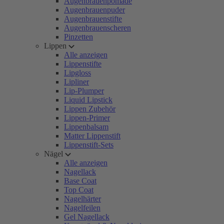
Augenbrauenpomade
Augenbrauenpuder
Augenbrauenstifte
Augenbrauenscheren
Pinzetten
Lippen
Alle anzeigen
Lippenstifte
Lipgloss
Lipliner
Lip-Plumper
Liquid Lipstick
Lippen Zubehör
Lippen-Primer
Lippenbalsam
Matter Lippenstift
Lippenstift-Sets
Nägel
Alle anzeigen
Nagellack
Base Coat
Top Coat
Nagelhärter
Nagelfeilen
Gel Nagellack