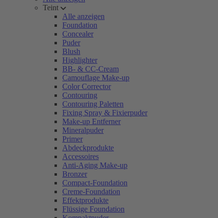
Teint
Alle anzeigen
Foundation
Concealer
Puder
Blush
Highlighter
BB- & CC-Cream
Camouflage Make-up
Color Corrector
Contouring
Contouring Paletten
Fixing Spray & Fixierpuder
Make-up Entferner
Mineralpuder
Primer
Abdeckprodukte
Accessoires
Anti-Aging Make-up
Bronzer
Compact-Foundation
Creme-Foundation
Effektprodukte
Flüssige Foundation
Kompaktpuder