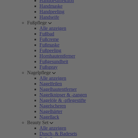
Handdesinfektion
Handmaske
Handpeeling
Handseife
Fußpflege
Alle anzeigen
Fußbad
Fußcreme
Fußmaske
Fußpeeling
Hornhautentferner
Fußgesundheit
Fußspray
Nagelpflege
Alle anzeigen
Nagelfeilen
Nagelhautentferner
Nagelknipser & -zangen
Nagelöle & -pflegestifte
Nagelscheren
Nagelhärter
Nagellack
Beauty Set
Alle anzeigen
Dusch- & Badesets