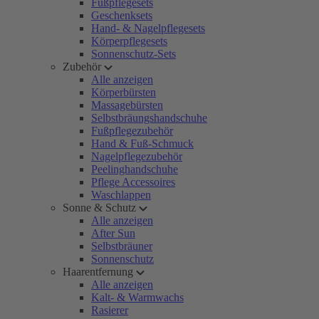
Fußpflegesets
Geschenksets
Hand- & Nagelpflegesets
Körperpflegesets
Sonnenschutz-Sets
Zubehör
Alle anzeigen
Körperbürsten
Massagebürsten
Selbstbräungshandschuhe
Fußpflegezubehör
Hand & Fuß-Schmuck
Nagelpflegezubehör
Peelinghandschuhe
Pflege Accessoires
Waschlappen
Sonne & Schutz
Alle anzeigen
After Sun
Selbstbräuner
Sonnenschutz
Haarentfernung
Alle anzeigen
Kalt- & Warmwachs
Rasierer