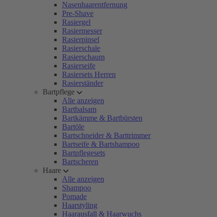
Nasenhaarentfernung
Pre-Shave
Rasiergel
Rasiermesser
Rasierpinsel
Rasierschale
Rasierschaum
Rasierseife
Rasiersets Herren
Rasierständer
Bartpflege
Alle anzeigen
Bartbalsam
Bartkämme & Bartbürsten
Bartöle
Bartschneider & Barttrimmer
Bartseife & Bartshampoo
Bartpflegesets
Bartscheren
Haare
Alle anzeigen
Shampoo
Pomade
Haarstyling
Haarausfall & Haarwuchs