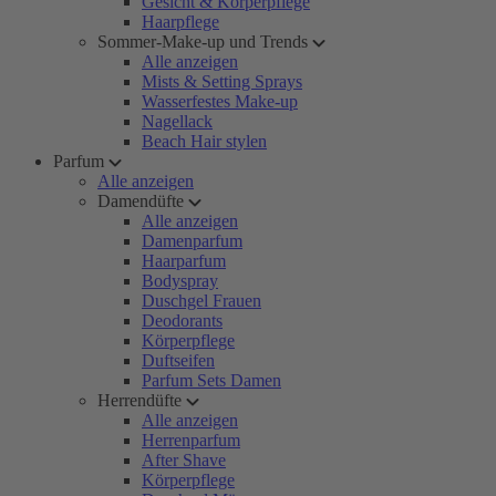
Gesicht & Körperpflege
Haarpflege
Sommer-Make-up und Trends
Alle anzeigen
Mists & Setting Sprays
Wasserfestes Make-up
Nagellack
Beach Hair stylen
Parfum
Alle anzeigen
Damendüfte
Alle anzeigen
Damenparfum
Haarparfum
Bodyspray
Duschgel Frauen
Deodorants
Körperpflege
Duftseifen
Parfum Sets Damen
Herrendüfte
Alle anzeigen
Herrenparfum
After Shave
Körperpflege