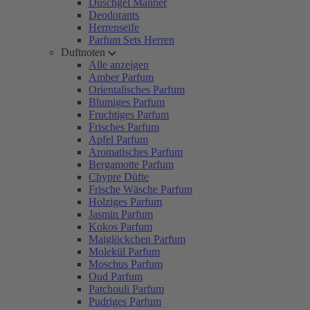
Duschgel Männer
Deodorants
Herrenseife
Parfum Sets Herren
Duftnoten
Alle anzeigen
Amber Parfum
Orientalisches Parfum
Blumiges Parfum
Fruchtiges Parfum
Frisches Parfum
Apfel Parfum
Aromatisches Parfum
Bergamotte Parfum
Chypre Düfte
Frische Wäsche Parfum
Holziges Parfum
Jasmin Parfum
Kokos Parfum
Maiglöckchen Parfum
Molekül Parfum
Moschus Parfum
Oud Parfum
Patchouli Parfum
Pudriges Parfum