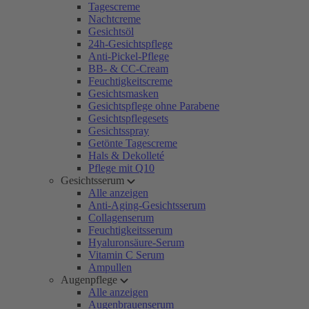
Tagescreme
Nachtcreme
Gesichtsöl
24h-Gesichtspflege
Anti-Pickel-Pflege
BB- & CC-Cream
Feuchtigkeitscreme
Gesichtsmasken
Gesichtspflege ohne Parabene
Gesichtspflegesets
Gesichtsspray
Getönte Tagescreme
Hals & Dekolleté
Pflege mit Q10
Gesichtsserum
Alle anzeigen
Anti-Aging-Gesichtsserum
Collagenserum
Feuchtigkeitsserum
Hyaluronsäure-Serum
Vitamin C Serum
Ampullen
Augenpflege
Alle anzeigen
Augenbrauenserum