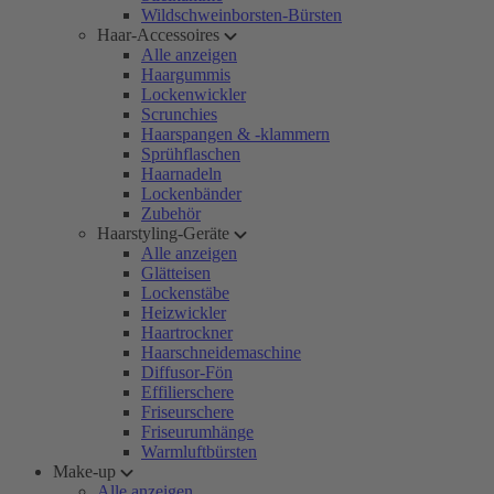
Wildschweinborsten-Bürsten
Haar-Accessoires
Alle anzeigen
Haargummis
Lockenwickler
Scrunchies
Haarspangen & -klammern
Sprühflaschen
Haarnadeln
Lockenbänder
Zubehör
Haarstyling-Geräte
Alle anzeigen
Glätteisen
Lockenstäbe
Heizwickler
Haartrockner
Haarschneidemaschine
Diffusor-Fön
Effilierschere
Friseurschere
Friseurumhänge
Warmluftbürsten
Make-up
Alle anzeigen