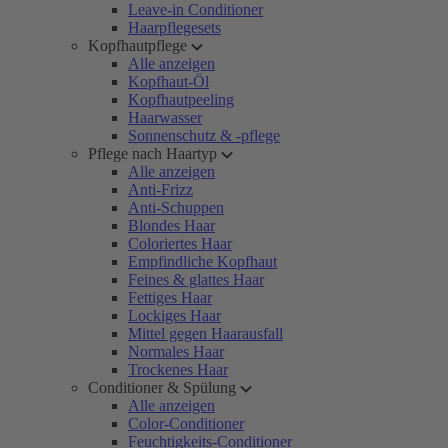
Leave-in Conditioner
Haarpflegesets
Kopfhautpflege
Alle anzeigen
Kopfhaut-Öl
Kopfhautpeeling
Haarwasser
Sonnenschutz & -pflege
Pflege nach Haartyp
Alle anzeigen
Anti-Frizz
Anti-Schuppen
Blondes Haar
Coloriertes Haar
Empfindliche Kopfhaut
Feines & glattes Haar
Fettiges Haar
Lockiges Haar
Mittel gegen Haarausfall
Normales Haar
Trockenes Haar
Conditioner & Spülung
Alle anzeigen
Color-Conditioner
Feuchtigkeits-Conditioner