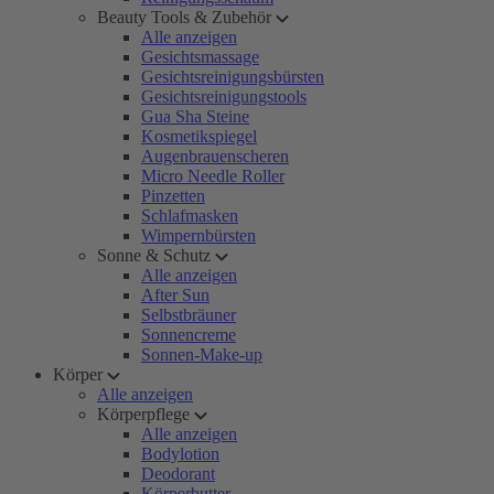
Beauty Tools & Zubehör
Alle anzeigen
Gesichtsmassage
Gesichtsreinigungsbürsten
Gesichtsreinigungstools
Gua Sha Steine
Kosmetikspiegel
Augenbrauenscheren
Micro Needle Roller
Pinzetten
Schlafmasken
Wimpernbürsten
Sonne & Schutz
Alle anzeigen
After Sun
Selbstbräuner
Sonnencreme
Sonnen-Make-up
Körper
Alle anzeigen
Körperpflege
Alle anzeigen
Bodylotion
Deodorant
Körperbutter