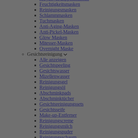
Feuchtigkeitsmasken
Reinigungsmasken
Schlammmasken
Tuchmasken
Anti-Aging-Masken
Anti-Pickel-Masken
Glow Masken
Mitesser-Masken
Overnight Maske
Gesichtsreinigung
Alle anzeigen
Gesichtspeeling
Gesichtswasser
Mizellenwasser
Reinigungsgel
Reinigungsöl
Abschminkpads
Abschminktücher
Gesichtsreinigungssets
Gesichtsseife
Make-up-Entferner
Reinigungscreme
Reinigungsmilch
Reinigungspuder
Reinigungsschaum