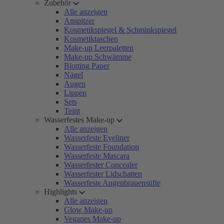
Zubehör
Alle anzeigen
Anspitzer
Kosmetikspiegel & Schminkspiegel
Kosmetiktaschen
Make-up Leerpaletten
Make-up Schwämme
Blotting Paper
Nägel
Augen
Lippen
Sets
Teint
Wasserfestes Make-up
Alle anzeigen
Wasserfeste Eyeliner
Wasserfeste Foundation
Wasserfeste Mascara
Wasserfester Concealer
Wasserfester Lidschatten
Wasserfeste Augenbrauenstifte
Highlights
Alle anzeigen
Glow Make-up
Veganes Make-up