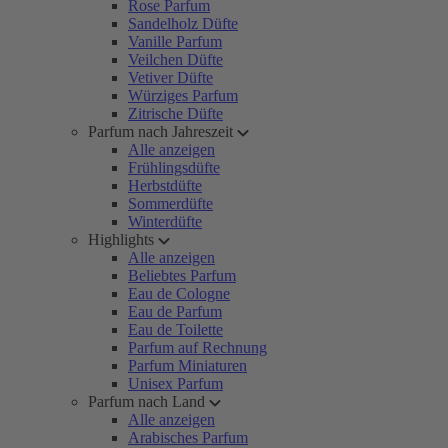
Rose Parfum
Sandelholz Düfte
Vanille Parfum
Veilchen Düfte
Vetiver Düfte
Würziges Parfum
Zitrische Düfte
Parfum nach Jahreszeit
Alle anzeigen
Frühlingsdüfte
Herbstdüfte
Sommerdüfte
Winterdüfte
Highlights
Alle anzeigen
Beliebtes Parfum
Eau de Cologne
Eau de Parfum
Eau de Toilette
Parfum auf Rechnung
Parfum Miniaturen
Unisex Parfum
Parfum nach Land
Alle anzeigen
Arabisches Parfum