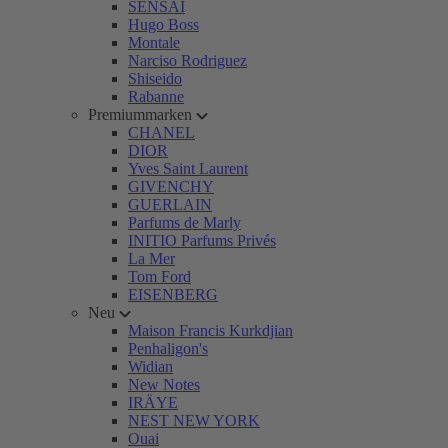
SENSAI
Hugo Boss
Montale
Narciso Rodriguez
Shiseido
Rabanne
Premiummarken
CHANEL
DIOR
Yves Saint Laurent
GIVENCHY
GUERLAIN
Parfums de Marly
INITIO Parfums Privés
La Mer
Tom Ford
EISENBERG
Neu
Maison Francis Kurkdjian
Penhaligon's
Widian
New Notes
IRÄYE
NEST NEW YORK
Ouai