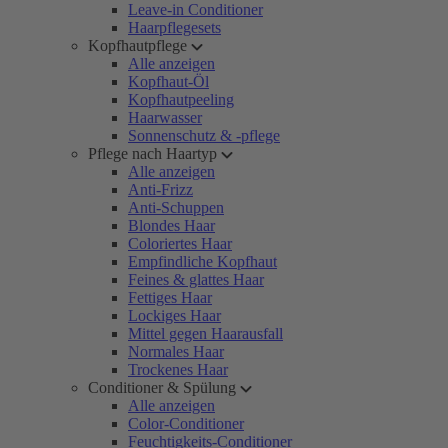
Leave-in Conditioner
Haarpflegesets
Kopfhautpflege
Alle anzeigen
Kopfhaut-Öl
Kopfhautpeeling
Haarwasser
Sonnenschutz & -pflege
Pflege nach Haartyp
Alle anzeigen
Anti-Frizz
Anti-Schuppen
Blondes Haar
Coloriertes Haar
Empfindliche Kopfhaut
Feines & glattes Haar
Fettiges Haar
Lockiges Haar
Mittel gegen Haarausfall
Normales Haar
Trockenes Haar
Conditioner & Spülung
Alle anzeigen
Color-Conditioner
Feuchtigkeits-Conditioner