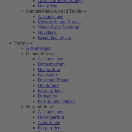
Gesicht & Körperpflege
Haarpflege
Sommer-Make-up und Trends
Alle anzeigen
Mists & Setting Sprays
Wasserfestes Make-up
Nagellack
Beach Hair stylen
Parfum
Alle anzeigen
Damendüfte
Alle anzeigen
Damenparfum
Haarparfum
Bodyspray
Duschgel Frauen
Deodorants
Körperpflege
Duftseifen
Parfum Sets Damen
Herrendüfte
Alle anzeigen
Herrenparfum
After Shave
Körperpflege