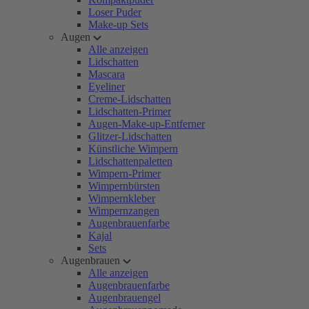
Loser Puder
Make-up Sets
Augen
Alle anzeigen
Lidschatten
Mascara
Eyeliner
Creme-Lidschatten
Lidschatten-Primer
Augen-Make-up-Entferner
Glitzer-Lidschatten
Künstliche Wimpern
Lidschattenpaletten
Wimpern-Primer
Wimpernbürsten
Wimpernkleber
Wimpernzangen
Augenbrauenfarbe
Kajal
Sets
Augenbrauen
Alle anzeigen
Augenbrauenfarbe
Augenbrauengel