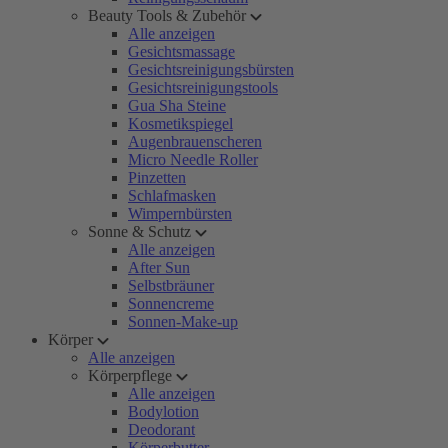
Beauty Tools & Zubehör
Alle anzeigen
Gesichtsmassage
Gesichtsreinigungsbürsten
Gesichtsreinigungstools
Gua Sha Steine
Kosmetikspiegel
Augenbrauenscheren
Micro Needle Roller
Pinzetten
Schlafmasken
Wimpernbürsten
Sonne & Schutz
Alle anzeigen
After Sun
Selbstbräuner
Sonnencreme
Sonnen-Make-up
Körper
Alle anzeigen
Körperpflege
Alle anzeigen
Bodylotion
Deodorant
Körperbutter