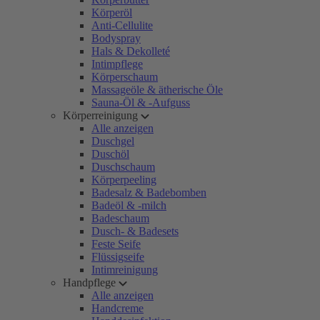
Körperöl
Anti-Cellulite
Bodyspray
Hals & Dekolleté
Intimpflege
Körperschaum
Massageöle & ätherische Öle
Sauna-Öl & -Aufguss
Körperreinigung
Alle anzeigen
Duschgel
Duschöl
Duschschaum
Körperpeeling
Badesalz & Badebomben
Badeöl & -milch
Badeschaum
Dusch- & Badesets
Feste Seife
Flüssigseife
Intimreinigung
Handpflege
Alle anzeigen
Handcreme