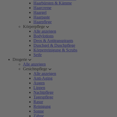
Haarbürsten & Kämme
Haarcreme
Haargel
Haarpaste
Haarpflege
Körperpflege
Alle anzeigen
Bodylotions
Deos & Antitranspirants
Duschgel & Duschpflege
Körperreinigung & Scrubs
Seife
Drogerie
Alle anzeigen
Gesichtspflege
Alle anzeigen
Anti-Aging
Augen
Lippen
Nachtpflege
Tagespflege
Rasur
Reinigung
Sonne
Zähne