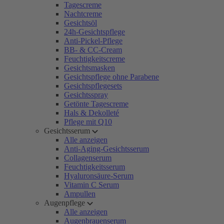
Tagescreme
Nachtcreme
Gesichtsöl
24h-Gesichtspflege
Anti-Pickel-Pflege
BB- & CC-Cream
Feuchtigkeitscreme
Gesichtsmasken
Gesichtspflege ohne Parabene
Gesichtspflegesets
Gesichtsspray
Getönte Tagescreme
Hals & Dekolleté
Pflege mit Q10
Gesichtsserum
Alle anzeigen
Anti-Aging-Gesichtsserum
Collagenserum
Feuchtigkeitsserum
Hyaluronsäure-Serum
Vitamin C Serum
Ampullen
Augenpflege
Alle anzeigen
Augenbrauenserum