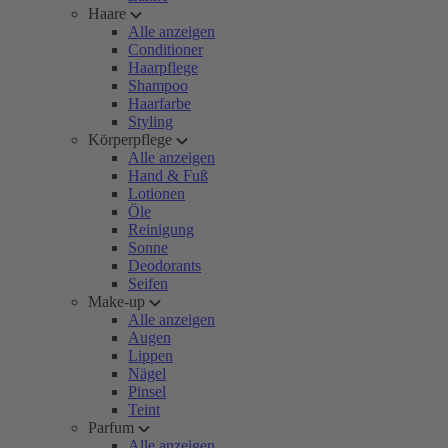
Haare
Alle anzeigen
Conditioner
Haarpflege
Shampoo
Haarfarbe
Styling
Körperpflege
Alle anzeigen
Hand & Fuß
Lotionen
Öle
Reinigung
Sonne
Deodorants
Seifen
Make-up
Alle anzeigen
Augen
Lippen
Nägel
Pinsel
Teint
Parfum
Alle anzeigen