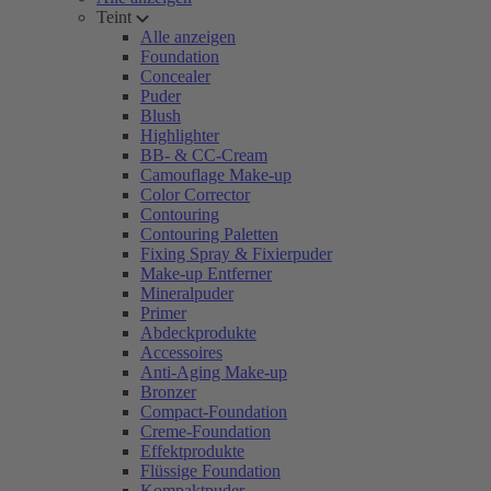
Teint
Alle anzeigen
Foundation
Concealer
Puder
Blush
Highlighter
BB- & CC-Cream
Camouflage Make-up
Color Corrector
Contouring
Contouring Paletten
Fixing Spray & Fixierpuder
Make-up Entferner
Mineralpuder
Primer
Abdeckprodukte
Accessoires
Anti-Aging Make-up
Bronzer
Compact-Foundation
Creme-Foundation
Effektprodukte
Flüssige Foundation
Kompaktpuder