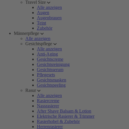
Travel Size
Alle anzeigen
Augen
Augenbrauen
Teint
Zubehör
Männerpflege
Alle anzeigen
Gesichtspflege
Alle anzeigen
Anti-Aging
Gesichtscreme
Gesichtsreinigung
Gesichtsserum
Pflegesets
Gesichtsmasken
Gesichtspeeling
Rasur
Alle anzeigen
Rasiercreme
Nassrasierer
After Shave Balsam & Lotion
Elektrische Rasierer & Trimmer
Rasierhobel & Zubehör
Herrenrasierer