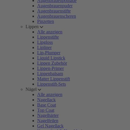
Augenbrauenpomade
Augenbrauenpuder
Augenbrauenstifte
Augenbrauenscheren
Pinzetten
Lippen
Alle anzeigen
Lippenstifte
Lipgloss
Lipliner
Lip-Plumper
Liquid Lipstick
Lippen Zubehör
Lippen-Primer
Lippenbalsam
Matter Lippenstift
Lippenstift-Sets
Nägel
Alle anzeigen
Nagellack
Base Coat
Top Coat
Nagelhärter
Nagelfeilen
Gel Nagellack