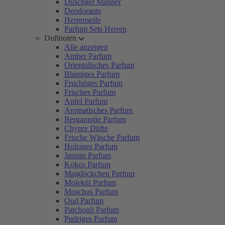
Duschgel Männer
Deodorants
Herrenseife
Parfum Sets Herren
Duftnoten
Alle anzeigen
Amber Parfum
Orientalisches Parfum
Blumiges Parfum
Fruchtiges Parfum
Frisches Parfum
Apfel Parfum
Aromatisches Parfum
Bergamotte Parfum
Chypre Düfte
Frische Wäsche Parfum
Holziges Parfum
Jasmin Parfum
Kokos Parfum
Maiglöckchen Parfum
Molekül Parfum
Moschus Parfum
Oud Parfum
Patchouli Parfum
Pudriges Parfum