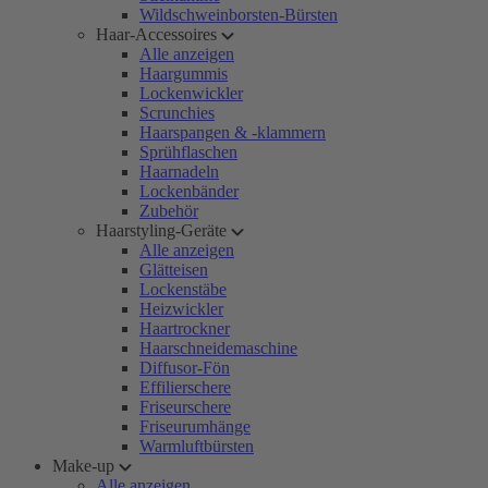
Wildschweinborsten-Bürsten
Haar-Accessoires
Alle anzeigen
Haargummis
Lockenwickler
Scrunchies
Haarspangen & -klammern
Sprühflaschen
Haarnadeln
Lockenbänder
Zubehör
Haarstyling-Geräte
Alle anzeigen
Glätteisen
Lockenstäbe
Heizwickler
Haartrockner
Haarschneidemaschine
Diffusor-Fön
Effilierschere
Friseurschere
Friseurumhänge
Warmluftbürsten
Make-up
Alle anzeigen