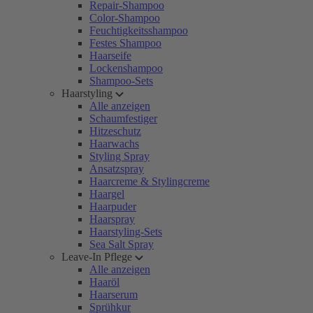
Repair-Shampoo
Color-Shampoo
Feuchtigkeitsshampoo
Festes Shampoo
Haarseife
Lockenshampoo
Shampoo-Sets
Haarstyling
Alle anzeigen
Schaumfestiger
Hitzeschutz
Haarwachs
Styling Spray
Ansatzspray
Haarcreme & Stylingcreme
Haargel
Haarpuder
Haarspray
Haarstyling-Sets
Sea Salt Spray
Leave-In Pflege
Alle anzeigen
Haaröl
Haarserum
Sprühkur