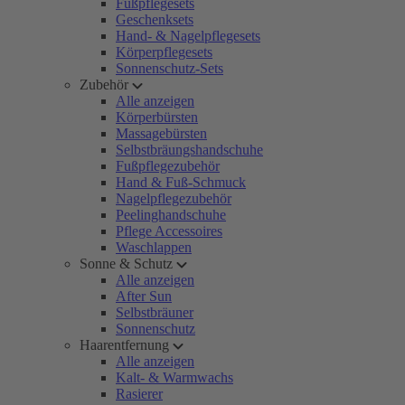
Fußpflegesets
Geschenksets
Hand- & Nagelpflegesets
Körperpflegesets
Sonnenschutz-Sets
Zubehör
Alle anzeigen
Körperbürsten
Massagebürsten
Selbstbräungshandschuhe
Fußpflegezubehör
Hand & Fuß-Schmuck
Nagelpflegezubehör
Peelinghandschuhe
Pflege Accessoires
Waschlappen
Sonne & Schutz
Alle anzeigen
After Sun
Selbstbräuner
Sonnenschutz
Haarentfernung
Alle anzeigen
Kalt- & Warmwachs
Rasierer