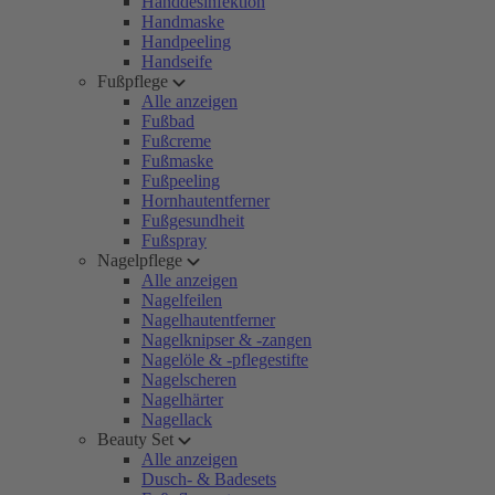
Handdesinfektion
Handmaske
Handpeeling
Handseife
Fußpflege
Alle anzeigen
Fußbad
Fußcreme
Fußmaske
Fußpeeling
Hornhautentferner
Fußgesundheit
Fußspray
Nagelpflege
Alle anzeigen
Nagelfeilen
Nagelhautentferner
Nagelknipser & -zangen
Nagelöle & -pflegestifte
Nagelscheren
Nagelhärter
Nagellack
Beauty Set
Alle anzeigen
Dusch- & Badesets