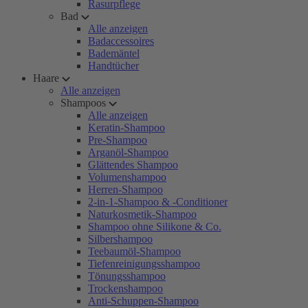
Rasurpflege
Bad
Alle anzeigen
Badaccessoires
Bademäntel
Handtücher
Haare
Alle anzeigen
Shampoos
Alle anzeigen
Keratin-Shampoo
Pre-Shampoo
Arganöl-Shampoo
Glättendes Shampoo
Volumenshampoo
Herren-Shampoo
2-in-1-Shampoo & -Conditioner
Naturkosmetik-Shampoo
Shampoo ohne Silikone & Co.
Silbershampoo
Teebaumöl-Shampoo
Tiefenreinigungsshampoo
Tönungsshampoo
Trockenshampoo
Anti-Schuppen-Shampoo