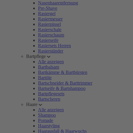
Nasenhaarentfernung
Pre-Shave
Rasiergel
Rasiermesser
Rasierpinsel
Rasierschale
Rasierschaum
Rasierseife
Rasiersets Herren
Rasierständer
Bartpflege
Alle anzeigen
Bartbalsam
Bartkämme & Bartbürsten
Bartöle
Bartschneider & Barttrimmer
Bartseife & Bartshampoo
Bartpflegesets
Bartscheren
Haare
Alle anzeigen
Shampoo
Pomade
Haarstyling
Haarausfall & Haarwuchs