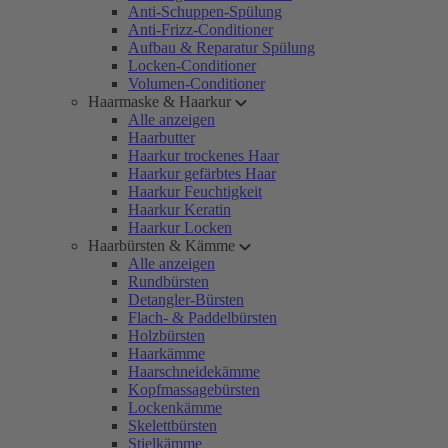
Anti-Schuppen-Spülung
Anti-Frizz-Conditioner
Aufbau & Reparatur Spülung
Locken-Conditioner
Volumen-Conditioner
Haarmaske & Haarkur
Alle anzeigen
Haarbutter
Haarkur trockenes Haar
Haarkur gefärbtes Haar
Haarkur Feuchtigkeit
Haarkur Keratin
Haarkur Locken
Haarbürsten & Kämme
Alle anzeigen
Rundbürsten
Detangler-Bürsten
Flach- & Paddelbürsten
Holzbürsten
Haarkämme
Haarschneidekämme
Kopfmassagebürsten
Lockenkämme
Skelettbürsten
Stielkämme