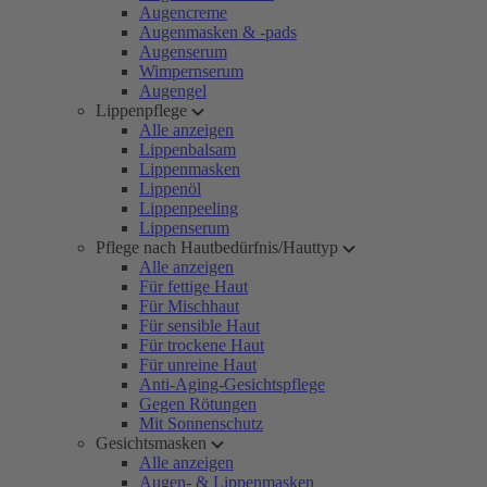
Augencreme
Augenmasken & -pads
Augenserum
Wimpernserum
Augengel
Lippenpflege
Alle anzeigen
Lippenbalsam
Lippenmasken
Lippenöl
Lippenpeeling
Lippenserum
Pflege nach Hautbedürfnis/Hauttyp
Alle anzeigen
Für fettige Haut
Für Mischhaut
Für sensible Haut
Für trockene Haut
Für unreine Haut
Anti-Aging-Gesichtspflege
Gegen Rötungen
Mit Sonnenschutz
Gesichtsmasken
Alle anzeigen
Augen- & Lippenmasken