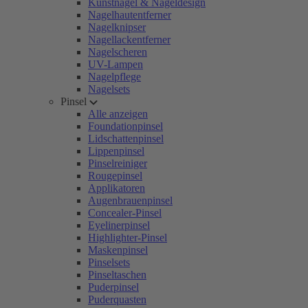
Kunstnägel & Nageldesign
Nagelhautentferner
Nagelknipser
Nagellackentferner
Nagelscheren
UV-Lampen
Nagelpflege
Nagelsets
Pinsel
Alle anzeigen
Foundationpinsel
Lidschattenpinsel
Lippenpinsel
Pinselreiniger
Rougepinsel
Applikatoren
Augenbrauenpinsel
Concealer-Pinsel
Eyelinerpinsel
Highlighter-Pinsel
Maskenpinsel
Pinselsets
Pinseltaschen
Puderpinsel
Puderquasten