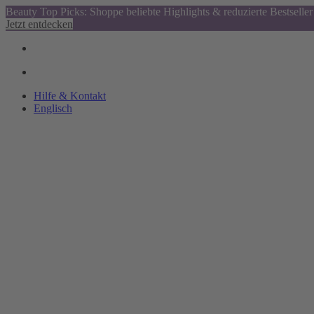
Beauty Top Picks: Shoppe beliebte Highlights & reduzierte Bestseller
Jetzt entdecken
Hilfe & Kontakt
Englisch