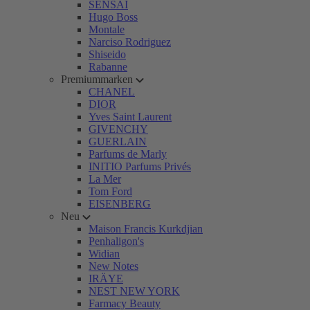
SENSAI
Hugo Boss
Montale
Narciso Rodriguez
Shiseido
Rabanne
Premiummarken
CHANEL
DIOR
Yves Saint Laurent
GIVENCHY
GUERLAIN
Parfums de Marly
INITIO Parfums Privés
La Mer
Tom Ford
EISENBERG
Neu
Maison Francis Kurkdjian
Penhaligon's
Widian
New Notes
IRÄYE
NEST NEW YORK
Farmacy Beauty