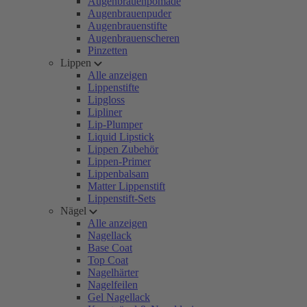
Augenbrauenpomade
Augenbrauenpuder
Augenbrauenstifte
Augenbrauenscheren
Pinzetten
Lippen
Alle anzeigen
Lippenstifte
Lipgloss
Lipliner
Lip-Plumper
Liquid Lipstick
Lippen Zubehör
Lippen-Primer
Lippenbalsam
Matter Lippenstift
Lippenstift-Sets
Nägel
Alle anzeigen
Nagellack
Base Coat
Top Coat
Nagelhärter
Nagelfeilen
Gel Nagellack