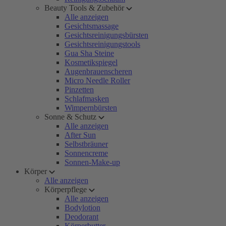
Beauty Tools & Zubehör
Alle anzeigen
Gesichtsmassage
Gesichtsreinigungsbürsten
Gesichtsreinigungstools
Gua Sha Steine
Kosmetikspiegel
Augenbrauenscheren
Micro Needle Roller
Pinzetten
Schlafmasken
Wimpernbürsten
Sonne & Schutz
Alle anzeigen
After Sun
Selbstbräuner
Sonnencreme
Sonnen-Make-up
Körper
Alle anzeigen
Körperpflege
Alle anzeigen
Bodylotion
Deodorant
Körperbutter