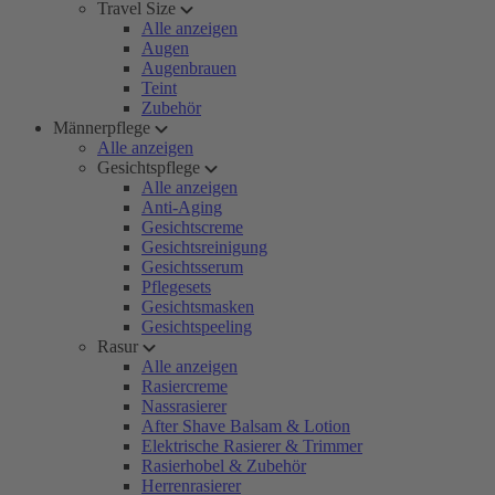
Travel Size
Alle anzeigen
Augen
Augenbrauen
Teint
Zubehör
Männerpflege
Alle anzeigen
Gesichtspflege
Alle anzeigen
Anti-Aging
Gesichtscreme
Gesichtsreinigung
Gesichtsserum
Pflegesets
Gesichtsmasken
Gesichtspeeling
Rasur
Alle anzeigen
Rasiercreme
Nassrasierer
After Shave Balsam & Lotion
Elektrische Rasierer & Trimmer
Rasierhobel & Zubehör
Herrenrasierer