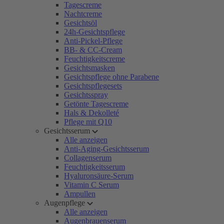
Tagescreme
Nachtcreme
Gesichtsöl
24h-Gesichtspflege
Anti-Pickel-Pflege
BB- & CC-Cream
Feuchtigkeitscreme
Gesichtsmasken
Gesichtspflege ohne Parabene
Gesichtspflegesets
Gesichtsspray
Getönte Tagescreme
Hals & Dekolleté
Pflege mit Q10
Gesichtsserum
Alle anzeigen
Anti-Aging-Gesichtsserum
Collagenserum
Feuchtigkeitsserum
Hyaluronsäure-Serum
Vitamin C Serum
Ampullen
Augenpflege
Alle anzeigen
Augenbrauenserum