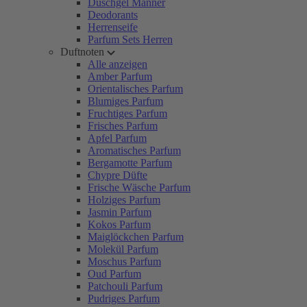
Duschgel Männer
Deodorants
Herrenseife
Parfum Sets Herren
Duftnoten
Alle anzeigen
Amber Parfum
Orientalisches Parfum
Blumiges Parfum
Fruchtiges Parfum
Frisches Parfum
Apfel Parfum
Aromatisches Parfum
Bergamotte Parfum
Chypre Düfte
Frische Wäsche Parfum
Holziges Parfum
Jasmin Parfum
Kokos Parfum
Maiglöckchen Parfum
Molekül Parfum
Moschus Parfum
Oud Parfum
Patchouli Parfum
Pudriges Parfum