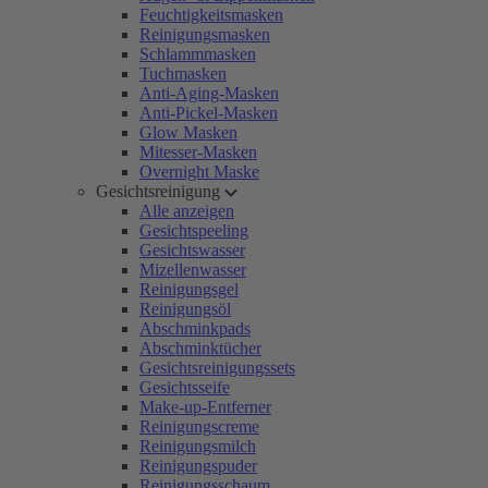
Feuchtigkeitsmasken
Reinigungsmasken
Schlammmasken
Tuchmasken
Anti-Aging-Masken
Anti-Pickel-Masken
Glow Masken
Mitesser-Masken
Overnight Maske
Gesichtsreinigung
Alle anzeigen
Gesichtspeeling
Gesichtswasser
Mizellenwasser
Reinigungsgel
Reinigungsöl
Abschminkpads
Abschminktücher
Gesichtsreinigungssets
Gesichtsseife
Make-up-Entferner
Reinigungscreme
Reinigungsmilch
Reinigungspuder
Reinigungsschaum