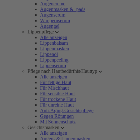
Augencreme
Augenmasken & -pads
Augenserum
Wimpernserum
Augengel
Lippenpflege
Alle anzeigen
Lippenbalsam
Lippenmasken
Lippenöl
Lippenpeeling
Lippenserum
Pflege nach Hautbedürfnis/Hauttyp
Alle anzeigen
Für fettige Haut
Für Mischhaut
Für sensible Haut
Für trockene Haut
Für unreine Haut
Anti-Aging-Gesichtspflege
Gegen Rötungen
Mit Sonnenschutz
Gesichtsmasken
Alle anzeigen
Augen- & Lippenmasken