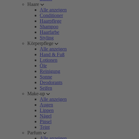
Haare
Alle anzeigen
Conditioner
Haarpflege
Shampoo
Haarfarbe
Styling
Körperpflege
Alle anzeigen
Hand & Fuß
Lotionen
Öle
Reinigung
Sonne
Deodorants
Seifen
Make-up
Alle anzeigen
Augen
Lippen
Nägel
Pinsel
Teint
Parfum
Alle anzeigen