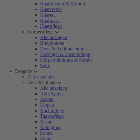
Haarbürsten & Kämme
Haarcreme
Haargel
Haarpaste
Haarpflege
Körperpflege
Alle anzeigen
Bodylotions
Deos & Antitranspirants
Duschgel & Duschpflege
Körperreinigung & Scrubs
Seife
Drogerie
Alle anzeigen
Gesichtspflege
Alle anzeigen
Anti-Aging
Augen
Lippen
Nachtpflege
Tagespflege
Rasur
Reinigung
Sonne
Zähne