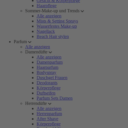
Gesicht & Körperpflege
Haarpflege
Sommer-Make-up und Trends
Alle anzeigen
Mists & Setting Sprays
Wasserfestes Make-up
Nagellack
Beach Hair stylen
Parfum
Alle anzeigen
Damendüfte
Alle anzeigen
Damenparfum
Haarparfum
Bodyspray
Duschgel Frauen
Deodorants
Körperpflege
Duftseifen
Parfum Sets Damen
Herrendüfte
Alle anzeigen
Herrenparfum
After Shave
Körperpflege