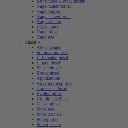
Kunstnägel & Nageldesign
Nagelhautentferner
Nagelknipser
Nagellackentferner
Nagelscheren
UV-Lampen
Nagelpflege
Nagelsets
Pinsel
Alle anzeigen
Foundationpinsel
Lidschattenpinsel
Lippenpinsel
Pinselreiniger
Rougepinsel
Applikatoren
Augenbrauenpinsel
Concealer-Pinsel
Eyelinerpinsel
Highlighter-Pinsel
Maskenpinsel
Pinselsets
Pinseltaschen
Puderpinsel
Puderquasten