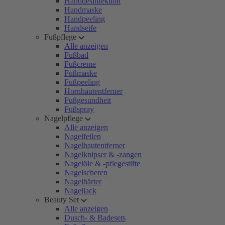
Handdesinfektion
Handmaske
Handpeeling
Handseife
Fußpflege
Alle anzeigen
Fußbad
Fußcreme
Fußmaske
Fußpeeling
Hornhautentferner
Fußgesundheit
Fußspray
Nagelpflege
Alle anzeigen
Nagelfeilen
Nagelhautentferner
Nagelknipser & -zangen
Nagelöle & -pflegestifte
Nagelscheren
Nagelhärter
Nagellack
Beauty Set
Alle anzeigen
Dusch- & Badesets