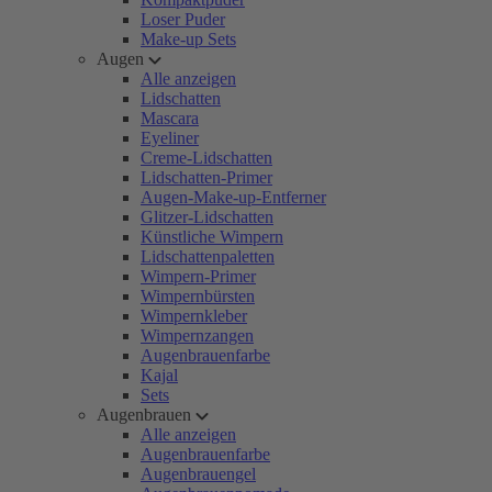
Loser Puder
Make-up Sets
Augen
Alle anzeigen
Lidschatten
Mascara
Eyeliner
Creme-Lidschatten
Lidschatten-Primer
Augen-Make-up-Entferner
Glitzer-Lidschatten
Künstliche Wimpern
Lidschattenpaletten
Wimpern-Primer
Wimpernbürsten
Wimpernkleber
Wimpernzangen
Augenbrauenfarbe
Kajal
Sets
Augenbrauen
Alle anzeigen
Augenbrauenfarbe
Augenbrauengel