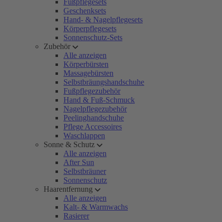
Fußpflegesets
Geschenksets
Hand- & Nagelpflegesets
Körperpflegesets
Sonnenschutz-Sets
Zubehör
Alle anzeigen
Körperbürsten
Massagebürsten
Selbstbräungshandschuhe
Fußpflegezubehör
Hand & Fuß-Schmuck
Nagelpflegezubehör
Peelinghandschuhe
Pflege Accessoires
Waschlappen
Sonne & Schutz
Alle anzeigen
After Sun
Selbstbräuner
Sonnenschutz
Haarentfernung
Alle anzeigen
Kalt- & Warmwachs
Rasierer