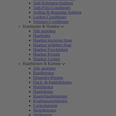
Anti-Schuppen-Spülung
Anti-Frizz-Conditioner
Aufbau & Reparatur Spülung
Locken-Conditioner
Volumen-Conditioner
Haarmaske & Haarkur
Alle anzeigen
Haarbutter
Haarkur trockenes Haar
Haarkur gefärbtes Haar
Haarkur Feuchtigkeit
Haarkur Keratin
Haarkur Locken
Haarbürsten & Kämme
Alle anzeigen
Rundbürsten
Detangler-Bürsten
Flach- & Paddelbürsten
Holzbürsten
Haarkämme
Haarschneidekämme
Kopfmassagebürsten
Lockenkämme
Skelettbürsten
Stielkämme