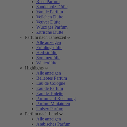
Rose Parfum
Sandelholz Düfte
Vanille Parfum
Veilchen Düfte
Vetiver Düfte
Würziges Parfum
Zitrische Düfte
Parfum nach Jahreszeit
Alle anzeigen
Frühlingsdüfte
Herbstdüfte
Sommerdüfte
Winterdüfte
Highlights
Alle anzeigen
Beliebtes Parfum
Eau de Cologne
Eau de Parfum
Eau de Toilette
Parfum auf Rechnung
Parfum Miniaturen
Unisex Parfum
Parfum nach Land
Alle anzeigen
Arabisches Parfum