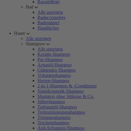
Rasurpflege
Bad
Alle anzeigen
Badaccessoires
Bademäntel
Handtücher
Haare
Alle anzeigen
Shampoos
Alle anzeigen
Keratin-Shampoo
Pre-Shampoo
Arganöl-Shampoo
Glättendes Shampoo
Volumenshampoo
Herren-Shampoo
2-in-1-Shampoo & -Conditioner
Naturkosmetik-Shampoo
Shampoo ohne Silikone & Co.
Silbershampoo
Teebaumöl-Shampoo
Tiefenreinigungsshampoo
Tönungsshampoo
Trockenshampoo
Anti-Schuppen-Shampoo