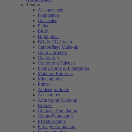
Teint
Alle anzeigen
Foundation
Concealer
Puder
Blush
Highlighter
BB- & CC-Cream
Camouflage Make-up
Color Corrector
Contouring
Contouring Paletten
Fixing Spray & Fixierpuder
Make-up Entferner
Mineralpuder
Primer
Abdeckprodukte
Accessoires
Anti-Aging Make-up
Bronzer
Compact-Foundation
Creme-Foundation
Effektprodukte
Flüssige Foundation
Kompaktpuder