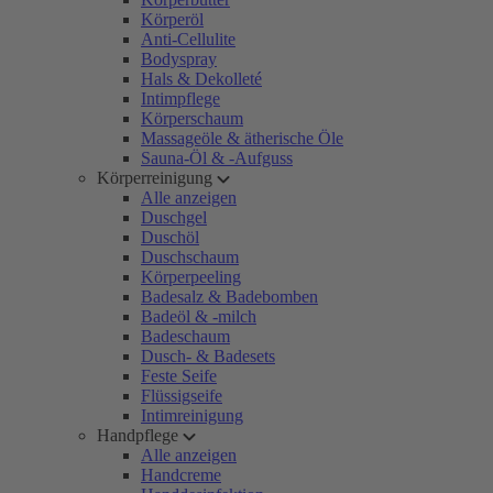
Körperöl
Anti-Cellulite
Bodyspray
Hals & Dekolleté
Intimpflege
Körperschaum
Massageöle & ätherische Öle
Sauna-Öl & -Aufguss
Körperreinigung
Alle anzeigen
Duschgel
Duschöl
Duschschaum
Körperpeeling
Badesalz & Badebomben
Badeöl & -milch
Badeschaum
Dusch- & Badesets
Feste Seife
Flüssigseife
Intimreinigung
Handpflege
Alle anzeigen
Handcreme