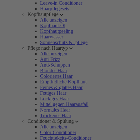
Leave-in Conditioner
Haarpflegesets
Kopfhautpflege
Alle anzeigen
Kopfhaut-Öl
Kopfhautpeeling
Haarwasser
Sonnenschutz & -pflege
Pflege nach Haartyp
Alle anzeigen
Anti-Frizz
Anti-Schuppen
Blondes Haar
Coloriertes Haar
Empfindliche Kopfhaut
Feines & glattes Haar
Fettiges Haar
Lockiges Haar
Mittel gegen Haarausfall
Normales Haar
Trockenes Haar
Conditioner & Spülung
Alle anzeigen
Color-Conditioner
Feuchtigkeits-Conditioner