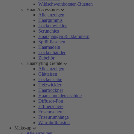
Wildschweinborsten-Bürsten
Haar-Accessoires
Alle anzeigen
Haargummis
Lockenwickler
Scrunchies
Haarspangen & -klammern
Sprühflaschen
Haarnadeln
Lockenbänder
Zubehör
Haarstyling-Geräte
Alle anzeigen
Glätteisen
Lockenstäbe
Heizwickler
Haartrockner
Haarschneidemaschine
Diffusor-Fön
Effilierschere
Friseurschere
Friseurumhänge
Warmluftbürsten
Make-up
Alle anzeigen