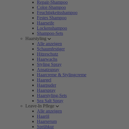
Repair-Shampoo
Color-Shampoo
Feuchtigkeitsshampoo
Festes Shampoo
Haarseife
Lockenshampoo
Shampoo-Sets
Haarstyling
Alle anzeigen
Schaumfestiger
Hitzeschutz
Haarwachs
Styling Spray
Ansatzspray
Haarcreme & Stylingcreme
Haargel
Haarpuder
Haarspray
Haarstyling-Sets
Sea Salt Spray
Leave-In Pflege
Alle anzeigen
Haaröl
Haarserum
Sprühkur