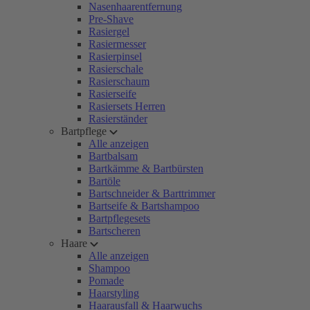
Nasenhaarentfernung
Pre-Shave
Rasiergel
Rasiermesser
Rasierpinsel
Rasierschale
Rasierschaum
Rasierseife
Rasiersets Herren
Rasierständer
Bartpflege
Alle anzeigen
Bartbalsam
Bartkämme & Bartbürsten
Bartöle
Bartschneider & Barttrimmer
Bartseife & Bartshampoo
Bartpflegesets
Bartscheren
Haare
Alle anzeigen
Shampoo
Pomade
Haarstyling
Haarausfall & Haarwuchs