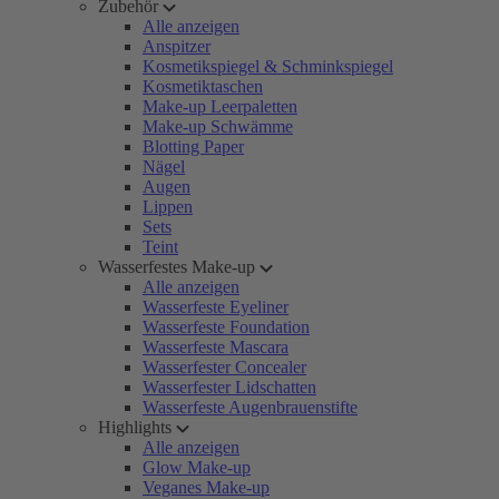
Zubehör
Alle anzeigen
Anspitzer
Kosmetikspiegel & Schminkspiegel
Kosmetiktaschen
Make-up Leerpaletten
Make-up Schwämme
Blotting Paper
Nägel
Augen
Lippen
Sets
Teint
Wasserfestes Make-up
Alle anzeigen
Wasserfeste Eyeliner
Wasserfeste Foundation
Wasserfeste Mascara
Wasserfester Concealer
Wasserfester Lidschatten
Wasserfeste Augenbrauenstifte
Highlights
Alle anzeigen
Glow Make-up
Veganes Make-up