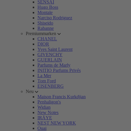
SENSAI
Hugo Boss
Montale
Narciso Rodriguez
Shiseido
Rabanne
Premiummarken
CHANEL
DIOR
Yves Saint Laurent
GIVENCHY
GUERLAIN
Parfums de Marly
INITIO Parfums Privés
La Mer
Tom Ford
EISENBERG
Neu
Maison Francis Kurkdjian
Penhaligon's
Widian
New Notes
IRÄYE
NEST NEW YORK
Ouai