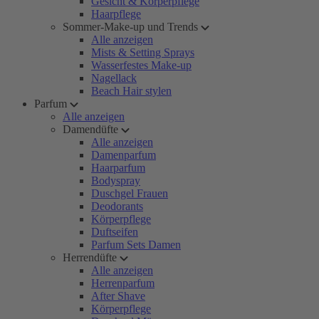
Gesicht & Körperpflege
Haarpflege
Sommer-Make-up und Trends
Alle anzeigen
Mists & Setting Sprays
Wasserfestes Make-up
Nagellack
Beach Hair stylen
Parfum
Alle anzeigen
Damendüfte
Alle anzeigen
Damenparfum
Haarparfum
Bodyspray
Duschgel Frauen
Deodorants
Körperpflege
Duftseifen
Parfum Sets Damen
Herrendüfte
Alle anzeigen
Herrenparfum
After Shave
Körperpflege