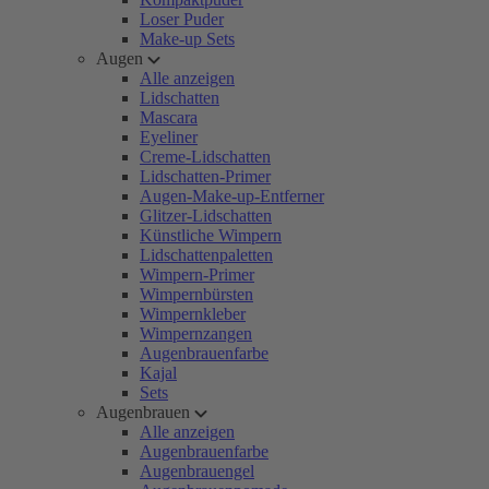
Loser Puder
Make-up Sets
Augen
Alle anzeigen
Lidschatten
Mascara
Eyeliner
Creme-Lidschatten
Lidschatten-Primer
Augen-Make-up-Entferner
Glitzer-Lidschatten
Künstliche Wimpern
Lidschattenpaletten
Wimpern-Primer
Wimpernbürsten
Wimpernkleber
Wimpernzangen
Augenbrauenfarbe
Kajal
Sets
Augenbrauen
Alle anzeigen
Augenbrauenfarbe
Augenbrauengel