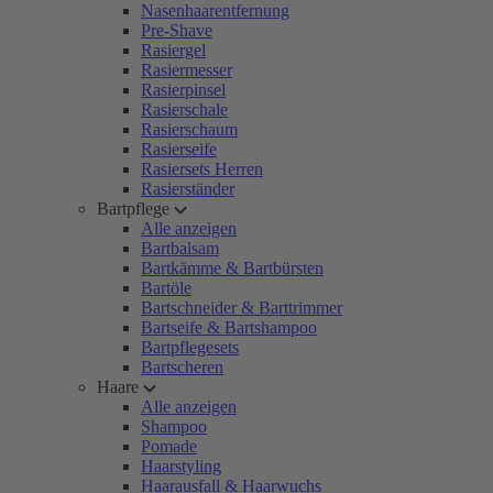
Nasenhaarentfernung
Pre-Shave
Rasiergel
Rasiermesser
Rasierpinsel
Rasierschale
Rasierschaum
Rasierseife
Rasiersets Herren
Rasierständer
Bartpflege
Alle anzeigen
Bartbalsam
Bartkämme & Bartbürsten
Bartöle
Bartschneider & Barttrimmer
Bartseife & Bartshampoo
Bartpflegesets
Bartscheren
Haare
Alle anzeigen
Shampoo
Pomade
Haarstyling
Haarausfall & Haarwuchs