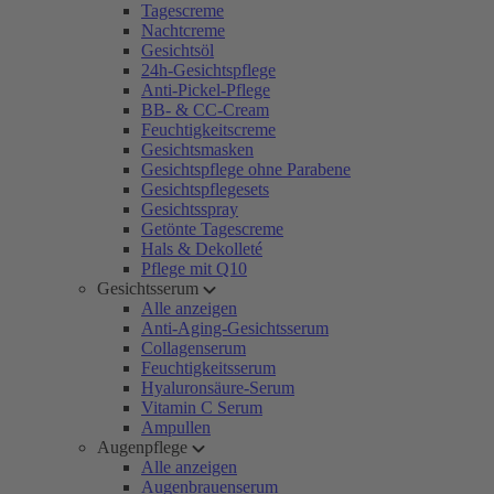
Tagescreme
Nachtcreme
Gesichtsöl
24h-Gesichtspflege
Anti-Pickel-Pflege
BB- & CC-Cream
Feuchtigkeitscreme
Gesichtsmasken
Gesichtspflege ohne Parabene
Gesichtspflegesets
Gesichtsspray
Getönte Tagescreme
Hals & Dekolleté
Pflege mit Q10
Gesichtsserum
Alle anzeigen
Anti-Aging-Gesichtsserum
Collagenserum
Feuchtigkeitsserum
Hyaluronsäure-Serum
Vitamin C Serum
Ampullen
Augenpflege
Alle anzeigen
Augenbrauenserum