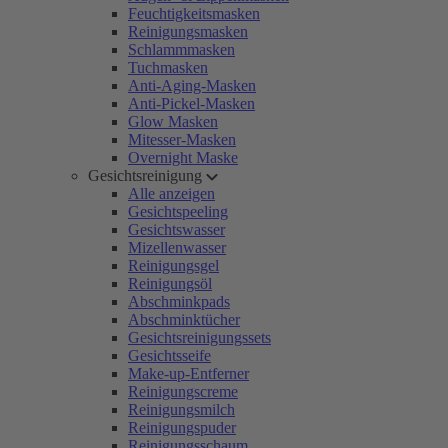
Feuchtigkeitsmasken
Reinigungsmasken
Schlammmasken
Tuchmasken
Anti-Aging-Masken
Anti-Pickel-Masken
Glow Masken
Mitesser-Masken
Overnight Maske
Gesichtsreinigung
Alle anzeigen
Gesichtspeeling
Gesichtswasser
Mizellenwasser
Reinigungsgel
Reinigungsöl
Abschminkpads
Abschminktücher
Gesichtsreinigungssets
Gesichtsseife
Make-up-Entferner
Reinigungscreme
Reinigungsmilch
Reinigungspuder
Reinigungsschaum