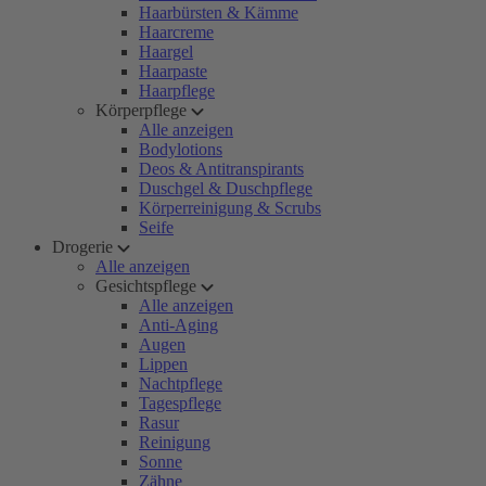
Haarbürsten & Kämme
Haarcreme
Haargel
Haarpaste
Haarpflege
Körperpflege
Alle anzeigen
Bodylotions
Deos & Antitranspirants
Duschgel & Duschpflege
Körperreinigung & Scrubs
Seife
Drogerie
Alle anzeigen
Gesichtspflege
Alle anzeigen
Anti-Aging
Augen
Lippen
Nachtpflege
Tagespflege
Rasur
Reinigung
Sonne
Zähne