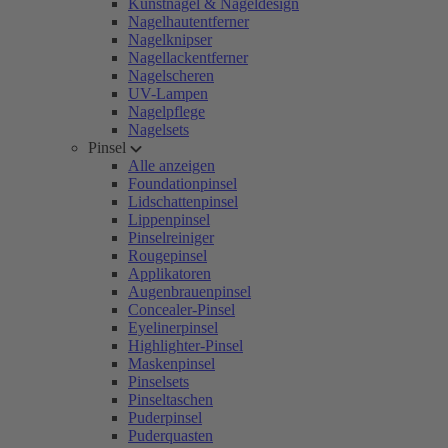
Kunstnägel & Nageldesign
Nagelhautentferner
Nagelknipser
Nagellackentferner
Nagelscheren
UV-Lampen
Nagelpflege
Nagelsets
Pinsel
Alle anzeigen
Foundationpinsel
Lidschattenpinsel
Lippenpinsel
Pinselreiniger
Rougepinsel
Applikatoren
Augenbrauenpinsel
Concealer-Pinsel
Eyelinerpinsel
Highlighter-Pinsel
Maskenpinsel
Pinselsets
Pinseltaschen
Puderpinsel
Puderquasten