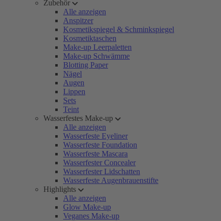
Zubehör
Alle anzeigen
Anspitzer
Kosmetikspiegel & Schminkspiegel
Kosmetiktaschen
Make-up Leerpaletten
Make-up Schwämme
Blotting Paper
Nägel
Augen
Lippen
Sets
Teint
Wasserfestes Make-up
Alle anzeigen
Wasserfeste Eyeliner
Wasserfeste Foundation
Wasserfeste Mascara
Wasserfester Concealer
Wasserfester Lidschatten
Wasserfeste Augenbrauenstifte
Highlights
Alle anzeigen
Glow Make-up
Veganes Make-up