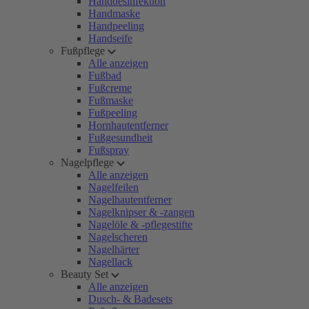
Handdesinfektion
Handmaske
Handpeeling
Handseife
Fußpflege
Alle anzeigen
Fußbad
Fußcreme
Fußmaske
Fußpeeling
Hornhautentferner
Fußgesundheit
Fußspray
Nagelpflege
Alle anzeigen
Nagelfeilen
Nagelhautentferner
Nagelknipser & -zangen
Nagelöle & -pflegestifte
Nagelscheren
Nagelhärter
Nagellack
Beauty Set
Alle anzeigen
Dusch- & Badesets