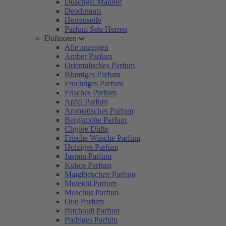
Duschgel Männer
Deodorants
Herrenseife
Parfum Sets Herren
Duftnoten
Alle anzeigen
Amber Parfum
Orientalisches Parfum
Blumiges Parfum
Fruchtiges Parfum
Frisches Parfum
Apfel Parfum
Aromatisches Parfum
Bergamotte Parfum
Chypre Düfte
Frische Wäsche Parfum
Holziges Parfum
Jasmin Parfum
Kokos Parfum
Maiglöckchen Parfum
Molekül Parfum
Moschus Parfum
Oud Parfum
Patchouli Parfum
Pudriges Parfum