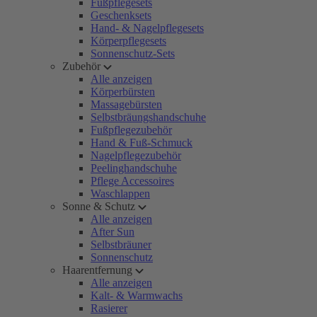
Fußpflegesets
Geschenksets
Hand- & Nagelpflegesets
Körperpflegesets
Sonnenschutz-Sets
Zubehör
Alle anzeigen
Körperbürsten
Massagebürsten
Selbstbräungshandschuhe
Fußpflegezubehör
Hand & Fuß-Schmuck
Nagelpflegezubehör
Peelinghandschuhe
Pflege Accessoires
Waschlappen
Sonne & Schutz
Alle anzeigen
After Sun
Selbstbräuner
Sonnenschutz
Haarentfernung
Alle anzeigen
Kalt- & Warmwachs
Rasierer