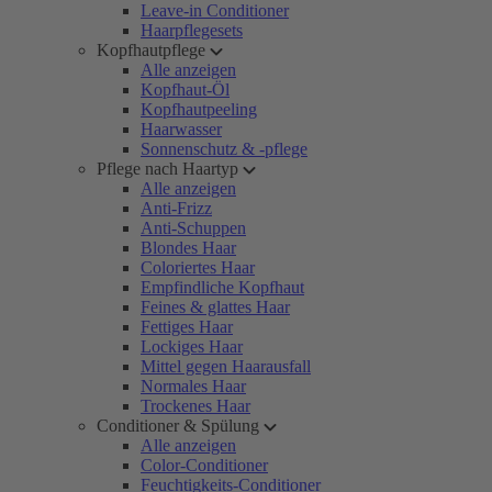
Leave-in Conditioner
Haarpflegesets
Kopfhautpflege
Alle anzeigen
Kopfhaut-Öl
Kopfhautpeeling
Haarwasser
Sonnenschutz & -pflege
Pflege nach Haartyp
Alle anzeigen
Anti-Frizz
Anti-Schuppen
Blondes Haar
Coloriertes Haar
Empfindliche Kopfhaut
Feines & glattes Haar
Fettiges Haar
Lockiges Haar
Mittel gegen Haarausfall
Normales Haar
Trockenes Haar
Conditioner & Spülung
Alle anzeigen
Color-Conditioner
Feuchtigkeits-Conditioner