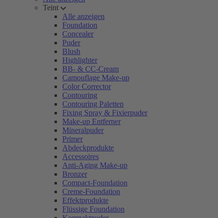
Teint
Alle anzeigen
Foundation
Concealer
Puder
Blush
Highlighter
BB- & CC-Cream
Camouflage Make-up
Color Corrector
Contouring
Contouring Paletten
Fixing Spray & Fixierpuder
Make-up Entferner
Mineralpuder
Primer
Abdeckprodukte
Accessoires
Anti-Aging Make-up
Bronzer
Compact-Foundation
Creme-Foundation
Effektprodukte
Flüssige Foundation
Kompaktpuder