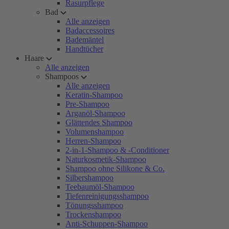
Rasurpflege
Bad
Alle anzeigen
Badaccessoires
Bademäntel
Handtücher
Haare
Alle anzeigen
Shampoos
Alle anzeigen
Keratin-Shampoo
Pre-Shampoo
Arganöl-Shampoo
Glättendes Shampoo
Volumenshampoo
Herren-Shampoo
2-in-1-Shampoo & -Conditioner
Naturkosmetik-Shampoo
Shampoo ohne Silikone & Co.
Silbershampoo
Teebaumöl-Shampoo
Tiefenreinigungsshampoo
Tönungsshampoo
Trockenshampoo
Anti-Schuppen-Shampoo