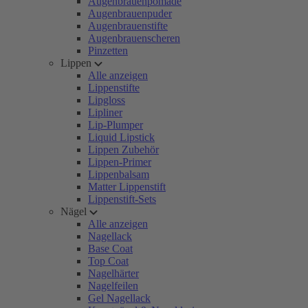
Augenbrauenpomade
Augenbrauenpuder
Augenbrauenstifte
Augenbrauenscheren
Pinzetten
Lippen
Alle anzeigen
Lippenstifte
Lipgloss
Lipliner
Lip-Plumper
Liquid Lipstick
Lippen Zubehör
Lippen-Primer
Lippenbalsam
Matter Lippenstift
Lippenstift-Sets
Nägel
Alle anzeigen
Nagellack
Base Coat
Top Coat
Nagelhärter
Nagelfeilen
Gel Nagellack