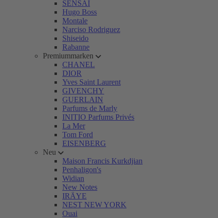
SENSAI
Hugo Boss
Montale
Narciso Rodriguez
Shiseido
Rabanne
Premiummarken
CHANEL
DIOR
Yves Saint Laurent
GIVENCHY
GUERLAIN
Parfums de Marly
INITIO Parfums Privés
La Mer
Tom Ford
EISENBERG
Neu
Maison Francis Kurkdjian
Penhaligon's
Widian
New Notes
IRÄYE
NEST NEW YORK
Ouai