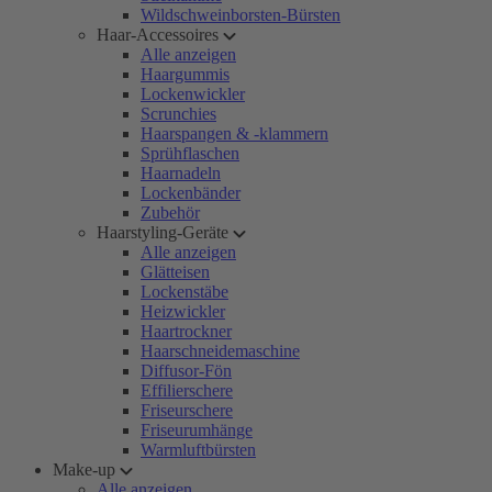
Wildschweinborsten-Bürsten
Haar-Accessoires
Alle anzeigen
Haargummis
Lockenwickler
Scrunchies
Haarspangen & -klammern
Sprühflaschen
Haarnadeln
Lockenbänder
Zubehör
Haarstyling-Geräte
Alle anzeigen
Glätteisen
Lockenstäbe
Heizwickler
Haartrockner
Haarschneidemaschine
Diffusor-Fön
Effilierschere
Friseurschere
Friseurumhänge
Warmluftbürsten
Make-up
Alle anzeigen