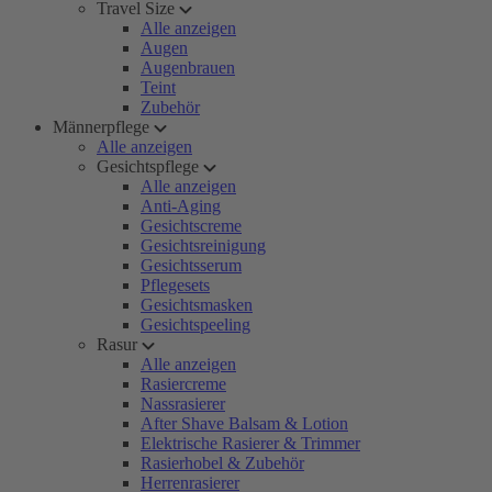
Travel Size
Alle anzeigen
Augen
Augenbrauen
Teint
Zubehör
Männerpflege
Alle anzeigen
Gesichtspflege
Alle anzeigen
Anti-Aging
Gesichtscreme
Gesichtsreinigung
Gesichtsserum
Pflegesets
Gesichtsmasken
Gesichtspeeling
Rasur
Alle anzeigen
Rasiercreme
Nassrasierer
After Shave Balsam & Lotion
Elektrische Rasierer & Trimmer
Rasierhobel & Zubehör
Herrenrasierer