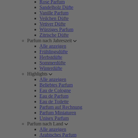
Rose Parfum
Sandelholz Düfte
Vanille Parfum
Veilchen Düfte
Vetiver Düfte
Würziges Parfum
Zitrische Düfte
Parfum nach Jahreszeit
Alle anzeigen
Frühlingsdüfte
Herbstdüfte
Sommerdüfte
Winterdüfte
Highlights
Alle anzeigen
Beliebtes Parfum
Eau de Cologne
Eau de Parfum
Eau de Toilette
Parfum auf Rechnung
Parfum Miniaturen
Unisex Parfum
Parfum nach Land
Alle anzeigen
Arabisches Parfum