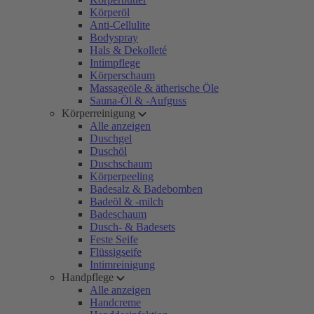
Körperöl
Anti-Cellulite
Bodyspray
Hals & Dekolleté
Intimpflege
Körperschaum
Massageöle & ätherische Öle
Sauna-Öl & -Aufguss
Körperreinigung
Alle anzeigen
Duschgel
Duschöl
Duschschaum
Körperpeeling
Badesalz & Badebomben
Badeöl & -milch
Badeschaum
Dusch- & Badesets
Feste Seife
Flüssigseife
Intimreinigung
Handpflege
Alle anzeigen
Handcreme