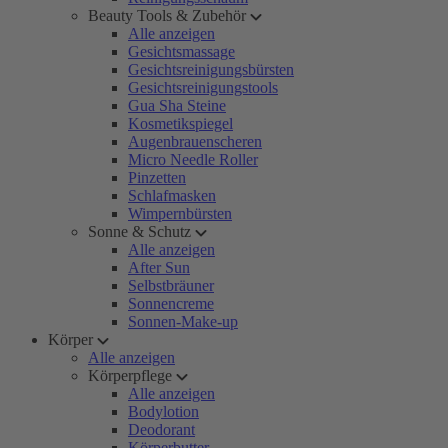
Beauty Tools & Zubehör
Alle anzeigen
Gesichtsmassage
Gesichtsreinigungsbürsten
Gesichtsreinigungstools
Gua Sha Steine
Kosmetikspiegel
Augenbrauenscheren
Micro Needle Roller
Pinzetten
Schlafmasken
Wimpernbürsten
Sonne & Schutz
Alle anzeigen
After Sun
Selbstbräuner
Sonnencreme
Sonnen-Make-up
Körper
Alle anzeigen
Körperpflege
Alle anzeigen
Bodylotion
Deodorant
Körperbutter