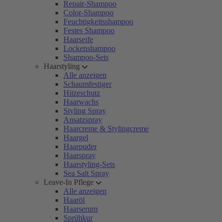
Repair-Shampoo
Color-Shampoo
Feuchtigkeitsshampoo
Festes Shampoo
Haarseife
Lockenshampoo
Shampoo-Sets
Haarstyling
Alle anzeigen
Schaumfestiger
Hitzeschutz
Haarwachs
Styling Spray
Ansatzspray
Haarcreme & Stylingcreme
Haargel
Haarpuder
Haarspray
Haarstyling-Sets
Sea Salt Spray
Leave-In Pflege
Alle anzeigen
Haaröl
Haarserum
Sprühkur