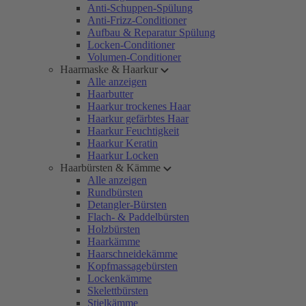
Anti-Schuppen-Spülung
Anti-Frizz-Conditioner
Aufbau & Reparatur Spülung
Locken-Conditioner
Volumen-Conditioner
Haarmaske & Haarkur
Alle anzeigen
Haarbutter
Haarkur trockenes Haar
Haarkur gefärbtes Haar
Haarkur Feuchtigkeit
Haarkur Keratin
Haarkur Locken
Haarbürsten & Kämme
Alle anzeigen
Rundbürsten
Detangler-Bürsten
Flach- & Paddelbürsten
Holzbürsten
Haarkämme
Haarschneidekämme
Kopfmassagebürsten
Lockenkämme
Skelettbürsten
Stielkämme