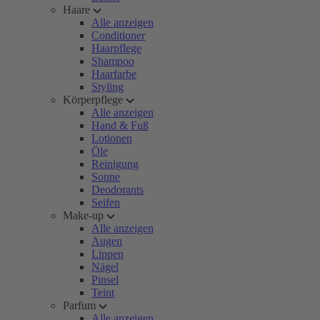
Haare
Alle anzeigen
Conditioner
Haarpflege
Shampoo
Haarfarbe
Styling
Körperpflege
Alle anzeigen
Hand & Fuß
Lotionen
Öle
Reinigung
Sonne
Deodorants
Seifen
Make-up
Alle anzeigen
Augen
Lippen
Nägel
Pinsel
Teint
Parfum
Alle anzeigen