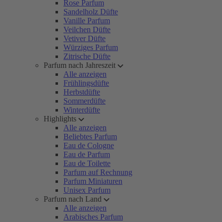
Rose Parfum
Sandelholz Düfte
Vanille Parfum
Veilchen Düfte
Vetiver Düfte
Würziges Parfum
Zitrische Düfte
Parfum nach Jahreszeit
Alle anzeigen
Frühlingsdüfte
Herbstdüfte
Sommerdüfte
Winterdüfte
Highlights
Alle anzeigen
Beliebtes Parfum
Eau de Cologne
Eau de Parfum
Eau de Toilette
Parfum auf Rechnung
Parfum Miniaturen
Unisex Parfum
Parfum nach Land
Alle anzeigen
Arabisches Parfum