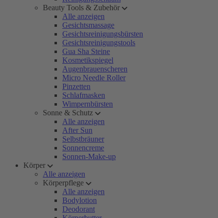
Beauty Tools & Zubehör
Alle anzeigen
Gesichtsmassage
Gesichtsreinigungsbürsten
Gesichtsreinigungstools
Gua Sha Steine
Kosmetikspiegel
Augenbrauenscheren
Micro Needle Roller
Pinzetten
Schlafmasken
Wimpernbürsten
Sonne & Schutz
Alle anzeigen
After Sun
Selbstbräuner
Sonnencreme
Sonnen-Make-up
Körper
Alle anzeigen
Körperpflege
Alle anzeigen
Bodylotion
Deodorant
Körperbutter