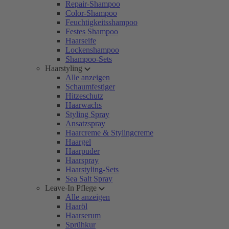
Repair-Shampoo
Color-Shampoo
Feuchtigkeitsshampoo
Festes Shampoo
Haarseife
Lockenshampoo
Shampoo-Sets
Haarstyling
Alle anzeigen
Schaumfestiger
Hitzeschutz
Haarwachs
Styling Spray
Ansatzspray
Haarcreme & Stylingcreme
Haargel
Haarpuder
Haarspray
Haarstyling-Sets
Sea Salt Spray
Leave-In Pflege
Alle anzeigen
Haaröl
Haarserum
Sprühkur