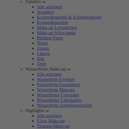
Zubehör
Alle anzeigen
Anspitzer
Kosmetikspiegel & Schminkspiegel
Kosmetiktaschen
Make-up Leerpaletten
Make-up Schwämme
Blotting Paper
Nägel
Augen
Lippen
Sets
Teint
Wasserfestes Make-up
Alle anzeigen
Wasserfeste Eyeliner
Wasserfeste Foundation
Wasserfeste Mascara
Wasserfester Concealer
Wasserfester Lidschatten
Wasserfeste Augenbrauenstifte
Highlights
Alle anzeigen
Glow Make-up
Veganes Make-up