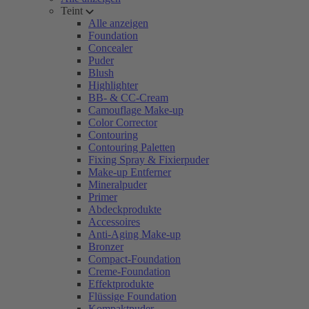
Teint
Alle anzeigen
Foundation
Concealer
Puder
Blush
Highlighter
BB- & CC-Cream
Camouflage Make-up
Color Corrector
Contouring
Contouring Paletten
Fixing Spray & Fixierpuder
Make-up Entferner
Mineralpuder
Primer
Abdeckprodukte
Accessoires
Anti-Aging Make-up
Bronzer
Compact-Foundation
Creme-Foundation
Effektprodukte
Flüssige Foundation
Kompaktpuder