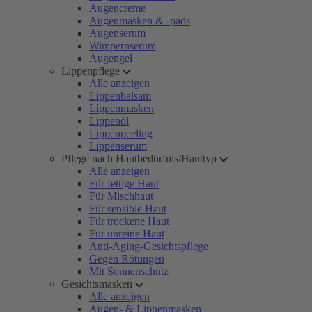
Augencreme
Augenmasken & -pads
Augenserum
Wimpernserum
Augengel
Lippenpflege
Alle anzeigen
Lippenbalsam
Lippenmasken
Lippenöl
Lippenpeeling
Lippenserum
Pflege nach Hautbedürfnis/Hauttyp
Alle anzeigen
Für fettige Haut
Für Mischhaut
Für sensible Haut
Für trockene Haut
Für unreine Haut
Anti-Aging-Gesichtspflege
Gegen Rötungen
Mit Sonnenschutz
Gesichtsmasken
Alle anzeigen
Augen- & Lippenmasken