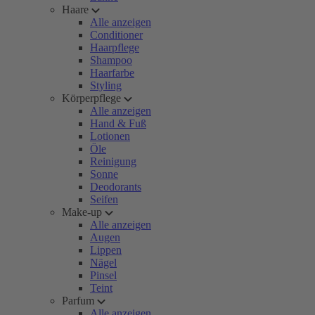
Haare
Alle anzeigen
Conditioner
Haarpflege
Shampoo
Haarfarbe
Styling
Körperpflege
Alle anzeigen
Hand & Fuß
Lotionen
Öle
Reinigung
Sonne
Deodorants
Seifen
Make-up
Alle anzeigen
Augen
Lippen
Nägel
Pinsel
Teint
Parfum
Alle anzeigen