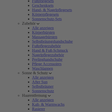
Fußpflegesets
Geschenksets
Hand- & Nagelpflegesets
Körperpflegesets
Sonnenschutz-Sets
Zubehör
Alle anzeigen
Körperbürsten
Massagebürsten
Selbstbräungshandschuhe
Fußpflegezubehör
Hand & Fuß-Schmuck
Nagelpflegezubehör
Peelinghandschuhe
Pflege Accessoires
Waschlappen
Sonne & Schutz
Alle anzeigen
After Sun
Selbstbräuner
Sonnenschutz
Haarentfernung
Alle anzeigen
Kalt- & Warmwachs
Rasierer