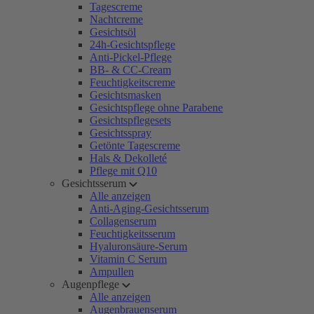
Tagescreme
Nachtcreme
Gesichtsöl
24h-Gesichtspflege
Anti-Pickel-Pflege
BB- & CC-Cream
Feuchtigkeitscreme
Gesichtsmasken
Gesichtspflege ohne Parabene
Gesichtspflegesets
Gesichtsspray
Getönte Tagescreme
Hals & Dekolleté
Pflege mit Q10
Gesichtsserum
Alle anzeigen
Anti-Aging-Gesichtsserum
Collagenserum
Feuchtigkeitsserum
Hyaluronsäure-Serum
Vitamin C Serum
Ampullen
Augenpflege
Alle anzeigen
Augenbrauenserum