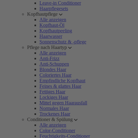
Leave-in Conditioner
Haarpflegesets
Kopfhautpflege
Alle anzeigen
Kopfhaut-Öl
Kopfhautpeeling
Haarwasser
Sonnenschutz & -pflege
Pflege nach Haartyp
Alle anzeigen
Anti-Frizz
Anti-Schuppen
Blondes Haar
Coloriertes Haar
Empfindliche Kopfhaut
Feines & glattes Haar
Fettiges Haar
Lockiges Haar
Mittel gegen Haarausfall
Normales Haar
Trockenes Haar
Conditioner & Spülung
Alle anzeigen
Color-Conditioner
Feuchtigkeits-Conditioner