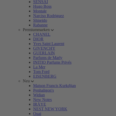
SENSAI
Hugo Boss
Montale
Narciso Rodriguez
Shiseido
Rabanne
Premiummarken
CHANEL
DIOR
Yves Saint Laurent
GIVENCHY
GUERLAIN
Parfums de Marly
INITIO Parfums Privés
La Mer
Tom Ford
EISENBERG
Neu
Maison Francis Kurkdjian
Penhaligon's
Widian
New Notes
IRÄYE
NEST NEW YORK
Ouai