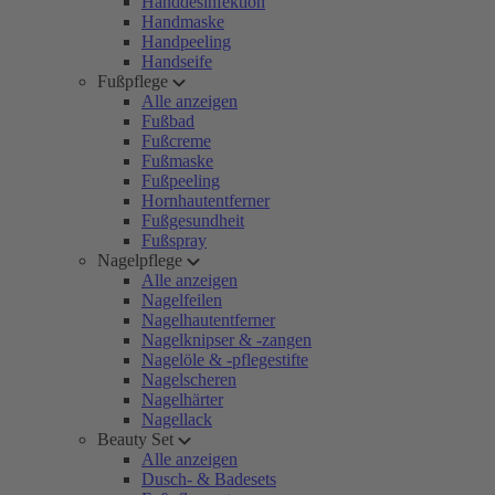
Handdesinfektion
Handmaske
Handpeeling
Handseife
Fußpflege
Alle anzeigen
Fußbad
Fußcreme
Fußmaske
Fußpeeling
Hornhautentferner
Fußgesundheit
Fußspray
Nagelpflege
Alle anzeigen
Nagelfeilen
Nagelhautentferner
Nagelknipser & -zangen
Nagelöle & -pflegestifte
Nagelscheren
Nagelhärter
Nagellack
Beauty Set
Alle anzeigen
Dusch- & Badesets