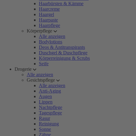
Haarbürsten & Kämme
Haarcreme
Haargel
Haarpaste
Haarpflege
Körperpflege
Alle anzeigen
Bodylotions
Deos & Antitranspirants
Duschgel & Duschpflege
Körperreinigung & Scrubs
Seife
Drogerie
Alle anzeigen
Gesichtspflege
Alle anzeigen
Anti-Aging
Augen
Lippen
Nachtpflege
Tagespflege
Rasur
Reinigung
Sonne
Zähne