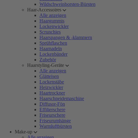
Wildschweinborsten-Bürsten
Haar-Accessoires
Alle anzeigen
Haargummis
Lockenwickler
Scrunchies
Haarspangen & -klammern
Sprühflaschen
Haarnadeln
Lockenbänder
Zubehör
Haarstyling-Geräte
Alle anzeigen
Glätteisen
Lockenstäbe
Heizwickler
Haartrockner
Haarschneidemaschine
Diffusor-Fön
Effilierschere
Friseurschere
Friseurumhänge
Warmluftbürsten
Make-up
Alle anzeigen