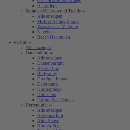
Gesicht & Körperpflege
Haarpflege
Sommer-Make-up und Trends
Alle anzeigen
Mists & Setting Sprays
Wasserfestes Make-up
Nagellack
Beach Hair stylen
Parfum
Alle anzeigen
Damendüfte
Alle anzeigen
Damenparfum
Haarparfum
Bodyspray
Duschgel Frauen
Deodorants
Körperpflege
Duftseifen
Parfum Sets Damen
Herrendüfte
Alle anzeigen
Herrenparfum
After Shave
Körperpflege