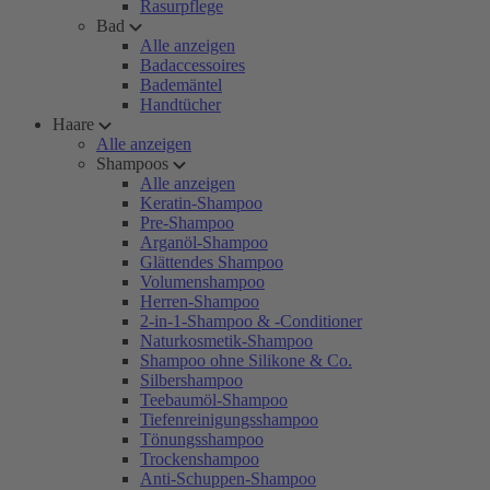
Rasurpflege
Bad
Alle anzeigen
Badaccessoires
Bademäntel
Handtücher
Haare
Alle anzeigen
Shampoos
Alle anzeigen
Keratin-Shampoo
Pre-Shampoo
Arganöl-Shampoo
Glättendes Shampoo
Volumenshampoo
Herren-Shampoo
2-in-1-Shampoo & -Conditioner
Naturkosmetik-Shampoo
Shampoo ohne Silikone & Co.
Silbershampoo
Teebaumöl-Shampoo
Tiefenreinigungsshampoo
Tönungsshampoo
Trockenshampoo
Anti-Schuppen-Shampoo