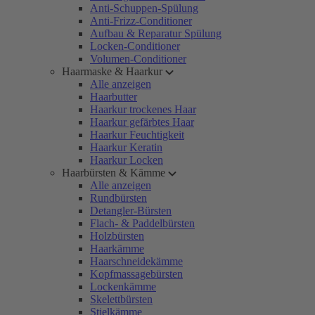
Anti-Schuppen-Spülung
Anti-Frizz-Conditioner
Aufbau & Reparatur Spülung
Locken-Conditioner
Volumen-Conditioner
Haarmaske & Haarkur
Alle anzeigen
Haarbutter
Haarkur trockenes Haar
Haarkur gefärbtes Haar
Haarkur Feuchtigkeit
Haarkur Keratin
Haarkur Locken
Haarbürsten & Kämme
Alle anzeigen
Rundbürsten
Detangler-Bürsten
Flach- & Paddelbürsten
Holzbürsten
Haarkämme
Haarschneidekämme
Kopfmassagebürsten
Lockenkämme
Skelettbürsten
Stielkämme