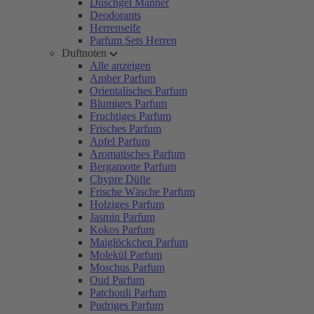
Duschgel Männer
Deodorants
Herrenseife
Parfum Sets Herren
Duftnoten
Alle anzeigen
Amber Parfum
Orientalisches Parfum
Blumiges Parfum
Fruchtiges Parfum
Frisches Parfum
Apfel Parfum
Aromatisches Parfum
Bergamotte Parfum
Chypre Düfte
Frische Wäsche Parfum
Holziges Parfum
Jasmin Parfum
Kokos Parfum
Maiglöckchen Parfum
Molekül Parfum
Moschus Parfum
Oud Parfum
Patchouli Parfum
Pudriges Parfum