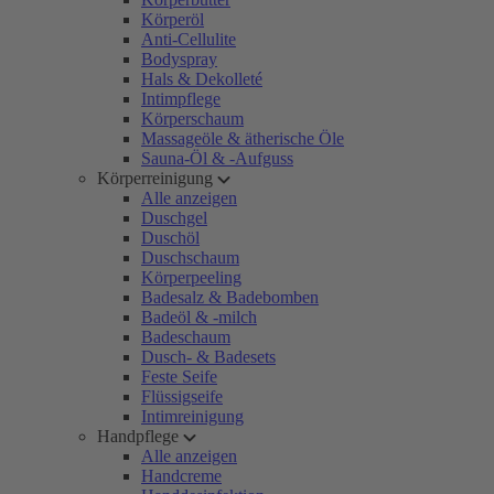
Körperöl
Anti-Cellulite
Bodyspray
Hals & Dekolleté
Intimpflege
Körperschaum
Massageöle & ätherische Öle
Sauna-Öl & -Aufguss
Körperreinigung
Alle anzeigen
Duschgel
Duschöl
Duschschaum
Körperpeeling
Badesalz & Badebomben
Badeöl & -milch
Badeschaum
Dusch- & Badesets
Feste Seife
Flüssigseife
Intimreinigung
Handpflege
Alle anzeigen
Handcreme