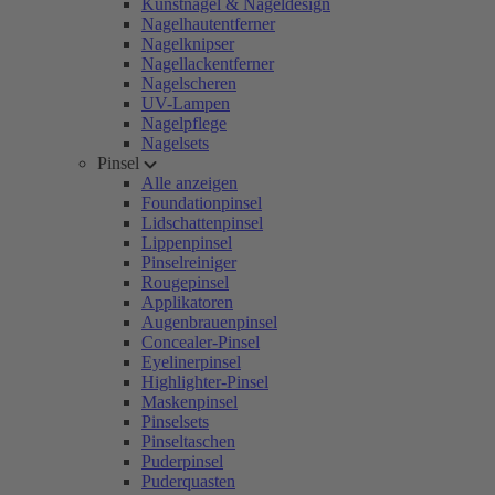
Kunstnägel & Nageldesign
Nagelhautentferner
Nagelknipser
Nagellackentferner
Nagelscheren
UV-Lampen
Nagelpflege
Nagelsets
Pinsel
Alle anzeigen
Foundationpinsel
Lidschattenpinsel
Lippenpinsel
Pinselreiniger
Rougepinsel
Applikatoren
Augenbrauenpinsel
Concealer-Pinsel
Eyelinerpinsel
Highlighter-Pinsel
Maskenpinsel
Pinselsets
Pinseltaschen
Puderpinsel
Puderquasten