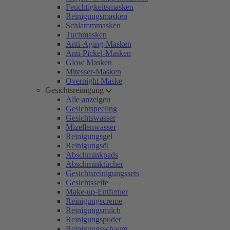
Feuchtigkeitsmasken
Reinigungsmasken
Schlammmasken
Tuchmasken
Anti-Aging-Masken
Anti-Pickel-Masken
Glow Masken
Mitesser-Masken
Overnight Maske
Gesichtsreinigung
Alle anzeigen
Gesichtspeeling
Gesichtswasser
Mizellenwasser
Reinigungsgel
Reinigungsöl
Abschminkpads
Abschminktücher
Gesichtsreinigungssets
Gesichtsseife
Make-up-Entferner
Reinigungscreme
Reinigungsmilch
Reinigungspuder
Reinigungsschaum