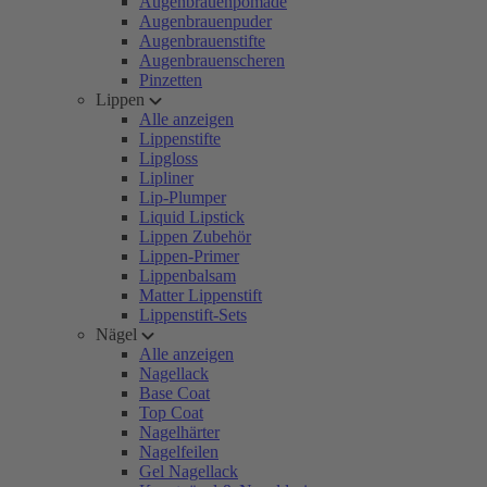
Augenbrauenpomade
Augenbrauenpuder
Augenbrauenstifte
Augenbrauenscheren
Pinzetten
Lippen
Alle anzeigen
Lippenstifte
Lipgloss
Lipliner
Lip-Plumper
Liquid Lipstick
Lippen Zubehör
Lippen-Primer
Lippenbalsam
Matter Lippenstift
Lippenstift-Sets
Nägel
Alle anzeigen
Nagellack
Base Coat
Top Coat
Nagelhärter
Nagelfeilen
Gel Nagellack