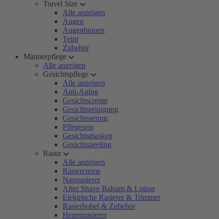
Travel Size
Alle anzeigen
Augen
Augenbrauen
Teint
Zubehör
Männerpflege
Alle anzeigen
Gesichtspflege
Alle anzeigen
Anti-Aging
Gesichtscreme
Gesichtsreinigung
Gesichtsserum
Pflegesets
Gesichtsmasken
Gesichtspeeling
Rasur
Alle anzeigen
Rasiercreme
Nassrasierer
After Shave Balsam & Lotion
Elektrische Rasierer & Trimmer
Rasierhobel & Zubehör
Herrenrasierer