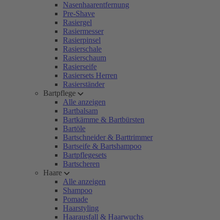
Nasenhaarentfernung
Pre-Shave
Rasiergel
Rasiermesser
Rasierpinsel
Rasierschale
Rasierschaum
Rasierseife
Rasiersets Herren
Rasierständer
Bartpflege
Alle anzeigen
Bartbalsam
Bartkämme & Bartbürsten
Bartöle
Bartschneider & Barttrimmer
Bartseife & Bartshampoo
Bartpflegesets
Bartscheren
Haare
Alle anzeigen
Shampoo
Pomade
Haarstyling
Haarausfall & Haarwuchs