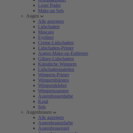
Loser Puder
Make-up Sets
Augen
Alle anzeigen
Lidschatten
Mascara
Eyeliner
Creme-Lidschatten
Lidschatten-Primer
Augen-Make-up-Entferner
Glitzer-Lidschatten
Künstliche Wimpern
Lidschattenpaletten
Wimpern-Primer
Wimpernbürsten
Wimpernkleber
Wimpernzangen
Augenbrauenfarbe
Kajal
Sets
Augenbrauen
Alle anzeigen
Augenbrauenfarbe
Augenbrauengel