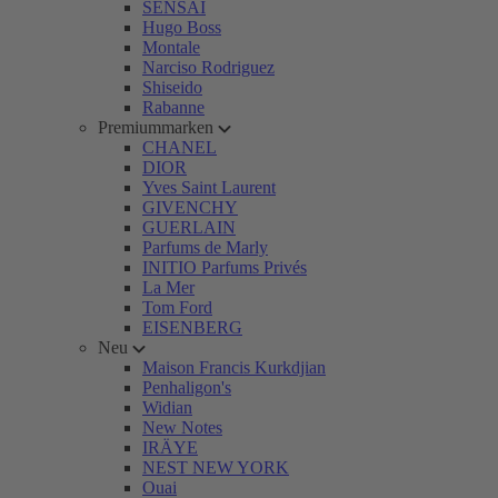
SENSAI
Hugo Boss
Montale
Narciso Rodriguez
Shiseido
Rabanne
Premiummarken
CHANEL
DIOR
Yves Saint Laurent
GIVENCHY
GUERLAIN
Parfums de Marly
INITIO Parfums Privés
La Mer
Tom Ford
EISENBERG
Neu
Maison Francis Kurkdjian
Penhaligon's
Widian
New Notes
IRÄYE
NEST NEW YORK
Ouai