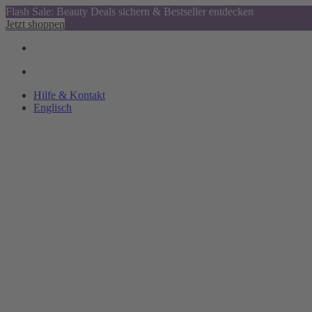
Flash Sale: Beauty Deals sichern & Bestseller entdecken
Jetzt shoppen
Hilfe & Kontakt
Englisch