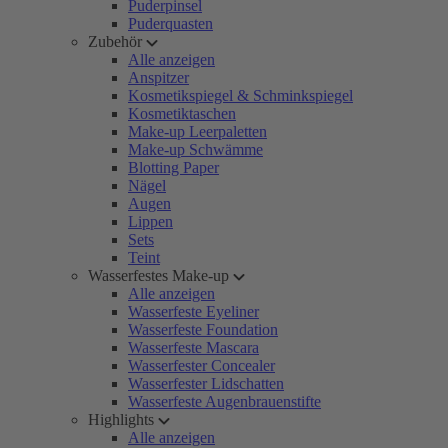
Puderpinsel
Puderquasten
Zubehör
Alle anzeigen
Anspitzer
Kosmetikspiegel & Schminkspiegel
Kosmetiktaschen
Make-up Leerpaletten
Make-up Schwämme
Blotting Paper
Nägel
Augen
Lippen
Sets
Teint
Wasserfestes Make-up
Alle anzeigen
Wasserfeste Eyeliner
Wasserfeste Foundation
Wasserfeste Mascara
Wasserfester Concealer
Wasserfester Lidschatten
Wasserfeste Augenbrauenstifte
Highlights
Alle anzeigen