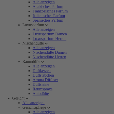
Alle anzeigen
Arabisches Parfum
Französisches Parfum
Italienisches Parfum
Spanisches Parfum
Luxusparfum
Alle anzeigen
Luxusparfum Damen
Luxusparfum Herren
Nischendüfte
Alle anzeigen
Nischendüfte Damen
Nischendüfte Herren
Raumdüfte
Alle anzeigen
Duftkerzen
Duftstäbchen
Aroma Diffuser
Duftsteine
Raumsprays
Autodüfte
Gesicht
Alle anzeigen
Gesichtspflege
Alle anzeigen