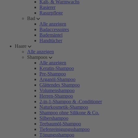
Kalt- & Warmwachs
Rasierer
Rasurpflege
Bad
Alle anzeigen
Badaccessoires
Bademäntel
Handtücher
Haare
Alle anzeigen
Shampoos
Alle anzeigen
Keratin-Shampoo
Pre-Shampoo
Arganöl-Shampoo
Glättendes Shampoo
Volumenshampoo
Herren-Shampoo
2-in-1-Shampoo & -Conditioner
Naturkosmetik-Shampoo
Shampoo ohne Silikone & Co.
Silbershampoo
Teebaumöl-Shampoo
Tiefenreinigungsshampoo
Tönungsshampoo