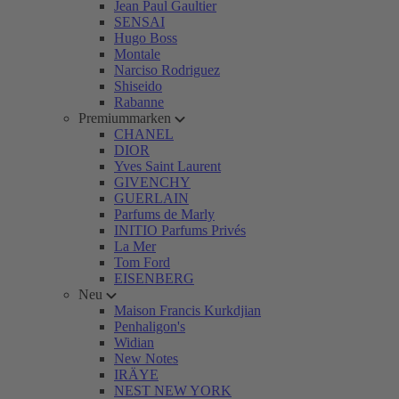
Jean Paul Gaultier
SENSAI
Hugo Boss
Montale
Narciso Rodriguez
Shiseido
Rabanne
Premiummarken
CHANEL
DIOR
Yves Saint Laurent
GIVENCHY
GUERLAIN
Parfums de Marly
INITIO Parfums Privés
La Mer
Tom Ford
EISENBERG
Neu
Maison Francis Kurkdjian
Penhaligon's
Widian
New Notes
IRÄYE
NEST NEW YORK