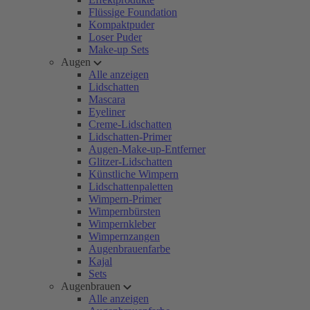
Flüssige Foundation
Kompaktpuder
Loser Puder
Make-up Sets
Augen
Alle anzeigen
Lidschatten
Mascara
Eyeliner
Creme-Lidschatten
Lidschatten-Primer
Augen-Make-up-Entferner
Glitzer-Lidschatten
Künstliche Wimpern
Lidschattenpaletten
Wimpern-Primer
Wimpernbürsten
Wimpernkleber
Wimpernzangen
Augenbrauenfarbe
Kajal
Sets
Augenbrauen
Alle anzeigen