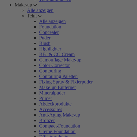
Make-up
Alle anzeigen
Teint
Alle anzeigen
Foundation
Concealer
Puder
Blush
Highlighter
BB- & CC-Cream
Camouflage Make-up
Color Corrector
Contouring
Contouring Paletten
Fixing Spray & Fixierpuder
Make-up Entferner
Mineralpuder
Primer
Abdeckprodukte
Accessoires
Anti-Aging Make-up
Bronzer
Compact-Foundation
Creme-Foundation
Effektprodukte