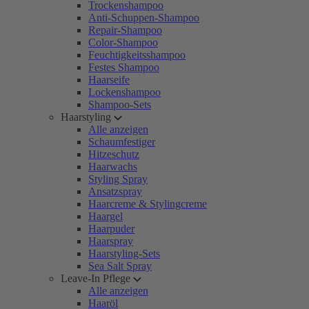
Trockenshampoo
Anti-Schuppen-Shampoo
Repair-Shampoo
Color-Shampoo
Feuchtigkeitsshampoo
Festes Shampoo
Haarseife
Lockenshampoo
Shampoo-Sets
Haarstyling
Alle anzeigen
Schaumfestiger
Hitzeschutz
Haarwachs
Styling Spray
Ansatzspray
Haarcreme & Stylingcreme
Haargel
Haarpuder
Haarspray
Haarstyling-Sets
Sea Salt Spray
Leave-In Pflege
Alle anzeigen
Haaröl