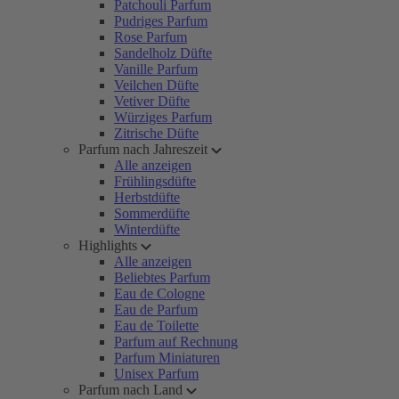
Patchouli Parfum
Pudriges Parfum
Rose Parfum
Sandelholz Düfte
Vanille Parfum
Veilchen Düfte
Vetiver Düfte
Würziges Parfum
Zitrische Düfte
Parfum nach Jahreszeit
Alle anzeigen
Frühlingsdüfte
Herbstdüfte
Sommerdüfte
Winterdüfte
Highlights
Alle anzeigen
Beliebtes Parfum
Eau de Cologne
Eau de Parfum
Eau de Toilette
Parfum auf Rechnung
Parfum Miniaturen
Unisex Parfum
Parfum nach Land