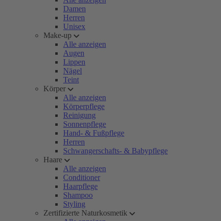
Damen
Herren
Unisex
Make-up
Alle anzeigen
Augen
Lippen
Nägel
Teint
Körper
Alle anzeigen
Körperpflege
Reinigung
Sonnenpflege
Hand- & Fußpflege
Herren
Schwangerschafts- & Babypflege
Haare
Alle anzeigen
Conditioner
Haarpflege
Shampoo
Styling
Zertifizierte Naturkosmetik