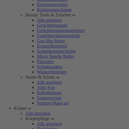
Reinigungspuder
Reinigungsschaum
Beauty Tools & Zubehör
Alle anzeigen
Gesichtsmassage
Gesichtsreinigungsbürsten
Gesichtsreinigungstools
Gua Sha Steine
Kosmetikspiegel
Augenbrauenscheren
Micro Needle Roller
Pinzetten
Schlafmasken
Wimpernbürsten
Sonne & Schutz
Alle anzeigen
After Sun
Selbstbräuner
Sonnencreme
Sonnen-Make-up
Körper
Alle anzeigen
Körperpflege
Alle anzeigen
Bodylotion