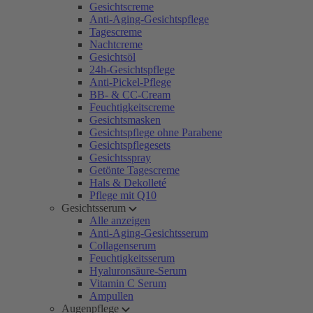
Gesichtscreme
Anti-Aging-Gesichtspflege
Tagescreme
Nachtcreme
Gesichtsöl
24h-Gesichtspflege
Anti-Pickel-Pflege
BB- & CC-Cream
Feuchtigkeitscreme
Gesichtsmasken
Gesichtspflege ohne Parabene
Gesichtspflegesets
Gesichtsspray
Getönte Tagescreme
Hals & Dekolleté
Pflege mit Q10
Gesichtsserum
Alle anzeigen
Anti-Aging-Gesichtsserum
Collagenserum
Feuchtigkeitsserum
Hyaluronsäure-Serum
Vitamin C Serum
Ampullen
Augenpflege