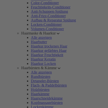
Color-Conditioner
Feuchtigkeits-Conditioner
Anti-Schuppen-Spülung
Anti-Frizz-Conditioner
Aufbau & Reparatur Spülung
Locken-Conditioner
Volumen-Conditioner
Haarmaske & Haarkur
Alle anzeigen
Haarbutter
Haarkur trockenes Haar
Haarkur gefärbtes Haar
Haarkur Feuchtigkeit
Haarkur Keratin
Haarkur Locken
Haarbürsten & Kämme
Alle anzeigen
Rundbürsten
Detangler-Bürsten
Flach- & Paddelbürsten
Holzbürsten
Haarkämme
Haarschneidekämme
Kopfmassagebürsten
Lockenkämme