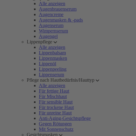
Alle anzeigen
Augenbrauenserum
Augencreme
Augenmasken & -pads
Augenserum
Wimpernserum
Augengel
Lippenpflege
Alle anzeigen
Lippenbalsam
Lippenmasken
Lippenöl
Lippenpeeling
Lippenserum
Pflege nach Hautbedürfnis/Hauttyp
Alle anzeigen
Für fettige Haut
Für Mischhaut
Für sensible Haut
Für trockene Haut
Für unreine Haut
Anti-Aging-Gesichtspflege
Gegen Rötungen
Mit Sonnenschutz
Gesichtsmasken