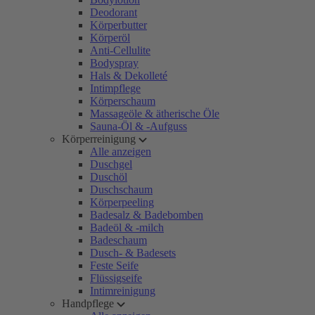
Deodorant
Körperbutter
Körperöl
Anti-Cellulite
Bodyspray
Hals & Dekolleté
Intimpflege
Körperschaum
Massageöle & ätherische Öle
Sauna-Öl & -Aufguss
Körperreinigung
Alle anzeigen
Duschgel
Duschöl
Duschschaum
Körperpeeling
Badesalz & Badebomben
Badeöl & -milch
Badeschaum
Dusch- & Badesets
Feste Seife
Flüssigseife
Intimreinigung
Handpflege