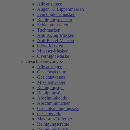
Alle anzeigen
Augen- & Lippenmasken
Feuchtigkeitsmasken
Reinigungsmasken
Schlammmasken
Tuchmasken
Anti-Aging-Masken
Anti-Pickel-Masken
Glow Masken
Mitesser-Masken
Overnight Maske
Gesichtsreinigung
Alle anzeigen
Gesichtspeeling
Gesichtswasser
Mizellenwasser
Reinigungsgel
Reinigungsöl
Abschminkpads
Abschminktücher
Gesichtsreinigungssets
Gesichtsseife
Make-up-Entferner
Reinigungscreme
Reinigungsmilch