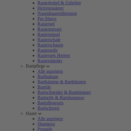
Rasierhobel & Zubehör
Herrenrasierer
Nasenhaarentfernung
Pre-Shave
Rasiergel
Rasiermesser
Rasierpinsel
Rasierschale
Rasierschaum
Rasierseife
Rasiersets Herren
Rasierständer
Bartpflege
Alle anzeigen
Bartbalsam
Bartkämme & Bartbürsten
Bartöle
Bartschneider & Barttrimmer
Bartseife & Bartshampoo
Bartpflegesets
Bartscheren
Haare
Alle anzeigen
Shampoo
Pomade