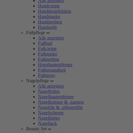
Alle anzeigen
Handcreme
Handdesinfektion
Handmaske
Handpeeling
Handseife
Fußpflege
Alle anzeigen
Fußbad
Fußcreme
Fußmaske
Fußpeeling
Hornhautentferner
Fußgesundheit
Fußspray
Nagelpflege
Alle anzeigen
Nagelfeilen
Nagelhautentferner
Nagelknipser & -zangen
Nagelöle & -pflegestifte
Nagelscheren
Nagelhärter
Nagellack
Beauty Set