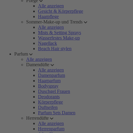
Pflege
Alle anzeigen
Gesicht & Körperpflege
Haarpflege
Sommer-Make-up und Trends
Alle anzeigen
Mists & Setting Sprays
Wasserfestes Make-up
Nagellack
Beach Hair stylen
Parfum
Alle anzeigen
Damendüfte
Alle anzeigen
Damenparfum
Haarparfum
Bodyspray
Duschgel Frauen
Deodorants
Körperpflege
Duftseifen
Parfum Sets Damen
Herrendüfte
Alle anzeigen
Herrenparfum