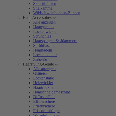
Skelettbürsten
Stielkämme
Wildschweinborsten-Bürsten
Haar-Accessoires
Alle anzeigen
Haargummis
Lockenwickler
Scrunchies
Haarspangen & -klammern
Sprühflaschen
Haarnadeln
Lockenbänder
Zubehör
Haarstyling-Geräte
Alle anzeigen
Glätteisen
Lockenstäbe
Heizwickler
Haartrockner
Haarschneidemaschine
Diffusor-Fön
Effilierschere
Friseurschere
Friseurumhänge
Warmluftbürsten