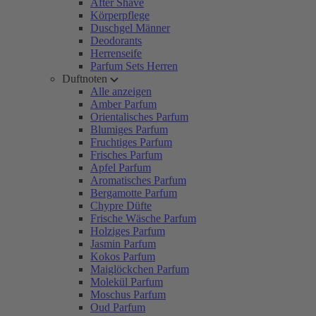
After Shave
Körperpflege
Duschgel Männer
Deodorants
Herrenseife
Parfum Sets Herren
Duftnoten
Alle anzeigen
Amber Parfum
Orientalisches Parfum
Blumiges Parfum
Fruchtiges Parfum
Frisches Parfum
Apfel Parfum
Aromatisches Parfum
Bergamotte Parfum
Chypre Düfte
Frische Wäsche Parfum
Holziges Parfum
Jasmin Parfum
Kokos Parfum
Maiglöckchen Parfum
Molekül Parfum
Moschus Parfum
Oud Parfum