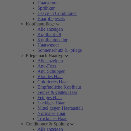
Haarserum
Sprühkur
Leave-in Conditioner
Haarpflegesets
Kopfhautpflege
Alle anzeigen
Kopfhaut-Öl
Kopfhautpeeling
Haarwasser
Sonnenschutz & -pflege
Pflege nach Haartyp
Alle anzeigen
Anti-Frizz
Anti-Schuppen
Blondes Haar
Coloriertes Haar
Empfindliche Kopfhaut
Feines & glattes Haar
Fettiges Haar
Lockiges Haar
Mittel gegen Haarausfall
Normales Haar
Trockenes Haar
Conditioner & Spülung
Alle anzeigen