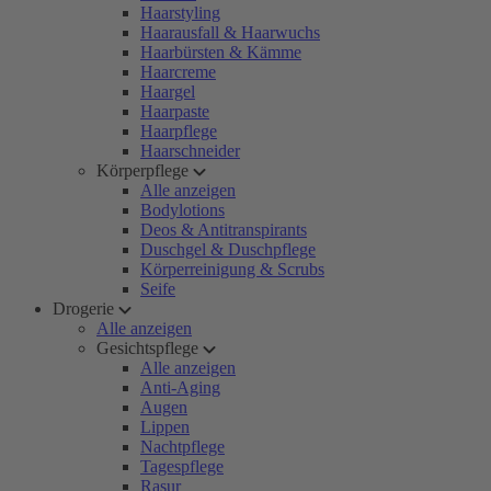
Haarstyling
Haarausfall & Haarwuchs
Haarbürsten & Kämme
Haarcreme
Haargel
Haarpaste
Haarpflege
Haarschneider
Körperpflege
Alle anzeigen
Bodylotions
Deos & Antitranspirants
Duschgel & Duschpflege
Körperreinigung & Scrubs
Seife
Drogerie
Alle anzeigen
Gesichtspflege
Alle anzeigen
Anti-Aging
Augen
Lippen
Nachtpflege
Tagespflege
Rasur