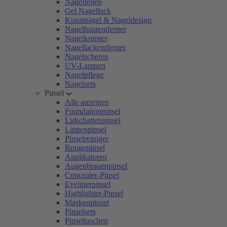
Nagelfeilen
Gel Nagellack
Kunstnägel & Nageldesign
Nagelhautentferner
Nagelknipser
Nagellackentferner
Nagelscheren
UV-Lampen
Nagelpflege
Nagelsets
Pinsel
Alle anzeigen
Foundationpinsel
Lidschattenpinsel
Lippenpinsel
Pinselreiniger
Rougepinsel
Applikatoren
Augenbrauenpinsel
Concealer-Pinsel
Eyelinerpinsel
Highlighter-Pinsel
Maskenpinsel
Pinselsets
Pinseltaschen