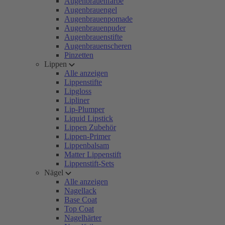
Augenbrauenfarbe
Augenbrauengel
Augenbrauenpomade
Augenbrauenpuder
Augenbrauenstifte
Augenbrauenscheren
Pinzetten
Lippen
Alle anzeigen
Lippenstifte
Lipgloss
Lipliner
Lip-Plumper
Liquid Lipstick
Lippen Zubehör
Lippen-Primer
Lippenbalsam
Matter Lippenstift
Lippenstift-Sets
Nägel
Alle anzeigen
Nagellack
Base Coat
Top Coat
Nagelhärter