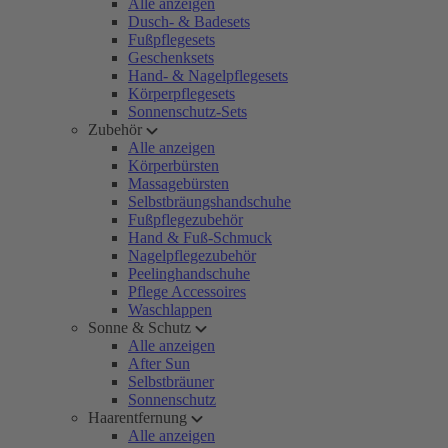
Alle anzeigen
Dusch- & Badesets
Fußpflegesets
Geschenksets
Hand- & Nagelpflegesets
Körperpflegesets
Sonnenschutz-Sets
Zubehör
Alle anzeigen
Körperbürsten
Massagebürsten
Selbstbräungshandschuhe
Fußpflegezubehör
Hand & Fuß-Schmuck
Nagelpflegezubehör
Peelinghandschuhe
Pflege Accessoires
Waschlappen
Sonne & Schutz
Alle anzeigen
After Sun
Selbstbräuner
Sonnenschutz
Haarentfernung
Alle anzeigen