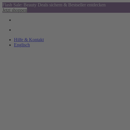
Flash Sale: Beauty Deals sichern & Bestseller entdecken
Jetzt shoppen
Hilfe & Kontakt
Englisch