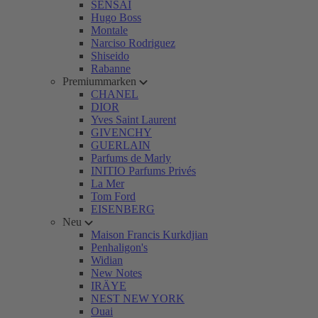
SENSAI
Hugo Boss
Montale
Narciso Rodriguez
Shiseido
Rabanne
Premiummarken
CHANEL
DIOR
Yves Saint Laurent
GIVENCHY
GUERLAIN
Parfums de Marly
INITIO Parfums Privés
La Mer
Tom Ford
EISENBERG
Neu
Maison Francis Kurkdjian
Penhaligon's
Widian
New Notes
IRÄYE
NEST NEW YORK
Ouai