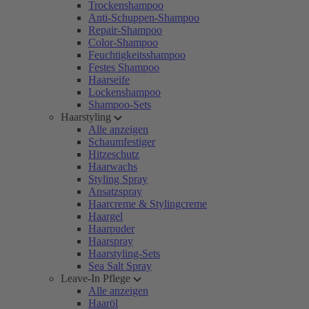
Trockenshampoo
Anti-Schuppen-Shampoo
Repair-Shampoo
Color-Shampoo
Feuchtigkeitsshampoo
Festes Shampoo
Haarseife
Lockenshampoo
Shampoo-Sets
Haarstyling
Alle anzeigen
Schaumfestiger
Hitzeschutz
Haarwachs
Styling Spray
Ansatzspray
Haarcreme & Stylingcreme
Haargel
Haarpuder
Haarspray
Haarstyling-Sets
Sea Salt Spray
Leave-In Pflege
Alle anzeigen
Haaröl