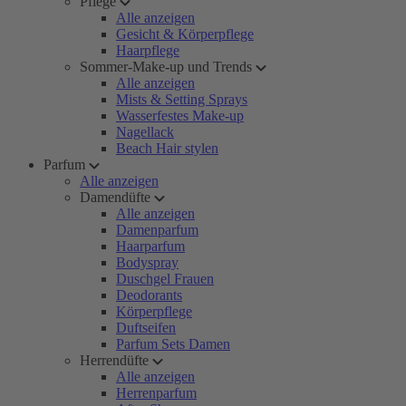
Pflege
Alle anzeigen
Gesicht & Körperpflege
Haarpflege
Sommer-Make-up und Trends
Alle anzeigen
Mists & Setting Sprays
Wasserfestes Make-up
Nagellack
Beach Hair stylen
Parfum
Alle anzeigen
Damendüfte
Alle anzeigen
Damenparfum
Haarparfum
Bodyspray
Duschgel Frauen
Deodorants
Körperpflege
Duftseifen
Parfum Sets Damen
Herrendüfte
Alle anzeigen
Herrenparfum