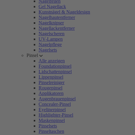
Nagelfeilen
Gel Nagellack
Kunstnägel & Nageldesign
Nagelhautentferner
Nagelknipser
Nagellackentferner
Nagelscheren
UV-Lampen
Nagelpflege
Nagelsets
Pinsel
Alle anzeigen
Foundationpinsel
Lidschattenpinsel
Lippenpinsel
Pinselreiniger
Rougepinsel
Applikatoren
Augenbrauenpinsel
Concealer-Pinsel
Eyelinerpinsel
Highlighter-Pinsel
Maskenpinsel
Pinselsets
Pinseltaschen