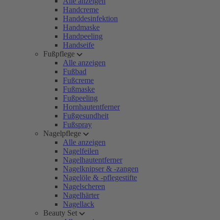
Alle anzeigen
Handcreme
Handdesinfektion
Handmaske
Handpeeling
Handseife
Fußpflege
Alle anzeigen
Fußbad
Fußcreme
Fußmaske
Fußpeeling
Hornhautentferner
Fußgesundheit
Fußspray
Nagelpflege
Alle anzeigen
Nagelfeilen
Nagelhautentferner
Nagelknipser & -zangen
Nagelöle & -pflegestifte
Nagelscheren
Nagelhärter
Nagellack
Beauty Set