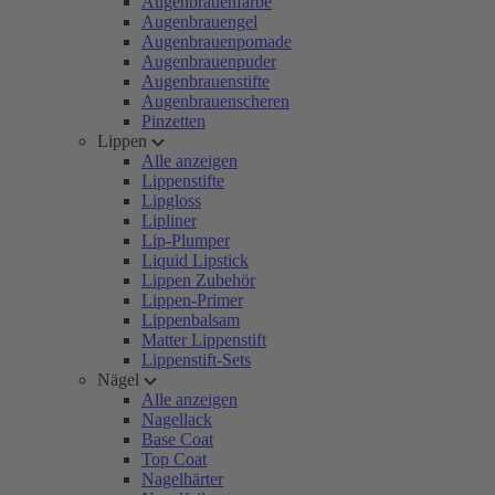
Augenbrauenfarbe
Augenbrauengel
Augenbrauenpomade
Augenbrauenpuder
Augenbrauenstifte
Augenbrauenscheren
Pinzetten
Lippen
Alle anzeigen
Lippenstifte
Lipgloss
Lipliner
Lip-Plumper
Liquid Lipstick
Lippen Zubehör
Lippen-Primer
Lippenbalsam
Matter Lippenstift
Lippenstift-Sets
Nägel
Alle anzeigen
Nagellack
Base Coat
Top Coat
Nagelhärter