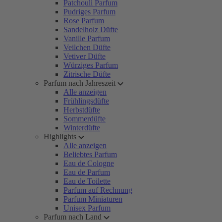
Patchouli Parfum
Pudriges Parfum
Rose Parfum
Sandelholz Düfte
Vanille Parfum
Veilchen Düfte
Vetiver Düfte
Würziges Parfum
Zitrische Düfte
Parfum nach Jahreszeit
Alle anzeigen
Frühlingsdüfte
Herbstdüfte
Sommerdüfte
Winterdüfte
Highlights
Alle anzeigen
Beliebtes Parfum
Eau de Cologne
Eau de Parfum
Eau de Toilette
Parfum auf Rechnung
Parfum Miniaturen
Unisex Parfum
Parfum nach Land