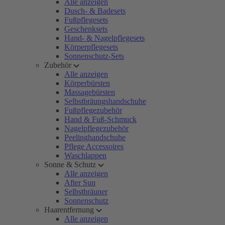
Alle anzeigen
Dusch- & Badesets
Fußpflegesets
Geschenksets
Hand- & Nagelpflegesets
Körperpflegesets
Sonnenschutz-Sets
Zubehör
Alle anzeigen
Körperbürsten
Massagebürsten
Selbstbräungshandschuhe
Fußpflegezubehör
Hand & Fuß-Schmuck
Nagelpflegezubehör
Peelinghandschuhe
Pflege Accessoires
Waschlappen
Sonne & Schutz
Alle anzeigen
After Sun
Selbstbräuner
Sonnenschutz
Haarentfernung
Alle anzeigen