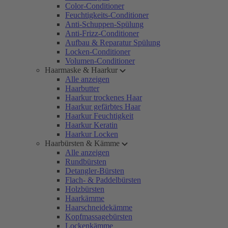
Color-Conditioner
Feuchtigkeits-Conditioner
Anti-Schuppen-Spülung
Anti-Frizz-Conditioner
Aufbau & Reparatur Spülung
Locken-Conditioner
Volumen-Conditioner
Haarmaske & Haarkur
Alle anzeigen
Haarbutter
Haarkur trockenes Haar
Haarkur gefärbtes Haar
Haarkur Feuchtigkeit
Haarkur Keratin
Haarkur Locken
Haarbürsten & Kämme
Alle anzeigen
Rundbürsten
Detangler-Bürsten
Flach- & Paddelbürsten
Holzbürsten
Haarkämme
Haarschneidekämme
Kopfmassagebürsten
Lockenkämme