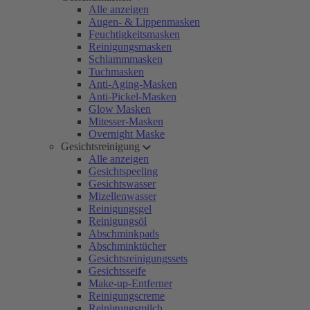
Alle anzeigen
Augen- & Lippenmasken
Feuchtigkeitsmasken
Reinigungsmasken
Schlammmasken
Tuchmasken
Anti-Aging-Masken
Anti-Pickel-Masken
Glow Masken
Mitesser-Masken
Overnight Maske
Gesichtsreinigung
Alle anzeigen
Gesichtspeeling
Gesichtswasser
Mizellenwasser
Reinigungsgel
Reinigungsöl
Abschminkpads
Abschminktücher
Gesichtsreinigungssets
Gesichtsseife
Make-up-Entferner
Reinigungscreme
Reinigungsmilch