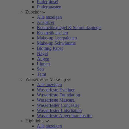
Puderpinsel
Puderquasten
Zubehör
Alle anzeigen
Anspitzer
Kosmetikspiegel & Schminkspiegel
Kosmetiktaschen
Make-up Leerpaletten
Make-up Schwämme
Blotting Paper
Nägel
Augen
Lippen
Sets
Teint
Wasserfestes Make-up
Alle anzeigen
Wasserfeste Eyeliner
Wasserfeste Foundation
Wasserfeste Mascara
Wasserfester Concealer
Wasserfester Lidschatten
Wasserfeste Augenbrauenstifte
Highlights
Alle anzeigen