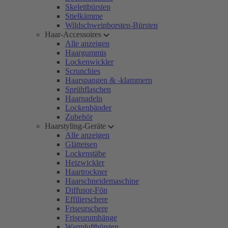
Skelettbürsten
Stielkämme
Wildschweinborsten-Bürsten
Haar-Accessoires
Alle anzeigen
Haargummis
Lockenwickler
Scrunchies
Haarspangen & -klammern
Sprühflaschen
Haarnadeln
Lockenbänder
Zubehör
Haarstyling-Geräte
Alle anzeigen
Glätteisen
Lockenstäbe
Heizwickler
Haartrockner
Haarschneidemaschine
Diffusor-Fön
Effilierschere
Friseurschere
Friseurumhänge
Warmluftbürsten