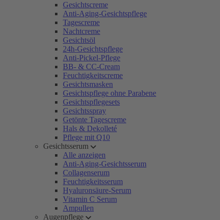
Gesichtscreme
Anti-Aging-Gesichtspflege
Tagescreme
Nachtcreme
Gesichtsöl
24h-Gesichtspflege
Anti-Pickel-Pflege
BB- & CC-Cream
Feuchtigkeitscreme
Gesichtsmasken
Gesichtspflege ohne Parabene
Gesichtspflegesets
Gesichtsspray
Getönte Tagescreme
Hals & Dekolleté
Pflege mit Q10
Gesichtsserum
Alle anzeigen
Anti-Aging-Gesichtsserum
Collagenserum
Feuchtigkeitsserum
Hyaluronsäure-Serum
Vitamin C Serum
Ampullen
Augenpflege