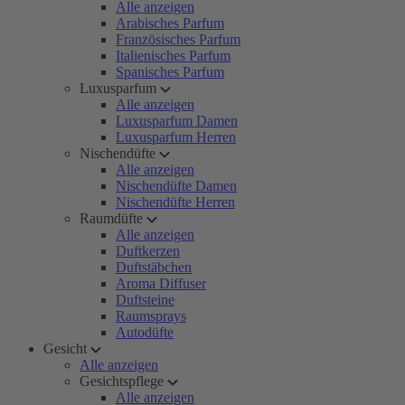
Alle anzeigen
Arabisches Parfum
Französisches Parfum
Italienisches Parfum
Spanisches Parfum
Luxusparfum
Alle anzeigen
Luxusparfum Damen
Luxusparfum Herren
Nischendüfte
Alle anzeigen
Nischendüfte Damen
Nischendüfte Herren
Raumdüfte
Alle anzeigen
Duftkerzen
Duftstäbchen
Aroma Diffuser
Duftsteine
Raumsprays
Autodüfte
Gesicht
Alle anzeigen
Gesichtspflege
Alle anzeigen