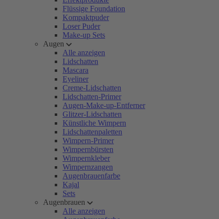
Flüssige Foundation
Kompaktpuder
Loser Puder
Make-up Sets
Augen
Alle anzeigen
Lidschatten
Mascara
Eyeliner
Creme-Lidschatten
Lidschatten-Primer
Augen-Make-up-Entferner
Glitzer-Lidschatten
Künstliche Wimpern
Lidschattenpaletten
Wimpern-Primer
Wimpernbürsten
Wimpernkleber
Wimpernzangen
Augenbrauenfarbe
Kajal
Sets
Augenbrauen
Alle anzeigen