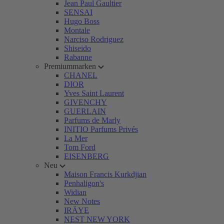
Jean Paul Gaultier
SENSAI
Hugo Boss
Montale
Narciso Rodriguez
Shiseido
Rabanne
Premiummarken
CHANEL
DIOR
Yves Saint Laurent
GIVENCHY
GUERLAIN
Parfums de Marly
INITIO Parfums Privés
La Mer
Tom Ford
EISENBERG
Neu
Maison Francis Kurkdjian
Penhaligon's
Widian
New Notes
IRÄYE
NEST NEW YORK