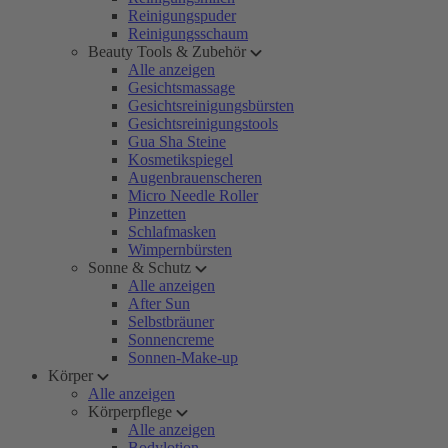
Reinigungspuder
Reinigungsschaum
Beauty Tools & Zubehör
Alle anzeigen
Gesichtsmassage
Gesichtsreinigungsbürsten
Gesichtsreinigungstools
Gua Sha Steine
Kosmetikspiegel
Augenbrauenscheren
Micro Needle Roller
Pinzetten
Schlafmasken
Wimpernbürsten
Sonne & Schutz
Alle anzeigen
After Sun
Selbstbräuner
Sonnencreme
Sonnen-Make-up
Körper
Alle anzeigen
Körperpflege
Alle anzeigen
Bodylotion