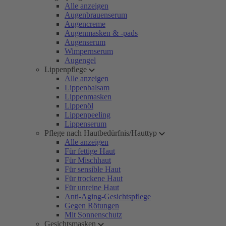
Alle anzeigen
Augenbrauenserum
Augencreme
Augenmasken & -pads
Augenserum
Wimpernserum
Augengel
Lippenpflege
Alle anzeigen
Lippenbalsam
Lippenmasken
Lippenöl
Lippenpeeling
Lippenserum
Pflege nach Hautbedürfnis/Hauttyp
Alle anzeigen
Für fettige Haut
Für Mischhaut
Für sensible Haut
Für trockene Haut
Für unreine Haut
Anti-Aging-Gesichtspflege
Gegen Rötungen
Mit Sonnenschutz
Gesichtsmasken