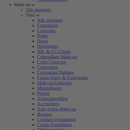
Make-up
Alle anzeigen
Teint
Alle anzeigen
Foundation
Concealer
Puder
Blush
Highlighter
BB- & CC-Cream
Camouflage Make-up
Color Corrector
Contouring
Contouring Paletten
Fixing Spray & Fixierpuder
Make-up Entferner
Mineralpuder
Primer
Abdeckprodukte
Accessoires
Anti-Aging Make-up
Bronzer
Compact-Foundation
Creme-Foundation
Effektprodukte