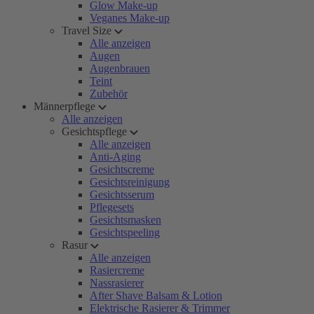
Glow Make-up
Veganes Make-up
Travel Size
Alle anzeigen
Augen
Augenbrauen
Teint
Zubehör
Männerpflege
Alle anzeigen
Gesichtspflege
Alle anzeigen
Anti-Aging
Gesichtscreme
Gesichtsreinigung
Gesichtsserum
Pflegesets
Gesichtsmasken
Gesichtspeeling
Rasur
Alle anzeigen
Rasiercreme
Nassrasierer
After Shave Balsam & Lotion
Elektrische Rasierer & Trimmer