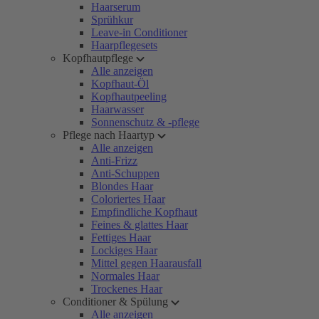
Haarserum
Sprühkur
Leave-in Conditioner
Haarpflegesets
Kopfhautpflege
Alle anzeigen
Kopfhaut-Öl
Kopfhautpeeling
Haarwasser
Sonnenschutz & -pflege
Pflege nach Haartyp
Alle anzeigen
Anti-Frizz
Anti-Schuppen
Blondes Haar
Coloriertes Haar
Empfindliche Kopfhaut
Feines & glattes Haar
Fettiges Haar
Lockiges Haar
Mittel gegen Haarausfall
Normales Haar
Trockenes Haar
Conditioner & Spülung
Alle anzeigen