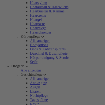
Haarstyling
Haarausfall & Haarwuchs
Haarbürsten & Kämme
Haarcreme
Haargel
Haarpaste
Haarpflege
Haarschneider
Körperpflege
Alle anzeigen
Bodylotions
Deos & Antitranspirants
Duschgel & Duschpflege
Körperreinigung & Scrubs
Seife
Drogerie
Alle anzeigen
Gesichtspflege
Alle anzeigen
Anti-Aging
Augen
Lippen
Nachtpflege
Tagespflege
Rasur