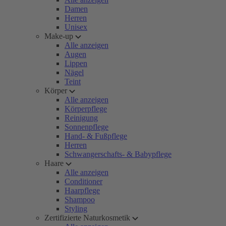
Damen
Herren
Unisex
Make-up
Alle anzeigen
Augen
Lippen
Nägel
Teint
Körper
Alle anzeigen
Körperpflege
Reinigung
Sonnenpflege
Hand- & Fußpflege
Herren
Schwangerschafts- & Babypflege
Haare
Alle anzeigen
Conditioner
Haarpflege
Shampoo
Styling
Zertifizierte Naturkosmetik