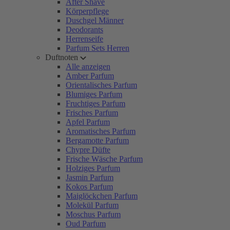
After Shave
Körperpflege
Duschgel Männer
Deodorants
Herrenseife
Parfum Sets Herren
Duftnoten
Alle anzeigen
Amber Parfum
Orientalisches Parfum
Blumiges Parfum
Fruchtiges Parfum
Frisches Parfum
Apfel Parfum
Aromatisches Parfum
Bergamotte Parfum
Chypre Düfte
Frische Wäsche Parfum
Holziges Parfum
Jasmin Parfum
Kokos Parfum
Maiglöckchen Parfum
Molekül Parfum
Moschus Parfum
Oud Parfum