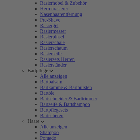
Rasierhobel & Zubehör
Herrenrasierer
Nasenhaarentfernung
Pre-Shave
Rasiergel
Rasiermesser
Rasierpinsel
Rasierschale
Rasierschaum
Rasierseife
Rasiersets Herren
Rasierständer
Bartpflege
Alle anzeigen
Bartbalsam
Bartkämme & Bartbürsten
Bartöle
Bartschneider & Barttrimmer
Bartseife & Bartshampoo
Bartpflegesets
Bartscheren
Haare
Alle anzeigen
Shampoo
Pomade