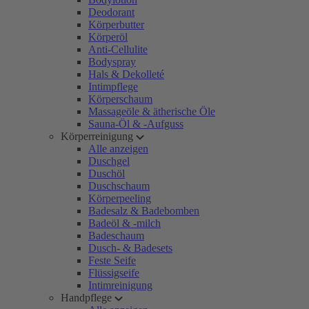
Deodorant
Körperbutter
Körperöl
Anti-Cellulite
Bodyspray
Hals & Dekolleté
Intimpflege
Körperschaum
Massageöle & ätherische Öle
Sauna-Öl & -Aufguss
Körperreinigung
Alle anzeigen
Duschgel
Duschöl
Duschschaum
Körperpeeling
Badesalz & Badebomben
Badeöl & -milch
Badeschaum
Dusch- & Badesets
Feste Seife
Flüssigseife
Intimreinigung
Handpflege