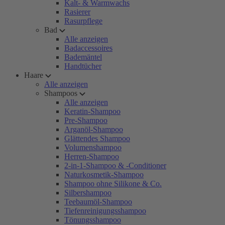
Kalt- & Warmwachs
Rasierer
Rasurpflege
Bad
Alle anzeigen
Badaccessoires
Bademäntel
Handtücher
Haare
Alle anzeigen
Shampoos
Alle anzeigen
Keratin-Shampoo
Pre-Shampoo
Arganöl-Shampoo
Glättendes Shampoo
Volumenshampoo
Herren-Shampoo
2-in-1-Shampoo & -Conditioner
Naturkosmetik-Shampoo
Shampoo ohne Silikone & Co.
Silbershampoo
Teebaumöl-Shampoo
Tiefenreinigungsshampoo
Tönungsshampoo