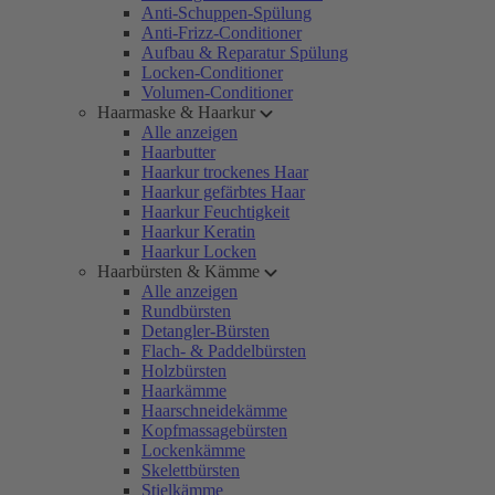
Anti-Schuppen-Spülung
Anti-Frizz-Conditioner
Aufbau & Reparatur Spülung
Locken-Conditioner
Volumen-Conditioner
Haarmaske & Haarkur
Alle anzeigen
Haarbutter
Haarkur trockenes Haar
Haarkur gefärbtes Haar
Haarkur Feuchtigkeit
Haarkur Keratin
Haarkur Locken
Haarbürsten & Kämme
Alle anzeigen
Rundbürsten
Detangler-Bürsten
Flach- & Paddelbürsten
Holzbürsten
Haarkämme
Haarschneidekämme
Kopfmassagebürsten
Lockenkämme
Skelettbürsten
Stielkämme