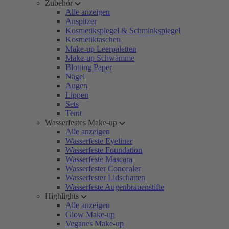
Zubehör
Alle anzeigen
Anspitzer
Kosmetikspiegel & Schminkspiegel
Kosmetiktaschen
Make-up Leerpaletten
Make-up Schwämme
Blotting Paper
Nägel
Augen
Lippen
Sets
Teint
Wasserfestes Make-up
Alle anzeigen
Wasserfeste Eyeliner
Wasserfeste Foundation
Wasserfeste Mascara
Wasserfester Concealer
Wasserfester Lidschatten
Wasserfeste Augenbrauenstifte
Highlights
Alle anzeigen
Glow Make-up
Veganes Make-up