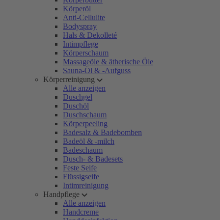
Körperöl
Anti-Cellulite
Bodyspray
Hals & Dekolleté
Intimpflege
Körperschaum
Massageöle & ätherische Öle
Sauna-Öl & -Aufguss
Körperreinigung
Alle anzeigen
Duschgel
Duschöl
Duschschaum
Körperpeeling
Badesalz & Badebomben
Badeöl & -milch
Badeschaum
Dusch- & Badesets
Feste Seife
Flüssigseife
Intimreinigung
Handpflege
Alle anzeigen
Handcreme