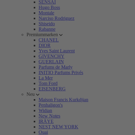
SENSAI
Hugo Boss
Montale
Narciso Rodriguez
Shiseido
Rabanne
Premiummarken
CHANEL
DIOR
Yves Saint Laurent
GIVENCHY
GUERLAIN
Parfums de Marly
INITIO Parfums Privés
La Mer
Tom Ford
EISENBERG
Neu
Maison Francis Kurkdjian
Penhaligon's
Widian
New Notes
IRÄYE
NEST NEW YORK
Ouai