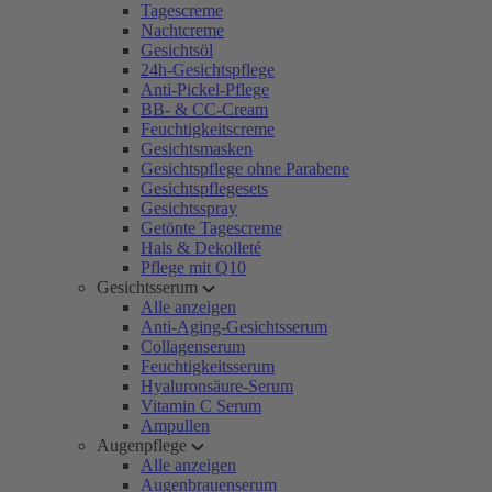
Tagescreme
Nachtcreme
Gesichtsöl
24h-Gesichtspflege
Anti-Pickel-Pflege
BB- & CC-Cream
Feuchtigkeitscreme
Gesichtsmasken
Gesichtspflege ohne Parabene
Gesichtspflegesets
Gesichtsspray
Getönte Tagescreme
Hals & Dekolleté
Pflege mit Q10
Gesichtsserum
Alle anzeigen
Anti-Aging-Gesichtsserum
Collagenserum
Feuchtigkeitsserum
Hyaluronsäure-Serum
Vitamin C Serum
Ampullen
Augenpflege
Alle anzeigen
Augenbrauenserum