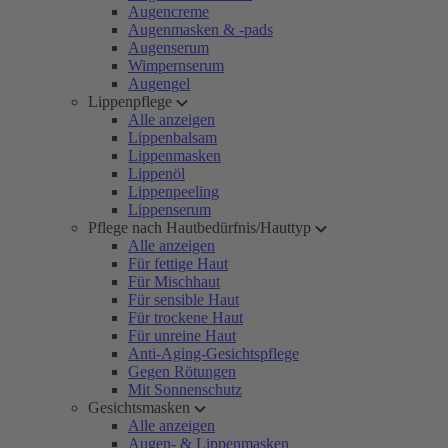
Augencreme
Augenmasken & -pads
Augenserum
Wimpernserum
Augengel
Lippenpflege
Alle anzeigen
Lippenbalsam
Lippenmasken
Lippenöl
Lippenpeeling
Lippenserum
Pflege nach Hautbedürfnis/Hauttyp
Alle anzeigen
Für fettige Haut
Für Mischhaut
Für sensible Haut
Für trockene Haut
Für unreine Haut
Anti-Aging-Gesichtspflege
Gegen Rötungen
Mit Sonnenschutz
Gesichtsmasken
Alle anzeigen
Augen- & Lippenmasken