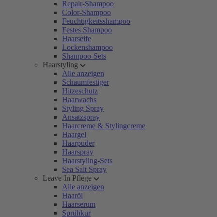
Repair-Shampoo
Color-Shampoo
Feuchtigkeitsshampoo
Festes Shampoo
Haarseife
Lockenshampoo
Shampoo-Sets
Haarstyling
Alle anzeigen
Schaumfestiger
Hitzeschutz
Haarwachs
Styling Spray
Ansatzspray
Haarcreme & Stylingcreme
Haargel
Haarpuder
Haarspray
Haarstyling-Sets
Sea Salt Spray
Leave-In Pflege
Alle anzeigen
Haaröl
Haarserum
Sprühkur