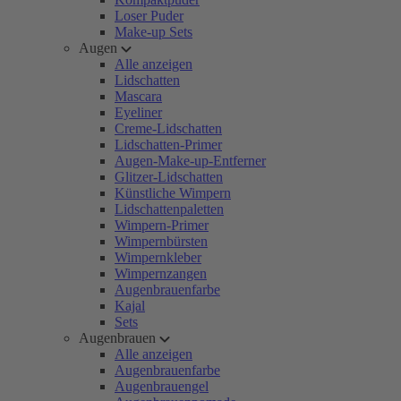
Loser Puder
Make-up Sets
Augen
Alle anzeigen
Lidschatten
Mascara
Eyeliner
Creme-Lidschatten
Lidschatten-Primer
Augen-Make-up-Entferner
Glitzer-Lidschatten
Künstliche Wimpern
Lidschattenpaletten
Wimpern-Primer
Wimpernbürsten
Wimpernkleber
Wimpernzangen
Augenbrauenfarbe
Kajal
Sets
Augenbrauen
Alle anzeigen
Augenbrauenfarbe
Augenbrauengel