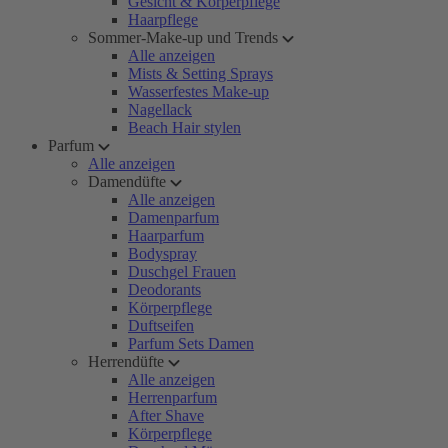
Gesicht & Körperpflege
Haarpflege
Sommer-Make-up und Trends
Alle anzeigen
Mists & Setting Sprays
Wasserfestes Make-up
Nagellack
Beach Hair stylen
Parfum
Alle anzeigen
Damendüfte
Alle anzeigen
Damenparfum
Haarparfum
Bodyspray
Duschgel Frauen
Deodorants
Körperpflege
Duftseifen
Parfum Sets Damen
Herrendüfte
Alle anzeigen
Herrenparfum
After Shave
Körperpflege