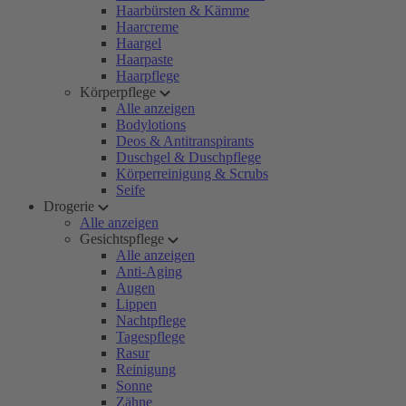
Haarbürsten & Kämme
Haarcreme
Haargel
Haarpaste
Haarpflege
Körperpflege
Alle anzeigen
Bodylotions
Deos & Antitranspirants
Duschgel & Duschpflege
Körperreinigung & Scrubs
Seife
Drogerie
Alle anzeigen
Gesichtspflege
Alle anzeigen
Anti-Aging
Augen
Lippen
Nachtpflege
Tagespflege
Rasur
Reinigung
Sonne
Zähne