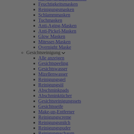
Feuchtigkeitsmasken
Reinigungsmasken
Schlammmasken
Tuchmasken
Anti-Aging-Masken
Anti-Pickel-Masken
Glow Masken
Mitesser-Masken
Overnight Maske
Gesichtsreinigung
Alle anzeigen
Gesichtspeeling
Gesichtswasser
Mizellenwasser
Reinigungsgel
Reinigungsöl
Abschminkpads
Abschminktücher
Gesichtsreinigungssets
Gesichtsseife
Make-up-Entferner
Reinigungscreme
Reinigungsmilch
Reinigungspuder
Reinigungsschaum