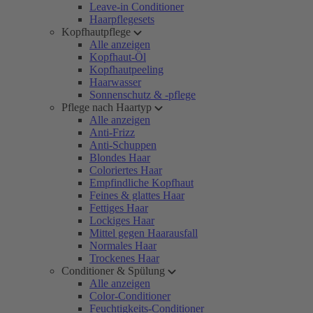
Leave-in Conditioner
Haarpflegesets
Kopfhautpflege
Alle anzeigen
Kopfhaut-Öl
Kopfhautpeeling
Haarwasser
Sonnenschutz & -pflege
Pflege nach Haartyp
Alle anzeigen
Anti-Frizz
Anti-Schuppen
Blondes Haar
Coloriertes Haar
Empfindliche Kopfhaut
Feines & glattes Haar
Fettiges Haar
Lockiges Haar
Mittel gegen Haarausfall
Normales Haar
Trockenes Haar
Conditioner & Spülung
Alle anzeigen
Color-Conditioner
Feuchtigkeits-Conditioner