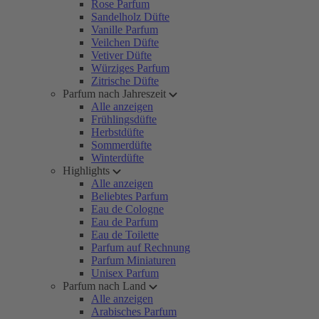
Rose Parfum
Sandelholz Düfte
Vanille Parfum
Veilchen Düfte
Vetiver Düfte
Würziges Parfum
Zitrische Düfte
Parfum nach Jahreszeit
Alle anzeigen
Frühlingsdüfte
Herbstdüfte
Sommerdüfte
Winterdüfte
Highlights
Alle anzeigen
Beliebtes Parfum
Eau de Cologne
Eau de Parfum
Eau de Toilette
Parfum auf Rechnung
Parfum Miniaturen
Unisex Parfum
Parfum nach Land
Alle anzeigen
Arabisches Parfum