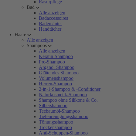
Rasurpflege
Bad
Alle anzeigen
Badaccessoires
Bademäntel
Handtücher
Haare
Alle anzeigen
Shampoos
Alle anzeigen
Keratin-Shampoo
Pre-Shampoo
Arganöl-Shampoo
Glättendes Shampoo
Volumenshampoo
Herren-Shampoo
2-in-1-Shampoo & -Conditioner
Naturkosmetik-Shampoo
Shampoo ohne Silikone & Co.
Silbershampoo
Teebaumöl-Shampoo
Tiefenreinigungsshampoo
Tönungsshampoo
Trockenshampoo
Anti-Schuppen-Shampoo