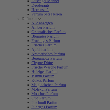
Duschgel Männer
Deodorants
Herrenseife
Parfum Sets Herren
Duftnoten
Alle anzeigen
Amber Parfum
Orientalisches Parfum
Blumiges Parfum
Fruchtiges Parfum
Frisches Parfum
Apfel Parfum
Aromatisches Parfum
Bergamotte Parfum
Chypre Düfte
Frische Wäsche Parfum
Holziges Parfum
Jasmin Parfum
Kokos Parfum
Maiglöckchen Parfum
Molekül Parfum
Moschus Parfum
Oud Parfum
Patchouli Parfum
Pudriges Parfum