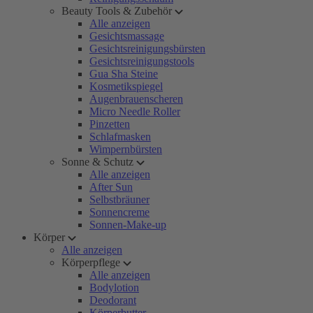
Beauty Tools & Zubehör
Alle anzeigen
Gesichtsmassage
Gesichtsreinigungsbürsten
Gesichtsreinigungstools
Gua Sha Steine
Kosmetikspiegel
Augenbrauenscheren
Micro Needle Roller
Pinzetten
Schlafmasken
Wimpernbürsten
Sonne & Schutz
Alle anzeigen
After Sun
Selbstbräuner
Sonnencreme
Sonnen-Make-up
Körper
Alle anzeigen
Körperpflege
Alle anzeigen
Bodylotion
Deodorant
Körperbutter