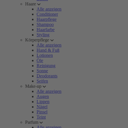
Haare
Alle anzeigen
Conditioner
Haarpflege
Shampoo
Haarfarbe
Styling
Körperpflege
Alle anzeigen
Hand & Fuß
Lotionen
Öle
Reinigung
Sonne
Deodorants
Seifen
Make-up
Alle anzeigen
Augen
Lippen
Nägel
Pinsel
Teint
Parfum
Alle anzeigen