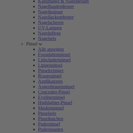
Kunstnägel & Nageldesign
Nagelhautentferner
Nagelknipser
Nagellackentferner
Nagelscheren
UV-Lampen
Nagelpflege
Nagelsets
Pinsel
Alle anzeigen
Foundationpinsel
Lidschattenpinsel
Lippenpinsel
Pinselreiniger
Rougepinsel
Applikatoren
Augenbrauenpinsel
Concealer-Pinsel
Eyelinerpinsel
Highlighter-Pinsel
Maskenpinsel
Pinselsets
Pinseltaschen
Puderpinsel
Puderquasten