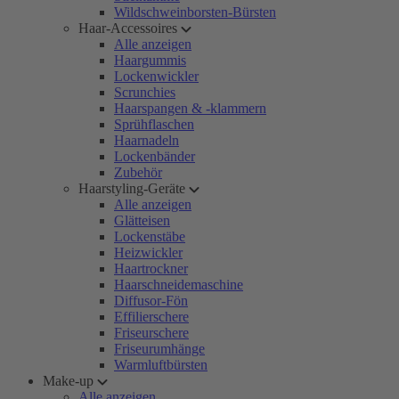
Wildschweinborsten-Bürsten
Haar-Accessoires
Alle anzeigen
Haargummis
Lockenwickler
Scrunchies
Haarspangen & -klammern
Sprühflaschen
Haarnadeln
Lockenbänder
Zubehör
Haarstyling-Geräte
Alle anzeigen
Glätteisen
Lockenstäbe
Heizwickler
Haartrockner
Haarschneidemaschine
Diffusor-Fön
Effilierschere
Friseurschere
Friseurumhänge
Warmluftbürsten
Make-up
Alle anzeigen