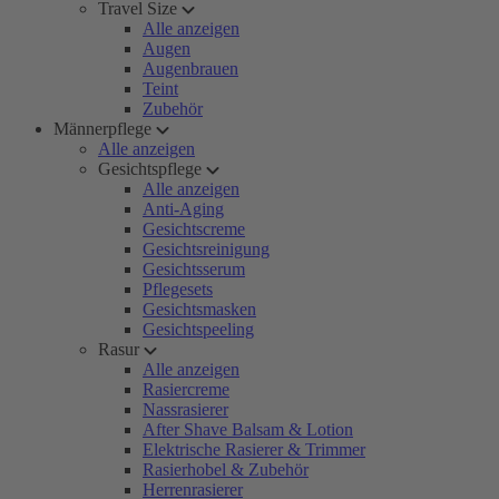
Travel Size
Alle anzeigen
Augen
Augenbrauen
Teint
Zubehör
Männerpflege
Alle anzeigen
Gesichtspflege
Alle anzeigen
Anti-Aging
Gesichtscreme
Gesichtsreinigung
Gesichtsserum
Pflegesets
Gesichtsmasken
Gesichtspeeling
Rasur
Alle anzeigen
Rasiercreme
Nassrasierer
After Shave Balsam & Lotion
Elektrische Rasierer & Trimmer
Rasierhobel & Zubehör
Herrenrasierer