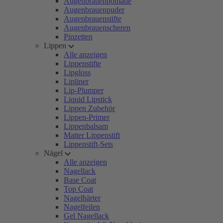
Augenbrauenpomade
Augenbrauenpuder
Augenbrauenstifte
Augenbrauenscheren
Pinzetten
Lippen
Alle anzeigen
Lippenstifte
Lipgloss
Lipliner
Lip-Plumper
Liquid Lipstick
Lippen Zubehör
Lippen-Primer
Lippenbalsam
Matter Lippenstift
Lippenstift-Sets
Nägel
Alle anzeigen
Nagellack
Base Coat
Top Coat
Nagelhärter
Nagelfeilen
Gel Nagellack