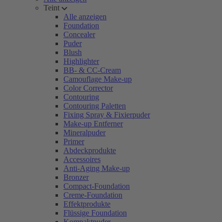
Teint
Alle anzeigen
Foundation
Concealer
Puder
Blush
Highlighter
BB- & CC-Cream
Camouflage Make-up
Color Corrector
Contouring
Contouring Paletten
Fixing Spray & Fixierpuder
Make-up Entferner
Mineralpuder
Primer
Abdeckprodukte
Accessoires
Anti-Aging Make-up
Bronzer
Compact-Foundation
Creme-Foundation
Effektprodukte
Flüssige Foundation
Kompaktpuder