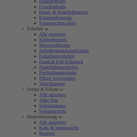
Fußpflegesets
Geschenksets
Hand- & Nagelpflegesets
Körperpflegesets
Sonnenschutz-Sets
Zubehör
Alle anzeigen
Körperbürsten
Massagebürsten
Selbstbräungshandschuhe
Fußpflegezubehör
Hand & Fuß-Schmuck
Nagelpflegezubehör
Peelinghandschuhe
Pflege Accessoires
Waschlappen
Sonne & Schutz
Alle anzeigen
After Sun
Selbstbräuner
Sonnenschutz
Haarentfernung
Alle anzeigen
Kalt- & Warmwachs
Rasierer