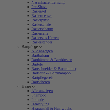
Nasenhaarentfernung
Pre-Shave
Rasiergel
Rasiermesser
Rasierpinsel
Rasierschale
Rasierschaum
Rasierseife
Rasiersets Herren
Rasierständer
Bartpflege
Alle anzeigen
Bartbalsam
Bartkämme & Bartbürsten
Bartöle
Bartschneider & Barttrimmer
Bartseife & Bartshampoo
Bartpflegesets
Bartscheren
Haare
Alle anzeigen
Shampoo
Pomade
Haarstyling
Haarausfall & Haarwuchs