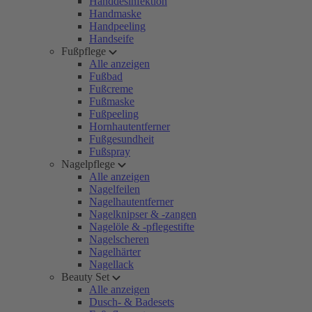
Handdesinfektion
Handmaske
Handpeeling
Handseife
Fußpflege
Alle anzeigen
Fußbad
Fußcreme
Fußmaske
Fußpeeling
Hornhautentferner
Fußgesundheit
Fußspray
Nagelpflege
Alle anzeigen
Nagelfeilen
Nagelhautentferner
Nagelknipser & -zangen
Nagelöle & -pflegestifte
Nagelscheren
Nagelhärter
Nagellack
Beauty Set
Alle anzeigen
Dusch- & Badesets